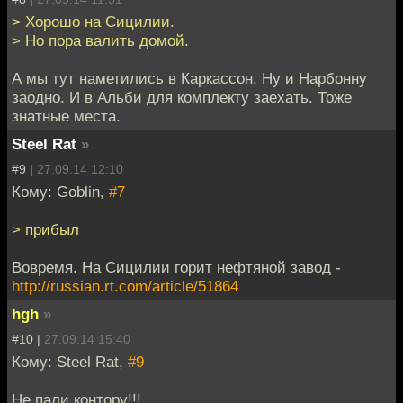
> Хорошо на Сицилии.
> Но пора валить домой.
А мы тут наметились в Каркассон. Ну и Нарбонну
заодно. И в Альби для комплекту заехать. Тоже
знатные места.
Steel Rat
»
#9 |
27.09.14 12:10
Кому: Goblin,
#7
> прибыл
Вовремя. На Сицилии горит нефтяной завод -
http://russian.rt.com/article/51864
hgh
»
#10 |
27.09.14 15:40
Кому: Steel Rat,
#9
Не пали контору!!!