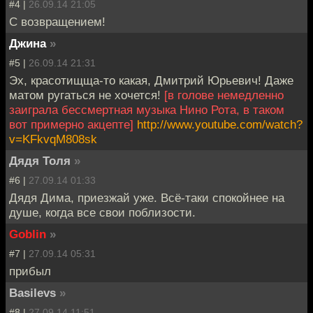
#4 |
26.09.14 21:05
С возвращением!
Джина
»
#5 |
26.09.14 21:31
Эх, красотищща-то какая, Дмитрий Юрьевич! Даже
матом ругаться не хочется!
[в голове немедленно
заиграла бессмертная музыка Нино Рота, в таком
вот примерно акцепте]
http://www.youtube.com/watch?
v=KFkvqM808sk
Дядя Толя
»
#6 |
27.09.14 01:33
Дядя Дима, приезжай уже. Всё-таки спокойнее на
душе, когда все свои поблизости.
Goblin
»
#7 |
27.09.14 05:31
прибыл
Basilevs
»
#8 |
27.09.14 11:51