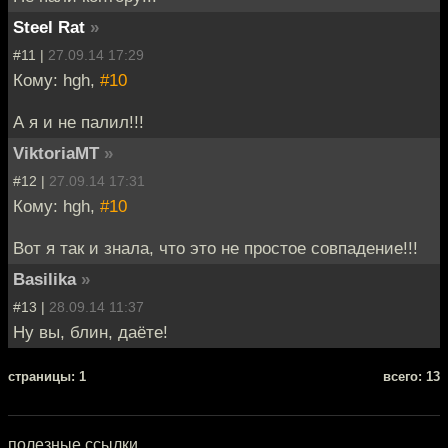
Steel Rat
»
#11 |
27.09.14 17:29
Кому: hgh,
#10
А я и не палил!!!
ViktoriaMT
»
#12 |
27.09.14 17:31
Кому: hgh,
#10
Вот я так и знала, что это не простое совпадение!!!
Basilika
»
#13 |
28.09.14 11:37
Ну вы, блин, даёте!
cтраницы: 1
всего: 13
полезные ссылки