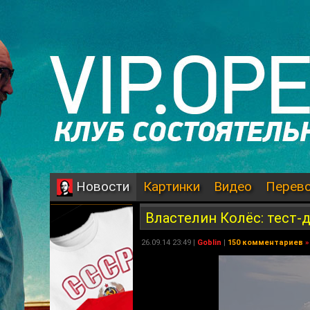
Картинки
Видео
Перев
Новости
Властелин Колёс: тест-
26.09.14 23:49 |
Goblin
|
150 комментариев
»