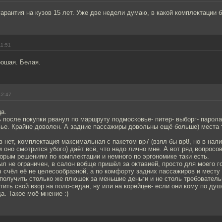
гарантия на кузов 15 лет. Уже две недели думаю, в какой комплектации б
11:51
рошая. Белая.
12:47
а.
 после покупки рванул по маршруту подмосковье- питер- выборг- парола
вье. Крайне доволен. А задние пассажиры довольны ещё больше) места 
 нет, комплектация максимальная с пакетом вр7 (взял бы вр8, но в нал
м оно смотрится убого) даёт всё, что надо лично мне. А вот ряд вопросо
торым решениям по комплектации и немного по эргономике таки есть.
ыл не ограничен, в салон вобще пришёл за октавией, просто для моего г
ч счёл её не целесообразной, а по комфорту задних пассажиров и месту
получить столько же плюшек за меньшие деньги и не столь требовател
тить свой взор на поло-седан, ну или на корейцев- если они кому по душ
а. Такое моё мнение :)