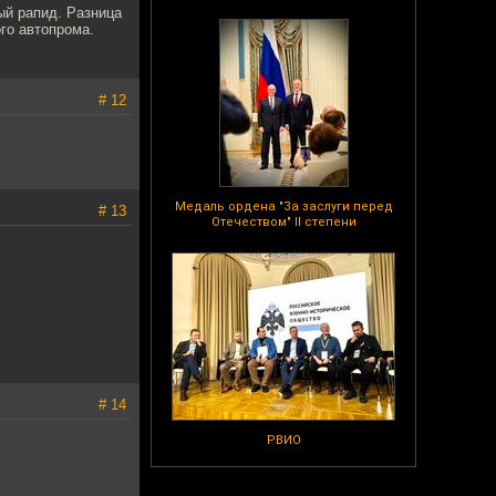
ый рапид. Разница
ого автопрома.
# 12
Медаль ордена "За заслуги перед
# 13
Отечеством" II степени
# 14
РВИО