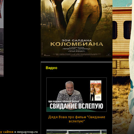
Видео
Дядя Вова про фильм "Свидание
вслепую"
ку сайтов
в megagroup.ru