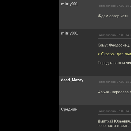
mitriy001
отправлено 27.09.14 
Ждём обзор йети. 
mitriy001
отправлено 27.09.14 
Кому: Феодосиец,
> Скребок для льд
Перед гаражом чис
dead_Mazay
отправлено 27.09.14 
Фабия - королева 
Средний
отправлено 27.09.14 
Дмитрий Юрьевич, 
зоне, хотя жарить