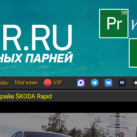
оды
Магазин
VIP
драйв ŠKODA Rapid