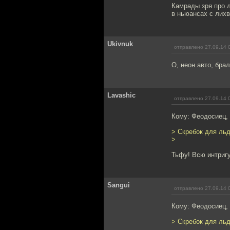
Камрады зря про л
в ньюансах с лихв
Ukivnuk
отправлено 27.09.14 
О, неон авто, бра
Lavashic
отправлено 27.09.14 
Кому: Феодосиец,
> Скребок для льд
>
Тьфу! Всю интригу
Sangui
отправлено 27.09.14 
Кому: Феодосиец,
> Скребок для льд