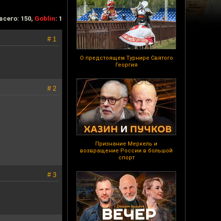
всего: 150,
Goblin
: 1
# 1
О предстоящем Турнире Святого
Георгия
# 2
Признание Меркель и
возвращение России в большой
спорт
# 3