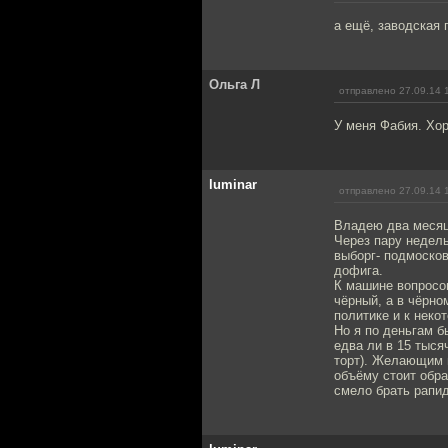
а ещё, заводская 
Ольга Л
отправлено 27.09.14 
У меня Фабия. Хо
luminar
отправлено 27.09.14 
Владею два месяц
Через пару недель
выборг- подмоско
дофига.
К машине вопросов
чёрный, а в чёрно
политике и к неко
Но я по деньгам б
едва ли в 15 тыся
торт). Желающим 
объёму стоит обра
смело брать рапид