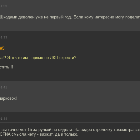
01:33
Шкодами доволен уже не первый год. Если кому интересно могу поделит
01:33
#5
а!? Это что им - прямо по ЛКП скрести?
тить!!!
01:41
парковок!
01:44
вы точно лет 15 за ручкой не сидели. На видео стрелочку тахометра заг
 CFNA смысла нету - визжит, да и только.