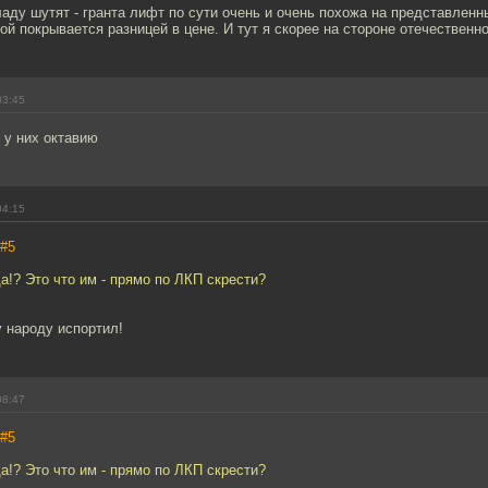
аду шутят - гранта лифт по сути очень и очень похожа на представленн
ой покрывается разницей в цене. И тут я скорее на стороне отечественн
03:45
л у них октавию
04:15
#5
а!? Это что им - прямо по ЛКП скрести?
 народу испортил!
08:47
#5
а!? Это что им - прямо по ЛКП скрести?