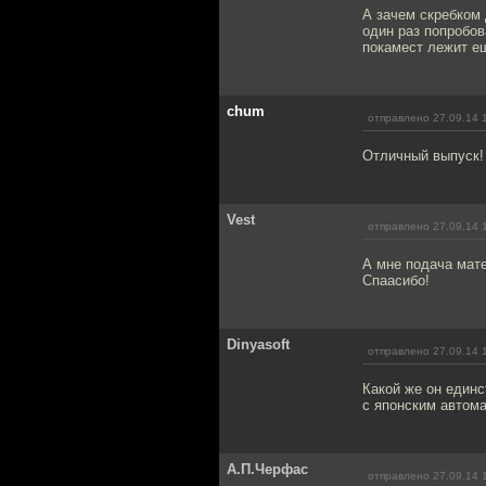
А зачем скребком 
один раз попробов
покамест лежит е
chum
отправлено 27.09.14 
Отличный выпуск!
Vest
отправлено 27.09.14 
А мне подача мате
Спаасибо!
Dinyasoft
отправлено 27.09.14 
Какой же он единс
с японским автома
А.П.Черфас
отправлено 27.09.14 