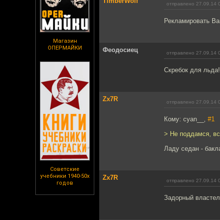
TimberWolf
отправлено 27.09.14 
Рекламировать Ваг
Магазин
ОПЕРМАЙКИ
Феодосиец
отправлено 27.09.14 
Скребок для льда!
Zx7R
отправлено 27.09.14 
Кому: cyan__,
#1
> Не поддамся, вс
Ладу седан - бакл
Советские
учебники 1940-50х
Zx7R
отправлено 27.09.14 
годов
Задорный властел