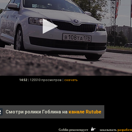
14:52
|
125510 просмотров
|
скачать
Смотри ролики Гоблина на
канале Rutube
Goblin рекомендует
заказывать
разработ