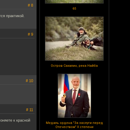
# 8
65
ся практикой.
# 9
Остров Сахалин, река Найба
# 10
# 11
оняете к красной
Медаль ордена "За заслуги перед
Отечеством" II степени