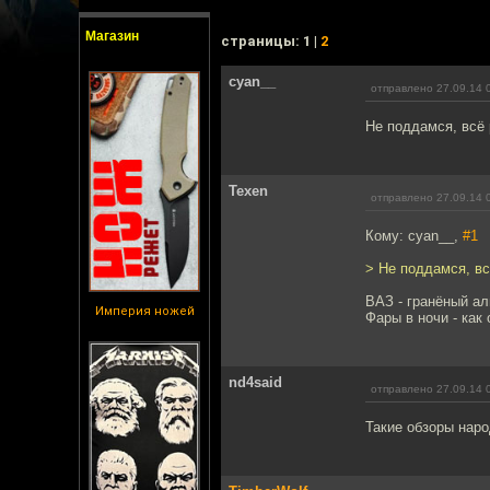
Магазин
cтраницы: 1 |
2
cyan__
отправлено 27.09.14 
Не поддамся, всё 
Texen
отправлено 27.09.14 
Кому: cyan__,
#1
> Не поддамся, вс
ВАЗ - гранёный ал
Империя ножей
Фары в ночи - как
nd4said
отправлено 27.09.14 
Такие обзоры нар