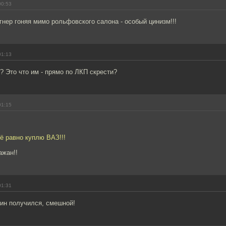
00:53
нер гоняя мимо рольфовского салона - особый цинизм!!!
01:13
? Это что им - прямо по ЛКП скрести?
01:15
ё равно куплю ВАЗ!!!
ажан!!
01:31
ин получился, смешной!