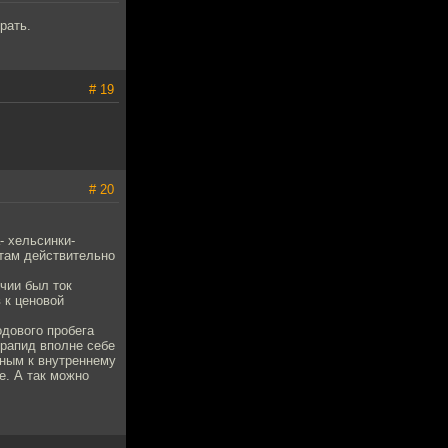
рать.
# 19
# 20
- хельсинки-
там действительно
ичии был ток
в к ценовой
одового пробега
 рапид вполне себе
ьным к внутреннему
е. А так можно