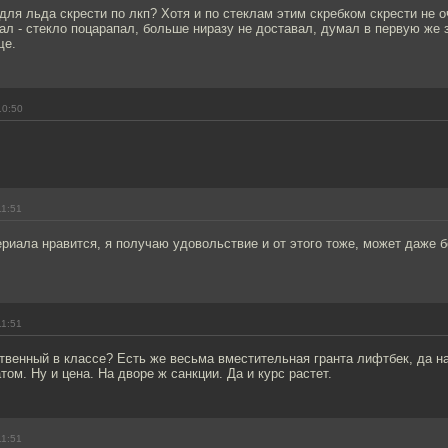
для льда скрести по лкп? Хотя и по стеклам этим скребком скрести не о
ал - стекло поцарапал, больше ниразу не доставал, думал в первую же з
ще.
10:50
11:51
риала нравится, я получаю удовольствие и от этого тоже, может даже б
11:51
твенный в классе? Есть же весьма вместительная гранта лифтбек, да н
том. Ну и цена. На дворе ж санкции. Да и курс растет.
11:51