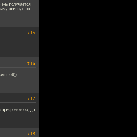
чень получается,
иму свиснут, но
# 15
# 16
ольше))))
# 17
а приоромоторе, да
# 18