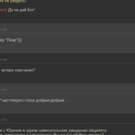
те не увидеть!
пот]
Да не дай Бог!
16:36
ку "Пеар")))
16:48
 актера озвучания?
16:53
 У настоящего глаза добрые-добрые ...
17:29
 с Юричем в одном замечательном заведении общепита.
т, извиняется и спрашивает: Вы же Синий Фил, правда?