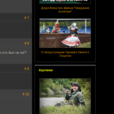
Дядя Вова про фильм "Свидание
вслепую"
# 7
# 8
 это был не он!?
О предстоящем Турнире Святого
Георгия
# 9
Картинки
# 10