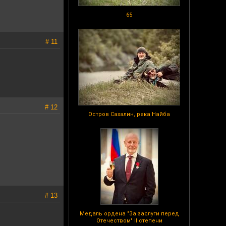
65
# 11
# 12
Остров Сахалин, река Найба
# 13
Медаль ордена "За заслуги перед
Отечеством" II степени