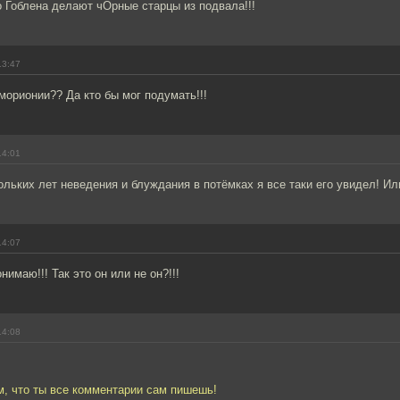
 Гоблена делают чОрные старцы из подвала!!!
13:47
морионии?? Да кто бы мог подумать!!!
14:01
льких лет неведения и блуждания в потёмках я все таки его увидел! Или
14:07
нимаю!!! Так это он или не он?!!!
14:08
м, что ты все комментарии сам пишешь!