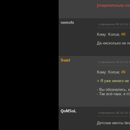
[отвратительно хо
nemofx
отправлено 06.10.14 
Кому: Korsar,
#9
Да нисколько не п
Svart
отправлено 06.10.14 
Кому: Korsar,
#9
> Я уже ничего не 
- Вы обознались, 
- Так всё-таки, я п
QoMSoL
отправлено 06.10.14 
Детские мечты без