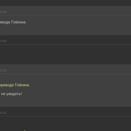
14:50
еводе Гоблина.
15:07
16:11
ереводе Гоблина.
 не увидеть!
16:21