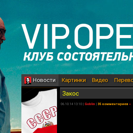
Картинки
Видео
Перев
Новости
Закос
06.10.14 13:10 |
Goblin
|
35 комментариев
»