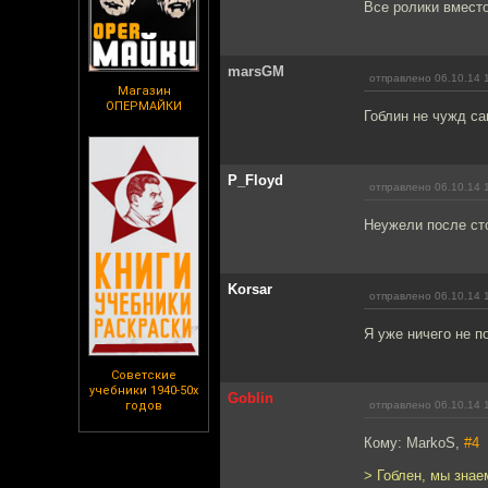
Все ролики вместо
marsGM
отправлено 06.10.14 
Магазин
ОПЕРМАЙКИ
Гоблин не чужд са
P_Floyd
отправлено 06.10.14 
Неужели после сто
Korsar
отправлено 06.10.14 
Я уже ничего не по
Советские
учебники 1940-50х
Goblin
годов
отправлено 06.10.14 
Кому: MarkoS,
#4
> Гоблен, мы знае