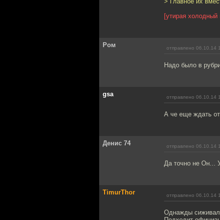
> Главное их вмес
[утирая холодный 
Ром
отправлено 06.10.14 
Надо было в рубри
gsa
отправлено 06.10.14 
А че еще ждать от
Денис 74
отправлено 06.10.14 
Да точно не Он...
TimurThor
отправлено 06.10.14 
Однажды сиживали
Подходит официан