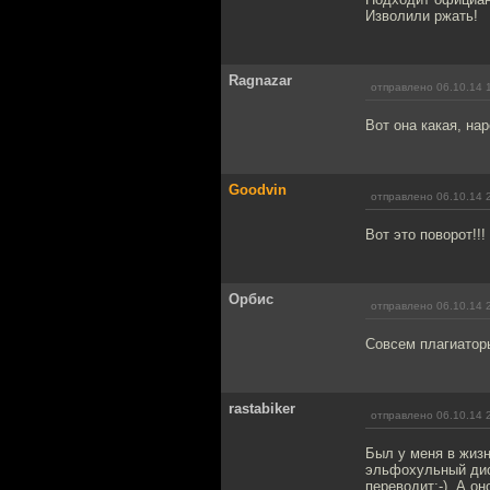
Изволили ржать!
Ragnazar
отправлено 06.10.14 
Вот она какая, на
Goodvin
отправлено 06.10.14 
Вот это поворот!!!
Орбис
отправлено 06.10.14 
Совсем плагиатор
rastabiker
отправлено 06.10.14 
Был у меня в жизн
эльфохульный диск
переводит:-). А о