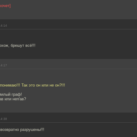
хочет]
14:14
охож, брешут всё!!!
14:17
понимаю!!! Так это он или не он?!!!
милый граф!
'ав или неп'ав?
14:38
возвратно разрушены!!!