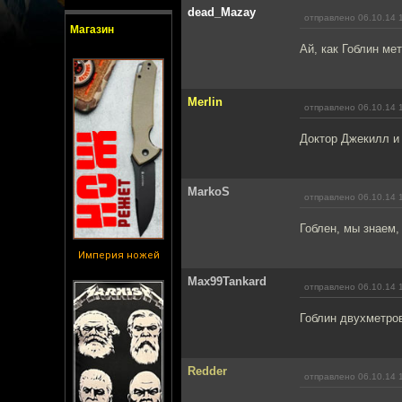
dead_Mazay
отправлено 06.10.14 
Магазин
Ай, как Гоблин ме
Merlin
отправлено 06.10.14 
Доктор Джекилл и
MarkoS
отправлено 06.10.14 
Гоблен, мы знаем,
Империя ножей
Max99Tankard
отправлено 06.10.14 
Гоблин двухметров
Redder
отправлено 06.10.14 