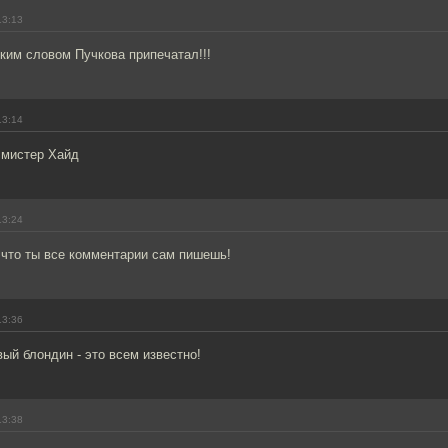
13:13
тким словом Пучкова припечатал!!!
13:14
 мистер Хайд
13:24
 что ты все комментарии сам пишешь!
13:36
ый блондин - это всем известно!
13:38