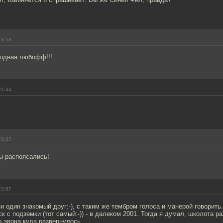
18:58
родная любофф!!!
21:44
23:37
ы распоясались!
23:57
и один знакомый друг:-), с таким же тембром голоса и манерой говорить
 с подземки (тот самый:-)) - в далеком 2001. Тогда я думал, школота р
но эвона куда развернулось.