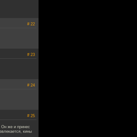
# 22
# 23
# 24
# 25
. Он же и принес
азвлекается, кины