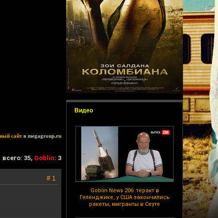
Видео
ный сайт
в megagroup.ru
всего: 35,
Goblin
: 3
# 1
Goblin News 206: теракт в
Геленджике, у США закончились
ракеты, мигранты в Сеуте