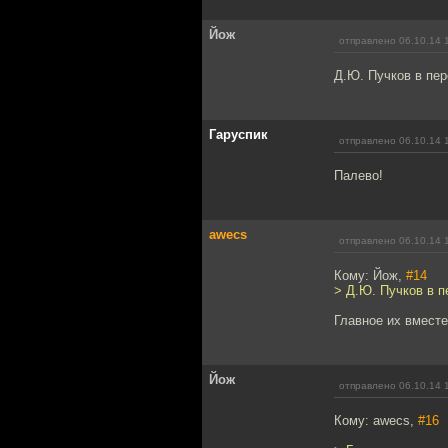
Йож
отправлено 06.10.14 
Д.Ю. Пучков в пер
Гаруспик
отправлено 06.10.14 
Палево!
awecs
отправлено 06.10.14 
Кому: Йож,
#14
> Д.Ю. Пучков в п
Главное их вместе
Йож
отправлено 06.10.14 
Кому: awecs,
#16