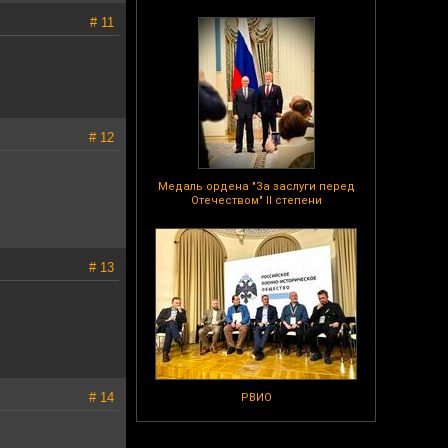
# 11
# 12
Медаль ордена "За заслуги перед
Отечеством" II степени
# 13
# 14
РВИО