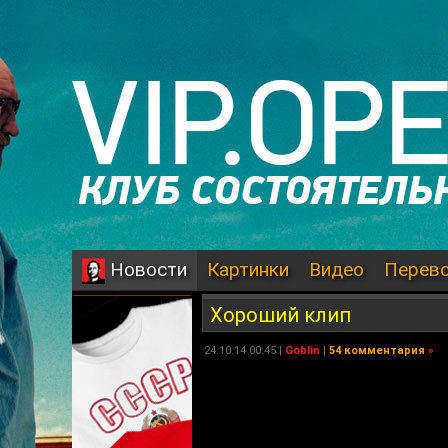
Картинки
Видео
Перев
Новости
Хороший клип
24.10.14 00:45 |
Goblin
|
54 комментария
»