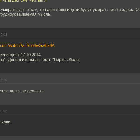
 из видео уже мертвы :(
умирать где-то там, то наши жены и дети будут умирать где-то здесь. О
 трудноусваиваемая мысль.
05:03
be.com/watch?v=Sbe4wGwHx4A
еспондент 17.10.2014
не". Дополнительная тема: "Вирус Эбола"
08:20
з-за денег не делают...
08:56
 клип!