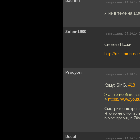
Daenim
отправлено 24.10.14 
Я не в теме на 1:3
Zoltan1980
отправлено 24.10.14 
Свежие Псаки...
http://russian.rt.c
Procyon
отправлено 24.10.14 
Кому: Sir G,
#13
> а это вообще за
>
https://www.you
Смотрится потрясн
Что-то не смог вс
в мое время, в 70
Dedal
отправлено 24.10.14 