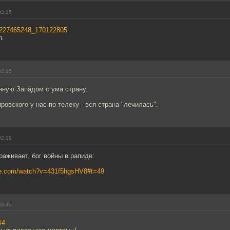
02:15
eo227465248_170122805
п.
02:15
нную Западом с ума страну.
овского у нас по телеку - вся страна "лечилась".
02:19
раживает, бог войны в рапиде:
be.com/watch?v=431f5hgsHV8#t=49
03:45
#4