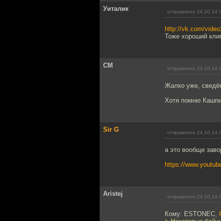
Уиталик
отправлено 24.10.14 
http://vk.com/vid
Тоже хороший кли
СМ
отправлено 24.10.14 
Жалко уже, сведё
Хотя помню Кашпир
Sir G
отправлено 24.10.14 
а это вообще заво
https://www.youtu
Aristej
отправлено 24.10.14 
Кому: ESTONEC,