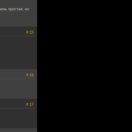
чень простая, но
# 15
# 16
# 17