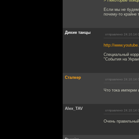
> Некоторые бойцы
Если мы не будем 
почему-то крайне
Дикие танцы
отправлено 24.10.14 
http://www.youtu
Специальный корр
"События на Украи
Сталкер
отправлено 24.10.14 
Что тока империи и
Alex_TAV
отправлено 24.10.14 
Очень правильный