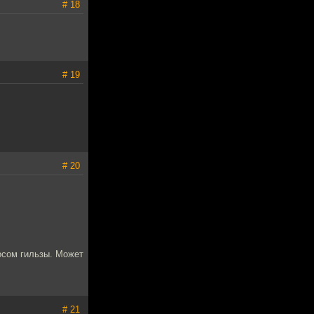
# 18
# 19
# 20
осом гильзы. Может
# 21