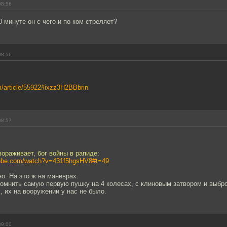
08:56
0 минуте он с чего и по ком стреляет?
08:56
om/article/55922#ixzz3H2BBbrin
08:57
вораживает, бог войны в рапиде:
tube.com/watch?v=431f5hgsHV8#t=49
о. На это ж на маневрах.
помнить самую первую пушку на 4 колесах, с клиновым затвором и выбр
х, их на вооружении у нас не было.
09:00