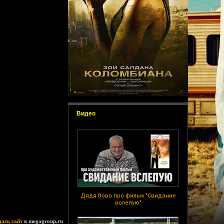
Видео
Дядя Вова про фильм "Свидание
вслепую"
дать сайт
в megagroup.ru