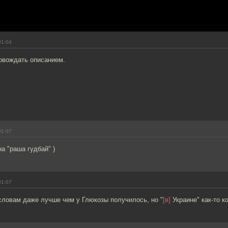
01:04
овождать описанием.
01:07
на "раша гудбай" )
01:07
словам даже лучше чем у Глюкозы получилось, но "
[в]
Украине" как-то к