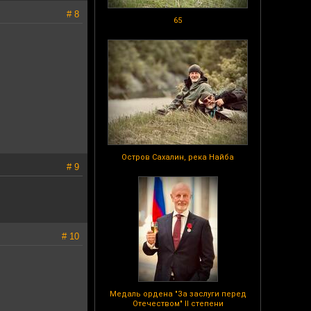
# 8
65
Остров Сахалин, река Найба
# 9
# 10
Медаль ордена "За заслуги перед
Отечеством" II степени