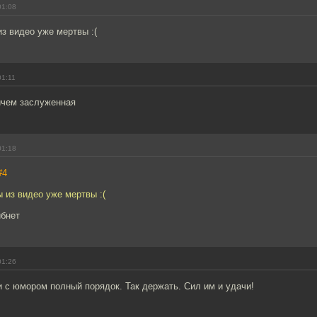
01:08
з видео уже мертвы :(
01:11
ичем заслуженная
01:18
#4
 из видео уже мертвы :(
ибнет
01:26
 с юмором полный порядок. Так держать. Сил им и удачи!