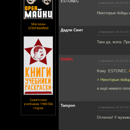
ESTONEC
отправлено 24.10.14 
Некоторые бойцы и
Магазин
ОПЕРМАЙКИ
Дадли Смит
отправлено 24.10.14 
Таки да, жопа. Пр
Goblin
отправлено 24.10.14 
Кому: ESTONEC,
> Некоторые бойцы
и ещё немало пог
Советские
учебники 1940-50х
Tampon
отправлено 24.10.14 
годов
Отлично! У мужики