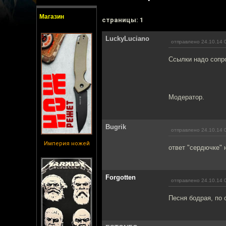
Магазин
cтраницы: 1
LuckyLuciano
отправлено 24.10.14 
Ссылки надо сопр
Модератор.
Bugrik
отправлено 24.10.14 
Империя ножей
ответ "сердючке" 
Forgotten
отправлено 24.10.14 
Песня бодрая, по 