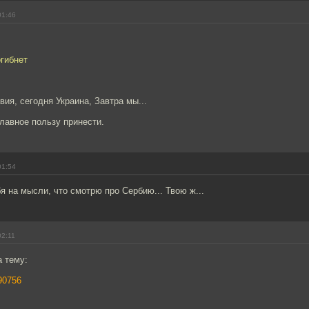
01:46
гибнет
ия, сегодня Украина, Завтра мы...
Главное пользу принести.
01:54
я на мысли, что смотрю про Сербию... Твою ж...
02:11
а тему:
290756