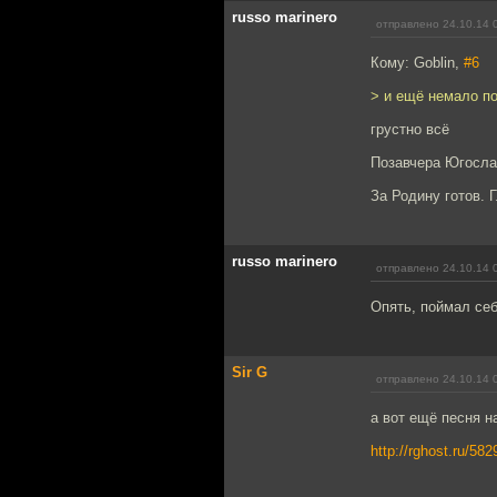
russo marinero
отправлено 24.10.14 
Кому: Goblin,
#6
> и ещё немало по
грустно всё
Позавчера Югослав
За Родину готов. 
russo marinero
отправлено 24.10.14 
Опять, поймал себ
Sir G
отправлено 24.10.14 
а вот ещё песня н
http://rghost.ru/58