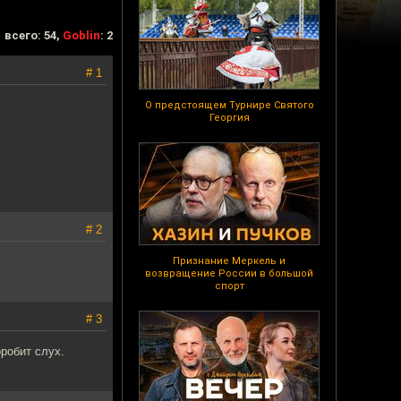
всего: 54,
Goblin
: 2
# 1
О предстоящем Турнире Святого
Георгия
# 2
Признание Меркель и
возвращение России в большой
спорт
# 3
оробит слух.