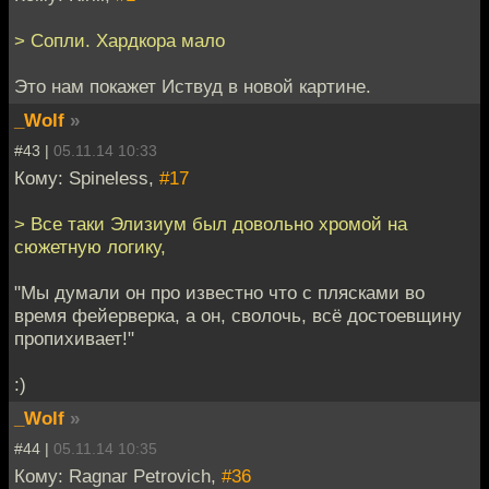
> Сопли. Хардкора мало
Это нам покажет Иствуд в новой картине.
_Wolf
»
#43 |
05.11.14 10:33
Кому: Spineless,
#17
> Все таки Элизиум был довольно хромой на
сюжетную логику,
"Мы думали он про известно что с плясками во
время фейерверка, а он, сволочь, всё достоевщину
пропихивает!"
:)
_Wolf
»
#44 |
05.11.14 10:35
Кому: Ragnar Petrovich,
#36