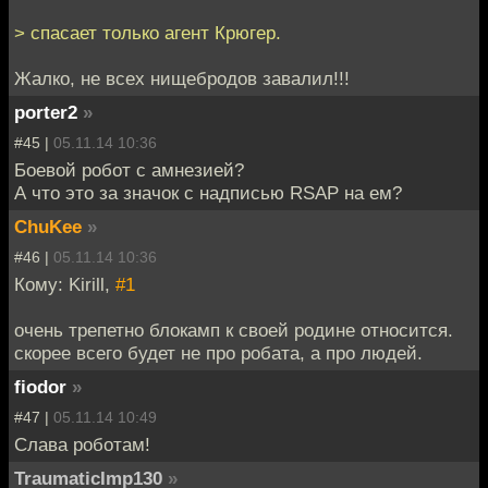
> спасает только агент Крюгер.
Жалко, не всех нищебродов завалил!!!
porter2
»
#45 |
05.11.14 10:36
Боевой робот с амнезией?
А что это за значок с надписью RSAP на ем?
ChuKee
»
#46 |
05.11.14 10:36
Кому: Kirill,
#1
очень трепетно блокамп к своей родине относится.
скорее всего будет не про робата, а про людей.
fiodor
»
#47 |
05.11.14 10:49
Слава роботам!
TraumaticImp130
»