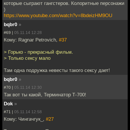
которые сыграют гангстеров. Колоритные персонажи
)
https://www.youtube.com/watch?v=8bdeizHM9OU
bqbr0
»
#69 |
05.11.14 12:28
Кому: Ragnar Petrovich,
#37
> Горько - прекрасный фильм.
> Только сексу мало
Там одна подружка невесты такого сексу дает!
bqbr0
»
#70 |
05.11.14 12:30
Так вот ты какой, Терминатор Т-700!
Dok
»
#71 |
05.11.14 12:58
Кому: Чингачгук_,
#27