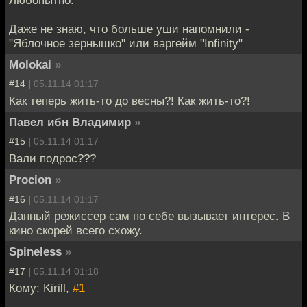
Любопытно.
Даже не знаю, что больше уши напомнили -
"Яблочное зернышко" или варгейм "Infinity"
Molokai
»
#14 |
05.11.14 01:17
Как теперь жить-то до весны?! Как жить-то?!
Павел ибн Владимир
»
#15 |
05.11.14 01:17
Вали подрос???
Procion
»
#16 |
05.11.14 01:17
Данный режиссер сам по себе вызывает интерес. В
кино скорей всего схожу.
Spineless
»
#17 |
05.11.14 01:18
Кому: Kirill,
#1