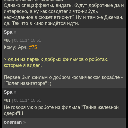
Однако спецэффекты, видать, будут добротные да и
интересно, а ну как создатели что-нибудь
неожиданное в сюжет втиснут? Ну и там же Джеман,
да. Так что в кино придётся идти.
Spa
»
#80 |
05.11.14 15:51
Кому: Арч,
#75
> один из первых добрых фильмов о роботах,
которые я видел.
Первее был фильм о добром космическом корабле -
"Полет навигатора" :)
Spa
»
#81 |
05.11.14 15:51
Не говоря уж о роботе из фильма "Тайна железной
двери"!!!
oneman
»