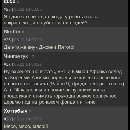
ququ
»
#25 |
05.11.14 02:06
Я один что ли ждал, когда у робота глаза
покраснеют, и он убьет всех людей?
Skoffin
»
#26 |
05.11.14 03:20
Да это же внук Джонни Пятого!
Чингачгук_
»
#27 |
05.11.14 03:20
Ну охренеть не встать, уже и Южная Африка вслед
за Кореями-Азиями нормальное качественное кино
на поток поставила (Район 9, Дредд, теперь это вот).
А в РФ карлсоны и прочие выпускники квн-а
продолжали снимать горько да всякое солнечное
дерьмо под патронажем фонда т.н. кино.
Хоттабыч
»
#28 |
05.11.14 07:50
Мясо, мясо, мясо!!!