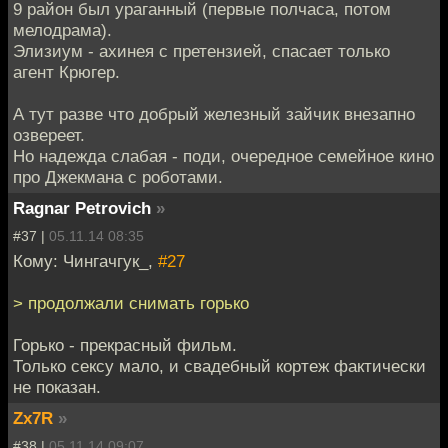
9 район был ураганный (первые полчаса, потом
мелодрама).
Элизиум - ахинея с претензией, спасает только
агент Крюгер.
А тут разве что добрый железный зайчик внезапно
озвереет.
Но надежда слабая - поди, очередное семейное кино
про Джекмана с роботами.
Ragnar Petrovich
»
#37 |
05.11.14 08:35
Кому: Чингачгук_,
#27
> продолжали снимать горько
Горько - прекрасный фильм.
Только сексу мало, и свадебный кортеж фактически
не показан.
Zx7R
»
#38 |
05.11.14 09:07