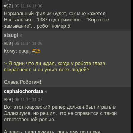
#57 |
05.11.14 11:06
Нормальный фильм будет, как мне кажется.
Ностальгия... 1987 год примерно... "Короткое
замыкание"... робот номер 5
sisugi
»
#58 |
05.11.14 11:06
Кому: ququ,
#25
> Я один что ли ждал, когда у робота глаза
покраснеют, и он убьет всех людей?
Слава Роботам!
cephalochordata
»
#59 |
05.11.14 11:07
Вот этот юаровский репер должен был играть в
Эллизиуме, но решил, что не справится с такой
ответственной ролью.
А здесь, надо думать, роль ему по плечу.