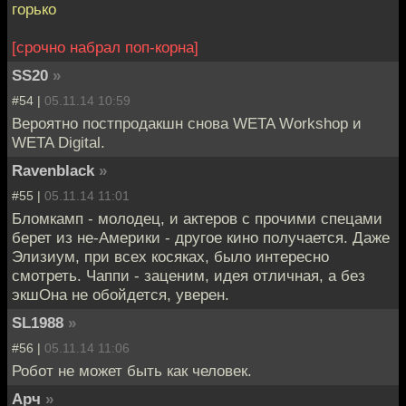
горько
[срочно набрал поп-корна]
SS20
»
#54 |
05.11.14 10:59
Вероятно постпродакшн снова WETA Workshop и
WETA Digital.
Ravenblack
»
#55 |
05.11.14 11:01
Бломкамп - молодец, и актеров с прочими спецами
берет из не-Америки - другое кино получается. Даже
Элизиум, при всех косяках, было интересно
смотреть. Чаппи - заценим, идея отличная, а без
экшОна не обойдется, уверен.
SL1988
»
#56 |
05.11.14 11:06
Робот не может быть как человек.
Арч
»