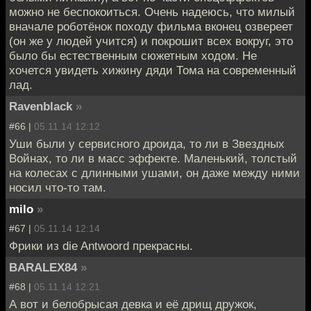
можно не беспокоиться. Очень надеюсь, что милый
вначале роботёнок походу фильма вконец озвереет
(он же у людей учится) и покрошит всех вокруг, это
было бы естественным сюжетным ходом. Не
хочется увидеть хижину дяди Тома на современный
лад.
Ravenblack
»
#66 |
05.11.14 12:12
Уши были у сервисного дроида, то ли в Звездных
Войнах, то ли в масс эффекте. Маленький, толстый
на колесах с длинными ушами, он даже между ними
носил что-то там.
milo
»
#67 |
05.11.14 12:14
Фрики из die Antwoord прекрасны.
BARALEX84
»
#68 |
05.11.14 12:21
А вот и белобрысая девка и её дрищ дружок,