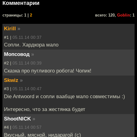
Комментарии
cтраницы: 1 |
2
всего: 120,
Goblin
: 1
Kirill
»
#1 |
05.11.14 00:37
Сопли. Хардкора мало
Мопсовод
»
#2 |
05.11.14 00:39
Сказка про пугливого робота! Чопик!
Skwiz
»
#3 |
05.11.14 00:47
Die Antwoord и сопли ваабще мало совместимы :)
Интересно, что за жестянка будет
ShootNICK
»
#4 |
05.11.14 00:57
Вкусный, мясной, нидарагой (с)