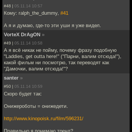
#48 |
05.11.14 10:57
Кому: ralph_the_dummy,
#41
А я и думаю, где-то эти уши я уже видел.
VorteX DrAgON
»
#49 |
05.11.14 10:58
А я всё никак не пойму, почему фразу подобную
"Laddies, get outta here!" ("Парни, валим отсюда!"),
какой фильм ни посмотрю, так переводят как
"Дамочки, валим отсюда!"?
santer
»
#50 |
05.11.14 10:59
Скоро будет так:
Онижероботы = онижедети.
http://www.kinopoisk.ru/film/596231/
Правильно я понимаю тренд?