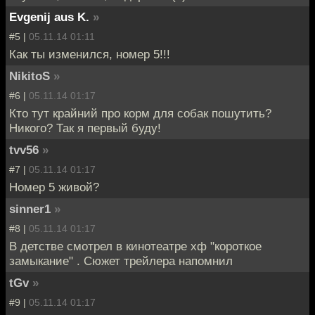
Evgenij aus K.
»
#5 |
05.11.14 01:11
Как ты изменился, номер 5!!!
NikitoS
»
#6 |
05.11.14 01:17
Кто тут крайний про корм для собак пошутить?
Никого? Так я первый буду!
tvv56
»
#7 |
05.11.14 01:17
Номер 5 живой?
sinner1
»
#8 |
05.11.14 01:17
В детстве смотрел в кинотеатре хф "короткое
замыкание" . Сюжет трейлера напомнил
tGv
»
#9 |
05.11.14 01:17