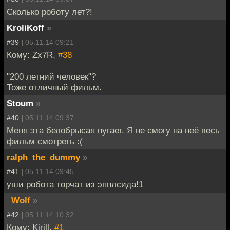
Сколько роботу лет?!
KroliKoff
»
#39 |
05.11.14 09:21
Кому: Zx7R,
#38
"200 летний человек"?
Тоже отличный фильм.
Stoum
»
#40 |
05.11.14 09:37
Меня эта белобрысая пугает. Я не смогу на неё весь
фильм смотреть :(
ralph_the_dummy
»
#41 |
05.11.14 09:45
уши робота торчат из эпплсида!1
_Wolf
»
#42 |
05.11.14 10:32
Кому: Kirill,
#1