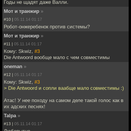
Годы не щадят даже Валли.
Мот и транжир
»
#10 |
05.11.14 01:17
Робот-онжеребенок против системы?
Мот и транжир
»
#11 |
05.11.14 01:17
Кому: Skwiz,
#3
Die Antwoord вообще мало с чем совместимы
oneman
»
#12 |
05.11.14 01:17
Кому: Skwiz,
#3
> Die Antwoord и сопли ваабще мало совместимы :)
Атас! У нее походу на самом деле такой голос как в
их адских песнях!
Talpa
»
#13 |
05.11.14 01:17