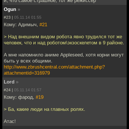
и, что самое страшное, тот же режиссёр
Ogun
»
#23 |
05.11.14 01:55
Кому: Адимыч,
#21
> Над внешним видом робота явно трудился тот же
человек, что и над роботом\экзоскелетом в 9 районе.
А мне напомнило аниме Appleseed, хотя корни могут
быть у всех общими.
http://www.zbrushcentral.com/attachment.php?
attachmentid=316979
Lord
»
#24 |
05.11.14 01:57
Кому: фарод,
#19
> Ба, какие люди на главных ролях.
Атас!