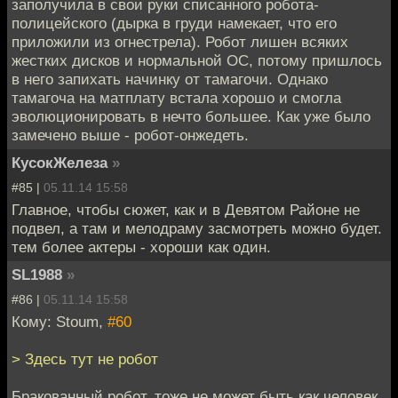
заполучила в свои руки списанного робота-
полицейского (дырка в груди намекает, что его
приложили из огнестрела). Робот лишен всяких
жестких дисков и нормальной ОС, потому пришлось
в него запихать начинку от тамагочи. Однако
тамагоча на матплату встала хорошо и смогла
эволюционировать в нечто большее. Как уже было
замечено выше - робот-онжедеть.
КусокЖелеза
»
#85 |
05.11.14 15:58
Главное, чтобы сюжет, как и в Девятом Районе не
подвел, а там и мелодраму засмотреть можно будет.
тем более актеры - хороши как один.
SL1988
»
#86 |
05.11.14 15:58
Кому: Stoum,
#60
> Здесь тут не робот
Бракованный робот, тоже не может быть как человек.