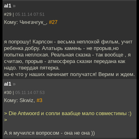
al1
»
#29 |
05.11.14 07:51
Кому: Чингачгук_,
#27
я попрошу! Карлсон - весьма неплохой фильм, учит
ребенка добру. Алатырь камень - не прорыв,но
попытка неплохая. Реальная сказка - так вообще , я
считаю, прорыв - атмосфера сказки передана как
надо. твердая пятерка.
ко-е что у наших начинает получатся! Верим и ждем.
al1
»
#30 |
05.11.14 07:53
Кому: Skwiz,
#3
> Die Antwoord и сопли ваабще мало совместимы :)
>
А я мучился вопросом - она не она ))