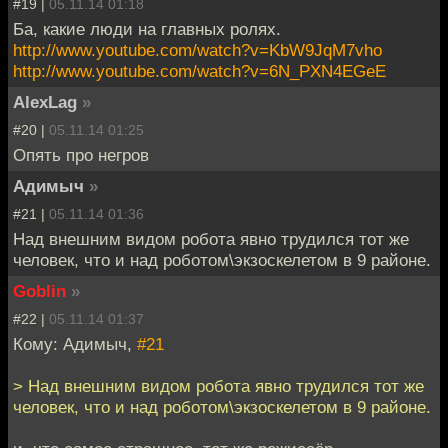
#19 |
05.11.14 01:18
Ба, какие люди на главных ролях.
http://www.youtube.com/watch?v=KbW9JqM7vho
http://www.youtube.com/watch?v=6N_PXN4EGeE
AlexLag
»
#20 |
05.11.14 01:25
Опять про негров
Адимыч
»
#21 |
05.11.14 01:36
Над внешним видом робота явно трудился тот же
человек, что и над роботом\экзоскелетом в 9 районе.
Goblin
»
#22 |
05.11.14 01:37
Кому: Адимыч,
#21
> Над внешним видом робота явно трудился тот же
человек, что и над роботом\экзоскелетом в 9 районе.