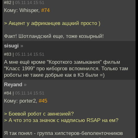
#82 |
05.11.14 15:51
Кому: Whisper,
#74
> Акцент у африканцев аццкий просто )
Факт! Шотландский еще, тоже козырный!
sisugi
»
#83 |
05.11.14 15:51
А мне ещё кроме "Короткого замыкания" фильм
"Класс 1999" про киборгов вспомнился. Только там
роботы не такие добрые как в КЗ были =)
Reyand
»
#84 |
05.11.14 15:51
Кому: porter2,
#45
> Боевой робот с амнезией?
> А что это за значок с надписью RSAP на ем?
Я так понял - группа хипстеров-белоленточников