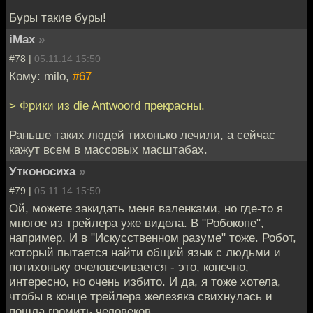
Буры такие буры!
iMax
»
#78 |
05.11.14 15:50
Кому: milo,
#67
> Фрики из die Antwoord прекрасны.
Раньше таких людей тихонько лечили, а сейчас
кажут всем в массовых масштабах.
Утконосиха
»
#79 |
05.11.14 15:50
Ой, можете закидать меня валенками, но где-то я
многое из трейлера уже видела. В "Робокопе",
например. И в "Искусственном разуме" тоже. Робот,
который пытается найти общий язык с людьми и
потихоньку очеловечивается - это, конечно,
интересно, но очень избито. И да, я тоже хотела,
чтобы в конце трейлера железяка свихнулась и
пошла громить человеков.