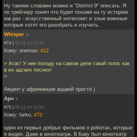
Ну такими словами можно и "District 9" описать. Я
по трейлеру понял что будет похоже на ту историю
как раз - искусственный интеллект и злые военные
которые хотят его разобрать и изучить.
Whisper
»
#74 |
05.11.14 13:42
Кому: oneman,
#12
> Атас! У нее походу на самом деле такой голос как
в их адских песнях!
>
Акцент у африканцев аццкий просто )
Арч
»
#75 |
05.11.14 13:52
Кому: farko,
#72
один из первых добрых фильмов о роботах, которые
я видел. Даже в кинотеатре. В Баку был кинотеатр