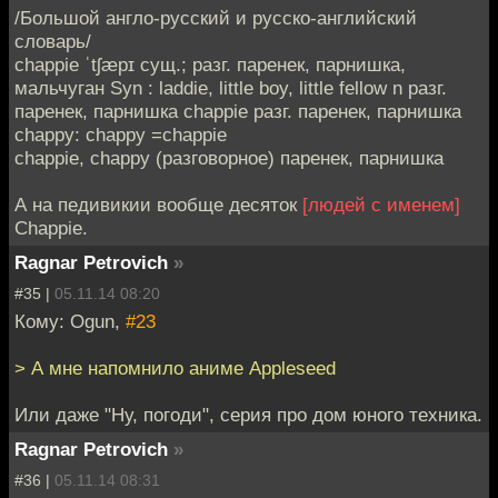
/Большой англо-русский и русско-английский
словарь/
chappie ˈtʃæpɪ сущ.; разг. паренек, парнишка,
мальчуган Syn : laddie, little boy, little fellow n разг.
паренек, парнишка chappie разг. паренек, парнишка
chappy: chappy =chappie
chappie, chappy (разговорное) паренек, парнишка
А на педивикии вообще десяток
[людей с именем]
Chappie.
Ragnar Petrovich
»
#35 |
05.11.14 08:20
Кому: Ogun,
#23
> А мне напомнило аниме Appleseed
Или даже "Ну, погоди", серия про дом юного техника.
Ragnar Petrovich
»
#36 |
05.11.14 08:31