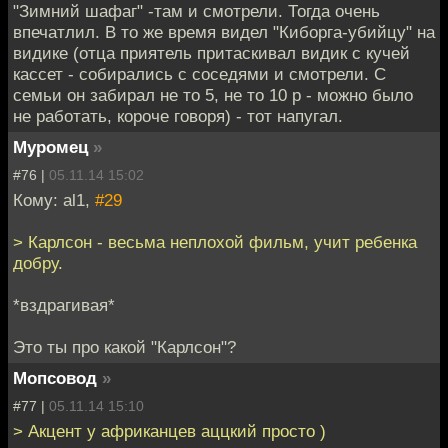
"Зимний шафаг" -там и смотрели. Тогда очень
впечатлил. В то же время видел "Киборга-убийцу" на
видике (отца приятель притаскивал видик с кучей
кассет - собирались с соседями и смотрели. С
семьи он забирал не то 5, не то 10 р - можно было
не работать, короче говоря) - тот напугал.
Муромец
»
#76 |
05.11.14 15:02
Кому: al1,
#29
> Карлсон - весьма неплохой фильм, учит ребенка
добру.
*вздрагивая*
Это ты про какой "Карлсон"?
Мопсовод
»
#77 |
05.11.14 15:10
> Акцент у африканцев аццкий просто )