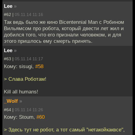
Lee
»
#62 |
05.11.14 11:16
Так ведь было же кино Bicentennial Man c Робином
Вильямсом про робота, который двести лет жил и
добился того, что его признали человеком, и для
этого пришлось ему смерть принять.
Lee
»
#63 |
05.11.14 11:17
Кому: sisugi,
#58
> Слава Роботам!
Kill all humans!
_Wolf
»
#64 |
05.11.14 11:26
Кому: Stoum,
#60
> Здесь тут не робот, а тот самый "нетакойкаквсе",