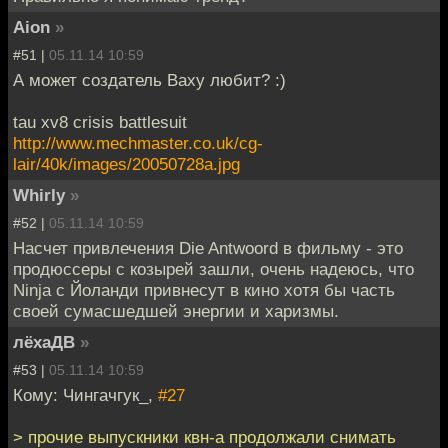
Aion
»
#51 |
05.11.14 10:59
А может создатель Ваху любит? :)
tau xv8 crisis battlesuit
http://www.mechmaster.co.uk/cg-
lair/40k/images/20050728a.jpg
Whirly
»
#52 |
05.11.14 10:59
Насчет привлечения Die Antwoord в фильму - это
продюссеры с козырей зашли, очень надеюсь, что
Ninja с Йоланди привнесут в кино хотя бы часть
своей сумасшедшей энергии и харизмы.
лёхаДВ
»
#53 |
05.11.14 10:59
Кому: Чингачгук_,
#27
> прочие выпускники квн-а продолжали снимать