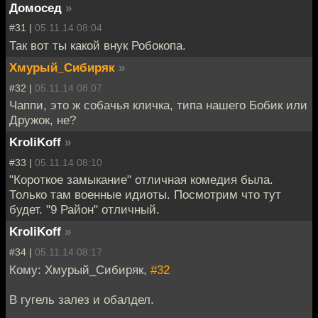
Домосед
»
#31 |
05.11.14 08:04
Так вот ты какой внук Робокопа.
Хмурый_Сибиряк
»
#32 |
05.11.14 08:07
Чаппи, это ж собачья кличка, типа нашего Бобик или
Дружок, не?
KroliKoff
»
#33 |
05.11.14 08:10
"Короткое замыкание" отличная комедия была.
Только там военные идиоты. Посмотрим что тут
будет. "9 Район" отличный.
KroliKoff
»
#34 |
05.11.14 08:17
Кому: Хмурый_Сибиряк,
#32
В гугель залез и обалдел.