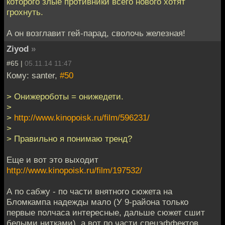
которого злые противники всего нового хотят
грохнуть.
А он возглавит гей-парад, сволочь железная!
Ziyod
»
#65 |
05.11.14 11:47
Кому: santer,
#50
> Онижероботы = онижедети.
>
>
http://www.kinopoisk.ru/film/596231/
>
> Правильно я понимаю тренд?
Еще и вот это выходит
http://www.kinopoisk.ru/film/197532/
А по сабжу - по части внятного сюжета на
Бломкампа надежды мало (У 9-района только
первые полчаса интересные, дальше сюжет сшит
белыми нитками), а вот по части спецэффектов