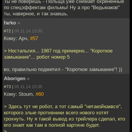
Ты не поверишь - Польща уже снимает охрененные
по спецэффектам фильмы! Ну а про "Ведьмаков"
ты, наверное, и так знаешь.
farko
»
#72 |
05.11.14 13:00
Кому: Арч,
#57
> Ностальгия... 1987 год примерно... "Короткое
замыкание"... робот номер 5
во, правильно подметил - "Короткое замыкание"! ))
Aborigen
»
#73 |
05.11.14 13:35
Кому: Stoum,
#60
> Здесь тут не робот, а тот самый "нетакойкаквсе",
которого злые противники всего нового хотят
грохнуть. Ну я такой вывод из трейлера сделал, кто
его знает как там в полной картине будет.
>