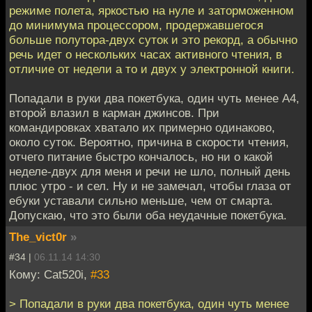
режиме полета, яркостью на нуле и заторможенном
до минимума процессором, продержавшегося
больше полутора-двух суток и это рекорд, а обычно
речь идет о нескольких часах активного чтения, в
отличие от недели а то и двух у электронной книги.
Попадали в руки два покетбука, один чуть менее А4,
второй влазил в карман джинсов. При
командировках хватало их примерно одинаково,
около суток. Вероятно, причина в скорости чтения,
отчего питание быстро кончалось, но ни о какой
неделе-двух для меня и речи не шло, полный день
плюс утро - и сел. Ну и не замечал, чтобы глаза от
ебуки уставали сильно меньше, чем от смарта.
Допускаю, что это были оба неудачные покетбука.
The_vict0r
»
#34 |
06.11.14 14:30
Кому: Cat520i,
#33
> Попадали в руки два покетбука, один чуть менее