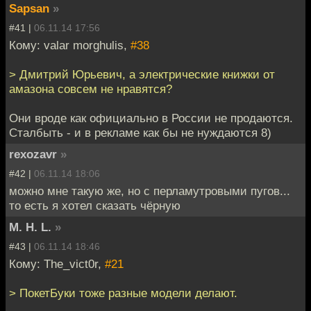
Sapsan
»
#41 |
06.11.14 17:56
Кому: valar morghulis,
#38
> Дмитрий Юрьевич, а электрические книжки от
амазона совсем не нравятся?
Они вроде как официально в России не продаются.
Сталбыть - и в рекламе как бы не нуждаются 8)
rexozavr
»
#42 |
06.11.14 18:06
можно мне такую же, но с перламутровыми пугов...
то есть я хотел сказать чёрную
M. H. L.
»
#43 |
06.11.14 18:46
Кому: The_vict0r,
#21
> ПокетБуки тоже разные модели делают.