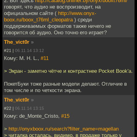
2. Вот здесь
http://catalog.onliner.by/onyx/booxt76ml/
говорят, что аудио не воспроизводит, на
официальном сайте (
http://www.onyx-
boox.ru/boox_t76ml_cleopatra
) среди
поддерживаемых форматов также ничего не
говорится об аудио. Оно точно его играет?
The_vict0r
»
#21 |
06.11.14 13:12
Кому: M. H. L.,
#11
> Экран - заметно чётче и контрастнее Pocket Book'а.
ПокетБуки тоже разные модели делают. Отличие в
том числе и по четкости экрана.
The_vict0r
»
#22 |
06.11.14 13:15
Кому: de_Monte_Cristo,
#15
>
http://onyxboox.ru/search?filter_name=magellan
> читалка осталась, видимо, в продаже только у