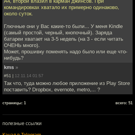
А4, второй влазил в карман джинсов. При
командировках хватало их примерно одинаково,
около суток.
Глючные они у Вас какие-то были... У меня Kindle
(самый простой, черный, кнопочный). Заряда
батареи хватает на 3-5 недель (на 3 - если читать
ОЧЕНЬ много).
Может, прошивку поменять надо было или еще что-
нибудь?
kms
»
#51 |
12.11.14 01:57
Так что, туда можно любое приложение из Play Store
поставить? Dropbox, evernote, metro,... ?
cтраницы: 1
всего: 51
полезные ссылки
Канал в Telegram