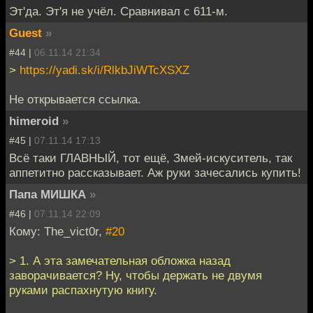
Эт'да. Эт'я не учёл. Сравнивал с 611-м.
Guest
»
#44 |
06.11.14 21:34
>
https://yadi.sk/i/RlkbJiWTcXSXZ
Не открывается ссылка.
himeroid
»
#45 |
07.11.14 17:13
Всё таки ГЛАВНЫЙ, тот ещё, Змей-искуситель, так
аппетитно рассказывает. Аж руки зачесались купить!
Папа МИШКА
»
#46 |
07.11.14 22:09
Кому: The_vict0r,
#20
> 1. А эта замечательная обложка назад
заворачивается? Ну, чтобы держать не двумя
руками распахнутую книгу.