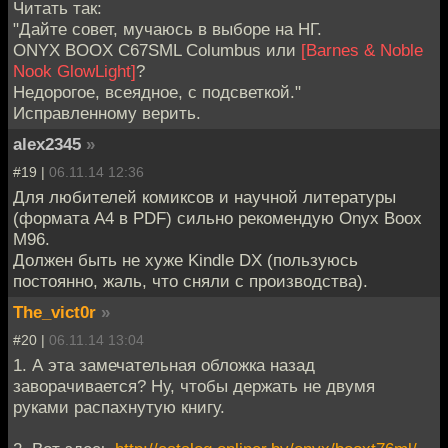
Читать так:
"Дайте совет, мучаюсь в выборе на НГ.
ONYX BOOX C67SML Columbus или
[Barnes & Noble
Nook GlowLight]
?
Недорогое, всеядное, с подсветкой."
Исправленному верить.
alex2345
»
#19 |
06.11.14 12:36
Для любителей комиксов и научной литературы
(формата A4 в PDF) сильно рекомендую Onyx Boox
M96.
Должен быть не хуже Kindle DX (пользуюсь
постоянно, жаль, что сняли с производства).
The_vict0r
»
#20 |
06.11.14 13:04
1. А эта замечательная обложка назад
заворачивается? Ну, чтобы держать не двумя
руками распахнутую книгу.