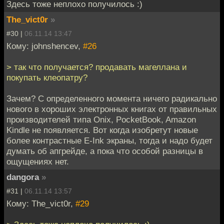
Здесь тоже неплохо получилось :)
The_vict0r
»
#30 |
06.11.14 13:47
Кому: johnshencev,
#26
> так что получается? продавать магеллана и
покупать клеопатру?
Зачем? С определенного момента ничего радикально
нового в хороших электронных книгах от правильных
производителей типа Onix, PocketBook, Amazon
Kindle не появляется. Вот когда изобретут новые
более контрастные E-Ink экраны, тогда и надо будет
думать об апгрейде, а пока что особой разницы в
ощущениях нет.
dangora
»
#31 |
06.11.14 13:57
Кому: The_vict0r,
#29