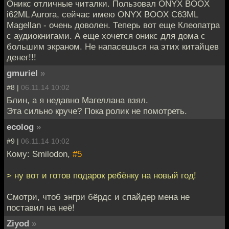
Оникс отличные читалки. Пользовал ONYX BOOX
i62ML Aurora, сейчас имею ONYX BOOX C63ML
Magellan - очень доволен. Теперь вот еще Клеопатра
с аудиокнигами. А еще хочется оникс для дома с
большим экраном. Не напасешься на этих китайцев
денег!!!
gmuriel
»
#8 |
06.11.14 10:02
Блин, а я недавно Магеллана взял.
Эта сильно круче? Пока ролик не помотреть.
ecolog
»
#9 |
06.11.14 10:02
Кому: Smilodon,
#5
> ну вот и готов подарок ребёнку на новый год!
Смотри, чтоб энгри бёрдс и спайдер мена не
поставил на неё!
Ziyod
»