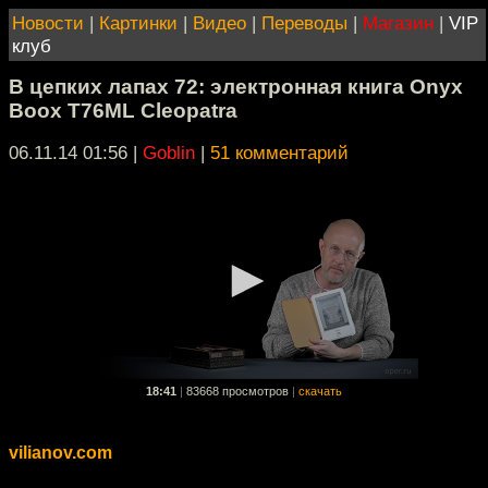
Новости
|
Картинки
|
Видео
|
Переводы
|
Магазин
|
VIP
клуб
В цепких лапах 72: электронная книга Onyx
Boox T76ML Cleopatra
06.11.14 01:56
|
Goblin
|
51 комментарий
18:41
|
83668 просмотров
|
скачать
vilianov.com