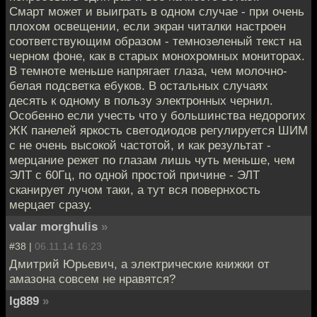
Смарт может и выиграть в одном случае - при очень
плохом освещении, если экран читалки настроен
соответствующим образом - темнозеленый текст на
черном фоне, как в старых монохромных мониторах.
В темноте меньше напрягает глаза, чем молочно-
белая подсветка ебуков. В остальных случаях
десять к одному в пользу электронных чернил.
Особенно если учесть что у большинства недорогих
ЖК панелей яркость светодиодов регулируется ШИМ
с не очень высокой частотой, и как результат -
мерцание режет по глазам лишь чуть меньше, чем
ЭЛТ с 60Гц, по одной простой причине - ЭЛТ
сканирует лучом таки, а тут вся повернхость
мерцает сразу.
valar morghulis
»
#38 |
06.11.14 16:23
Дмитрий Юрьевич, а электрические книжки от
амазона совсем не нравятся?
Ig889
»