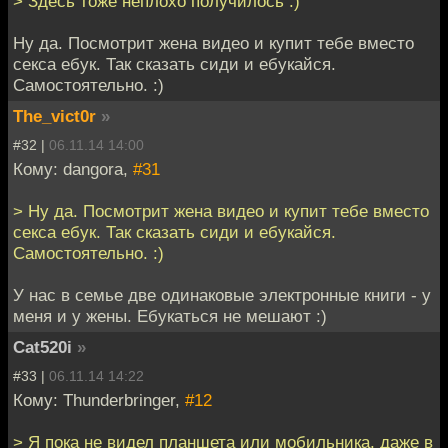
> Здесь тоже неплохо получилось :)
Ну да. Посмотрит жена видео и купит тебе вместо
секса ебук. Так сказать сиди и ебукайся.
Самостоятельно. :)
The_vict0r
»
#32 |
06.11.14 14:00
Кому: dangora,
#31
> Ну да. Посмотрит жена видео и купит тебе вместо
секса ебук. Так сказать сиди и ебукайся.
Самостоятельно. :)
У нас в семье две одинаковые электронные книги - у
меня и у жены. Ебукаться не мешают :)
Cat520i
»
#33 |
06.11.14 14:22
Кому: Thunderbringer,
#12
> Я пока не видел планшета или мобильника, даже в