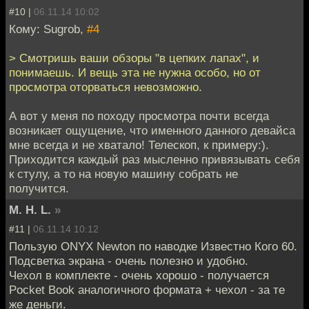
#10 |
06.11.14 10:02
Кому: Sugrob,
#4
> Смотришь ваши обзоры "в цепких лапах", и
понимаешь. И вещь эта не нужна особо, но от
просмотра оторваться невозможно.
А вот у меня по походу просмотра почти всегда
возникает ощущение, что именного данного девайса
мне всегда и не хватало! Телескоп, к примеру:).
Приходится каждый раз мысленно привязывать себя
к стулу, а то на новую машину собрать не
получится.
M. H. L.
»
#11 |
06.11.14 10:12
Пользую ONYX Newton по наводке Известно Кого 60.
Подсветка экрана - очень полезно и удобно.
Чехол в комплекте - очень хорошо - получается
Pocket Book аналогичного формата + чехол - за те
же деньги.