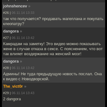
johnshencev
»
#26 |
06.11.14 13:33
так что получается? продавать магеллана и покупать
клеопатру?
dangora
»
#27 |
06.11.14 13:42
Камрадам на заметку! Это видео можно показывать
жене в случае отказа в сексе. С пояснением, что вот
так влияет воздержание на женский мозг!
dangora
»
#28 |
06.11.14 13:42
Админы! Не туда предыдущую новость послал. Она
к видео с Новодворской.
The_vict0r
»
#29 |
06.11.14 13:43
2 dangora