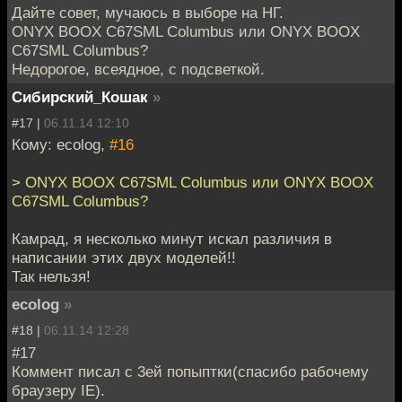
Дайте совет, мучаюсь в выборе на НГ.
ONYX BOOX C67SML Columbus или ONYX BOOX
C67SML Columbus?
Недорогое, всеядное, с подсветкой.
Сибирский_Кошак
»
#17 |
06.11.14 12:10
Кому: ecolog,
#16
> ONYX BOOX C67SML Columbus или ONYX BOOX
C67SML Columbus?
Камрад, я несколько минут искал различия в
написании этих двух моделей!!
Так нельзя!
ecolog
»
#18 |
06.11.14 12:28
#17
Коммент писал с 3ей попыптки(спасибо рабочему
браузеру IE).