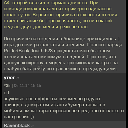
А4, второй влазил в карман джинсов. При
командировках хватало их примерно одинаково,
около суток. Вероятно, причина в скорости чтения,
отчего питание быстро кончалось, но ни о какой
неделе-двух для меня и речи не шло
По причине нахождения в больнице приходилось с
утра до ночи развлекаться чтением. Полного заряда
PocketBook Touch 623 при достаточно быстром
чтении хватало минимум на 5 дней. При том, что
данную конкретную модель критиковали как раз за
слабую батарейку по сравнению с предыдущими.
утюг
»
#35 |
06.11.14 15:15
off
звуковые спецэффекты неизменно радуют
эпизод с домкратом из антибумера таскаю в
мобильном как гарантированное средство от плоxого
настрoения ;)
Ravenblack
»