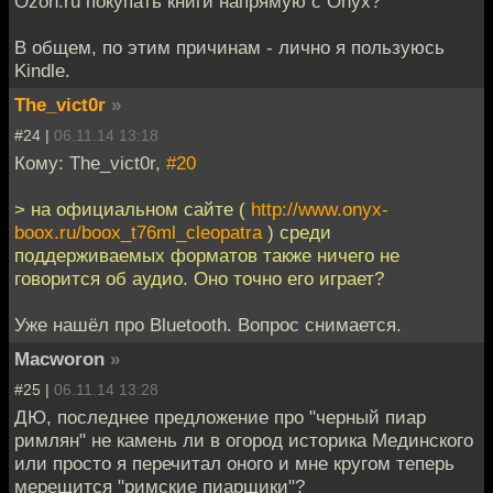
Ozon.ru покупать книги напрямую с Onyx?
В общем, по этим причинам - лично я пользуюсь
Kindle.
The_vict0r
»
#24 |
06.11.14 13:18
Кому: The_vict0r,
#20
> на официальном сайте (
http://www.onyx-
boox.ru/boox_t76ml_cleopatra
) среди
поддерживаемых форматов также ничего не
говорится об аудио. Оно точно его играет?
Уже нашёл про Bluetooth. Вопрос снимается.
Macworon
»
#25 |
06.11.14 13:28
ДЮ, последнее предложение про "черный пиар
римлян" не камень ли в огород историка Мединского
или просто я перечитал оного и мне кругом теперь
мерещится "римские пиарщики"?