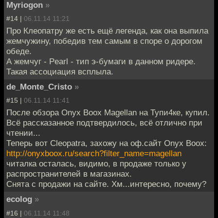
Myriogon
»
#14 |
06.11.14 11:21
Про Клеопатру же есть ещё легенда, как она выпила
жемчужину, победив тем самым в споре о дорогом
обеде.
А жемчуг - Pearl - тип э-бумаги в данном ридере.
Такая ассоциация всплыла.
de_Monte_Cristo
»
#15 |
06.11.14 11:41
После обзора Onyx Boox Magellan на Тупи4ке, купил.
Всё рассказанное подтвердилось, всё отлично при
чтении...
Теперь вот Cleopatra, захожу на оф.сайт Onyx Boox:
http://onyxboox.ru/search?filter_name=magellan
читалка осталась, видимо, в продаже только у
распространителей в магазинах.
Снята с продажи на сайте. Хм...интересно, почему?
ecolog
»
#16 |
06.11.14 11:48