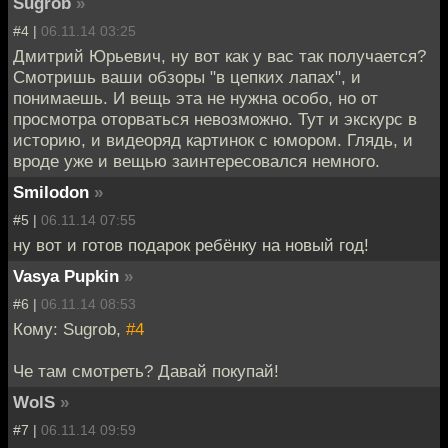
Sugrob
»
#4 |
06.11.14 03:25
Дмитрий Юрьевич, ну вот как у вас так получается?
Смотришь ваши обзоры "в цепких лапах", и
понимаешь. И вещь эта не нужна особо, но от
просмотра оторваться невозможно. Тут и экскурс в
историю, и видеоряд картинок с юмором. Глядь, и
вроде уже и вещью заинтересовался немного.
Smilodon
»
#5 |
06.11.14 07:55
ну вот и готов подарок ребёнку на новый год!
Vasya Pupkin
»
#6 |
06.11.14 08:53
Кому: Sugrob,
#4
Че там смотреть? Давай покупай!
WolS
»
#7 |
06.11.14 09:59