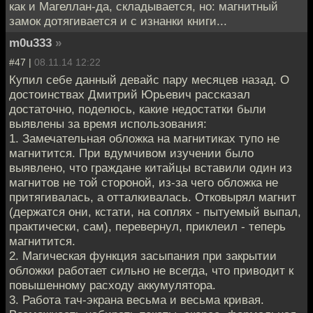
как и Магеллан-да, складывается, но: магнитный
замок дотягивается и с изнанки книги...
m0u333
»
#47 |
08.11.14 12:22
Купил себе данный девайс пару месяцев назад. О
достоинствах Дмитрий Юрьевич рассказал
достаточно, поделюсь, какие недостатки были
выявлены за время использования:
1. Замечательная обложка на магнитиках тупо не
магнитится. При вдумчивом изучении было
выявлено, что граждане китайцы вставили один из
магнитов не той стороной, из-за чего обложка не
притягивалась, а отталкивалась. Отковырял магнит
(держатся они, кстати, на соплях - пытуемый выпал,
практически, сам), перевернул, приклеил - теперь
магнитится.
2. Магическая функция засыпания при закрытии
обложки работает сильно не всегда, что приводит к
повышенному расходу аккумулятора.
3. Работа тач-экрана весьма и весьма кривая.