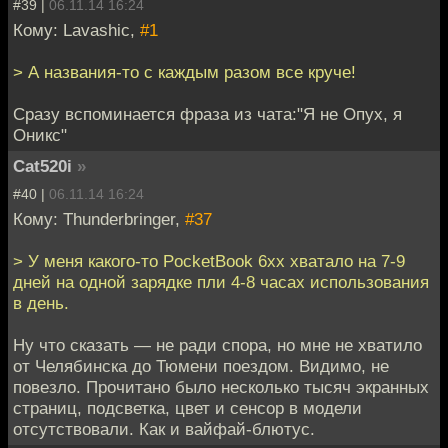
#39 |
06.11.14 16:24
Кому: Lavashic,
#1
> А названия-то с каждым разом все круче!
Сразу вспоминается фраза из чата:"Я не Опух, я
Оникс"
Cat520i
»
#40 |
06.11.14 16:24
Кому: Thunderbringer,
#37
> У меня какого-то PocketBook 6xx хватало на 7-9
дней на одной зарядке пли 4-8 часах использования
в день.
Ну что сказать — не ради спора, но мне не хватило
от Челябинска до Тюмени поездом. Видимо, не
повезло. Прочитано было несколько тысяч экранных
страниц, подсветка, цвет и сенсор в модели
отсутствовали. Как и вайфай-блютус.