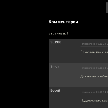
Комментарии
cтраницы: 1
SL1988
отправлено 08.11.14 
Ёлы-палы бей с ве
Smotr
отправлено 09.11.14 
Для ночного забег
Босой
отправлено 09.11.14 
Поддерживаю камр