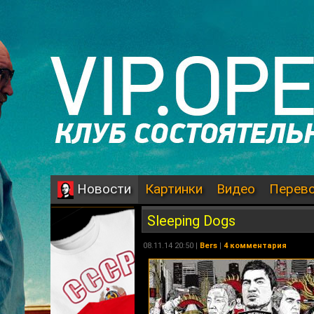
Картинки
Видео
Перев
Новости
Sleeping Dogs
08.11.14 20:50 |
Bers
|
4 комментария