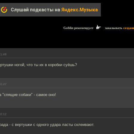
Слушай подкасты на
Яндекс.Музыка
Goblin рекомендует
заказывать
создан
21:49
ртушки ногой, что ты их в коробки суёшь?
00:47
а "спящие собаки" - самое оно!
10:12
ада - с вертушки с одного удара ласты склеивают.