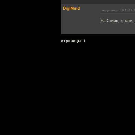
DigiMind
отправлено 10.11.14 
На Стиме, кстати,
cтраницы: 1