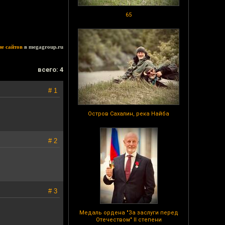
65
ие сайтов
в megagroup.ru
всего: 4
# 1
Остров Сахалин, река Найба
# 2
# 3
Медаль ордена "За заслуги перед
Отечеством" II степени