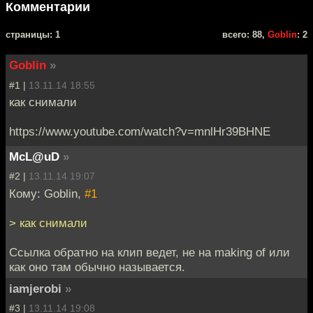
Комментарии
cтраницы: 1
всего: 88,
Goblin
: 2
Goblin
»
#1 |
13.11.14 18:55
как снимали
https://www.youtube.com/watch?v=mnlHr39BHNE
McL@uD
»
#2 |
13.11.14 19:07
Кому: Goblin,
#1
> как снимали
Ссылка обратно на клип ведет, не на making of или
как оно там обычно называется.
iamjerobi
»
#3 |
13.11.14 19:08