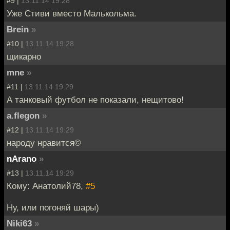
#9 |
13.11.14 19:28
Уже Стиви вместо Малькольма.
Brein
»
#10 |
13.11.14 19:28
щикарно
mne
»
#11 |
13.11.14 19:29
А танковый футбол не показали, нещитово!
a.flegon
»
#12 |
13.11.14 19:29
народу нравится©
nArano
»
#13 |
13.11.14 19:29
Кому: Анатолий78,
#5
Ну, или погоняй шары)
Niki63
»