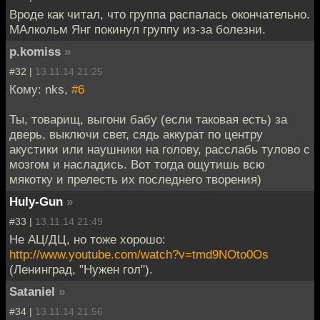
Вроде как читал, что группа распалась окончательно.
МАлкольм Янг покинул группу из-за болезни.
p.komiss
»
#32 |
13.11.14 21:25
Кому: nks,
#6
Ты, товарищ, выгони бабу (если таковая есть) за
дверь, выключи свет, сядь аккурат по центру
акустики или наушники на голову, расслабь тулово с
мозгом и насладись. Вот тогда ощутишь всю
мякотку и прелесть их последнего творения)
Huly-Gun
»
#33 |
13.11.14 21:49
Не АЦ/ДЦ, но тоже хорошо:
http://www.youtube.com/watch?v=tmd9NOto0Os
(Ленинград, "Нужен гол").
Sataniel
»
#34 |
13.11.14 21:56