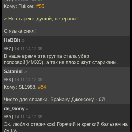
Кому: Tukker,
#55
> Не стареют душой, ветераны!
С языка снял!
HaBBit
»
#57 |
14.11.14 12:39
В наше время эта группа стала убер
попсовой(ИМХО), а так не плохо жгут стариканы.
Sataniel
»
#58 |
14.11.14 12:39
Кому: SL1988,
#54
Чисто для справки, Брайану Джонсону - 67!
de_Gony
»
#59 |
14.11.14 12:39
Эх, люблю старичков! Горячий и крепкий бальзам на
душу.