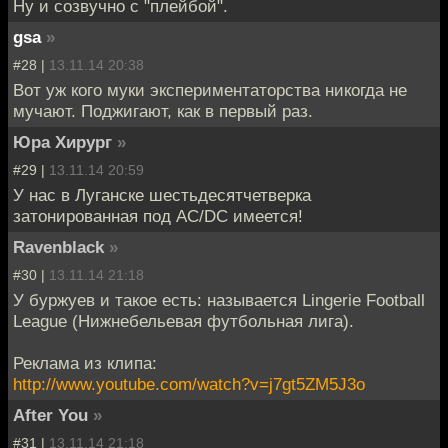
Ну и созвучно с "плейбой".
gsa
»
#28 |
13.11.14 20:38
Вот уж кого муки экспериментаторства никогда не
мучают. Поджигают, как в первый раз.
Юра Хирург
»
#29 |
13.11.14 20:59
У нас в Луганске шестьдесятчетверка
затонированная под AC/DC имеется!
Ravenblack
»
#30 |
13.11.14 21:18
У буржуев и такое есть: называется Lingerie Football
League (Нижнебельевая футбольная лига).
Реклама из клипа:
http://www.youtube.com/watch?v=j7gt5ZM5J3o
After You
»
#31 |
13.11.14 21:18