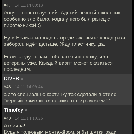
#47 |
14.11.14 09:13
Ангус - просто лучший. Адский вечный школьник -
особенно зло было, когда у него был ранец с
пиротехникой :)
Ну и Брайан молодец - вроде как, нечто вроде рака
заборол, идёт дальше. Жду пластинку, да.
Если заедут к нам - обязательно схожу, ибо
ветераны уже. Каждый визит может оказаться
последним.
DiVER
»
#48 |
14.11.14 09:44
а это специально картинку так сделали в стиле
"первый в жизни эксперимент с хромокеем"?
Timofey
»
#49 |
14.11.14 10:25
Атлична!
Будь я толковым монтажёром, я бы шутки ради