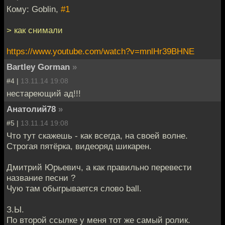
Кому: Goblin,
#1
> как снимали
https://www.youtube.com/watch?v=mnlHr39BHNE
Bartley Gorman
»
#4 |
13.11.14 19:08
нестареющий ад!!!
Анатолий78
»
#5 |
13.11.14 19:08
Что тут скажешь - как всегда, на своей волне.
Строгая пятёрка, видеоряд шикарен.
Дмитрий Юрьевич, а как правильно перевести
название песни ?
Чую там обыгрывается слово ball.
З.Ы.
По второй ссылке у меня тот же самый ролик.