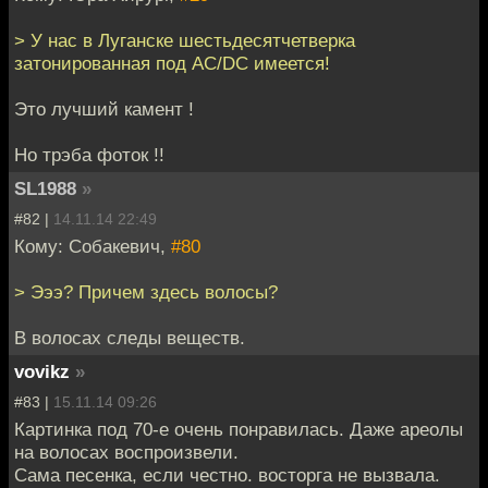
> У нас в Луганске шестьдесятчетверка
затонированная под AC/DC имеется!
Это лучший камент !
Но трэба фоток !!
SL1988
»
#82 |
14.11.14 22:49
Кому: Собакевич,
#80
> Эээ? Причем здесь волосы?
В волосах следы веществ.
vovikz
»
#83 |
15.11.14 09:26
Картинка под 70-е очень понравилась. Даже ареолы
на волосах воспроизвели.
Сама песенка, если честно. восторга не вызвала.