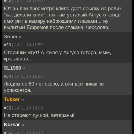
#52 |
14.11.14 11:50
Ютюб при просмотре клипа дает ссылку на ролик
"как делали клип", так там усталый Ангус в конце
смотрит в камеру набрякшими глазами... ну
вылитый Ефремов после стакана, чесслово.
Хе-хе
»
#53 |
14.11.14 11:50
Старички жгут! А какая у Ангуса гитара, ммм,
красавица...
SL1988
»
#54 |
14.11.14 11:50
Людям по 60 лет скоро, а они всё никак не
успокоятся.
Tukker
»
#55 |
14.11.14 12:00
Не стареют душой, ветераны!
Korsar
»
#56 |
14.11.14 12:10