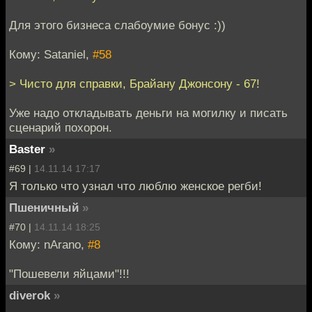
Для этого бизнеса слабоумие бонус :))
Кому: Sataniel,
#58
> Чисто для справки, Брайану Джонсону - 67!
Уже надо откладывать деньги на могилку и писать
сценарий похорон.
Baster
»
#69 |
14.11.14 17:17
Я только что узнал что люблю женское регби!
Пшеничный
»
#70 |
14.11.14 18:25
Кому: nArano,
#8
"Пошевели яйцами"!!!
diverok
»