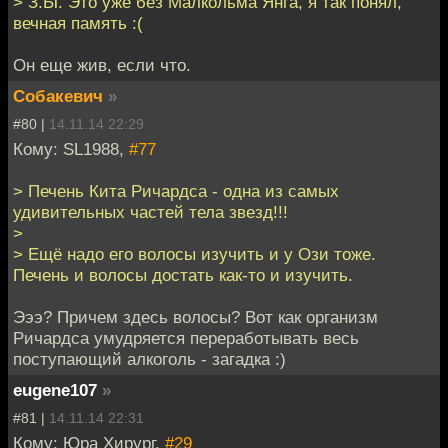
> З.Ы. Это уже без Малкольма Янга, я так понял,
вечная память :(
Он еще жив, если что.
Собакевич
»
#80 |
14.11.14 22:29
Кому: SL1988,
#77
> Печень Кита Ричардса - одна из самых
удивительных частей тела звезд!!!
>
> Ещё надо его волосы изучить и у Ози тоже.
Печень и волосы достать как-то и изучить.
Эээ? Причем здесь волосы? Вот как организм
Ричардса умудряется переработывать весь
поступающий алкоголь - загадка :)
eugene107
»
#81 |
14.11.14 22:31
Кому: Юра Хирург,
#29