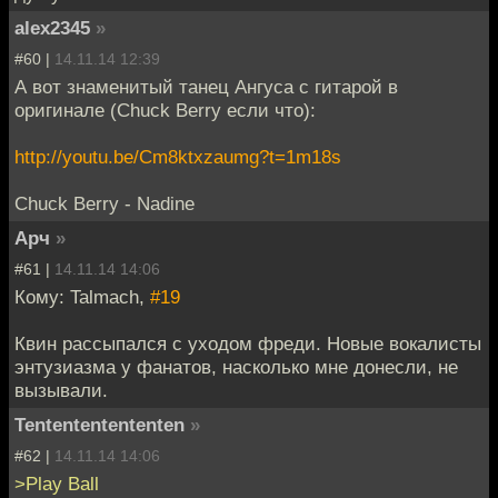
alex2345
»
#60 |
14.11.14 12:39
А вот знаменитый танец Ангуса с гитарой в
оригинале (Chuck Berry если что):
http://youtu.be/Cm8ktxzaumg?t=1m18s
Chuck Berry - Nadine
Арч
»
#61 |
14.11.14 14:06
Кому: Talmach,
#19
Квин рассыпался с уходом фреди. Новые вокалисты
энтузиазма у фанатов, насколько мне донесли, не
вызывали.
Tentententententen
»
#62 |
14.11.14 14:06
>Play Ball