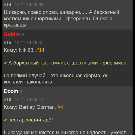
#14 |
13.11.14 19:36
Шикарно, право слово, шикарно..... А бархатный
костюмчик с шортиками - фееричен. Обожаю,
красавцы
Goblin
»
#15 |
13.11.14 19:37
Кому: Niki63,
#14
> А бархатный костюмчик с шортиками - фееричен.
на всякий случай - это школьная форма, он
косплеит школьника
Doom
»
#16 |
13.11.14 19:41
Кому: Bartley Gorman,
#4
> нестареющий ад!!!
Никогда не меняются и никогда не надоест - умеют,