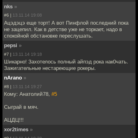
nks
»
#6 |
13.11.14 19:08
Ацэдэцэ еще торт! А вот Пинфлой последний пока
не зацепил. Как в детстве уже не торкает, надо в
спокойной обстановке переслушать.
pepsi
»
#7 |
13.11.14 19:18
Шикарно! Захотелось полный айпэд рока нак0чать.
Зажигательные нестареющие рокеры.
nArano
»
#8 |
13.11.14 19:27
Кому: Анатолий78,
#5
Сыграй в мяч.
АЦДЦ!!!
xor2times
»