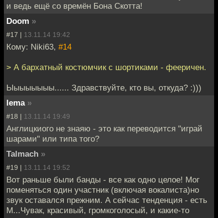
и ведь ещё со времён Бона Скотта!
Doom
»
#17 |
13.11.14 19:42
Кому: Niki63,
#14
> А бархатный костюмчик с шортиками - фееричен.
Ыыыыыыыы...... Здравствуйте, кто вы, откуда? :)))
lema
»
#18 |
13.11.14 19:49
Англицкиого не знаяю - это как переводится "играй
шарами" или типа того?
Talmach
»
#19 |
13.11.14 19:52
Вот раньше были банды - все как одно целое! Мог
поменяться один участник (включая вокалиста)но
звук оставался прежним. А сейчас тенденция - есть
М...Чувак, красивый, громкоголосый, и какие-то