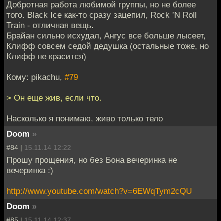
Добротная работа любимой группы, но не более
того. Black Ice как-то сразу зацепил, Rock ’N Roll
Train - отличная вещь.
Брайан сильно исхудал, Ангус все больше лысеет,
Клифф совсем седой дедушка (остальные тоже, но
Клифф не красится)
Кому: pikachu,
#79
> Он еще жив, если что.
Насколько я понимаю, живо только тело
Doom
»
#84 |
15.11.14 12:22
Прошу прощения, но без Бона вечеринка не
вечеринка :)
http://www.youtube.com/watch?v=6EWqTym2cQU
Doom
»
#85 |
15.11.14 12:37