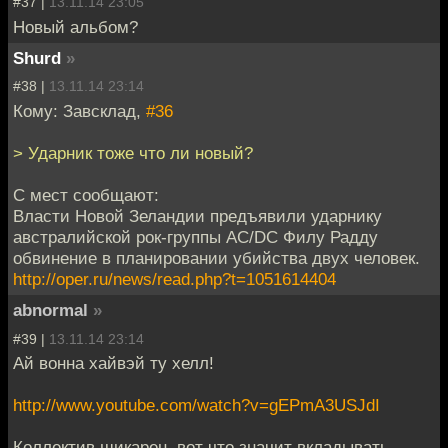
#37 |
13.11.14 23:05
Новый альбом?
Shurd
»
#38 |
13.11.14 23:14
Кому: Завсклад,
#36
> Ударник тоже что ли новый?
С мест сообщают:
Власти Новой Зеландии предъявили ударнику
австралийской рок-группы AC/DC Филу Радду
обвинение в планировании убийства двух человек.
http://oper.ru/news/read.php?t=1051614404
abnormal
»
#39 |
13.11.14 23:14
Ай вонна хайвэй ту хелл!
http://www.youtube.com/watch?v=gEPmA3USJdI
Коллектив шикарен, вот что значит вкладывать