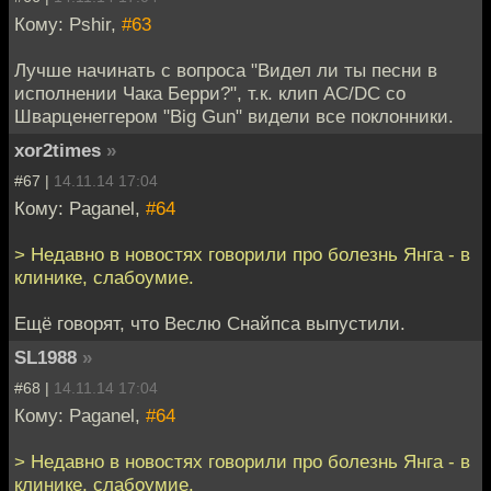
Кому: Pshir,
#63
Лучше начинать с вопроса "Видел ли ты песни в
исполнении Чака Берри?", т.к. клип AC/DC со
Шварценеггером "Big Gun" видели все поклонники.
xor2times
»
#67 |
14.11.14 17:04
Кому: Paganel,
#64
> Недавно в новостях говорили про болезнь Янга - в
клинике, слабоумие.
Ещё говорят, что Веслю Снайпса выпустили.
SL1988
»
#68 |
14.11.14 17:04
Кому: Paganel,
#64
> Недавно в новостях говорили про болезнь Янга - в
клинике, слабоумие.