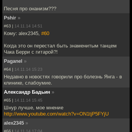
Песня про онанизм???
Pshir
»
#63 |
14.11.14 14:51
Кому: alex2345,
#60
Когда это он перестал быть знаменитым танцем
Чака Берри с гитарой?!
Paganel
»
#64 |
14.11.14 15:23
Недавно в новостях говорили про болезнь Янга - в
клинике, слабоумие.
Александр Бадьин
»
#65 |
14.11.14 15:45
Шнур лучше, мое мнение
http://www.youtube.com/watch?v=ON1tjP5FYjU
alex2345
»
#66 |
14.11.14 17:04