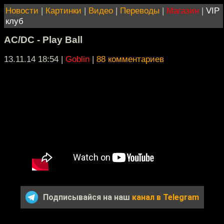
Новости
|
Картинки
|
Видео
|
Переводы
|
Магазин
|
VIP
клуб
AC/DC - Play Ball
13.11.14 18:54
|
Goblin
|
88 комментариев
Подписывайся на наш
канал в Telegram