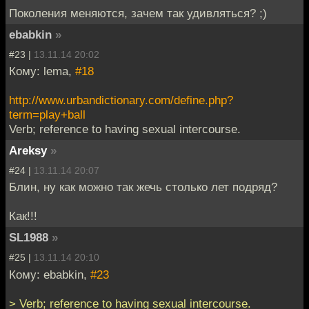
Поколения меняются, зачем так удивляться? ;)
ebabkin
»
#23 |
13.11.14 20:02
Кому: lema,
#18
http://www.urbandictionary.com/define.php?
term=play+ball
Verb; reference to having sexual intercourse.
Areksy
»
#24 |
13.11.14 20:07
Блин, ну как можно так жечь столько лет подряд?
Как!!!
SL1988
»
#25 |
13.11.14 20:10
Кому: ebabkin,
#23
> Verb; reference to having sexual intercourse.