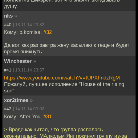
душу.
nks
»
#40 |
13.11.14 23:32
Кому: p.komiss,
#32
Да вот как раз завтра жену засылаю к теще и будет
время вникнуть.
Winchester
»
#41 |
13.11.14 23:57
https://www.youtube.com/watch?v=tUPXFndzRgM
Пожалуй, лучшее исполнение "House of the rising
sun"
xor2times
»
#42 |
14.11.14 00:02
Кому: After You,
#31
> Вроде как читал, что группа распалась
окончательно. МАлкольм Янг покинул группу из-за