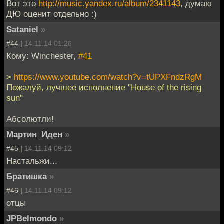
Вот это
http://music.yandex.ru/album/2341143
, думаю
ДЮ оценит отдельно :)
Sataniel
»
#44 |
14.11.14 01:26
Кому: Winchester,
#41
>
https://www.youtube.com/watch?v=tUPXFndzRgM
Пожалуй, лучшее исполнение "House of the rising
sun"
Абсолютли!
Мартин_Иден
»
#45 |
14.11.14 09:12
Настальжи...
Братишка
»
#46 |
14.11.14 09:12
отцы
JPBelmondo
»