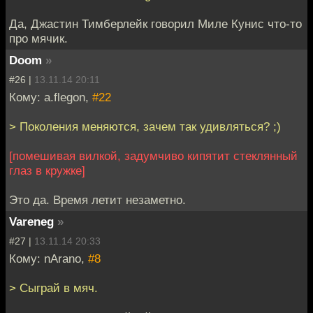
Да, Джастин Тимберлейк говорил Миле Кунис что-то
про мячик.
Doom
»
#26 |
13.11.14 20:11
Кому: a.flegon,
#22
> Поколения меняются, зачем так удивляться? ;)
[помешивая вилкой, задумчиво кипятит стеклянный
глаз в кружке]
Это да. Время летит незаметно.
Vareneg
»
#27 |
13.11.14 20:33
Кому: nArano,
#8
> Сыграй в мяч.