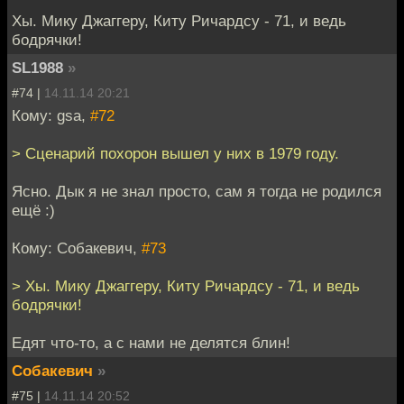
Хы. Мику Джаггеру, Киту Ричардсу - 71, и ведь
бодрячки!
SL1988
»
#74 |
14.11.14 20:21
Кому: gsa,
#72
> Сценарий похорон вышел у них в 1979 году.
Ясно. Дык я не знал просто, сам я тогда не родился
ещё :)
Кому: Собакевич,
#73
> Хы. Мику Джаггеру, Киту Ричардсу - 71, и ведь
бодрячки!
Едят что-то, а с нами не делятся блин!
Собакевич
»
#75 |
14.11.14 20:52