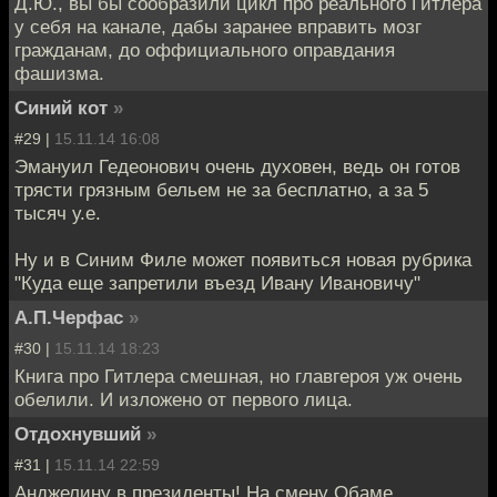
Д.Ю., вы бы сообразили цикл про реального Гитлера
у себя на канале, дабы заранее вправить мозг
гражданам, до оффициального оправдания
фашизма.
Синий кот
»
#29 |
15.11.14 16:08
Эмануил Гедеонович очень духовен, ведь он готов
трясти грязным бельем не за бесплатно, а за 5
тысяч у.е.
Ну и в Синим Филе может появиться новая рубрика
"Куда еще запретили въезд Ивану Ивановичу"
А.П.Черфас
»
#30 |
15.11.14 18:23
Книга про Гитлера смешная, но главгероя уж очень
обелили. И изложено от первого лица.
Отдохнувший
»
#31 |
15.11.14 22:59
Анджелину в президенты! На смену Обаме.