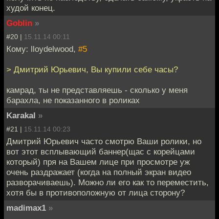
худой конец.
Goblin
»
#20 |
15.11.14 00:11
Кому: lloydelwood,
#5
> Дмитрий Юрьевич, Вы купили себе часы?
камрад, ты не представляешь - сколько у меня
барахла, не показанного в роликах
Karakal
»
#21 |
15.11.14 00:23
Дмитрий Юрьевич часто смотрю Ваши ролики, но
вот этот всплывающий баннер(щас с корейцами
который) пря на Вашем лице при просмотре уж
очень раздражает (когда на полный экран видео
разворачиваешь). Можно ли его как то переместить,
хотя бы в противоположную от лица сторону?
madimax1
»