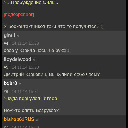
>...Пробуждение Силы...
[подозревает]
У бесконтактников таки что-то получится? :)
gimli
»
#4 |
14.11.14 15:23
оооо у Юрича часы не руке!!!
lloydelwood
»
#5 |
14.11.14 15:23
Дмитрий Юрьевич, Вы купили себе часы?
bqbr0
»
#6 |
14.11.14 15:24
> куда вернулся Гитлер
Неужто опять Безруков?!
bishop61RUS
»
#7 |
14.11.14 15:50