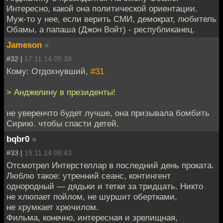
Интересно, какой она политической ориентации.
Муж-то у нее, если верить СМИ, демократ, любитель
Обамы, а папаша (Джон Войт) - республиканец.
Jameson
»
#32 |
17.11.14 05:38
Кому: Отдохнувший,
#31
> Анджелину в президенты!
не уверенчто будет лучше, она призывала бомбить
Сирию. чтобы спасти детей.
bqbr0
»
#33 |
19.11.14 08:43
Отсмотрел Интерстеллар в последний день проката.
Люблю такое: утренний сеанс, контингент
однородный — дядьки и тетки за тридцать. Никто
не хлюпает пойлом, не шуршит обертками,
не хрумкает хрючилом.
Фильма, конечно, интересная и зрелищная,