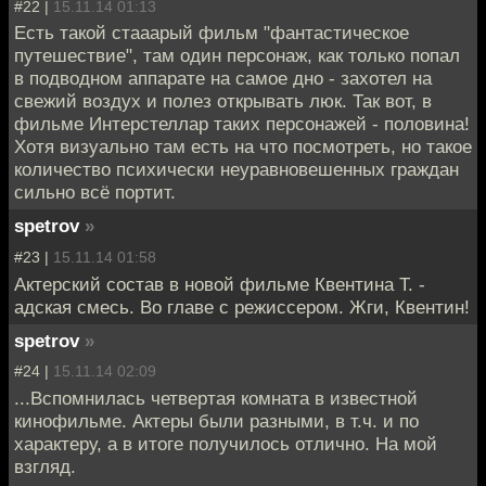
#22 |
15.11.14 01:13
Есть такой стааарый фильм "фантастическое
путешествие", там один персонаж, как только попал
в подводном аппарате на самое дно - захотел на
свежий воздух и полез открывать люк. Так вот, в
фильме Интерстеллар таких персонажей - половина!
Хотя визуально там есть на что посмотреть, но такое
количество психически неуравновешенных граждан
сильно всё портит.
spetrov
»
#23 |
15.11.14 01:58
Актерский состав в новой фильме Квентина Т. -
адская смесь. Во главе с режиссером. Жги, Квентин!
spetrov
»
#24 |
15.11.14 02:09
...Вспомнилась четвертая комната в известной
кинофильме. Актеры были разными, в т.ч. и по
характеру, а в итоге получилось отлично. На мой
взгляд.