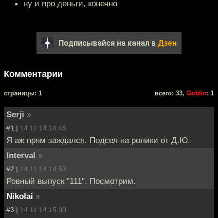
ну и про деньги, конечно
Подписывайся на канал в
Дзен
Комментарии
cтраницы: 1
всего: 33,
Goblin
: 1
Serji
»
#1 |
14.11.14 14:46
Я аж прям заждался. Подсел на ролики от Д.Ю.
Interval
»
#2 |
14.11.14 14:53
Ровный выпуск "111". Посмотрим.
Nikolai
»
#3 |
14.11.14 15:00