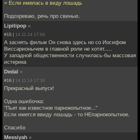
> Если имелась в виду лошадь
Подозреваю, речь про свинью.
Lipitipop
»
#15 |
14.11.14 17:04
А заснять фильм Он снова здесь но со Иосифом
Виссарионычем в главной роли не хотят.....
У западной общественности случилась-бы массовая
истерика
Dedal
»
#16 |
14.11.14 17:16
Прекрасный выпуск!
Одна ошибочка:
"Пьет как известное парнокопытное..."
Если имется ввиду лошадь - то НЕпарнокопытное.
Спасибо
Messiyah
»