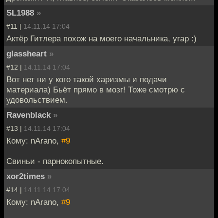
SL1988
»
#11 |
14.11.14 17:04
Актёр Гитлера похож на моего начальника, угар :)
glassheart
»
#12 |
14.11.14 17:04
Вот нет ни у кого такой харизмы и подачи
материала) Бьёт прямо в мозг! Тоже смотрю с
удовольствием.
Ravenblack
»
#13 |
14.11.14 17:04
Кому: nArano,
#9
Свиньи - парнокопытные.
xor2times
»
#14 |
14.11.14 17:04
Кому: nArano,
#9