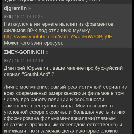
djgremlin
»
#26 |
15.11.14 11:23
Наткнулся в интернете на клип из фрагментов
фильмов 80-х под отличную музыку.
http://www.youtube.com/watch?v=bFuW54Bjq9E
Может кого заинтересует.
ZMEY-GORINICH
»
#27 |
15.11.14 12:19
Дмитрий Юрьевич , ваше мнение про буржуйский
сериал "SouthLAnd" ?
Лично мое мнение: самый реалистичный сериал из
всех современных американских,и фильмов в том
числе, про работу полиции и особенности
тамошнего преступного мира. Мои познания в
уголовной сфере скромны, и большая часть из них
сформирована фильмами-сериалами(главным
образом с правильным переводом естественно) и
книжками, но я замечаю детали,которые сложно