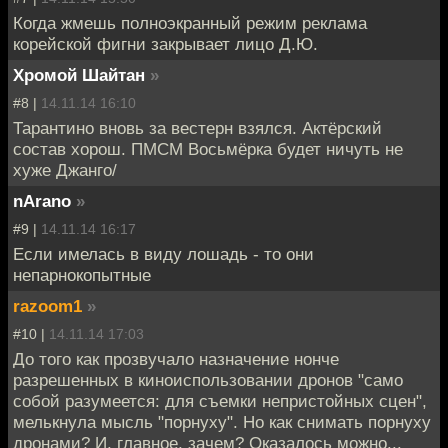
Когда жмешь полноэкранный режим реклама
корейской фигни закрывает лицо Д.Ю.
Хромой Шайтан
»
#8 |
14.11.14 16:10
Тарантино вновь за вестерн взялся. Актёрский
состав хорош. ПМСМ Восьмёрка будет ничуть не
хуже Джанго/
nArano
»
#9 |
14.11.14 16:17
Если имелась в виду лошадь - то они
непарнокопытные
razoom1
»
#10 |
14.11.14 17:03
До того как прозвучало назначение нонче
разрешенных в киноиспользовании дронов "само
собой разумеется: для съемки непристойных сцен",
мелькнула мысль "порнуху". Но как снимать порнуху
дронами? И, главное, зачем? Оказалось можно...