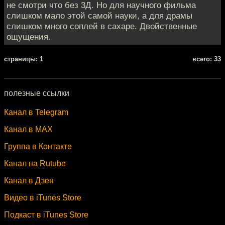
не смотри что без 3Д. Но для научного фильма
слишком мало этой самой науки, а для драмы
слишком много соплей в сахаре. Двойственные
ощущения.
cтраницы: 1
всего: 33
полезные ссылки
Канал в Telegram
Канал в MAX
Группа в Контакте
Канал на Rutube
Канал в Дзен
Видео в iTunes Store
Подкаст в iTunes Store