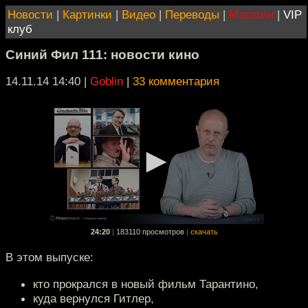
Новости
|
Картинки
|
Видео
|
Переводы
|
Магазин
|
VIP
клуб
Синий Фил 111: новости кино
14.11.14 14:40
|
Goblin
|
33 комментария
24:20
|
183110 просмотров
|
скачать
В этом выпуске:
кто прокрался в новый фильм Тарантино,
куда вернулся Гитлер,