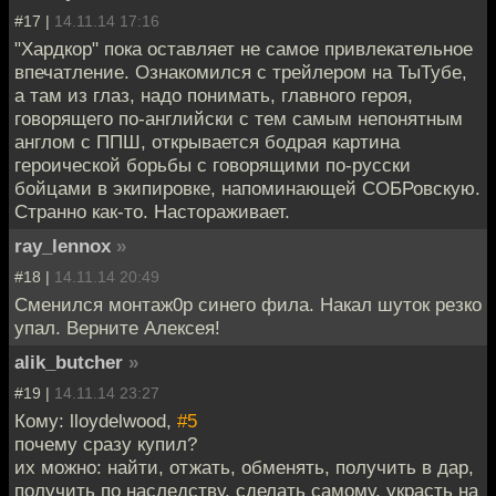
#17 |
14.11.14 17:16
"Хардкор" пока оставляет не самое привлекательное
впечатление. Ознакомился с трейлером на ТыТубе,
а там из глаз, надо понимать, главного героя,
говорящего по-английски с тем самым непонятным
англом с ППШ, открывается бодрая картина
героической борьбы с говорящими по-русски
бойцами в экипировке, напоминающей СОБРовскую.
Странно как-то. Настораживает.
ray_lennox
»
#18 |
14.11.14 20:49
Сменился монтаж0р синего фила. Накал шуток резко
упал. Верните Алексея!
alik_butcher
»
#19 |
14.11.14 23:27
Кому: lloydelwood,
#5
почему сразу купил?
их можно: найти, отжать, обменять, получить в дар,
получить по наследству, сделать самому, украсть на