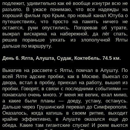
подлежит, удивительно как её вообще изнутри всю не
разъело. В ужасе понимаю, что все надежды на
хороший фильм про Крым, про новый канал Ютуба о
путешествиях, что просто на память ничего не
остается, руки опустились. Погоревав об утрате,
выжрал вискарика на набережной, да лёг спать,
решив пораньше уехать из злополучной Ялты
дальше по маршруту.
День 6. Ялта, Алушта, Судак, Коктебель. 74.5 км.
Выкатив на рассвете с Ялты, помчал в Алушту. По
всей Ялте адские пробки, как в Москве. Выехал со
двора, встал в пробку, приехал на работу, вышел из
пробки. Говорят, в связи с последними событиями —
понаехало очень много. У меня же велик, ехал мимо,
а какие были планы — доеду, устану, останусь.
Дальше через Грушинский перевал до Симферополя.
Оказалось, когда катишь в своем ритме, выходит
крайне эффективно, в Алуште оказался еще до
обеда. Какие там гигантские спуски! И роем вьются