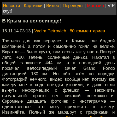
Новости
|
Картинки
|
Видео
|
Переводы
|
Магазин
|
VIP
клуб
В Крым на велосипеде!
15.11.14 03:13
|
Vadim Petrovich
|
80 комментариев
Третьего дня как вернулся с Крыма, где бодрой
компанией, а потом и самолично гонял на велике.
Вкратце — было круто, там осень как у нас в Питере
лето. +20, зелень, солнечные деньки. Накатал в
общей сложности 444 км, а в последний день
промчал велосипедный зачет Grand Fondo
дистанцией 130 км. Но обо всём по порядку.
Фотографий немного, видео вообще нет, потому как
камеру мне в ходе поездки утопили, и даже если
вынуть информацию с флешки — закончить
визуальный проект нет никакой возможности.
Скромные двадцать фоточек с инстаграмма —
единственное, что могу приложить к отчету.
Извиняйте. Полный же маршрут с графиками и