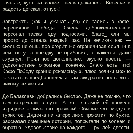
гляньте, куст на холме, щелк-щелк-щелк. Веселье и
радость детская, отпуск!
Завтракать (как и ужинать до) собрались в кафе-
вареничной Победа. Очень доброжелательный
персонал таскал еду подносами, благо_ ели мы
просто до отвала каждый раз. На великах как —
сколько ни ешь, всё сгорит. Не ограничивая себя ни в
чем, весу за поездку не прибавил, а, кажется, даже
схуднул. Приятное дополнение, вкусно поесть —
удовольствие огромное, конечно. Благо есть что!
Кафе Победу крайне рекомендую, плюс велики можно
закатить в предбанничек и там аккуратно поставить,
никому не мешая.
До Балаклавы добрались быстро. Даже не помню, что
там встречали в пути. А вот в самой ей провели
изрядное количество времени! Обилие яхт, медуз и
туристов. Дядечка на катере лихо прокатил по бухте,
рассказал смешные истории, попрыгали по волнам и
обратно. Удовольствие на каждого — рублей двести.