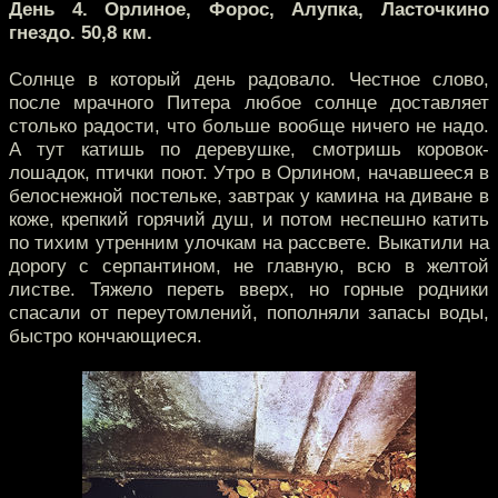
День 4. Орлиное, Форос, Алупка, Ласточкино
гнездо. 50,8 км.
Солнце в который день радовало. Честное слово,
после мрачного Питера любое солнце доставляет
столько радости, что больше вообще ничего не надо.
А тут катишь по деревушке, смотришь коровок-
лошадок, птички поют. Утро в Орлином, начавшееся в
белоснежной постельке, завтрак у камина на диване в
коже, крепкий горячий душ, и потом неспешно катить
по тихим утренним улочкам на рассвете. Выкатили на
дорогу с серпантином, не главную, всю в желтой
листве. Тяжело переть вверх, но горные родники
спасали от переутомлений, пополняли запасы воды,
быстро кончающиеся.