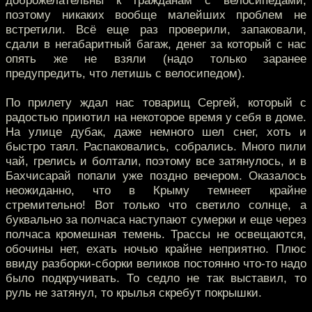
доброжелательны к гражданам с велосипедами,
поэтому никаких вообще малейших проблем не
встретили. Всё еще раз проверили, запаковали,
сдали в негабаритный багаж, денег за который с нас
опять же не взяли (надо только заранее
предупредить, что летишь с велосипедом).
По прилету ждал нас товарищ Сергей, который с
радостью приютил на некоторое время у себя в доме.
На улице дубак, даже немного шел снег, хоть и
быстро таял. Распаковались, собрались. Много пили
чай, грелись и болтали, поэтому все затянулось, и в
Бахчисарай попали уже поздно вечером. Оказалось
неожиданно, что в Крыму темнеет крайне
стремительно! Вот только что светило солнце, а
буквально за полчаса наступают сумерки и еще через
полчаса кромешная темень. Трассы не освещаются,
обочины нет, ехать ночью крайне неприятно. Плюс
ввиду разборки-сборки великов постоянно что-то надо
было подкручивать. То седло не так выставил, то
руль не затянул, то крылья скребут покрышки.