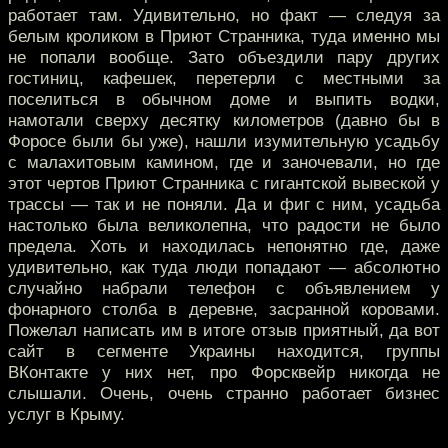
работает там. Удивительно, но факт — следуя за
белым кроликом в Приют Странника, туда именно мы
не попали вообще. Зато объездили пару других
гостиниц, кафешек, перетерли с местными за
поселиться в обычном доме и выпить водки,
намотали сверху десятку километров (давно бы в
Форосе были бы уже), нашли изумительную усадьбу
с малахитовым камином, где и заночевали, но где
этот чертов Приют Странника с гигантской вывеской у
трассы — так и не поняли. Да и фиг с ним, усадьба
настолько была великолепна, что радости не было
предела. Хоть и находилась непонятно где, даже
удивительно, как туда люди попадают — абсолютно
случайно набрали телефон с объявлением у
фонарного столба в деревне, засранной коровами.
Пожелал написать им в итоге отзыв приятный, да вот
сайт в сегменте Украины находится, группы
ВКонтакте у них нет, про Форсквейр никогда не
слышали. Очень, очень странно работает бизнес
услуг в Крыму.