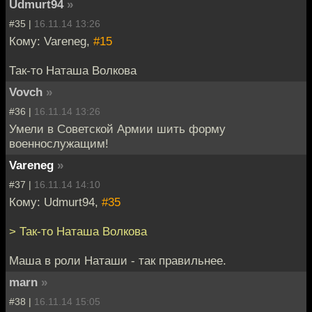
Udmurt94
»
#35 |
16.11.14 13:26
Кому: Vareneg,
#15
Так-то Наташа Волкова
Vovch
»
#36 |
16.11.14 13:26
Умели в Советской Армии шить форму
военнослужащим!
Vareneg
»
#37 |
16.11.14 14:10
Кому: Udmurt94,
#35
> Так-то Наташа Волкова
Маша в роли Наташи - так правильнее.
marn
»
#38 |
16.11.14 15:05