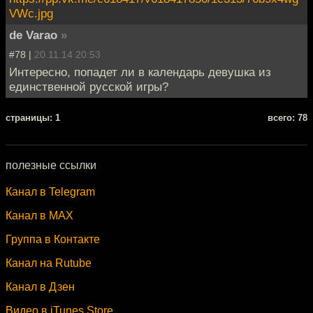
VWc.jpg
de Varao
»
#78 |
20.11.14 20:53
Интересно, попадет ли в календарь девушка из
единственной русской игры?
cтраницы: 1
всего: 78
полезные ссылки
Канал в Telegram
Канал в MAX
Группа в Контакте
Канал на Rutube
Канал в Дзен
Видео в iTunes Store