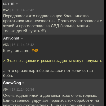
ian_m
»
#52 |
16.11.14 23:42
Порадовался что подавляющее большинство
прототипов мне неизвестны. Проконсультировался с
женой и проголосовал за СВД (кольца, магия -
только детей пугать ©)
AnKonst
»
#53 |
16.11.14 23:42
Кому: amatoro,
#48
> Этак прыщавые игроманы задроты могут подумать
... что оргазм партнёрши зависит от количества
боёв.
SnowDog
»
#54 |
17.11.14 00:34
Очень годная идей и девчонки тоже очень годные.
Единственное, удручает переизбыток обработки на
некоторых фотографиях. Ещё раз убедился, что