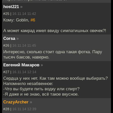
host221
»
#25 |
16.11.14 11:42
Кому: Goblin,
#6
А может камрад имел ввиду симпатишных овечек?!
Corsa
»
#26 |
16.11.14 11:45
Интересно, сколько стоит одна такая фотка. Пару
тысяч баксов, наверно.
Евгений Макаров
»
#27 |
16.11.14 12:14
Сердца у них нет. Как там можно вообще выбирать?
Напомнило незабвенное:
-Что вы будете пить водку или спирт?
-Я даже и не знаю, всё такое вкусное.
CrazyArcher
»
#28 |
16.11.14 12:39