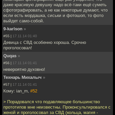
даже красивую девушку надо всё-таки ещё суметь
сфотографировать, а не как некоторые думают, что
если есть мордашка, сиськи и фотошоп, то фото
выйдет само-собой.
9-karlson
»
#55 |
17.11.14 01:40
Девица с СВД особенно хороша. Срочно
проголосовал!
Quqas
»
#56 |
17.11.14 01:41
невероятно духовно!
Технарь Михалыч
»
#57 |
17.11.14 01:41
Кому: ian_m,
#52
> Порадовался что подавляющее большинство
прототипов мне неизвестны. Проконсультировался с
женой и проголосовал за СВД (кольца, магия -