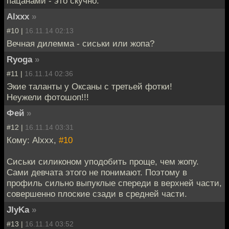
пацанами - это скучно.
Alxxx
»
#10 |
16.11.14 02:13
Вечная дилемма - сиськи или жопа?
Ryoga
»
#11 |
16.11.14 02:36
Экие таланты у Оксаны с третьей фотки!
Неужели фотошоп!!!
Фей
»
#12 |
16.11.14 03:31
Кому: Alxxx,
#10
Сиськи силиконом уподобить проще, чем жопу.
Сами девчата этого не понимают. Поэтому в
профиль сильно выпуклые спереди в верхней части,
совершенно плоские сзади в средней части.
JIyKa
»
#13 |
16.11.14 03:52