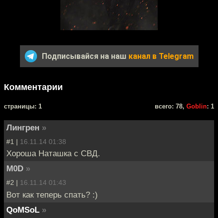
Подписывайся на наш
канал в Telegram
Комментарии
cтраницы: 1
всего: 78,
Goblin
: 1
Лингрен
»
#1 |
16.11.14 01:38
Хороша Наташка с СВД.
M0D
»
#2 |
16.11.14 01:43
Вот как теперь спать? :)
QoMSoL
»