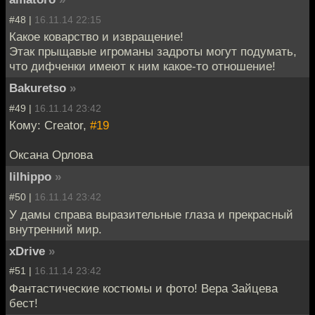
#48 |
16.11.14 22:15
Какое коварство и извращение!
Этак прыщавые игроманы задроты могут подумать,
что дифченки имеют к ним какое-то отношение!
Bakuretso
»
#49 |
16.11.14 23:42
Кому: Creator,
#19
Оксана Орлова
lilhippo
»
#50 |
16.11.14 23:42
У дамы справа выразительные глаза и прекрасный
внутренний мир.
xDrive
»
#51 |
16.11.14 23:42
Фантастические костюмы и фото! Вера Зайцева
бест!