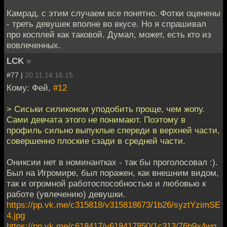
Камрад, с этим случаем все понятно. Фотки оценены
- треть девушек вполне во вкусе. Но я спрашивал
про косплей как таковой. Думал, может, есть кто из
вовлеченных.
LCK
»
#77 |
20.11.14 16:15
Кому: Фей,
#12
> Сиськи силиконом уподобить проще, чем жопу.
Сами девчата этого не понимают. Поэтому в
профиль сильно выпуклые спереди в верхней части,
совершенно плоские сзади в средней части.
Ониксии нет в номинантках - так бы проголосовал :).
Был на Игромире, был поражен, как внешним видом,
так и огромной работоспособностью и любовью к
работе (увлечению) девушки.
https://pp.vk.me/c315818/v315818673/1b26/syztYzimSE
4.jpg
https://pp.vk.me/c618417/v618417850/1c313/76b9x4wg