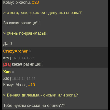
Кому: pikachu,
#23
> а кого, кхм, косплеит девушка справа?
За какая разница!!!
> очень понравилась!!!
Да!!!
CrazyArcher
»
#29 |
16.11.14 12:39
[Да]
какая разница!!!
Xan
»
#30 |
16.11.14 12:49
Кому: Alxxx,
#10
> Вечная дилемма - сиськи или жопа?
Тебе нужны сиськи на спине???