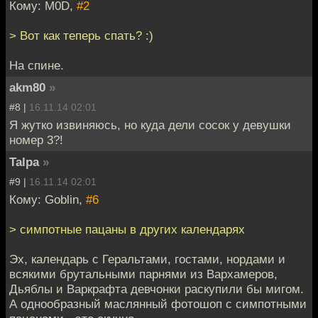
Кому: M0D,
#2
> Вот как теперь спать? :)
На спине.
akm80
»
#8 |
16.11.14 02:01
Я жутко извиняюсь, но куда дели сосок у девушки
номер 3?!
Talpa
»
#9 |
16.11.14 02:01
Кому: Goblin,
#6
> симпотные пацаны в других календарях
Эх, календарь с Геральтами, гостами, нордами и
всякими брутальными парнями из Вархамеров,
Дьяблы и Варкрафта девчонки раскупили бы мигом.
А однообразный маслянный фотошоп с симпотными