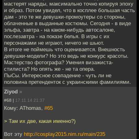
мастерят наряды, максимально точно копируя эпоху
и образ. Потом увидел, что в косплее большая часть
дам - это те же девушки-промоутеры со стороны,
облаченные в выданные костюмы. Сегодня - в виде
эльфа, завтра - на каком-нибудь автосалоне,
послезавтра - на показе белья. В игры с их
персонажами не играют, ничего не шьют.
В итоге не поймешь что оценивается. Внешность
девушки-модели? Но это ведь не конкурс красоты.
Мастерство фотографа? Умения визажиста-
стилиста? Но опять же - не та опера.
ПыСы. Интересное совпадение - чуть ли не
половина претенденток с украинскими фамилиями.
Ziyod
»
#68 |
17.11.14 21:37
Кому: AThomas,
#65
> Там их две, какая именно?)
Вот эту
http://cosplay2015.nim.ru/main/235