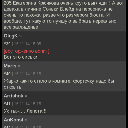
205 Екатерина Крючкова очень круто выглядит! А вот
деваха в личине Соньки Блейд на персонажа не
очень то похожа, разве что размером бюста. И
вообще, тут какую то лучшую выбрать нереально
все загляденье
OlegK
»
#39 |
16.11.14 15:05
[восторженно вопит]
Вот это сиськи!
Maris
»
#40 |
16.11.14 15:15
Жарко как-то стало в комнате, форточку надо бы
открыть.
Artishok
»
#41 |
16.11.14 15:15
Ух тыж.... Лепота!!!
AnKonst
»
#42 |
16.11.14 15:15