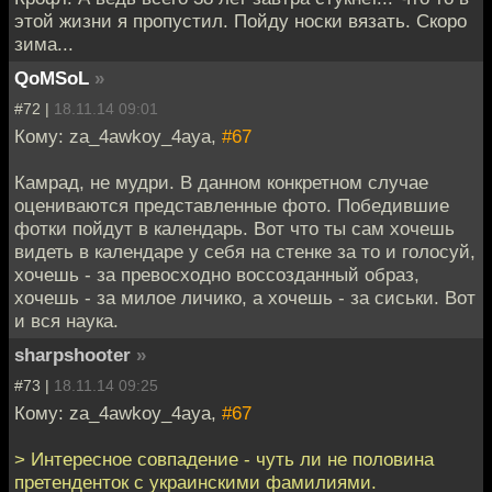
этой жизни я пропустил. Пойду носки вязать. Скоро
зима...
QoMSoL
»
#72 |
18.11.14 09:01
Кому: za_4awkoy_4aya,
#67
Камрад, не мудри. В данном конкретном случае
оцениваются представленные фото. Победившие
фотки пойдут в календарь. Вот что ты сам хочешь
видеть в календаре у себя на стенке за то и голосуй,
хочешь - за превосходно воссозданный образ,
хочешь - за милое личико, а хочешь - за сиськи. Вот
и вся наука.
sharpshooter
»
#73 |
18.11.14 09:25
Кому: za_4awkoy_4aya,
#67
> Интересное совпадение - чуть ли не половина
претенденток с украинскими фамилиями.