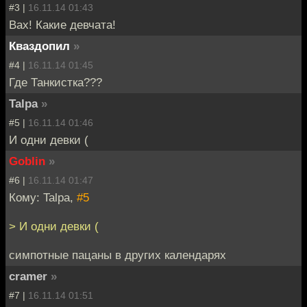
#3 |
16.11.14 01:43
Вах! Какие девчата!
Кваздопил
»
#4 |
16.11.14 01:45
Где Танкистка???
Talpa
»
#5 |
16.11.14 01:46
И одни девки (
Goblin
»
#6 |
16.11.14 01:47
Кому: Talpa,
#5
> И одни девки (
симпотные пацаны в других календарях
cramer
»
#7 |
16.11.14 01:51