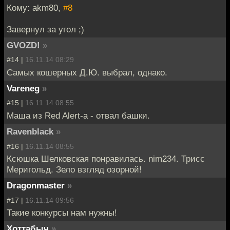
Кому: akm80,
#8
Завернул за угол ;)
GVOZD!
»
#14 |
16.11.14 08:29
Самых кошерных Д.Ю. выбрал, однако.
Vareneg
»
#15 |
16.11.14 08:55
Маша из Red Alert-а - отвал башки.
Ravenblack
»
#16 |
16.11.14 08:55
Ксюшка Шелковская понравилась. nim234. Трисс
Меригольд. Зело взгляд озорной!
Dragonmaster
»
#17 |
16.11.14 09:56
Такие конкурсы нам нужны!
Хоттабыч
»