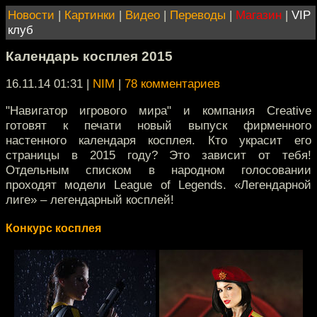
Новости
|
Картинки
|
Видео
|
Переводы
|
Магазин
|
VIP
клуб
Календарь косплея 2015
16.11.14 01:31
|
NIM
|
78 комментариев
"Навигатор игрового мира" и компания Creative
готовят к печати новый выпуск фирменного
настенного календаря косплея. Кто украсит его
страницы в 2015 году? Это зависит от тебя!
Отдельным списком в народном голосовании
проходят модели League of Legends. «Легендарной
лиге» – легендарный косплей!
Конкурс косплея