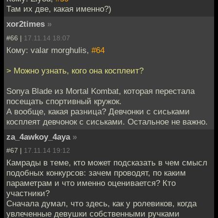
Там их две, какая именно?)
xor2times
»
#66 |
17.11.14 18:07
Кому: valar morghulis,
#64
> Можно узнать, кого она косплеит?
Sonya Blade из Mortal Kombat, которая перестала
посещать спортивный кружок.
А вообще, какая разница? Девчонки с сиськами
косплеят девчонок с сиськами. Остальное не важно.
za_4awkoy_4aya
»
#67 |
17.11.14 19:12
Камрады в теме, кто может подсказать в чем смысл
подобных конкурсов: зачем проводят, по каким
параметрам и что именно оценивается? Кто
участники?
Сначала думал, что здесь, как у ролевиков, когда
увлеченные девушки собственными ручками