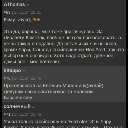
AThomas
»
#69 |
17.11.14 22:31
Кому: Ziyod,
#68
Эта да, хороша, мне тоже приглянулась. За
Лизавету Комсток, вообще не грех проголосовать, а
уж за такую и подавно. Да остальных я и не знаю,
кроме Лары, Сони да снайперши из Red Alert, так что
выбор был очевиден. Хотя надо отдать должное,
дамы все - мое почтение.
lilhippo
»
#70 |
17.11.14 22:46
Проголосовал за Евгениб Манишину(рулай).
Девушку свою сагитировал за Валерию
Баранчикову.
солнечный
»
#71 |
17.11.14 23:48
Узнал только снайпершу из "Red Alert 3" и Лару
Крофт. А ведь всего 38 лет завтра стукнет... Что то в