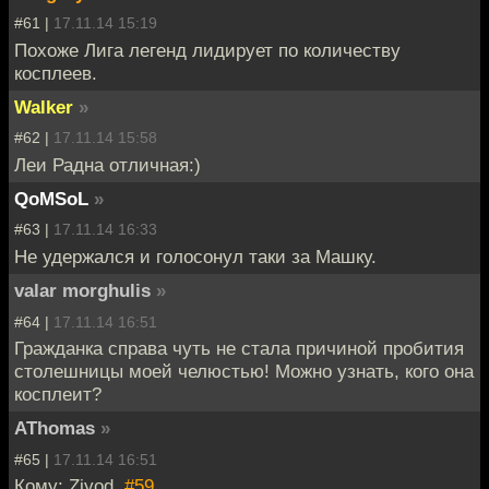
#61 |
17.11.14 15:19
Похоже Лига легенд лидирует по количеству
косплеев.
Walker
»
#62 |
17.11.14 15:58
Леи Радна отличная:)
QoMSoL
»
#63 |
17.11.14 16:33
Не удержался и голосонул таки за Машку.
valar morghulis
»
#64 |
17.11.14 16:51
Гражданка справа чуть не стала причиной пробития
столешницы моей челюстью! Можно узнать, кого она
косплеит?
AThomas
»
#65 |
17.11.14 16:51
Кому: Ziyod,
#59