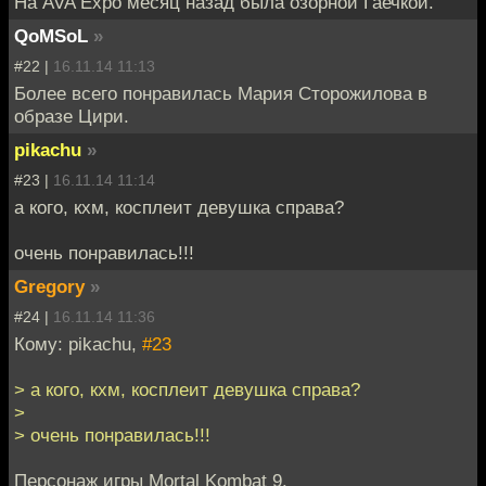
На AVA Expo месяц назад была озорной Гаечкой.
QoMSoL
»
#22 |
16.11.14 11:13
Более всего понравилась Мария Сторожилова в
образе Цири.
pikachu
»
#23 |
16.11.14 11:14
а кого, кхм, косплеит девушка справа?
очень понравилась!!!
Gregory
»
#24 |
16.11.14 11:36
Кому: pikachu,
#23
> а кого, кхм, косплеит девушка справа?
>
> очень понравилась!!!
Персонаж игры Mortal Kombat 9.