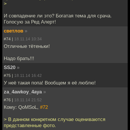
>
И совпадение ли это? Богатая тема для срача.
Голосую за Ред Алерт!
светлов
»
#74 |
18.11.14 10:34
Отличные тётеньки!
Надо брать!!!
SS20
»
#75 |
18.11.14 16:42
У неё такая попа! Вообщем я её люблю!
za_4awkoy_4aya
»
#76 |
18.11.14 21:52
Кому: QoMSoL,
#72
> В данном конкретном случае оцениваются
представленные фото.