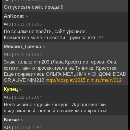
Отпусисьте сайт, ироды!!!
AnKonst
»
#43 |
16.11.14 15:15
По ссылке не пройти, сайт уронили.
Комментов мало к новости - руки заняты?!!
Михаил_Гречка
»
#44 |
16.11.14 15:53
Знаю только nim203 (Лара Крофт) из героев. Она,
кстати, как-то проскакивала на Тупичке. Красотка!
Ещё понравилась ОЛЬГА МЕЛЬНИК ФЭНДОМ: DEAD
OR ALIVE NIM212
http://cosplay2015.nim.ru/main/212
Купец
»
#45 |
16.11.14 20:04
Необычайно годный конкурс. Идеологически
выдержанный, полный оптимизма и красоты!
Korsar
»
#46 |
16.11.14 21:52