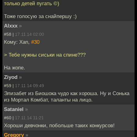
только детей пугать ©)
Тоже голосую за снайпершу :)
Alxxx
»
#58 |
17.11.14 02:00
Кому: Xan,
#30
> Тебе нужны сиськи на спине???
На жопе.
Ziyod
»
#59 |
17.11.14 09:49
Элизабет из Биошока чудо как хороша. Ну и Сонька
из Мортал Комбат, таланты на лицо.
Sataniel
»
#60 |
17.11.14 11:21
Хороши девчонки, побольше таких конкурсов!
Gregory
»