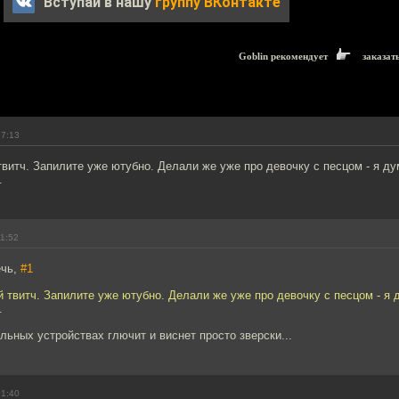
Вступай в нашу
группу ВКонтакте
Goblin рекомендует
заказат
17:13
твитч. Запилите уже ютубно. Делали же уже про девочку с песцом - я ду
.
11:52
ечь,
#1
й твитч. Запилите уже ютубно. Делали же уже про девочку с песцом - я 
.
льных устройствах глючит и виснет просто зверски...
01:40