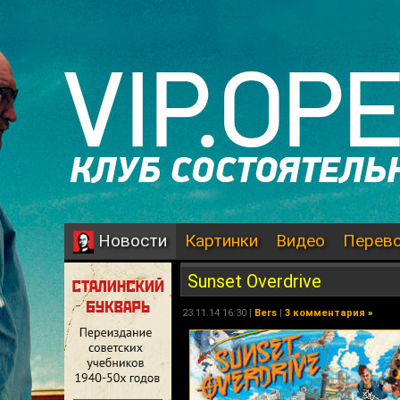
Картинки
Видео
Перев
Новости
Sunset Overdrive
23.11.14 16:30 |
Bers
|
3 комментария
»