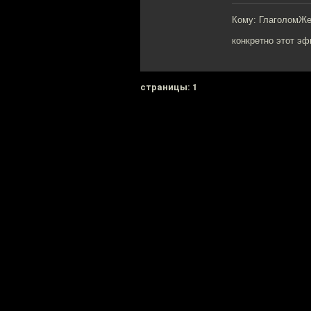
Кому: ГлаголомЖ
конкретно этот эф
cтраницы: 1