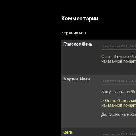
Комментарии
cтраницы: 1
ГлаголомЖечь
отправлено 23.11.14 
Опять б-гмерзкий 
накатанной пойдет
Мартин_Иден
отправлено 24.11.14 
Кому: ГлаголомЖ
> Опять б-гмерзки
накатанной пойдет
Да. Особо на моби
Bers
отправлено 25.11.14 