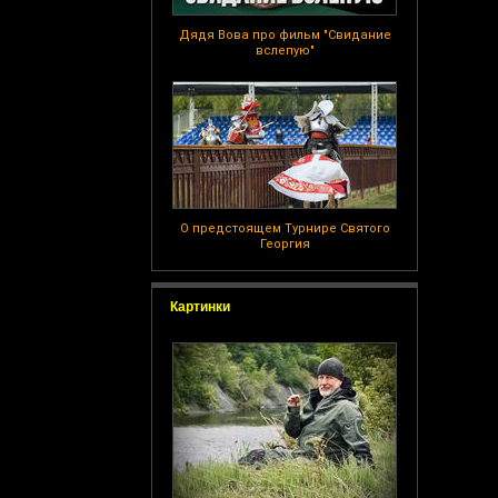
Дядя Вова про фильм "Свидание
вслепую"
О предстоящем Турнире Святого
Георгия
Картинки