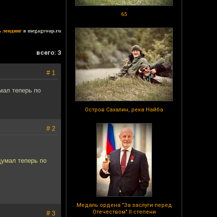
65
ь
лендинг
в megagroup.ru
всего: 3
# 1
мал теперь по
Остров Сахалин, река Найба
# 2
думал теперь по
Медаль ордена "За заслуги перед
Отечеством" II степени
# 3