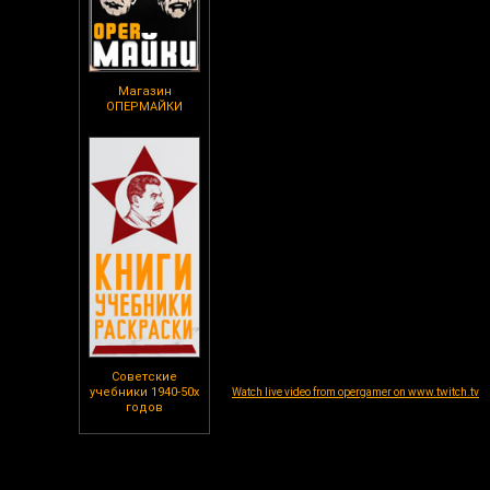
Магазин
ОПЕРМАЙКИ
Советские
учебники 1940-50х
Watch live video from opergamer on www.twitch.tv
годов