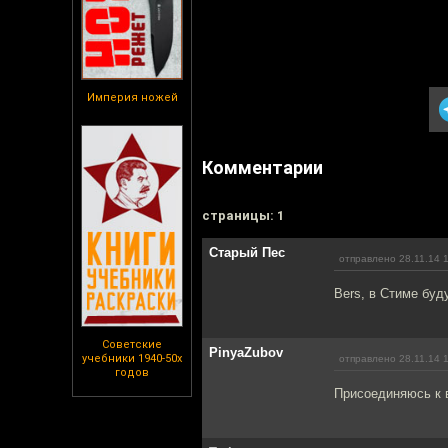
Империя ножей
Комментарии
cтраницы: 1
Старый Пес
отправлено 28.11.14 
Bers, в Стиме буд
Советские
PinyaZubov
учебники 1940-50х
отправлено 28.11.14 
годов
Присоединяюсь к 