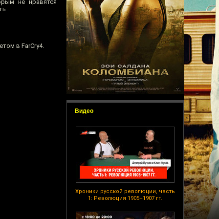
орым не нравятся
ть.
том в FarCry4.
Видео
Хроники русской революции, часть
1: Революция 1905–1907 гг.