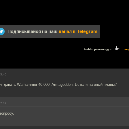
Подписывайся на наш
канал в Telegram
Goblin рекомендует
соз
15:40
ут давать Warhammer 40.000: Armageddon. Естьли на оный планы?
17:09
вопросу.