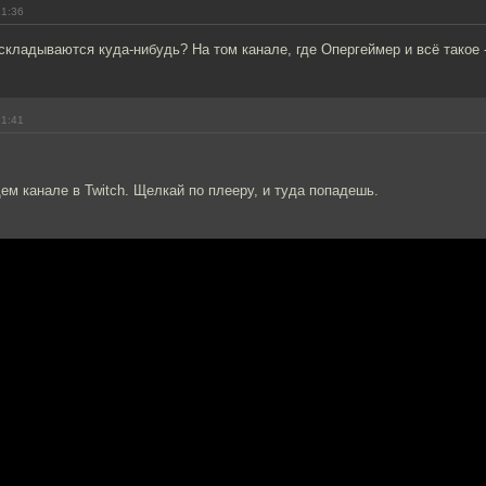
21:36
складываются куда-нибудь? На том канале, где Опергеймер и всё такое -
21:41
м канале в Twitch. Щелкай по плееру, и туда попадешь.