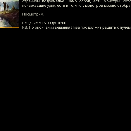
странном подземелье. Само собой, есть монстры кот
понаехавшие урки, есть и то, что у монстров можно отобра
Посмотрим.
Вещание с 16:00 до 18:00
P.S. По окончании вещания Лиза продолжит рашить с пулеме