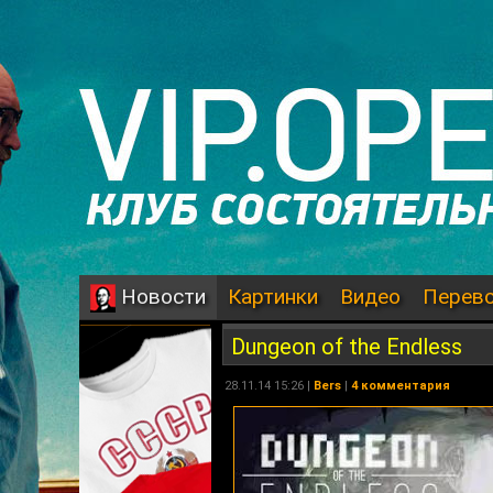
Картинки
Видео
Перев
Новости
Dungeon of the Endless
28.11.14 15:26 |
Bers
|
4 комментария