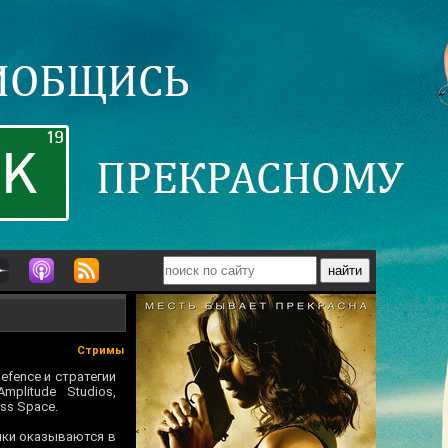
Стримы
defence и стратегии
plitude Studios,
ss Space.
ики оказываются в