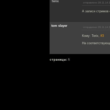
Terix
отправлено 28.11.14 
А записи стримов 
tom slayer
отправлено 28.11.14 
Кому: Terix,
#3
На соответствующе
cтраницы: 1