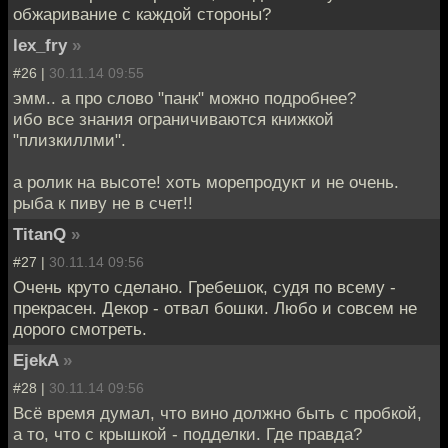
обжаривание с каждой стороны?
lex_fry
»
#26 |
30.11.14 09:55
эмм.. а про слово "панк" можно подробнее?
ибо все знания ограничиваются книжкой
"плизкиллми".
а ролик на высоте! хоть морепродукт и не очень.
рыба к пиву не в счет!!
TitanQ
»
#27 |
30.11.14 09:56
Очень круто сделано. Гребешок, судя по всему -
прекрасен. Декор - отвал бошки. Любо и совсем не
дорого смотреть.
EjekA
»
#28 |
30.11.14 09:56
Всё время думал, что вино должно быть с пробкой,
а то, что с крышкой - подделки. Где правда?