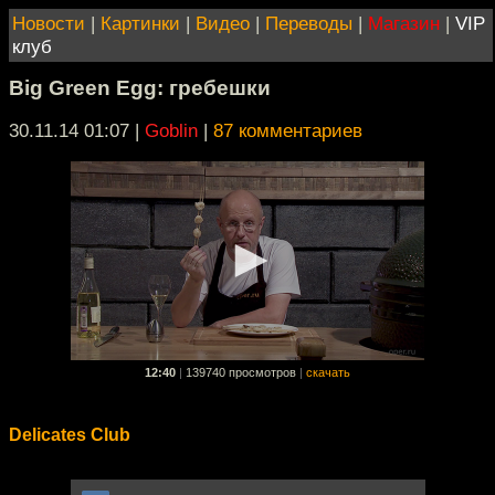
Новости
|
Картинки
|
Видео
|
Переводы
|
Магазин
|
VIP
клуб
Big Green Egg: гребешки
30.11.14 01:07
|
Goblin
|
87 комментариев
12:40
|
139740 просмотров
|
скачать
Delicates Club