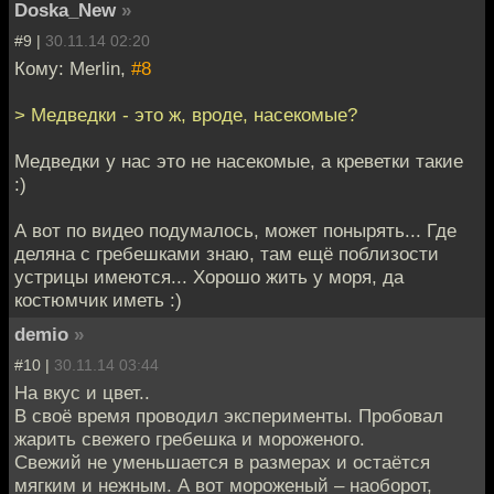
Doska_New
»
#9 |
30.11.14 02:20
Кому: Merlin,
#8
> Медведки - это ж, вроде, насекомые?
Медведки у нас это не насекомые, а креветки такие
:)
А вот по видео подумалось, может понырять... Где
деляна с гребешками знаю, там ещё поблизости
устрицы имеются... Хорошо жить у моря, да
костюмчик иметь :)
demio
»
#10 |
30.11.14 03:44
На вкус и цвет..
В своё время проводил эксперименты. Пробовал
жарить свежего гребешка и мороженого.
Свежий не уменьшается в размерах и остаётся
мягким и нежным. А вот мороженый – наоборот,