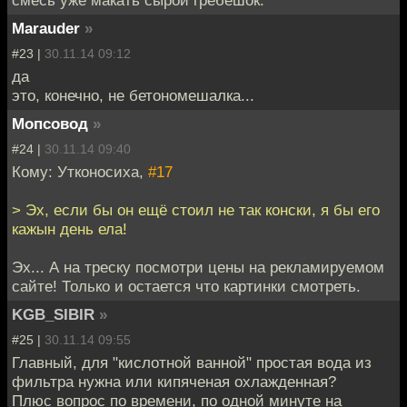
Marauder
»
#23 |
30.11.14 09:12
да
это, конечно, не бетономешалка...
Мопсовод
»
#24 |
30.11.14 09:40
Кому: Утконосиха,
#17
> Эх, если бы он ещё стоил не так конски, я бы его
кажын день ела!
Эх... А на треску посмотри цены на рекламируемом
сайте! Только и остается что картинки смотреть.
KGB_SIBIR
»
#25 |
30.11.14 09:55
Главный, для "кислотной ванной" простая вода из
фильтра нужна или кипяченая охлажденная?
Плюс вопрос по времени, по одной минуте на