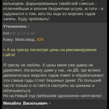
кальмаров, фаршированных гавайской смесью -
отличнейшая и вполне бюджетная штука, кстати - и
задумался о том, кого бы еще из морских гадов
запечь. Буду пробовать!
Утконосиха
»
#34 |
30.11.14 11:40
Кому: Мопсовод,
#24
> А на треску посмотри цены на рекламируемом
сайте!
Я треску не люблю. А цены меня уже давно не
удивляют, поскольку даже у нас, на ДВ, где всяких
деликатесных морских гадов ловят и обрабатывают,
эти самые гады стоят бешеных денег. По большей
части только и остаётся смотреть на ценники и
облизываться.
Но на Новый год гребешков однозначно наготовлю!
Михайло_Васильевич
»