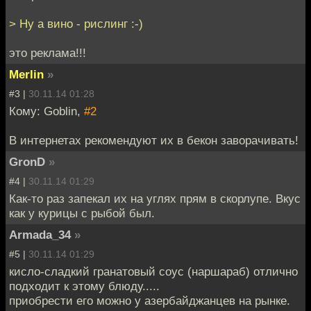
> Ну а вино - рислинг :-)
это реклама!!!
Merlin
»
#3 |
30.11.14 01:28
Кому: Goblin,
#2
В интернетах рекомендуют их в бекон заворачивать!
GronD
»
#4 |
30.11.14 01:29
Как-то раз запекал их на углях прям в скорлупе. Вкус
как у курицы с рыбой был.
Armada_34
»
#5 |
30.11.14 01:29
кисло-сладкий гранатовый соус (наршараб) отлично
подходит к этому блюду.....
приобрести его можно у азербайджанцев на рынке.