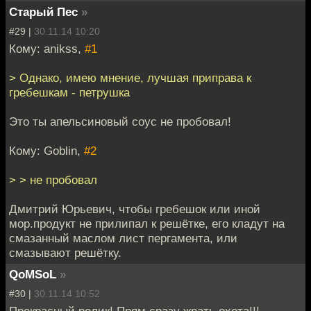
Старый Пес
»
#29 |
30.11.14 10:20
Кому: anikss,
#1
> Однако, имею мнение, лучшая приправа к
гребешкам - петрушка
Это ты апельсиновый соус не пробовал!
Кому: Goblin,
#2
> > не пробовал
Дмитрий Юрьевич, чтобы гребешок или иной
мор.продукт не прилипал к решётке, его кладут на
смазанный маслом лист пергамента, или
смазывают решётку.
QoMSoL
»
#30 |
30.11.14 10:52