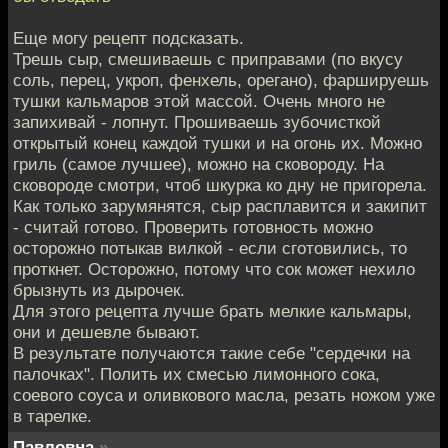
Еще могу рецепт подсказать.
Трешь сыр, смешиваешь с приправами (по вкусу
соль, перец, укроп, фенхель, орегано), фаршируешь
тушки кальмаров этой массой. Очень много не
запихивай - лопнут. Прошиваешь зубочисткой
открытый конец каждой тушки и на огонь их. Можно
гриль (самое лучшее), можно на сковороду. На
сковороде смотри, чтоб шкурка ко дну не пригорела.
Как только зарумянятся, сыр расплавится и закипит
- считай готово. Проверить готовность можно
осторожно потыкав вилкой - если сготовились, то
проткнет. Осторожно, потому что сок может нехило
брызнуть из дырочек.
Для этого рецепта лучше брать мелкие кальмары,
они и дешевле бывают.
В результате получаются такие себе "сердечки на
палочках". Полить их смесью лимонного сока,
соевого соуса и оливкового масла, резать ножом уже
в тарелке.
Павловна
»