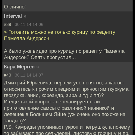
Отлично!
Interval
»
#39 |
30.11.14 14:06
> Готовить можно не только курицу по рецепту
Памелла Андерсон
А было уже видео про курицу по рецепту Памелла
Андерсон? Опять пропустил...
Кара Мерген
»
#40 |
30.11.14 14:07
Дмитрий Юрьевич,с перцем усё понятно, а как вы
относитесь к прочим специям и пряностям (куркума,
гвоздика, анис, кореандр, зира и тд и тп)?
И еще такой вопрос - не планируется ли
приготовление самсы с различной начинкой и
лепешек в Большем Яйце (уж очень оно похоже на
тандыр)?
P.S. Камрады упоминают укроп и петрушку, а почему
то забывают про сельдерей, листовую горчицу и пр.