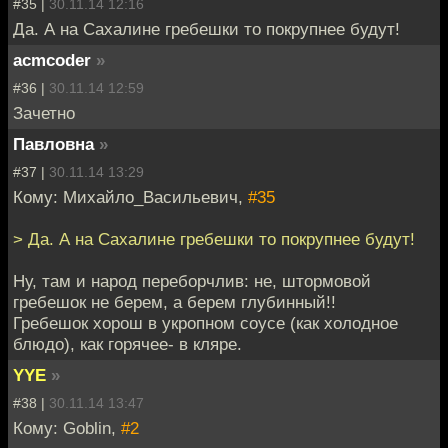
#35 |
30.11.14 12:16
Да. А на Сахалине гребешки то покрупнее будут!
acmcoder
»
#36 |
30.11.14 12:59
Зачетно
Павловна
»
#37 |
30.11.14 13:29
Кому: Михайло_Васильевич,
#35
> Да. А на Сахалине гребешки то покрупнее будут!
Ну, там и народ переборчлив: не, штормовой
гребешок не берем, а берем глубинный!!
Гребешок хорош в укропном соусе (как холодное
блюдо), как горячее- в кляре.
YYE
»
#38 |
30.11.14 13:47
Кому: Goblin,
#2