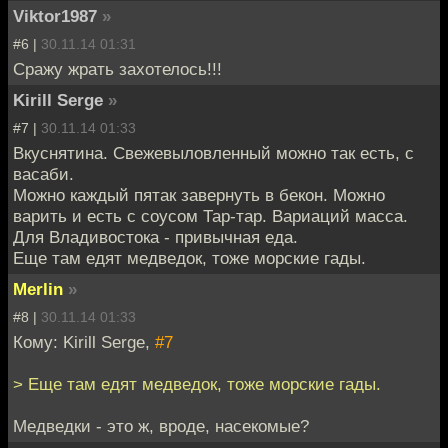
Viktor1987
»
#6 |
30.11.14 01:31
Сражу жрать захотелось!!!
Kirill Serge
»
#7 |
30.11.14 01:33
Вкуснятина. Свежевыловленный можно так есть, с
васаби.
Можно каждый пятак завернуть в бекон. Можно
варить и есть с соусом Тар-тар. Вариаций масса.
Для Владивостока - привычная еда.
Еще там едят медведок, тоже морские гады.
Merlin
»
#8 |
30.11.14 01:33
Кому: Kirill Serge,
#7
> Еще там едят медведок, тоже морские гады.
Медведки - это ж, вроде, насекомые?