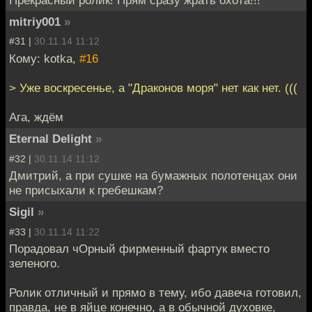
Прекрасный ролик! Прям сразу жрать охота!!!
mitriy001
»
#31 |
30.11.14 11:12
Кому: kotka,
#16
> Уже воскресенье, а "Драконов моря" нет как нет. (((
Ага, ждём
Eternal Delight
»
#32 |
30.11.14 11:12
Дмитрий, а при сушке на бумажных полотенцах они
не присыхали к гребешкам?
Sigil
»
#33 |
30.11.14 11:22
Порадовал чОрный фирменный фартук вместо
зеленого.
Ролик отличный и прямо в тему, ибо давеча готовил,
правда, не в яйце конечно, а в обычной духовке,