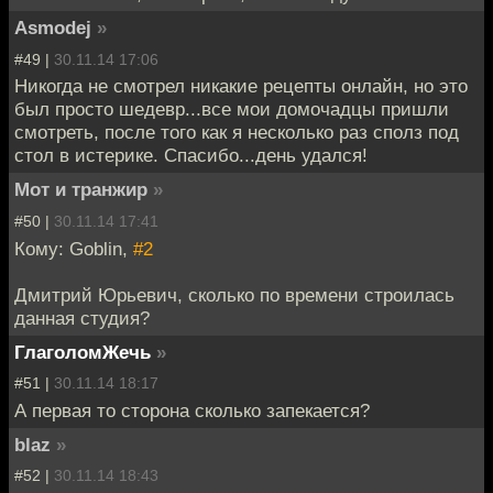
Asmodej
»
#49 |
30.11.14 17:06
Никогда не смотрел никакие рецепты онлайн, но это
был просто шедевр...все мои домочадцы пришли
смотреть, после того как я несколько раз сполз под
стол в истерике. Спасибо...день удался!
Мот и транжир
»
#50 |
30.11.14 17:41
Кому: Goblin,
#2
Дмитрий Юрьевич, сколько по времени строилась
данная студия?
ГлаголомЖечь
»
#51 |
30.11.14 18:17
А первая то сторона сколько запекается?
blaz
»
#52 |
30.11.14 18:43