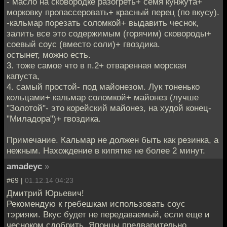
- масло на сковородке разогреть+ семя кунжута+
морковку пропассеровать+ красный перец (по вкусу).
-кальмар порезать соломкой+ выдавить чеснок,
залить все это содержимым (горячим) сковороды+
соевый соус (вместо соли)+ гвоздика.
остынет, можно есть.
3. тоже самое что в п.2+ отваренная морская
капуста,
4. самый простой- под майонезом. Лук тоненько
кольцами+ кальмар соломкой+ майонез (лучше
"Золотой"- это корейский майонез, на худой конец-
"Миладора")+ гвоздика.
Примечание. Кальмар не должен быть как резинка, а
нежным. Нахождение в кипятке не более 2 минут.
amadeyc
»
#69 |
01.12.14 04:23
Дмитрий Юрьевич!
Рекомендую к гребешкам использовать соус
тэрияки. Вкус будет не передаваемый, если еще и
чесноком сдобрить. Японцы предварительно