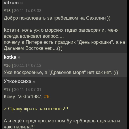
vitrum
»
#15 |
30.11.14 06:33
Добро пожаловать за гребешком на Сахалин ))
Кстати, коль уж о морских гадах заговорили, меня
всегда волновал вопрос....
почему в Питере есть праздник "День корюшки", а на
Дальнем Востоке нет....(((
kotka
»
#16 |
30.11.14 07:12
Уже воскресенье, а "Драконов моря" нет как нет. (((
Утконосиха
»
#17 |
30.11.14 07:31
Кому: Viktor1987,
#6
> Сражу жрать захотелось!!!
А я ещё перед просмотром бутербродов сделала и
чаю налила!!!