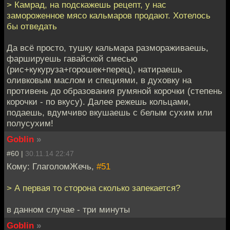
> Камрад, на подскажешь рецепт, у нас
замороженное мясо кальмаров продают. Хотелось
бы отведать
Да всё просто, тушку кальмара размораживаешь,
фаршируешь гавайской смесью
(рис+кукуруза+горошек+перец), натираешь
оливковым маслом и специями, в духовку на
противень до образования румяной корочки (степень
корочки - по вкусу). Далее режешь кольцами,
подаешь, вдумчиво вкушаешь с белым сухим или
полусухим!
Goblin
»
#60 |
30.11.14 22:47
Кому: ГлаголомЖечь,
#51
> А первая то сторона сколько запекается?
в данном случае - три минуты
Goblin
»