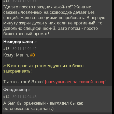
#12 |
30.11.14 04:38
"Да это просто праздник какой-то!" Жена их
свежевыловленных на сковородке делает без
специй. Надо со специями попробовать. В первую
минуту жарки духан у них если не противный, то
довольно специфический. Зато потом - просто
божественный аромат!
Неандерталец
»
#13 |
30.11.14 04:42
Кому: Merlin,
#3
> В интернетах рекомендуют их в бекон
заворачивать!
Ты это - того! Этого!
[насчупывает за спиной топор]
Феодосиец
»
#14 |
30.11.14 04:48
А был бы оранжевый - выглядел бы как
бетономешалка датчан :)