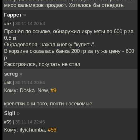
мясо кальмаров продают. Хотелось бы отведать
Гаррет
»
#57 |
30.11.14 20:53
Прошёл по ссылке, обнаружил икру кеты по 600 р за
0,5 кг
Обрадовался, нажал кнопку "купить".
В корзине оказалась банка 200 гр за ту же цену - 600
р
Расстроился, покупать не стал
sereg
»
#58 |
30.11.14 20:54
Кому: Doska_New,
#9
креветки они того, почти насекомые
Sigil
»
#59 |
30.11.14 22:46
Кому: ilyichumba,
#56