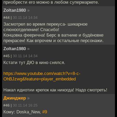
приобрести его можно в любом супермаркете.
Zoltan1980
»
#44 |
30.11.14 14:34
Засмотрел во время перекуса- шикарное
слюноотделение! Спасибо!
Концовка феерична! Берс в ватнике и будёновке
прекрасен! Как впрочем и остальные персонажи.
Zoltan1980
»
#45 |
30.11.14 14:34
Кстати тут ДЮ в кино снялся.
https://www.youtube.com/watch?v=8-c-
OhBJzwg&feature=player_embedded
Накал идиотии крепок как никогда! Надо смотреть!
Джинджер
»
#46 |
30.11.14 16:25
Кому: Doska_New,
#9