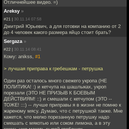
Отличнейшее видео. =)
Areksy
»
#21 |
30.11.14 07:58
Дмитрий Юрьевич, а для готовки на компанию от 2
до 4 человек какого размера яйцо стоит брать?
Sergaza
»
#22 |
30.11.14 08:41
Кому: anikss,
#1
> лучшая приправа к гребешкам - петрушка
Один раз осталось много свежего укропа (НЕ
ПОЛИТИКА! :) и кетчупа на шашлыках, укроп
порезали (ЭТО НЕ ПРИЗЫВ К БОЕВЫМ
ДЕЙСТВИЯМ! ::) и смешали с кетчупом (ЭТО --
ТОЖЕ! :::) -- лучше приправы я в жизни не помню к
жареному мясу. Думаю, что с петрушкой также. Мне
кажется, что мелко порезанную петрушку надо
смешать с мякотью или соком лимона, а в эту
смесь уже макать сырой гребешок.