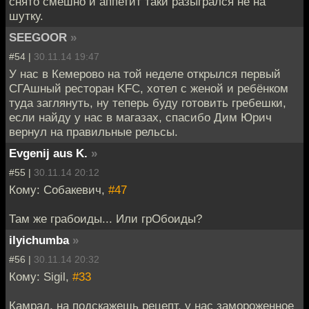
снято смешно и аппетит таки разыгрался не на
шутку.
SEEGOOR
»
#54 |
30.11.14 19:47
У нас в Кемерово на той неделе открылся первый
СГАшный ресторан KFC, хотел с женой и ребёнком
туда заглянуть, ну теперь буду готовить гребешки,
если найду у нас в магазах, спасибо Дим Юрич
вернул на правильные рельсы.
Evgenij aus K.
»
#55 |
30.11.14 20:12
Кому: Собакевич,
#47
Там же грабоиды... Или грОбоиды?
ilyichumba
»
#56 |
30.11.14 20:32
Кому: Sigil,
#33
Камрад, на подскажешь рецепт, у нас замороженное