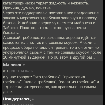
катастрофически теряет жидкость и нежность.
Причина, думаю, понятна.
Через это поддерживаю поступившее предложение
запекать мороженого гребешка завернув в полоску
бекона. И добавив сверху чуть смеси майонеза и
Табаско. Понятно, что для этого нужна некая
ёмкость.
А свежий гребешок, из раковины, хорошо идёт как
самостоятельно, так и с соевым соусом. А если в
процессе сбора попадался трепанг, то и он отлично
употреблялся сырым с тем же соевым соусом после
20 минутной выдержки. Но об этом в другой раз..
Ых-нивнг
»
#11 |
30.11.14 04:02
а у нас говорят: "это гребешок", "приготовил
гребешок", "куплю гребешка", "салат из гребешка" и
т.д. всегда интересовало, как правильно на самом
деле.
Неандерталец
»