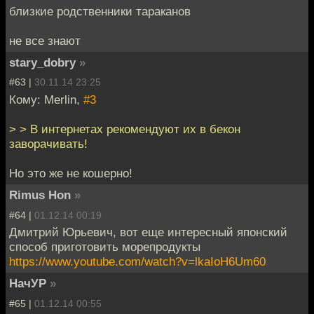
близкие родственники тараканов
не все знают
stary_dobry
»
#63 |
30.11.14 23:25
Кому: Merlin,
#3
> > В интернетах рекомендуют их в бекон
заворачивать!
Но это же не кошерно!
Rimus Hon
»
#64 |
01.12.14 00:19
Дмитрий Юрьевич, вот еще интересный японский
способ приготовить морепродукты
https://www.youtube.com/watch?v=lkaIoH6Um60
НачУР
»
#65 |
01.12.14 00:55