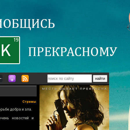
Стримы
рьбе добра и зла.
чень новостей и