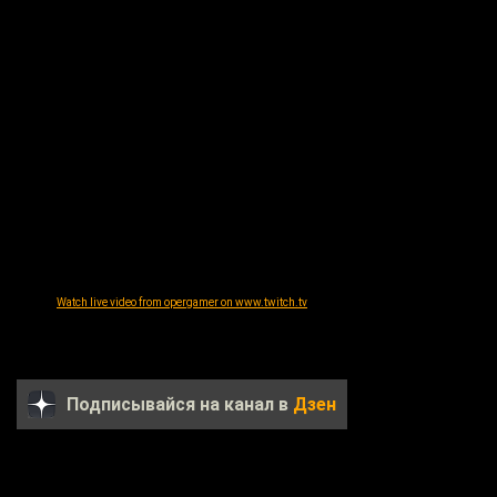
Watch live video from opergamer on www.twitch.tv
Подписывайся на канал в
Дзен