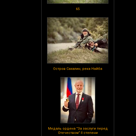
65
Остров Сахалин, река Найба
Медаль ордена "За заслуги перед
Отечеством" II степени