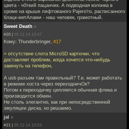
цвета - ч0ткий пацанчик. А подводная колонка в
хроме на крыше лифтованого Pajero'го, расписанного
блацк-метАлами - наш человек, грамотный.
Sweet Death
»
#20 |
05.12.14 13:47
Кому: Thunderbringer,
#17
> отсутствие слота MicroSD карточки, что
доставляет проблем, когда хочется что-нибудь
закинуть на телефон,
А usb разъем там правильный? Т.е. может работать
в режиме хоста через переходничОк?
Потом к переходичку цепляется обычная флека и
производится обмен.
Не столь элегантно, как при непосредственной
эмуляции диска, но решаемо.
jal
»
#21 |
05.12.14 13:53