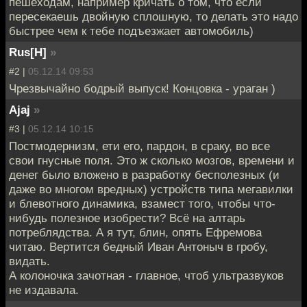
пешеходам, например кричать о том, что если
пересекаешь двойную сплошную, то делать это надо
быстрее чем к тебе подъезжает автомобиль)
Rus[H]
»
#2 |
05.12.14 09:53
Чрезвычайно бодрый выпуск! Концовка - ураган )
Ajaj
»
#3 |
05.12.14 10:15
Постмодернизм, ети его, пардон, в сраку, во все
свои гнусные поля. Это ж сколько мозгов, времени и
денег было вложено в разработку бесполезных (и
даже во многом вредных) устройств типа мегавилки
и блевотного динамика, взамест того, чтобы что-
нибудь полезное изобрести? Всё на алтарь
потреблядства. А я тут, блин, опять Ефремова
читаю. Вертится бедный Иван Антоныч в гробу,
видать.
А колоночка зачотная - главное, чтоб ультразвуков
не издавала.