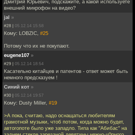
Дмитрий Юрьевич, подскажите, а какой используете
внешний микрофон на видео?
jal
»
#28 |
05.12.14 15:58
Кому: LOBZIC,
#25
Потому что их не покупают.
eugene107
»
#29 |
05.12.14 18:54
Касательно китайцев и патентов - ответ может быть
немного предсказуем !
Синий кот
»
#30 |
05.12.14 19:57
Кому: Dusty Miller,
#19
>А пока, считаю, надо оснащаться любителям
грамотной музыки, чтоб потом, когда можно будет,
автогопоте было уже западло. Типа как "Абибас" на
заднем стекле зарезаной девятины нежно-ч0рного