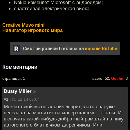
Nokia изменяет Microsoft с андроидом;
счастливая электрическая вилка.
Creative Muvo mini
Навигатор игрового мира
Смотри ролики Гоблина на
канале Rutube
Комментарии
cтраницы: 1
всего: 52,
Goblin
: 3
Dusty Miller
»
#1 |
05.12.14 07:04
Можно такой матюгальничек приделать снаруже
пепелаца на магнитик на манер шашечек, кстати. И
включать какой-нибудь добротный рамштайн в пику
автогопоте с блатнячком да репчиком. Или