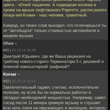
цвета - ч0ткий пацанчик. А подводная колонка в
хроме на крыше лифтованого Pajero'го, расписанного
блацк-метАлами - наш человек, грамотный.
Камрад, из твоих слов выходит, что отличаешься ты
от "автобыдла" только стоимостью автомобиля и
жанром музыки
Ohus
»
#31 |
05.12.14 20:48
Дмитрий Юрьевич, где же Ваша рецензия на
трейлер нового-старого Терминатора 5 с дешевой и
блеклой компьютерной графикой?
Korsar
»
#32 |
05.12.14 20:53
Заключительный гаджет, считаю, исключительно
полезен, ну если бы он нормально работал и
обладал необходимой мощностью. Например, завёл
сосед после 11 вечера громкую музыку и слушает
всю ночь плюя на окружающих и милицию, которую,