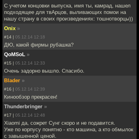
С учетом концовки выпуска, имя ты, камрад, нашел
подходящее для твАрцов, выливающих помои на
нашу страну в своих произведениях: тошнотворцы))
Onix
»
#14 |
05.12.14 12:18
ДЮ, какой фирмы рубашка?
QoMSoL
»
#15 |
05.12.14 12:33
Очень задорно вышло. Спасибо.
Blader
»
#16 |
05.12.14 12:39
Кинообзор прекрасен!
Thunderbringer
»
#17 |
05.12.14 12:48
Xiaomi да, сожрет Сунг скоро и не подавится.
Уже по корпусу понятно - кто машина, а кто обмылок
с завышенной ценой.