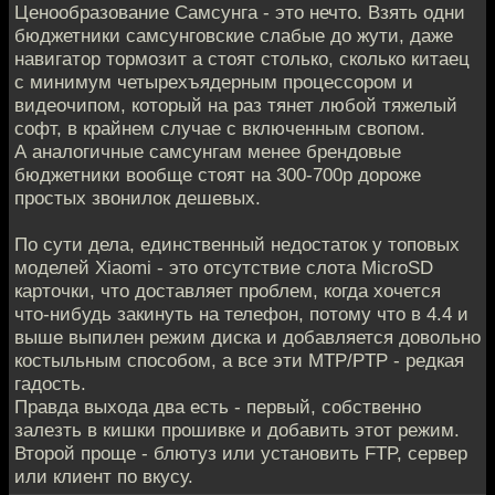
Ценообразование Самсунга - это нечто. Взять одни
бюджетники самсунговские слабые до жути, даже
навигатор тормозит а стоят столько, сколько китаец
с минимум четырехъядерным процессором и
видеочипом, который на раз тянет любой тяжелый
софт, в крайнем случае с включенным свопом.
А аналогичные самсунгам менее брендовые
бюджетники вообще стоят на 300-700р дороже
простых звонилок дешевых.
По сути дела, единственный недостаток у топовых
моделей Xiaomi - это отсутствие слота MicroSD
карточки, что доставляет проблем, когда хочется
что-нибудь закинуть на телефон, потому что в 4.4 и
выше выпилен режим диска и добавляется довольно
костыльным способом, а все эти MTP/PTP - редкая
гадость.
Правда выхода два есть - первый, собственно
залезть в кишки прошивке и добавить этот режим.
Второй проще - блютуз или установить FTP, сервер
или клиент по вкусу.