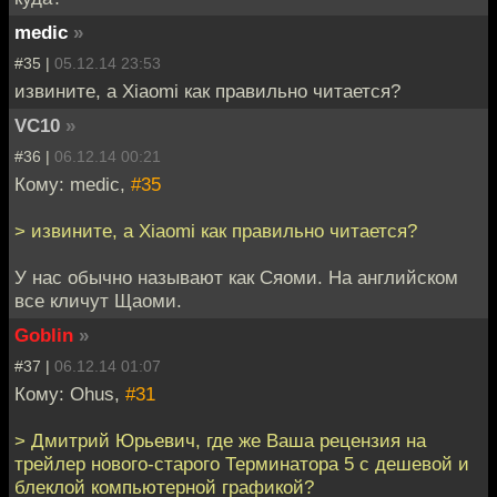
medic
»
#35 |
05.12.14 23:53
извините, а Xiaomi как правильно читается?
VC10
»
#36 |
06.12.14 00:21
Кому: medic,
#35
> извините, а Xiaomi как правильно читается?
У нас обычно называют как Сяоми. На английском
все кличут Щаоми.
Goblin
»
#37 |
06.12.14 01:07
Кому: Ohus,
#31
> Дмитрий Юрьевич, где же Ваша рецензия на
трейлер нового-старого Терминатора 5 с дешевой и
блеклой компьютерной графикой?