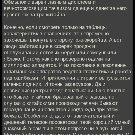
Обмылок с вырвиглазным дисплеем и
вечнотормозящим тачвизом да еще и денег за него
просят как за три китайца.
Конечно, если смотреть только на таблицы
характеристик в сравнениях, то непременно
захочешь плюнуть в сторону южнокорейца. А вот
люди работающие в сферах продаж и
обслуживании сотовых берут или самсунг или
яблоко. Потому как оно проверено годами на
миллионах аппаратов. И из поколения в поколение
флагманских аппаратов ведется статистика и работа
над ошибками. И приложения с играми выпускаются
именно под них. И тонны аксесуаров. Да и
сервисные центры везде понатыканы. Оно понятно
что бывает и айфон бракованный с завода, но
случаи с китайскими производителями бывают
гораздо чаще и непонятно иногда куда при этом
бежать. Особенно когда этот замечательный и
дешевый телефон посоветовал твой хороший умный
знакомый а сам ты в этом вопросе ни в зуб ногой.
Мне мой обмылок нравится. И предыдущий то же. И