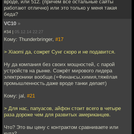
вроде, или 512. (причем все остальные сайты
работают отлично) или это только у меня такая
беда?
VC10
»
#34 |
05.12.14 22:27
Кому: Thunderbringer,
#17
> Xiaomi да, сожрет Сунг скоро и не подавится.
Ну да компания без своих мощностей, с парой
устройств на рынке. Сожрёт мирового лидера
электроники вообще.(+Финансы,химия,тяжёлая
промышленность.даже вроде танки делает)
Кому: jal,
#21
> Для нас, папуасов, айфон стоит всего в четыре
раза дороже чем для развитых американцев.
Что? Это вы цену с контрактом сравниваете или
куда?