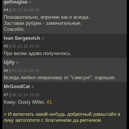
gellouglas
»
#4 |
05.12.14 10:19
Познавательно, впрочем как и всегда.
Заставки рубрик - замечательные.
Спасибо.
Ivan Sergeevich
»
#5 |
05.12.14 10:19
Про вилки адово получилось.
Ujify
»
#6 |
05.12.14 10:19
Всегда любил оперативку от "самсунг", хорошая.
MrGoodCat
»
#7 |
05.12.14 10:19
Кому: Dusty Miller,
#1
> И включать какой-нибудь добротный рамштайн в
пику автогопоте с блатнячком да репчиком