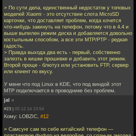
> По сути дела, единственный недостаток у топовых
моделей Xiaomi - это отсутствие слота MicroSD
карточки, что доставляет проблем, когда хочется
что-нибудь закинуть на телефон, потому что в 4.4 и
выше выпилен режим диска и добавляется довольно
костыльным способом, а все эти MTP/PTP - редкая
гадость.
> Правда выхода два есть - первый, собственно
залезть в кишки прошивке и добавить этот режим.
Второй проще - блютуз или установить FTP, сервер
или клиент по вкусу.
У меня что под Linux в KDE, что под виндой этот
MTP подключается в проводнике без проблем.
jal
»
#23 |
05.12.14 13:54
Кому: LOBZIC,
#12
> Самсунг сам по себе китайский телефон —
пластиковое фуфло на ведройде, со сраным амолед