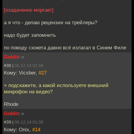
[озадаченно моргает]
а я что - делаю рецензии на трейлеры?
надо будет запомнить
по поводу сюжета давно всё излагал в Синем Филе
Goblin
»
#38 |
06.12.14 01:08
Кому: Vicsber,
#27
> подскажите, а какой используете внешний
микрофон на видео?
Rhode
Goblin
»
#39 |
06.12.14 01:08
Кому: Onix,
#14