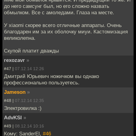
до него самсунг был, но его сложно назвать
обмылком. Все с амоледами. Глаза на месте.
У xiaomi скорее всего отличные аппараты. Очень
благодарен им за их оболочку миуи. Кастомизация
великолепна.
Скупой платит дважды
rexozavr
»
#47 |
07.12.14 12:26
Дмитрий Юрьевич ножичком вы однако
профессионально пользуетесь.
Jameson
»
#48 |
07.12.14 12:35
Электровилка :)
AdvKSI
»
#49 |
08.12.14 10:16
Кому: SanderEl,
#46