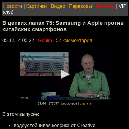
Новости
|
Картинки
|
Видео
|
Переводы
|
Магазин
|
VIP
клуб
В цепких лапах 75: Samsung и Apple против
китайских смартфонов
05.12.14 05:22
|
Goblin
|
52 комментария
09:04
|
177397 просмотров
|
скачать
В этом выпуске:
водоустойчивая колонка от Creative;