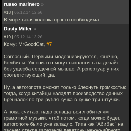
russo marinero
»
#18 |
05.12.14 12:56
В море такая колонка просто необходима.
Dusty Miller
»
#19 |
05.12.14 13:26
Кому: MrGoodCat,
#7
Согласный. Первыми модернизируются, конечно,
бомбилы. Уж они-то смогут наколотить на девайс
без ущерба сердечной мышце. А репертуар у них
соответствующий, да.
Ну, а автогопота сможет только блеснуть громкостью
тогда, когда китайцы наладят производство данных
бренчалок по три-рубля-кучка-в-кучке-три-штучки.
А пока, считаю, надо оснащаться любителям
грамотной музыки, чтоб потом, когда можно будет,
автогопоте было уже западло. Типа как "Абибас" на
заднем стекле зарезаной девятины нежно-ч0рного