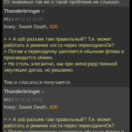
От знакомых так же о такой проблеме не слышал.
Thunderbringer
»
#51 |
08.12.14 13:23
Кому: Sweet Death,
#20
> > А usb разъем там правильный? Т.е. может
работать в режиме хоста через переходничОк?
> Потом к переходичку цепляется обычная флека и
производится обмен.
> Не столь элегантно, как при непосредственной
эмуляции диска, но решаемо.
Тем и спасаться получается.
Thunderbringer
»
#52 |
08.12.14 13:56
Кому: Sweet Death,
#20
> > А usb разъем там правильный? Т.е. может
работать в режиме хоста через переходничОк?
> Потом к переходичку цепляется обычная флека и