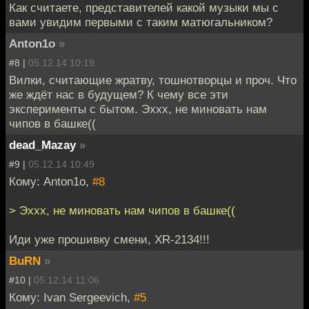
Как считаете, представителей какой музыки мы с
вами увидим первыми с таким матюгальником?
Anton1o
»
#8 |
05.12.14 10:19
Вилки, считающие жратву, тошнотворцы и проч. Что
же ждёт нас в будущем? К чему все эти
эксперименты с бытом. Эххх, не миновать нам
чипов в башке((
dead_Mazay
»
#9 |
05.12.14 10:49
Кому: Anton1o,
#8
> Эххх, не миновать нам чипов в башке((
Иди уже прошивку смени, XR-2134!!!
BuRN
»
#10 |
05.12.14 11:06
Кому: Ivan Sergeevich,
#5