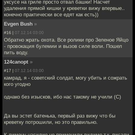
уксусе на гриле просто отвал башки! Насчет
удаления прямой кишки у креветки вижу впервые..
конечно практически все едят как есть))
Evgen Bush
»
#16 |
07.12.14 03:00
Обратно жрать охота. Все ролики про Зеленое Яйцо
- провокация булемии и вызов силе воли. Пошел
пить воду.
124canopt
»
#17 |
07.12.14 03:00
камрад, я - советский солдат, могу убить и сожрать
кого угодно
однако без изысков, ибо нас такому не учили (С)
Да вы эстет батенька, первый раз вижу что бы
креветку потрошили, но это правильно.
К лимону насилие не применили видимо т.к. писали