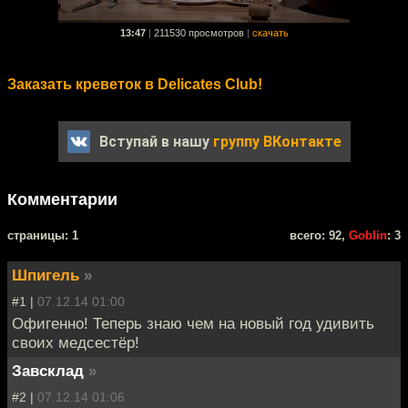
13:47
|
211530 просмотров
|
скачать
Заказать креветок в Delicates Club!
Вступай в нашу
группу ВКонтакте
Комментарии
cтраницы: 1
всего: 92,
Goblin
: 3
Шпигель
»
#1 |
07.12.14 01:00
Офигенно! Теперь знаю чем на новый год удивить
своих медсестёр!
Завсклад
»
#2 |
07.12.14 01:06