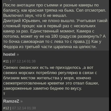
После анотации про съемки и разные камеры по
балансу, как красная тряпка на быка. Сел отсмотрел.
Выключил звук, что б не мешал.
Дмитрий Юрьевич, не плохо вышло. Учитывая такой
сложный процес как в первый раз с нескольких
камер за раз. Единственный момент, Камера с
потолка, может ну ее на 180 градусов развернуть? А
то бочка самоварная то с лева то с права.))) Как у
Федора из третьей части царапина на целюсти.
hostel
»
#11 |
07.12.14 01:38
Свежих океанских есть не приходилось ,а вот
свежих морских потребляю регулярно в связи с
близким местом жительства у моря, конечно
свежеприготовленные креветки это отвал башки,
замороженные заметно беднее по вкусу.
т
RamzeZ
»
#12 |
07.12.14 01:38