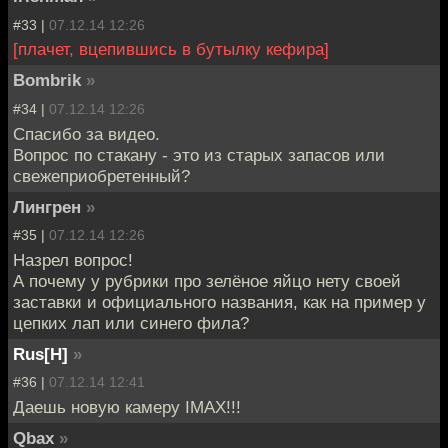
#33 |
07.12.14 12:26
[плачет, вцепившись в бутылку кефира]
Bombrik
»
#34 |
07.12.14 12:26
Спасибо за видео.
Вопрос по стакану - это из старых запасов или
свежеприобретенный?
Лингрен
»
#35 |
07.12.14 12:26
Назрел вопрос!
А почему у рубрики про зелёное яйцо нету своей
заставки и официального названия, как на пример у
цепких лап или синего фила?
Rus[H]
»
#36 |
07.12.14 12:41
Даешь новую камеру IMAX!!!
Qbax
»