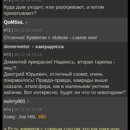
Куда дым уходит, или разогревают, а потом
прикатывают?
QoMSoL
»
#72 |
08.12.14 09:59
Отлично! Креветки с пЫвом - самое оно!
donerweter
»
камрадесса
#73 |
08.12.14 10:16
Дементий прекрасен! Надеюсь, вторая тарелка -
ему?!
Дмитрий Юрьевич, отличный сюжет, очень
понравилось! Правда-правда, камрады выше
сказали, атмосфера, как в маленьком уютном
кабачке. Вот интересно, будет ли что-то новогоднее?
mitriy001
»
#74 |
08.12.14 10:16
Кому: Joe Hitt,
#60
> Есть креветок с соевым соусом это как паюсную