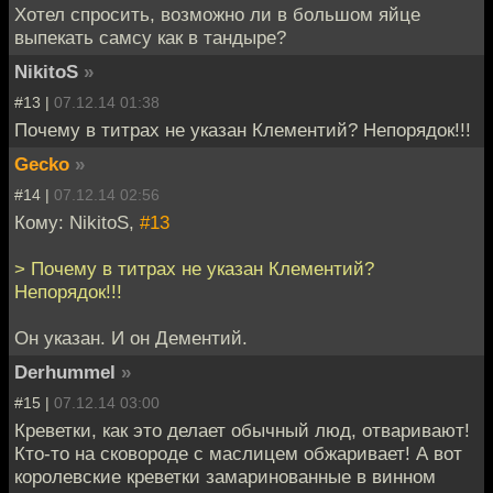
Хотел спросить, возможно ли в большом яйце
выпекать самсу как в тандыре?
NikitoS
»
#13 |
07.12.14 01:38
Почему в титрах не указан Клементий? Непорядок!!!
Gecko
»
#14 |
07.12.14 02:56
Кому: NikitoS,
#13
> Почему в титрах не указан Клементий?
Непорядок!!!
Он указан. И он Дементий.
Derhummel
»
#15 |
07.12.14 03:00
Креветки, как это делает обычный люд, отваривают!
Кто-то на сковороде с маслицем обжаривает! А вот
королевские креветки замаринованные в винном