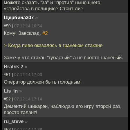
можете сказать "за" и "против" нынешнего
устройства в полицию? Стоит ли?
Щербина307
»
#50 |
07.12.14 16:54
Кому: Завсклад,
#2
> Когда пиво оказалось в гранёном стакане
Замечу что стакан "губастый" а не просто гранёный.
Bratsk-2
»
#51 |
07.12.14 17:03
Оператор должен быть голодным.
Lis_in
»
#52 |
07.12.14 17:14
Дементий шикарен, наблюдаю его игру второй раз,
просто талант!
ru_steve
»
#53 |
07.12.14 17:38