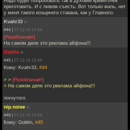
Надо будет попробовать так в духовке креветочек
приготовить. И с пивом съесть. Вот только жаль, нет
у меня такого козырного стакана, как у Главного.
Kvahr33
»
#44 |
07.12.14 13:44
[Разоблачает]
На самом деле это реклама айфона!!!
Goblin
»
#45 |
07.12.14 13:44
Кому: Kvahr33,
#44
> >
[Разоблачает]
> На самом деле это реклама айфона!!!
погнутого
nip.noise
»
#46 |
07.12.14 14:04
Кому: Goblin,
#45