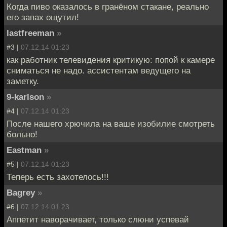
Когда пиво оказалось в гранёном стакане, реально
его запах ощутил!
lastfreeman
»
#3 |
07.12.14 01:23
как работник телевидения критикую: попой к камере
сниматься не надо. ассистентам ведущего на
заметку.
9-karlson
»
#4 |
07.12.14 01:23
После нашего хрючила на ваше изобилие смотреть
больно!
Eastman
»
#5 |
07.12.14 01:23
Теперь есть захотелось!!!
Bagrey
»
#6 |
07.12.14 01:23
Аппетит наворачивает, только слюни успевай