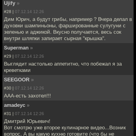
Ujify
»
#28 |
07.12.14 12:26
Дим Юрич, а будут грибы, например ? Вчера делал в
духовки шампиньоны, фаршированные сулугуни с
зеленью и аджикой. Вкусно получается, весь сок
внутри шляпки запирает сырная "крышка".
Superman
»
#29 |
07.12.14 12:26
Выглядит настолько аппетитно, что побежал я за
креветками
SEEGOOR
»
#30 |
07.12.14 12:26
ААА-есть захотел!!!
amadeyc
»
#31 |
07.12.14 12:26
Дмитрий Юрьевич!
Вот смотрю уже второе кулинарное видео...Возник
вопрос. А вы какую кухню готовите (что бы не