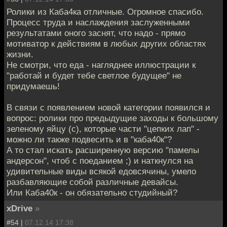
Ролики из Каба4ка отличные. Огромное спасибо.
Процесс труда и наслаждения заслуженными
результатами оного заснят, что надо - прямо
мотиватор к действиям в любых других областях
жизни.
Не смотри, что еда - нагляднее иллюстрации к
"работай и будет тебе светлое будущее" не
придумаешь!
В связи с появлением новой категории появился и
вопрос: ролики про предыдущие заходы к большому
зеленому яйцу (с), которые части "цепких лап" -
можно ли также подвесить и в "каба40к"?
А то стал искать расширенную версию "памелы
андерсон", чтоб с поеданием ;) и наткнулся на
удивительные виды всякой едовсячины, умело
разбавляющие собой различные девайсы.
Или Каба40к - он обязательно студийный?
xDrive
»
#54 |
07.12.14 17:38