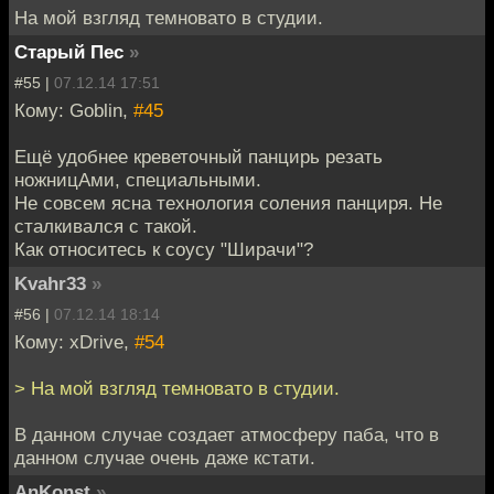
На мой взгляд темновато в студии.
Старый Пес
»
#55 |
07.12.14 17:51
Кому: Goblin,
#45
Ещё удобнее креветочный панцирь резать
ножницАми, специальными.
Не совсем ясна технология соления панциря. Не
сталкивался с такой.
Как относитесь к соусу "Ширачи"?
Kvahr33
»
#56 |
07.12.14 18:14
Кому: xDrive,
#54
> На мой взгляд темновато в студии.
В данном случае создает атмосферу паба, что в
данном случае очень даже кстати.
AnKonst
»