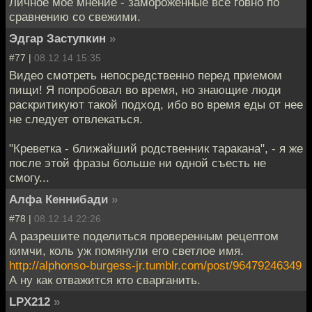
Личное моё мнение - замороженные все говно по
сравнению со свежими.
Эдгар Заступкин
»
#77 |
08.12.14 15:35
Видео смотреть непосредственно перед приемом
пищи! Я попробовал во время, но знающие люди
раскритикуют такой подход, ибо во время еды от нее
не следует отвлекаться.
"Креветка - ближайший родственник таракана", - я же
после этой фразы больше ни одной съесть не
смогу...
Алфа Кеннибади
»
#78 |
08.12.14 22:26
А разрешите поделиться проверенным рецептом
кимчи, коль уж помянули его светлое имя.
http://alphonso-burgess-jr.tumblr.com/post/96479246349
А ну как отважится кто сварганить.
LPX212
»