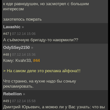
к еде равнодушен, но засмотрел с большим
интересом
захотелось пожрать
Lavashic
»
#47 |
07.12.14 15:06
А съёмочную бригаду-то накормили??
OdySSey2150
»
#48 |
07.12.14 15:36
Кому: Kvahr33,
#44
> На самом деле это реклама айфона!!!
Что странно, на кухне надо бы соньку
рекламировать.
Rebellion
»
#49 |
07.12.14 15:58
Дмитрий Юрьевич, а можно ли у Вас узнать: что вы