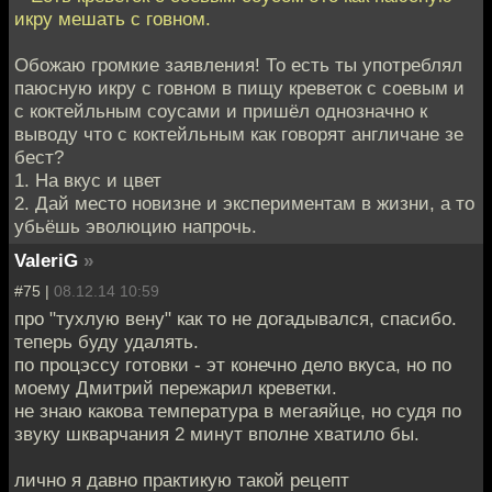
икру мешать с говном.
Обожаю громкие заявления! То есть ты употреблял
паюсную икру с говном в пищу креветок с соевым и
с коктейльным соусами и пришёл однозначно к
выводу что с коктейльным как говорят англичане зе
бест?
1. На вкус и цвет
2. Дай место новизне и экспериментам в жизни, а то
убьёшь эволюцию напрочь.
ValeriG
»
#75 |
08.12.14 10:59
про "тухлую вену" как то не догадывался, спасибо.
теперь буду удалять.
по процэссу готовки - эт конечно дело вкуса, но по
моему Дмитрий пережарил креветки.
не знаю какова температура в мегаяйце, но судя по
звуку шкварчания 2 минут вполне хватило бы.
лично я давно практикую такой рецепт