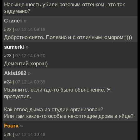
Насыщенность убили розовым оттенком, это так
задумано?
Стилет
»
#22 |
07.12.14 09:18
Добротно снято. Полезно и с отличным юмором=)))
sumerki
»
#23 |
07.12.14 09:20
Дементий хорош)
Akis1982
»
#24 |
07.12.14 09:39
Извините, если где-то было объяснение. Я
пропустил.
Как отвод дыма из студии организован?
Или там какие-то особые некоптящие дрова в яйце?
Fourx
»
#25 |
07.12.14 10:48