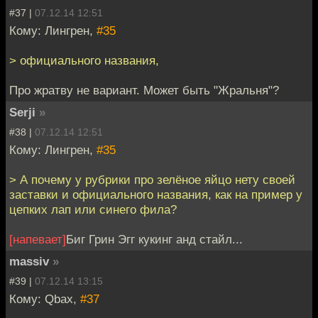
#37 |
07.12.14 12:51
Кому: Лингрен,
#35
> официального названия,
Про жратву не вариант. Может быть "Жральня"?
Serji
»
#38 |
07.12.14 12:51
Кому: Лингрен,
#35
> А почему у рубрики про зелёное яйцо нету своей
заставки и официального названия, как на пример у
цепких лап или синего фила?
[напевает]
Биг Грин Эгг кукинг анд стайл...
massiv
»
#39 |
07.12.14 13:15
Кому: Qbax,
#37