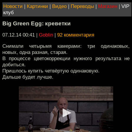
Новости
|
Картинки
|
Видео
|
Переводы
|
Магазин
|
VIP
клуб
Big Green Egg: креветки
07.12.14 00:41
|
Goblin
|
92 комментария
Снимали четырьмя камерами: три одинаковых,
новых, одна разная, старая.
В процессе цветокоррекции нужного результата не
добиться.
Пришлось купить четвёртую одинаковую.
Дальше будет лучше.