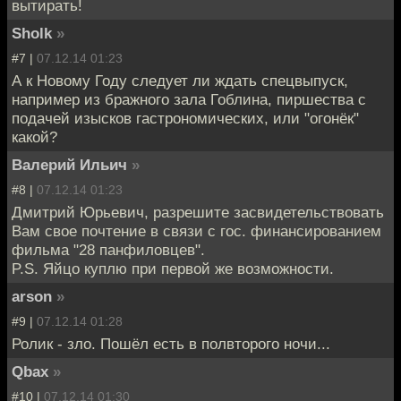
вытирать!
Sholk
»
#7 |
07.12.14 01:23
А к Новому Году следует ли ждать спецвыпуск,
например из бражного зала Гоблина, пиршества с
подачей изысков гастрономических, или "огонёк"
какой?
Валерий Ильич
»
#8 |
07.12.14 01:23
Дмитрий Юрьевич, разрешите засвидетельствовать
Вам свое почтение в связи с гос. финансированием
фильма "28 панфиловцев".
P.S. Яйцо куплю при первой же возможности.
arson
»
#9 |
07.12.14 01:28
Ролик - зло. Пошёл есть в полвторого ночи...
Qbax
»
#10 |
07.12.14 01:30