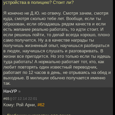
устройства в полицию? Стоит ли?
Я конечно не Д.Ю. но отвечу. Смотря зачем, смотря
куда, смотря сколько тебе лет. Вообще, если ты
образован, если обладаешь рядом качеств и если
есть желание реально работать, то идти стоит. И
если решишь пойти, то делай всегда хорошо, плохо
само получится. Ну а в качестве награды ты
получишь жизненный опыт, научишься разбираться
в людях, научишься слушать и разговаривать. В
жизни все пригодится. Но это только если ты идешь
туда работать! А нормально работает тот, кто, как
любит повторять один известный переводчик,
работает по 12 часов в день, не отрываясь на обед и
выходные. В милиции обычно получается именно
так.
НачУР
»
#65 |
07.12.14 22:01
Кому: Рой Арни,
#62