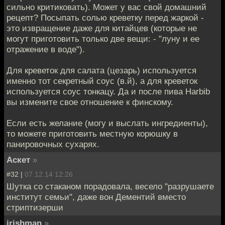
сильно критиковать). Может у вас свой домашний
рецепт? Посыпать солью креветку перед жаркой -
это извращение даже для китайцев (которые не
могут приготовить только две вещи: - "луну и ее
отражение в воде").
Для креветок для салата (цезарь) используется
именно тот секретный соус (в.й), а для креветок
используется соус тонкацу. Да и после пива Harbib
вы измените свое отношение к финскому.
Если есть желание (могу и выслать ингредиенты),
то можете приготовить местную корюшку в
панировочных сухарях.
Aскет
»
#32 |
07.12.14 12:26
Шутка со стаканом порадовала, весело "разрушаете
институт семьи", даже вон Дементий вместо
стриптизерши
irishman
»