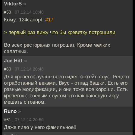
ViktorS
»
#59 |
07.12.14 18:48
Кому: 124canopt,
#17
> первый раз вижу что бы креветку потрошили
Во всех ресторанах потрошат. Кроме мелких
салатных.
Joe Hitt
»
#60 |
07.12.14 20:48
Для креветок лучше всего идет коктейл соус. Рецепт
отработанный веками. Вкус - отпад башки. Есть его
разные модификации, и они тоже все хороши. Есть
креветок с соевым соусом это как паюсную икру
мешать с говном.
Runo
»
#61 |
07.12.14 20:50
Даже пиво у него фамильное!!