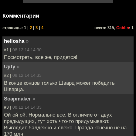
Комментарии
cтраницы: 1 |
2
|
3
|
4
всего: 315,
Goblin
: 1
hellosha
»
#1 |
08.12.14 14:30
Посмотреть, все же, придется!
Ujify
»
#2 |
08.12.14 14:33
В конце концов только Шварц может победить
Шварца.
Soapmaker
»
#3 |
08.12.14 14:33
Ой ой ой. Нормально все. В отличие от двух
предыдущих, тут хоть что-то придумывают.
Выглядит балдежно и свежо. Правда конечно не на
170 млн