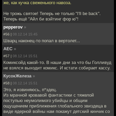
же, как кучка свеженького навоза.
Не трожь святое! Теперь не только "I'll be back".
Теперь ещё "Айл би вэйтинг фор ю"!
pepperov
»
#56 |
08.12.14 15:45
Шварц наконец-то попал в вертолет...
АЕС
»
#57 |
08.12.14 15:51
Комиксойд какой-то. В наши дни за что бы Голливуд
не взялся выходит комикс. И кстати собирает кассу.
КусокЖелеза
»
#58 |
08.12.14 15:51
Это, я извиняюсь, п*здец.
Из мрачной кровавой фантастики с тяжелой
поступью неумолимого убийцы и общим
ощущением приближения глобального звиздеца в
виде ядерной войны нам покажут детский кинчик со