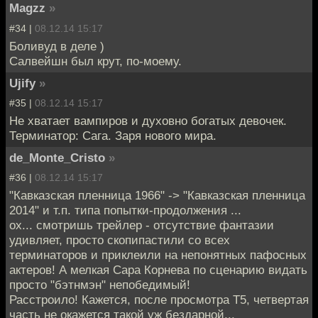
Magzz
»
#34 |
08.12.14 15:17
Боливуд в деле )
Салвейшн был крут, по-моему.
Ujify
»
#35 |
08.12.14 15:17
Не хватает вампиров и духовно богатых девочек.
Терминатор: Сага. Заря нового мира.
de_Monte_Cristo
»
#36 |
08.12.14 15:17
"Кавказская пленница 1966" -> "Кавказская пленница
2014" и т.п. типа попытки-продолжения ...
ох... смотришь трейлер - отсутствие фантазии
удивляет, просто скопипастили со всех
терминаторов и приклеили на непонятных пафосных
актеров! А мелкая Сара Корнева по сценарию видать
просто "бэтнмэн" непобедимый!
Расстроило! Кажется, после просмотра Т5, четвертая
часть не окажется такой уж бездарной...