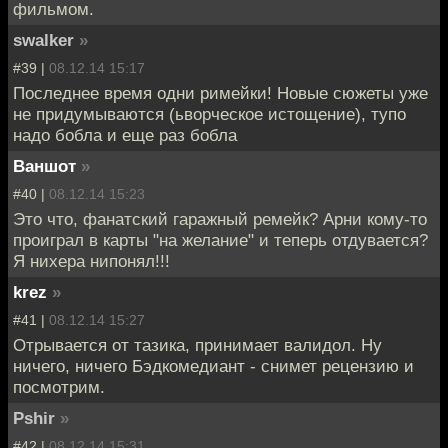
фильмом.
swalker
»
#39 |
08.12.14 15:17
Последнее время одни римейки! Новые сюжеты уже
не придумываются (ьворческое истощение), тупо
надо бобла и еще раз бобла
Ваншот
»
#40 |
08.12.14 15:23
Это что, фанатский гаражный ремейк? Арни кому-то
проиграл в карты "на желание" и теперь отдувается?
Я нихера нипонял!!!
krez
»
#41 |
08.12.14 15:27
Отрывается от тазика, принимает валидол. Ну
ничего, ничего Бэдкомедиант - снимет рецензию и
посмотрим.
Pshir
»
#42 |
08.12.14 15:31