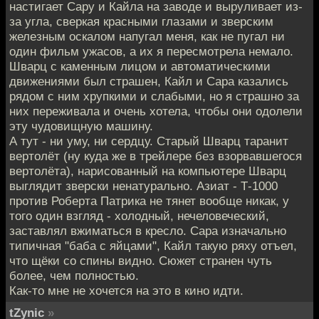
настигает Сару и Кайла на заводе и выруливает из-
за угла, сверкая красными глазами и зверским
железным оскалом напугал меня, как не пугал ни
один фильм ужасов, а их я пересмотрела немало.
Шварц с каменным лицом и автоматическими
движениями был страшен, Кайл и Сара казались
рядом с ним хрупкими и слабыми, но я страшно за
них переживала и очень хотела, чтобы они одолели
эту чудовищную машину.
А тут - ни уму, ни сердцу. Старый Шварц таранит
вертолёт (ну куда же в трейлере без взорвавшегося
вертолёта), нарисованный на компьютере Шварц
выглядит зверски ненатурально. Азиат - Т-1000
против Роберта Патрика не тянет вообще никак, у
того один взгляд - холодный, нечеловеческий,
заставлял вжиматься в кресло. Сара изначально
типичная "баба с яйцами", Кайл такую ряху отъел,
что щёки со спины видно. Сюжет странен чуть
более, чем полностью.
Как-то мне не хочется на это в кино идти.
tZynic
»