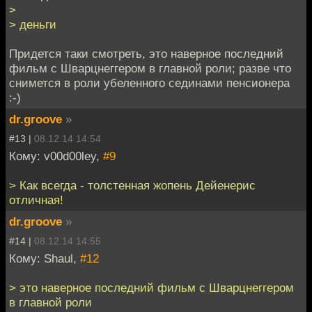
>
> деньги
Придется таки смотреть, это наверное последний
фильм с Шварцнеггером в главной роли; разве что
снимется в роли убеленного сединами пенсионера
:-)
dr.groove
»
#13 |
08.12.14 14:54
Кому: v00d00ley,
#9
> Как всегда - толстенная жопень Дейенерис
отличная!
dr.groove
»
#14 |
08.12.14 14:55
Кому: Shaul,
#12
> это наверное последний фильм с Шварцнеггером
в главной роли