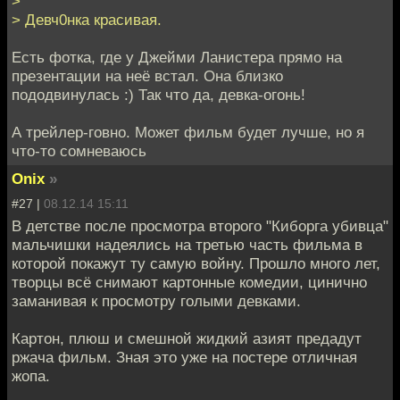
>
> Девч0нка красивая.
Есть фотка, где у Джейми Ланистера прямо на
презентации на неё встал. Она близко
пододвинулась :) Так что да, девка-огонь!
А трейлер-говно. Может фильм будет лучше, но я
что-то сомневаюсь
Onix
»
#27 |
08.12.14 15:11
В детстве после просмотра второго "Киборга убивца"
мальчишки надеялись на третью часть фильма в
которой покажут ту самую войну. Прошло много лет,
творцы всё снимают картонные комедии, цинично
заманивая к просмотру голыми девками.
Картон, плюш и смешной жидкий азият предадут
ржача фильм. Зная это уже на постере отличная
жопа.