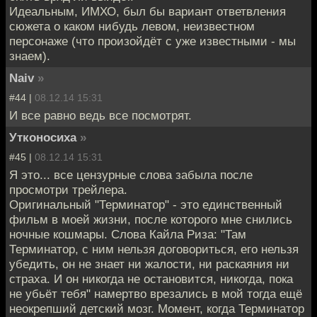
Идеальным, ИМХО, был бы вариант ответвления
сюжета о каком нибудь левом, неизвестном
персонаже (что произойдёт с уже известными - мы
знаем).
Naiv
»
#44 |
08.12.14 15:31
И все равно ведь все посмотрят.
Утконосиха
»
#45 |
08.12.14 15:31
Я это... все цензурные слова забыла после
просмотри трейлера.
Оригинальный "Терминатор" - это единственный
фильм в моей жизни, после которого мне снились
ночные кошмары. Слова Кайла Риза: "Там
Терминатор, с ним нельзя договориться, его нельзя
убедить, он не знает ни жалости, ни раскаяния ни
страха. И он никогда не остановится, никогда, пока
не убьёт тебя" намертво врезались в мой тогда ещё
неокрепший детский мозг. Момент, когда Терминатор