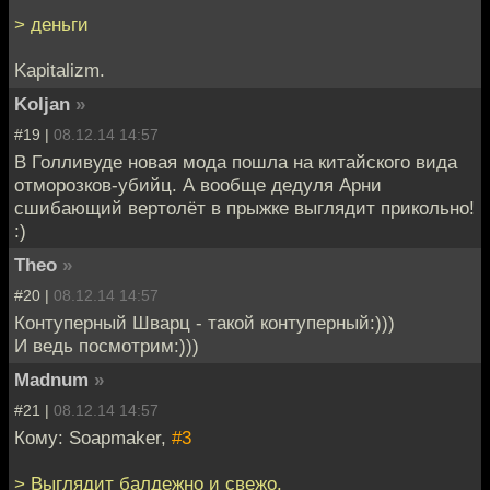
> деньги
Kapitalizm.
Koljan
»
#19 |
08.12.14 14:57
В Голливуде новая мода пошла на китайского вида
отморозков-убийц. А вообще дедуля Арни
сшибающий вертолёт в прыжке выглядит прикольно!
:)
Theo
»
#20 |
08.12.14 14:57
Контуперный Шварц - такой контуперный:)))
И ведь посмотрим:)))
Madnum
»
#21 |
08.12.14 14:57
Кому: Soapmaker,
#3
> Выглядит балдежно и свежо.