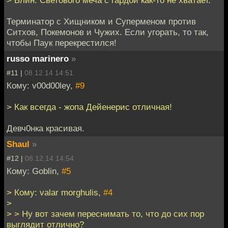
> Блин. Светового меча с гардой как-то не хватает.
Терминатор с Хищником и Суперменом против
Ситхов, Покемонов и Чужих. Если угорать, то так,
чтобы Паук перекрестился!
russo marinero
»
#11 |
08.12.14 14:51
Кому: v00d00ley,
#9
> Как всегда - жопа Дейенерис отличная!
Девч0нка красивая.
Shaul
»
#12 |
08.12.14 14:54
Кому: Goblin,
#5
> Кому: valar morghulis,
#4
>
> > Ну вот зачем переснимать то, что до сих пор
выглядит отлично?