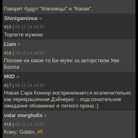
Говорят будут "близнецы" и "Конан".
Shinigaminus
»
#15 |
08.12.14 14:57
Терпите мужики
Liam
»
#16 |
08.12.14 14:57
Похоже на какое-то Би-муви за авторством Уве
Болла
M0D
»
#17 |
08.12.14 14:57
Новая Сара Коннор воспринимается исключительно
как перекрашенная Дэйнерис - подсознательное
ожидание обнаженки и легкого прона :)
valar morghulis
»
#18 |
08.12.14 14:57
Кому: Goblin,
#5