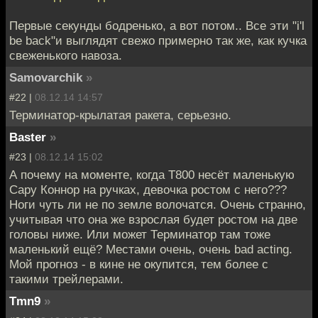
Первые секунды бодренько, а вот потом.. Все эти "i'l
be back"и выглядят свежо примерно так же, как кучка
свеженького навоза.
Samovarchik
»
#22 |
08.12.14 14:57
Терминатор-крылатая ракета, серьезно.
Baster
»
#23 |
08.12.14 15:02
А почему на моменте, когда Т800 несёт маленькую
Сару Коннор на ручках, девочка ростом с него???
Ноги чуть ли не по земле волочатся. Очень странно,
учитывая что она же взрослая будет ростом на две
головы ниже. Или может Терминатор там тоже
маленький ещё? Местами очень, очень bad acting.
Мой прогноз - в кине не окупится, тем более с
такими трейлерами.
Tmn9
»