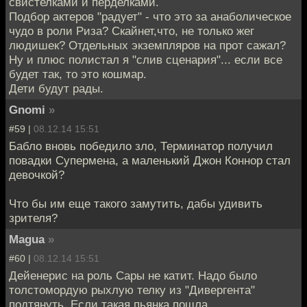
свистелками и перделками.
Подбор актеров "радует" - что это за анаболическое
чудо в роли Риза? Скайнет,что, не только жег
людишек? Отдельных экземпляров на прот сажал?
Ну и плюс полистал я "слив сценария"... если все
будет так, то это кошмар.
Дети будут рады.
Gnomi
»
#59 |
08.12.14 15:51
Бабло вновь победило зло, Терминатор получил
повадки Супермена, а маленький Джон Коннор стал
девочкой?
Что бы им еще такого замутить, дабы удивить
зрителя?
Magua
»
#60 |
08.12.14 15:51
Дейенерис на роль Сары не катит. Надо было
толстомордую рыхлую телку из "Дивергента"
подтянуть. Если такая пьянка пошла...