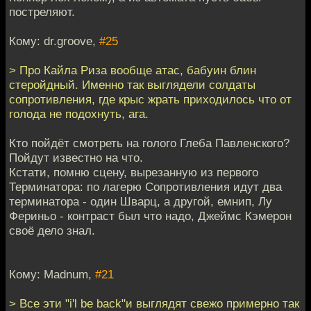
постреляют.
Кому: dr.groove,
#25
> Про Кайла Риза вообще атас, бабуин блин
стеройдный. Именно так выглядели солдаты
сопротивления, где крыс жрать приходилось что от
голода не подохнуть, ага.
Кто пойдёт смотреть на голого Глеба Павленского?
Пойдут известно на что.
Кстати, помню сцену, вырезанную из первого
Терминатора: по лагерю Сопротивления идут два
терминатора - один Шварц, а другой, емнип, Лу
Фериньо - контраст был что надо, Джеймс Кэмерон
своё дело знал.
Кому: Madnum,
#21
> Все эти "i'l be back"и выглядят свежо примерно так