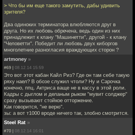
> Что бы им еще такого замутить, дабы удивить
зрителя?
Два одиноких терминатора влюбляются друг в
друга. Но их любовь обречена, ведь один из них
принадлежит к клану "Машинетти", другой - к клану
"Человетти". Победит ли любовь двух киборгов
многолетние разногласия враждующих сторон ?
artmoney
»
#69 |
08.12.14 15:59
Это вот этот кабан Кайл Риз? Где он там себе такую
ряху наел? В обозе служил чтоли? Ну и Сарочка
конечно, ппц. Актриса ваще не в кассу в этой роли.
Кадры с дыглом и деланым рыком "мувит солджер"
сразу вызывают стойкое отторжение.
Как говорится, "не верю".
зы: а вот т1000 вроде ничего так, злобно смотрится.
Steel Rat
»
#70 |
08.12.14 16:01