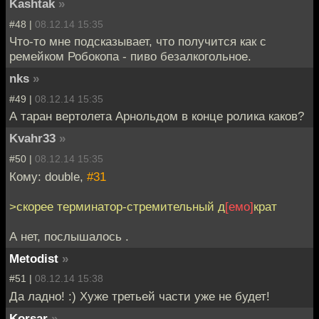
Kashtak
»
#48 |
08.12.14 15:35
Что-то мне подсказывает, что получится как с
ремейком Робокопа - пиво безалкогольное.
nks
»
#49 |
08.12.14 15:35
А таран вертолета Арнольдом в конце ролика каков?
Kvahr33
»
#50 |
08.12.14 15:35
Кому: double,
#31
>скорее терминатор-стремительный д
[емо]
крат
А нет, послышалось .
Metodist
»
#51 |
08.12.14 15:38
Да ладно! :) Хуже третьей части уже не будет!
Korsar
»