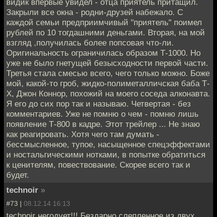
видик впервые увидел - отца приятель притащил.
Закрыли все окна - родни-друзей набежало. С
каждой семьи предприимчивый "приятель" поимел
рублей по 10 тогдашними деньгами. Вторая, на мой
взгляд ,получилась более попсовая что-ли.
Оригинальность ограничилась образом Т-1000. Но
уже не было гнетущей безысходности первой части.
Третья стала смесью всего, чего только можно. Боже
мой, какой-то гроб, жидко-полиметалличская баба Т-
Х, Джон Коннор, похожий на моего соседа алконавта.
Я его до сих пор так и называю. Четвертая - без
комментариев. Уже не помню о чем - помню лишь
появление Т-800 в кадре. Этот трейлер ... Не знаю
как реагировать. Хотя чего там думать -
бессмысленное, тупое, насыщенное спецэффектами
и ностальгическими нотками, в попытке обратиться
к ценителям, повествование. Скорее всего так и
будет.
technoir
»
#73 |
08.12.14 16:13
technoir негодует!!! Бездарно слепленное из двух