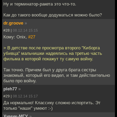
Ну и терминатор-ракета это что-то.
Как до такого вообще додуматься можно было?
dr.groove
»
#28 |
08.12.14 15:15
Кому: Onix,
#27
> В детстве после просмотра второго "Киборга
убивца" мальчишки надеялись на третью часть
фильма в которой покажут ту самую войну.
Так точно. Причем был у друга брата сестры
знакомый, который его видел, и там действительно
было про войну.
pleh77
»
#29 |
08.12.14 15:17
Да нормально! Классику сложно испортить. Эт
только "наши" умеют :-)
Химик-МГУ
»