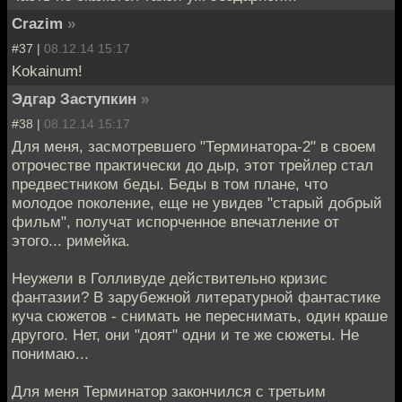
Crazim
»
#37 |
08.12.14 15:17
Kokainum!
Эдгар Заступкин
»
#38 |
08.12.14 15:17
Для меня, засмотревшего "Терминатора-2" в своем
отрочестве практически до дыр, этот трейлер стал
предвестником беды. Беды в том плане, что
молодое поколение, еще не увидев "старый добрый
фильм", получат испорченное впечатление от
этого... римейка.
Неужели в Голливуде действительно кризис
фантазии? В зарубежной литературной фантастике
куча сюжетов - снимать не переснимать, один краше
другого. Нет, они "доят" одни и те же сюжеты. Не
понимаю...
Для меня Терминатор закончился с третьим