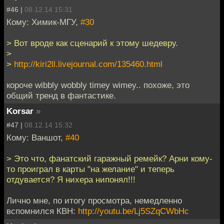
#46 |
08.12.14 15:31
Кому: Химик-МГУ,
#30
> Вот вроде как сценарий к этому шедевру.
>
>
http://kiri2ll.livejournal.com/135460.html
короче wibbly wobbly timey wimey.. похоже, это
общий тренд в фантастике.
Korsar
»
#47 |
08.12.14 15:32
Кому: Ваншот,
#40
> Это что, фанатский гаражный ремейк? Арни кому-
то проиграл в карты "на желание" и теперь
отдувается? Я нихера нипонял!!!
Лично мне, по итогу просмотра, немедленно
вспомнился КВН:
http://youtu.be/Lj5SZqCWbHc