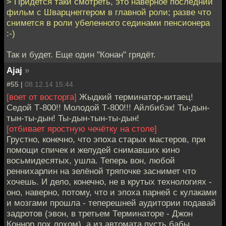
> Придется таки смотреть, это наверное последний
фильм с Шварцнеггером в главной роли; разве что
снимется в роли убеленного сединами пенсионера
:-)
Так и будет. Еще один "Конан" грядёт.
Ajaj
»
#55 |
08.12.14 15:44
[воет от восторга]
Жыдкий терминатор-китаец!
Седой Т-800!! Молодой Т-800!!! Айлбибэк! Ты-дын-
тын-ты-дын! Ты-дын-тын-ты-дын!
[отбивает яростную чечётку на столе]
Грустно, конечно, что эпоха старых мастеров, при
помощи спичек и желудей снимавших кино
восьмидесятых, ушла. Теперь вон, любой
реннихарлин на зелёной тряпочке заснимет что
хочешь. И дело, конечно, не в крутых технологиях -
оно, наверно, потому, что и эпоха парней с кулаками
и мозгами прошла - теперешней аудитории подавай
задротов (эвон, в третьем Терминаторе - Джон
Коннор лох лохом), а из автомата пусть бабы