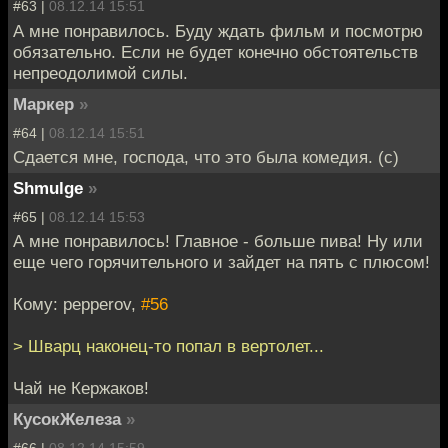
#63 |
08.12.14 15:51
А мне понравилось. Буду ждать фильм и посмотрю
обязательно. Если не будет конечно обстоятельств
непреодолимой силы.
Маркер
»
#64 |
08.12.14 15:51
Сдается мне, господа, что это была комедия. (с)
Shmulge
»
#65 |
08.12.14 15:53
А мне понравилось! Главное - больше пива! Ну или
еще чего горячительного и зайдет на пять с плюсом!
Кому: pepperov,
#56
> Шварц наконец-то попал в вертолет...
Чай не Кержаков!
КусокЖелеза
»
#66 |
08.12.14 15:59