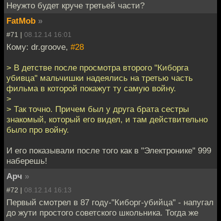
Неужто будет круче третьей части?
FatMob
»
#71 |
08.12.14 16:01
Кому: dr.groove,
#28
> В детстве после просмотра второго "Киборга
убивца" мальчишки надеялись на третью часть
фильма в которой покажут ту самую войну.
>
> Так точно. Причем был у друга брата сестры
знакомый, который его видел, и там действительно
было про войну.
И его показывали после того как в "Электронике" 999
наберешь!
Арч
»
#72 |
08.12.14 16:13
Первый смотрел в 87 году-"Киборг-убийца" - напугал
до жути простого советского школьника. Тогда же