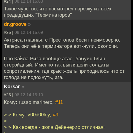
#24 |
08.12.14 15:03
Такое чувство, что посмотрел нарезку из всех
предыдущих "Терминаторов"
dr.groove
»
#25 |
08.12.14 15:09
Актриса главная, с Престолов бесит неимоверно.
Теперь они её в терминатора воткнули, сволочи.
Про Кайла Риза вообще атас, бабуин блин
стеройдный. Именно так выглядели солдаты
сопротивления, где крыс жрать приходилось что от
голода не подохнуть, ага.
Korsar
»
#26 |
08.12.14 15:10
Кому: russo marinero,
#11
> > Кому: v00d00ley,
#9
>
> > Как всегда - жопа Дейенерис отличная!