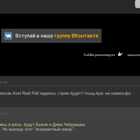
Вступай в нашу
группу ВКонтакте
Goblin рекомендует
заказат
20:43
песню Axel Rudi Pell надеюсь стрим будет? птыщ-бум -не комильфо
21:20
шись в рясы, будут Быков и Дима Чебурашка.
с. Не выношу этот "искрометный юмор".