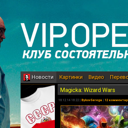
Картинки
Видео
Перев
Новости
Magicka: Wizard Wars
18.12.14 18:22 |
BykovSerega
|
12 коммента