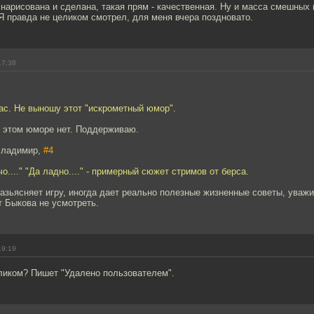
 нарисована и сделана, такая прям - качественная. Ну и масса смешных
Я правда не целиком смотрел, для меня вчера поздновато.
17:38
пас. Не выношу этот "искрометный юмор".
в этом юморе нет. Поддерживаю.
Владимир,
#4
 чо...." "Да ладно...." - примерный сюжет стримов от берса.
азьясняет игру, иногда дает реально полезные жизненные советы, уваж
т Быкова не усмотреть.
19:19
ликом? Пишет "Удалено пользователем".