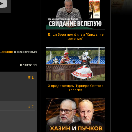
Дядя Вова про фильм "Свидание
вслепую"
ь
лендинг
в megagroup.ru
всего: 12
# 1
О предстоящем Турнире Святого
Георгия
# 2