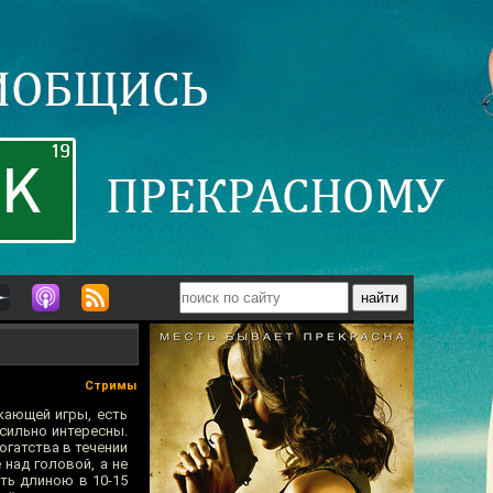
Стримы
кающей игры, есть
 сильно интересны.
богатства в течении
 над головой, а не
сть длиною в 10-15