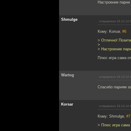
Настроение парни
Shmulge
отправлено 19.12.14 
Кому: Korsar,
#6
> Отлично! Позити
>
> Настроение пар
Плюс игра сама от
Wartog
отправлено 19.12.14 
Спасибо парням за
Korsar
отправлено 19.12.14 
Кому: Shmulge,
#7
> Плюс игра сама 