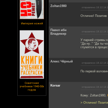
Zoltan1980
отправлено 18.12.14 
Отлично! Позитив 
Империя ножей
Павел ибн
отправлено 18.12.14 
Владимир
У парней стримы к
"Да ну.." "Да ты ч
глумятся в процес
Алекс Чёрный
отправлено 18.12.14 
По первой воловин
Советские
Korsar
учебники 1940-50х
отправлено 18.12.14 
годов
Кому: Zoltan1980,
> Отлично! Позити