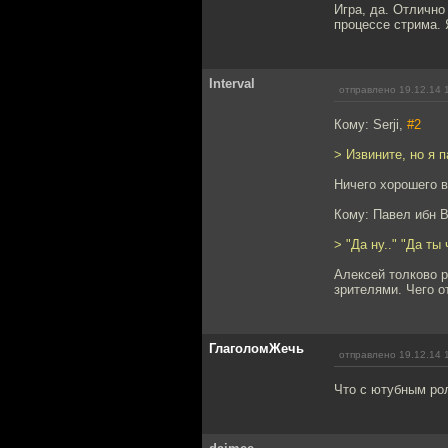
Игра, да. Отлично
процессе стрима. 
Interval
отправлено 19.12.14 
Кому: Serji,
#2
> Извините, но я 
Ничего хорошего 
Кому: Павел ибн 
> "Да ну.." "Да ты
Алексей толково р
зрителями. Чего о
ГлаголомЖечь
отправлено 19.12.14 
Что с ютубным ро