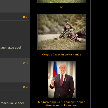
65
# 7
фаер наше все!
Остров Сахалин, река Найба
# 8
# 9
Медаль ордена "За заслуги перед
 фаер наше все!
Отечеством" II степени