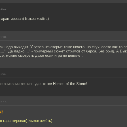
22:12
гарантирован) Быков жжёть)
22:34
ак надо выходят. У берса некоторые тоже ничего, но скучновато как то 
о...." "Да ладно...." - примерный сюжет стримов от берса. Без обид. А Б
се, можно смотреть даже если игра не цепляет.
22:43
е описания решил - да это же Heroes of the Storm!
23:10
#3
в гарантирован) Быков жжёть)