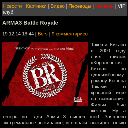
Новости
|
Картинки
|
Видео
|
Переводы
|
Магазин
|
VIP
клуб
ARMA3 Battle Royale
19.12.14 18:44
|
Bers
|
9 комментариев
Такеши Китано
в 2000 году
снял фильм
«Королевская
битва» по
одноимённому
роману Косюна
Таками о
кровавой игре
на выживание.
Фильм был
жесток. Ну а
теперь вот для Армы 3 вышел mod. Заявлено
экстремальное выживание, все враги, выживет только