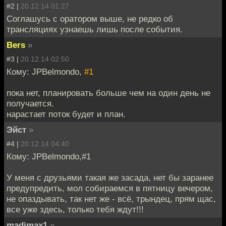
#2 |
20.12.14 01:27
Соглашусь с оратором выше, не редко об
трансляциях узнаешь лишь после события.
Bers
»
#3 |
20.12.14 02:50
Кому: JPBelmondo,
#1
пока нет, планировать больше чем на один день не
получается.
нарастает поток будет и план.
Эйст
»
#4 |
20.12.14 04:40
Кому: JPBelmondo,#1
У меня с друзьями такая же засада, нет бы заранее
предупредить, мол собираемся в пятницу вечером,
не опаздывать, так нет же - всё, трындец, прям щас,
все уже здесь, только тебя ждут!!!
madimax1
»