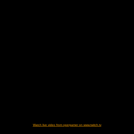
Watch live video from opergamer on www.twitch.tv