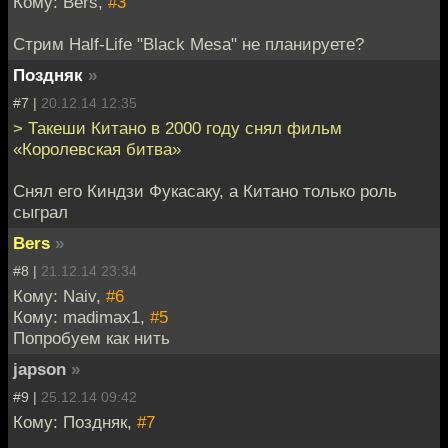
Кому: Bers,
#3
Стрим Half-Life "Black Mesa" не планируете?
Поздняк
»
#7 |
20.12.14 12:35
> Такеши Китано в 2000 году снял фильм
«Королевская битва»
Снял его Киндзи Фукасаку, а Китано только роль
сыграл
Bers
»
#8 |
21.12.14 23:34
Кому: Naiv,
#6
Кому: madimax1,
#5
Попробуем как нить
japson
»
#9 |
25.12.14 09:42
Кому: Поздняк,
#7