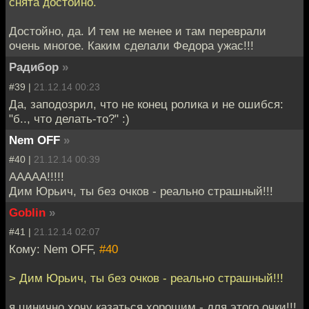
снята достойно.
Достойно, да. И тем не менее и там переврали
очень многое. Каким сделали Федора ужас!!!
Радибор
»
#39 |
21.12.14 00:23
Да, заподозрил, что не конец ролика и не ошибся:
"б.., что делать-то?" :)
Nem OFF
»
#40 |
21.12.14 00:39
ААААА!!!!!
Дим Юрьич, ты без очков - реально страшный!!!
Goblin
»
#41 |
21.12.14 02:07
Кому: Nem OFF,
#40
> Дим Юрьич, ты без очков - реально страшный!!!
я цинично хочу казаться хорошим - для этого очки!!!