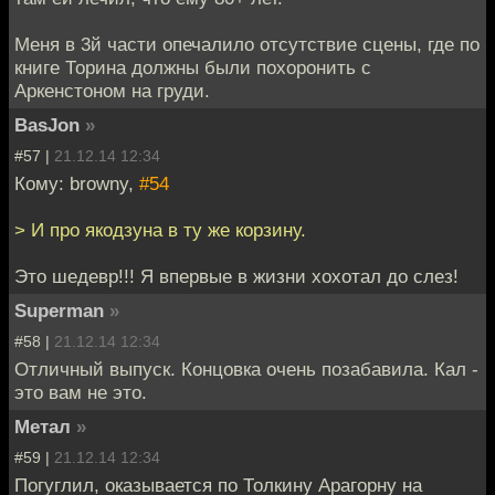
Меня в 3й части опечалило отсутствие сцены, где по
книге Торина должны были похоронить с
Аркенстоном на груди.
BasJon
»
#57 |
21.12.14 12:34
Кому: browny,
#54
> И про якодзуна в ту же корзину.
Это шедевр!!! Я впервые в жизни хохотал до слез!
Superman
»
#58 |
21.12.14 12:34
Отличный выпуск. Концовка очень позабавила. Кал -
это вам не это.
Метал
»
#59 |
21.12.14 12:34
Погуглил, оказывается по Толкину Арагорну на