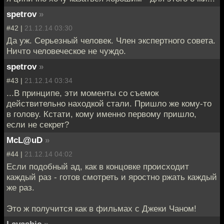
spetrov
»
#42 |
21.12.14 03:30
Да уж. Серьезный человек. Член экспертного совета.
Ничто человеческое не чуждо.
spetrov
»
#43 |
21.12.14 03:34
...В принципе, эти моменты со съемок
действительно находкой стали. Пришло же кому-то
в голову. Кстати, кому именно первому пришло,
если не секрет?
McL@uD
»
#44 |
21.12.14 04:02
Если подобный ад, как в концовке происходит
каждый раз - готов смотреть и яростно ржать каждый
же раз.
Это ж получится как в фильмах с Джеки Чаном!
Lavashic
»