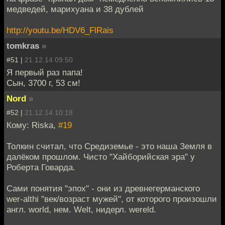
медведей, марихуана и 38 дублей
http://youtu.be/HDV6_FlRais
tomkras
»
#51 |
21.12.14 09:50
Я первый раз папа!
Сын, 3700 г, 53 см!
Nord
»
#52 |
21.12.14 10:18
Кому: Riska,
#19
Толкин считал, что Средиземье - это наша Земля в
далёком прошлом. Чисто "Хайборийская эра" у
Роберта Говарда.
Сами понятия "эпох" - они из древнегерманского
wer-althi "век/возраст мужей", от которого произошли
англ. world, нем. Welt, нидерл. wereld.