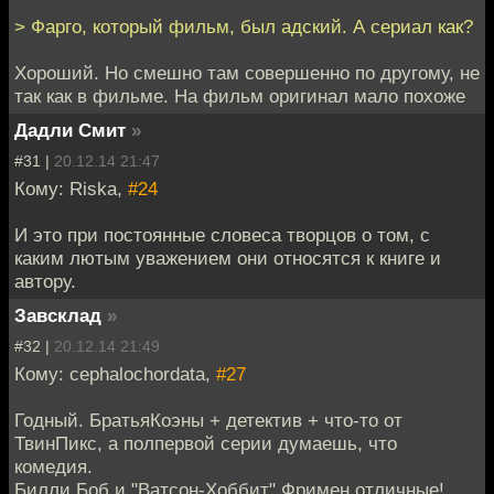
> Фарго, который фильм, был адский. А сериал как?
Хороший. Но смешно там совершенно по другому, не
так как в фильме. На фильм оригинал мало похоже
Дадли Смит
»
#31 |
20.12.14 21:47
Кому: Riska,
#24
И это при постоянные словеса творцов о том, с
каким лютым уважением они относятся к книге и
автору.
Завсклад
»
#32 |
20.12.14 21:49
Кому: cephalochordata,
#27
Годный. БратьяКоэны + детектив + что-то от
ТвинПикс, а полпервой серии думаешь, что
комедия.
Билли Боб и "Ватсон-Хоббит" Фримен отличные!