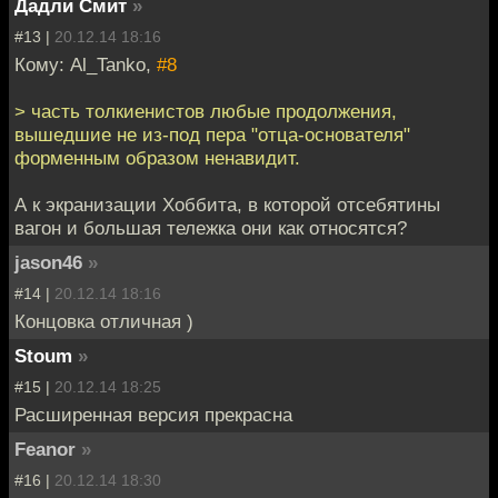
Дадли Смит
»
#13 |
20.12.14 18:16
Кому: Al_Tanko,
#8
> часть толкиенистов любые продолжения,
вышедшие не из-под пера "отца-основателя"
форменным образом ненавидит.
А к экранизации Хоббита, в которой отсебятины
вагон и большая тележка они как относятся?
jason46
»
#14 |
20.12.14 18:16
Концовка отличная )
Stoum
»
#15 |
20.12.14 18:25
Расширенная версия прекрасна
Feanor
»
#16 |
20.12.14 18:30