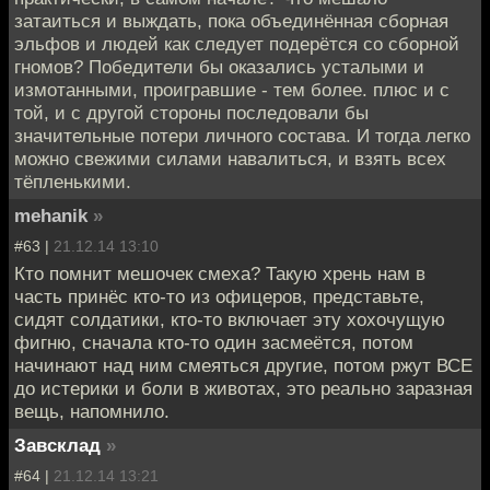
затаиться и выждать, пока объединённая сборная
эльфов и людей как следует подерётся со сборной
гномов? Победители бы оказались усталыми и
измотанными, проигравшие - тем более. плюс и с
той, и с другой стороны последовали бы
значительные потери личного состава. И тогда легко
можно свежими силами навалиться, и взять всех
тёпленькими.
mehanik
»
#63 |
21.12.14 13:10
Кто помнит мешочек смеха? Такую хрень нам в
часть принёс кто-то из офицеров, представьте,
сидят солдатики, кто-то включает эту хохочущую
фигню, сначала кто-то один засмеётся, потом
начинают над ним смеяться другие, потом ржут ВСЕ
до истерики и боли в животах, это реально заразная
вещь, напомнило.
Завсклад
»
#64 |
21.12.14 13:21