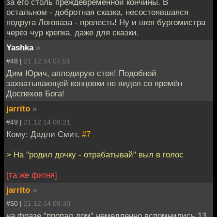
за его столь преждевременной кончины. В
остальном - добротная сказка, несостоявшаяся
подруга Логоваза - прелесть! Ну и шея бургомистра
через чур крепка, даже для сказки.
Yashka
»
#48 |
21.12.14 07:51
Дим Юрич, аплодирую стоя! Подобной
захватывающей концовки не видел со времён
Доспехов Бога!
jarrito
»
#49 |
21.12.14 08:21
Кому: Дадли Смит,
#7
> На "родил дочку - отрабатывай" выл в голос
[та же фигня]
jarrito
»
#50 |
21.12.14 08:30
на фразе "пропал дом" немедленно вспомнились 13