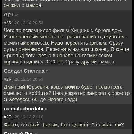
он жил с мамой.
Арч
»
#25 |
20.12.14 20:53
Чего-то вспомнился фильм Хищник с Арнольдом.
Инопланетный монстр не трогал наших в джунглях -
мочил америкосов. Надо переснять фильм. Сразу
суть поменяется. Переснять начало и конец. В конце
Арнольд погибает, а в начале на космическом
корабле надпись "СССР". Сразу другой смысл.
Солдат Сталина
»
#26 |
20.12.14 20:53
Дмитрий Юрьевич, когда можно будет посмотреть
смешного Хоббита? Неоднократно заносил в оркестр
:) Хотелось бы до Нового Года!
cephalochordata
»
#27 |
20.12.14 21:16
Фарго, который фильм, был адский. А сериал как?
Старый Пес
»