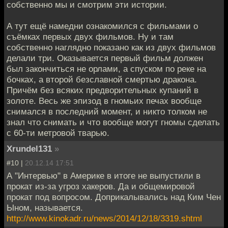
собственно мы и смотрим эти истории.
А тут ещё намедни ознакомился с фильмами о
съёмках первых двух фильмов. Ну и там
собственно наглядно показано как из двух фильмов
делали три. Оказывается первый фильм должен
был закончиться не орлами, а спуском по реке на
бочках, а второй безславной смертью дракона.
Причём без всяких предворительных купаний в
золоте. Весь же эпизод в гномьих печах вообще
снимался в последний момент, и никто толком не
знал что снимать и что вообще могут гномы сделать
с 60-ти метровой тварью.
Xrundel131
»
#10 |
20.12.14 17:51
А "Интервью" в Америке в итоге не выпустили в
прокат из-за угроз хакеров. Да и общемировой
прокат под вопросом. Доприкалывались над Ким Чен
Ыном, называется.
http://www.kinokadr.ru/news/2014/12/18/3319.shtml