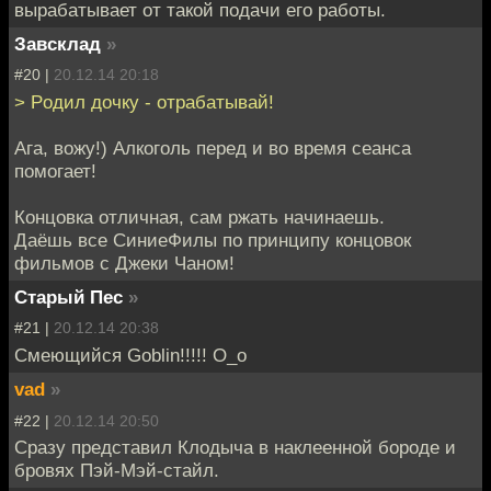
вырабатывает от такой подачи его работы.
Завсклад
»
#20 |
20.12.14 20:18
> Poдил дочку - отрабатывай!
Ага, вожу!) Алкоголь перед и во время сеанса
помогает!
Концовка отличная, сам ржать начинаешь.
Даёшь все СиниеФилы по принципу концовок
фильмов с Джеки Чаном!
Старый Пес
»
#21 |
20.12.14 20:38
Смеющийся Goblin!!!!! О_о
vad
»
#22 |
20.12.14 20:50
Сразу представил Клодыча в наклеенной бороде и
бровях Пэй-Мэй-стайл.