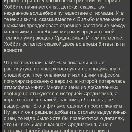
Крайне отрицательно ко всей трилогии. История о
Хоббите начинается как детская сказка, как
нежданное волшебное путешествие с гномами. И в
течении книги, сказка вместе с Бильбо маленькими
шажками преодолевает огромное расстояние между
маленьким волшебным миром и предысторией
тёмного умирающего Средиземья. И тем не менее,
Хоббит остается сказкой даже во время битвы пяти
воинств.
Что же показали нам? Нам показали хоть и
растянутую, но поверхностную и не продуманную,
опошлёную треугольником и излишним пафосом,
популяризированную версию, в которой потерялась
атмосфера книги. Многие сцены из добавленных
вообще не стыкуются с историей Средиземья, а
характеры персонажей, например Леголаса, не
выдержаны. Его в фильме сделали просто жалким.
Ну, если они решили добавить столько выдуманных
сцен, то надо было хотя бы позаботится о деталях,
что бы всё было в канонах Средиземья, а не с
потолка. Третий фильм вообще из истории о