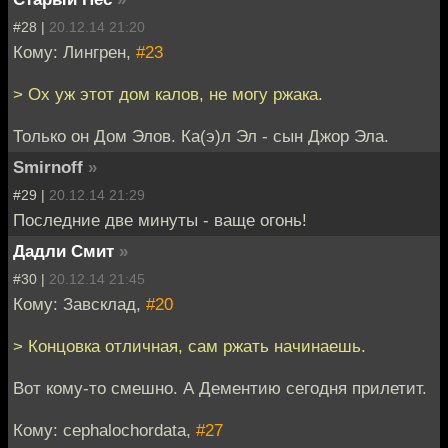
#28 |
20.12.14 21:20
Кому: Лингрен,
#23
> Ох уж этот дом калов, не могу ржака.
Только он Дом Элов. Ка(э)л Эл - сын Джор Эла.
Smirnoff
»
#29 |
20.12.14 21:29
Последние две минуты - ваще огонь!
Дадли Смит
»
#30 |
20.12.14 21:45
Кому: Завсклад,
#20
> Концовка отличная, сам ржать начинаешь.
Вот кому-то смешно. А Дементию сегодня прилетит.
Кому: cephalochordata,
#27