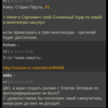
#2 |
20.12.14 14:00
Кому: Старик Пфуль,
#1
> Никита Сергеевич свой Солнечный Удар по новой
в кинотеатры засунул
если прокатывать в трёх кинотеатрах - зрителей
будет достаточно
Kolom
»
#3 |
20.12.14 15:06
А тут такая новость:
http://russian.rt.com/article/65469
milo
»
#4 |
20.12.14 15:20
ДЮ, а идеи создать ролики с Олегом Зотовым по
фотографированию не было?
С удовольствием бы посмотрел такой самоучитель,
никак руки до книг не доходят.