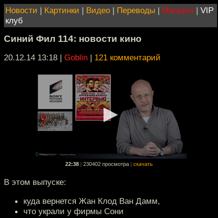
Новости
|
Картинки
|
Видео
|
Переводы
|
Магазин
|
VIP
клуб
Синий Фил 114: новости кино
20.12.14 13:18
|
Goblin
|
121 комментарий
22:38
|
230402 просмотра
|
скачать
В этом выпуске:
куда вернется Жан Клод Ван Дамм,
что украли у фирмы Сони