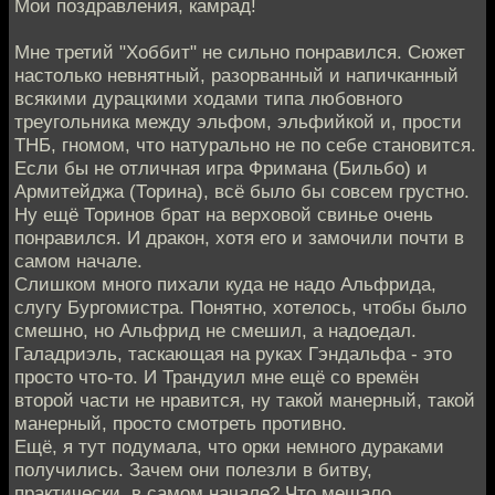
Мои поздравления, камрад!
Мне третий "Хоббит" не сильно понравился. Сюжет
настолько невнятный, разорванный и напичканный
всякими дурацкими ходами типа любовного
треугольника между эльфом, эльфийкой и, прости
ТНБ, гномом, что натурально не по себе становится.
Если бы не отличная игра Фримана (Бильбо) и
Армитейджа (Торина), всё было бы совсем грустно.
Ну ещё Торинов брат на верховой свинье очень
понравился. И дракон, хотя его и замочили почти в
самом начале.
Слишком много пихали куда не надо Альфрида,
слугу Бургомистра. Понятно, хотелось, чтобы было
смешно, но Альфрид не смешил, а надоедал.
Галадриэль, таскающая на руках Гэндальфа - это
просто что-то. И Трандуил мне ещё со времён
второй части не нравится, ну такой манерный, такой
манерный, просто смотреть противно.
Ещё, я тут подумала, что орки немного дураками
получились. Зачем они полезли в битву,
практически, в самом начале? Что мешало