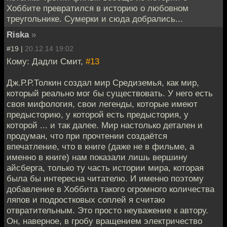
Хоббите превратился в историю о любовном
треугольнике. Сумерки и сюда добрались...
Riska
»
#19 |
20.12.14 19:02
Кому: Дадли Смит,
#13
Дж.Р.Р.Толкин создал мир Средиземья, как мир,
который реально мог бы существовать. У него есть
своя мифология, свои легенды, которые имеют
предысторию, у которой есть предыстория, у
которой ... и так далее. Мир настолько детален и
продуман, что при прочтении создаётся
впечатление, что в книге (даже не в фильме, а
именно в книге) нам показали лишь вершину
айсберга, только ту часть истории мира, которая
была бы интересна читателю. И именно поэтому
добавление в Хоббита такого огромного количества
ляпов и подростковых соплей я считаю
отвратительным. Это просто неуважение к автору.
Он, наверное, в гробу вращением электричество