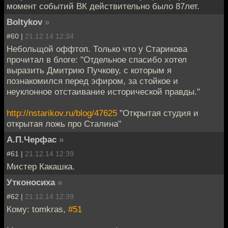
момент событий ВК действительно было 87лет.
Boltykov
»
#60 |
21.12.14 12:34
Небольщой оффтоп. Только что у Старикова
прочитал в блоге: "Отдельное спасибо хотел
выразить Дмитрию Пучкову, с которым я
познакомился перед эфиром, за стойкое и
неуклонное отстаивание исторической правды."
http://nstarikov.ru/blog/47625
"Открытая студия и
открытая ложь про Сталина"
А.П.Черфас
»
#61 |
21.12.14 12:39
Мистер Какашка.
Утконосиха
»
#62 |
21.12.14 12:39
Кому: tomkras,
#51