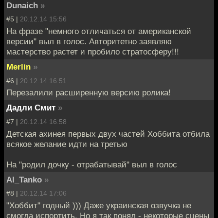
Dunaich
»
#5 |
20.12.14 15:56
На фразе "немного отличаться от американской
версии" выл в голос. Авторитетно заявляю
мастерство растет и пробило стратосферу!!!
Merlin
»
#6 |
20.12.14 16:51
Перезалили расширенную версию ролика!
Дадли Смит
»
#7 |
20.12.14 16:58
Детская ахинея первых двух частей Хоббита отбила
всякое желание идти на третью
На "родил дочку - отрабатывай" выл в голос
Al_Tanko
»
#8 |
20.12.14 17:06
"Хоббит" годный ))) Даже украинская озвучка не
смогла испортить. Но я так понял - некоторые сцены