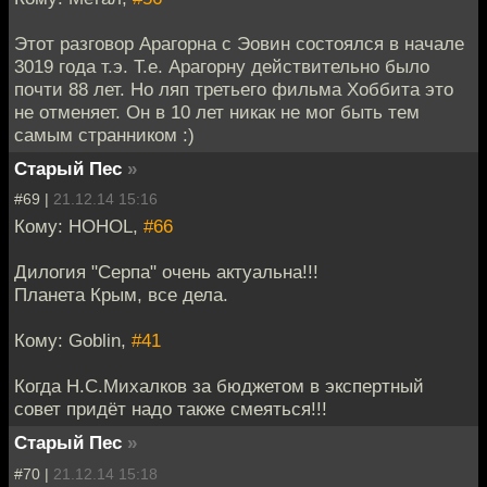
Этот разговор Арагорна с Эовин состоялся в начале
3019 года т.э. Т.е. Арагорну действительно было
почти 88 лет. Но ляп третьего фильма Хоббита это
не отменяет. Он в 10 лет никак не мог быть тем
самым странником :)
Старый Пес
»
#69 |
21.12.14 15:16
Кому: HOHOL,
#66
Дилогия "Серпа" очень актуальна!!!
Планета Крым, все дела.
Кому: Goblin,
#41
Когда Н.С.Михалков за бюджетом в экспертный
совет придёт надо также смеяться!!!
Старый Пес
»
#70 |
21.12.14 15:18