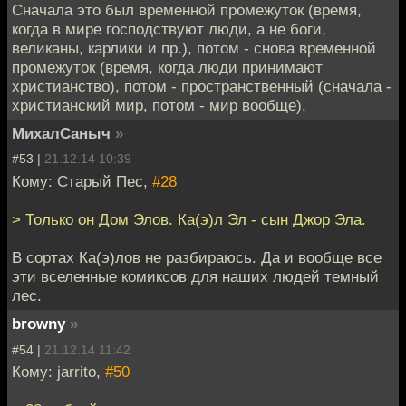
Сначала это был временной промежуток (время,
когда в мире господствуют люди, а не боги,
великаны, карлики и пр.), потом - снова временной
промежуток (время, когда люди принимают
христианство), потом - пространственный (сначала -
христианский мир, потом - мир вообще).
МихалСаныч
»
#53 |
21.12.14 10:39
Кому: Старый Пес,
#28
> Только он Дом Элов. Ка(э)л Эл - сын Джор Эла.
В сортах Ка(э)лов не разбираюсь. Да и вообще все
эти вселенные комиксов для наших людей темный
лес.
browny
»
#54 |
21.12.14 11:42
Кому: jarrito,
#50