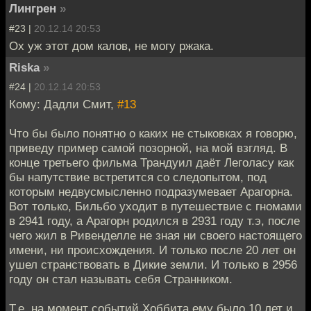
Лингрен
»
#23 |
20.12.14 20:53
Ох уж этот дом калов, не могу ржака.
Riska
»
#24 |
20.12.14 20:53
Кому: Дадли Смит,
#13
Что бы было понятно о каких не стыковках я говорю,
приведу пример самой позорной, на мой взгляд. В
конце третьего фильма Трандуил даёт Леголасу как
бы напутствие встретится со следопытом, под
которым недвусмысленно подразумевает Арагорна.
Вот только, Бильбо уходит в путешествие с гномами
в 2941 году, а Арагорн родился в 2931 году т.э, после
чего жил в Ривенделле не зная ни своего настоящего
имени, ни происхождения. И только после 20 лет он
ушел странствовать в Дикие земли. И только в 2956
году он стал называть себя Странником.
Т.е. на момент событий Хоббита ему было 10 лет и