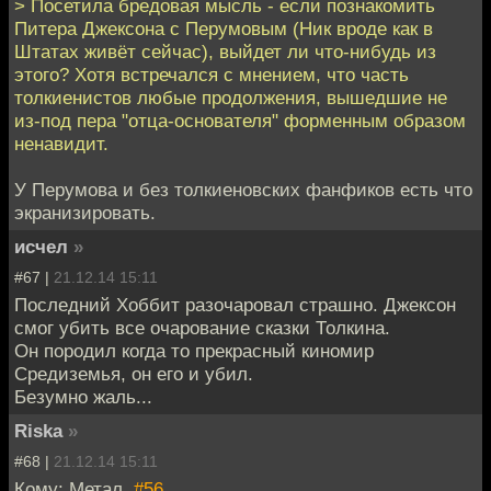
> Посетила бредовая мысль - если познакомить
Питера Джексона с Перумовым (Ник вроде как в
Штатах живёт сейчас), выйдет ли что-нибудь из
этого? Хотя встречался с мнением, что часть
толкиенистов любые продолжения, вышедшие не
из-под пера "отца-основателя" форменным образом
ненавидит.
У Перумова и без толкиеновских фанфиков есть что
экранизировать.
исчел
»
#67 |
21.12.14 15:11
Последний Хоббит разочаровал страшно. Джексон
смог убить все очарование сказки Толкина.
Он породил когда то прекрасный киномир
Средиземья, он его и убил.
Безумно жаль...
Riska
»
#68 |
21.12.14 15:11
Кому: Метал,
#56