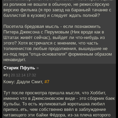
из роликов не вошли в обычную, не режиссёрскую
версию фильма (я про заезд на бараньей тачанке с
баллистой в кузове) и следует ждать полной?
Посетила бредовая мысль - если познакомить
Питера Джексона с Перумовым (Ник вроде как в
Штатах живёт сейчас), выйдет ли что-нибудь из
этого? Хотя встречался с мнением, что часть
толкиенистов любые продолжения, вышедшие не
из-под пера "отца-основателя" форменным образом
ненавидит.
Старик Пфуль
»
#9 |
20.12.14 17:32
Кому: Дадли Смит,
#7
Тут после просмотра пришла мысля, что Хоббит,
именно что в Джексоновском виде - это сборник баек
Бульбы. То есть жуликоватый коротышка любил
припиз..еть, чем собственно ввёл в заблуждение
читающего эти байки Фёдора, из-за плеча которого