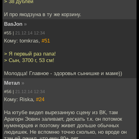
> 38 дублей
И про якодзуна в ту же корзину.
BasJon
»
#55 |
21.12.14 12:34
Кому: tomkras,
#51
> Я первый раз папа!
> Сын, 3700 г, 53 см!
Молодца! Главное - здоровья сынишке и маме))
Метал
»
#56 |
21.12.14 12:34
Кому: Riska,
#24
На ютубе видел вырезанную сцену из ВК, там
Арагорн Эовин заливает, дескать т.к. он потомок
нуменорцев и поэтому живет дольше обычных
людишек. Не вспомню точно сколько, но вроде он
там ей лечил, что ему 80+ лет.