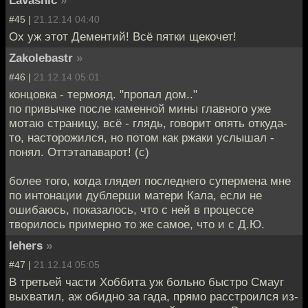
#45 |
21.12.14 04:40
Ох уж этот Дементий! Всё пятки щекочет!
Zakolebastr
»
#46 |
21.12.14 05:01
концовка - термояд. "пропал дом.."
по привычке после каменной мины главного уже
мотаю страницу, всё - глядь, говорит опять откуда-
то, насторожился, но потом как ржаки услышал -
понял. Оттэтапаварот! (с)
более того, когда глядел последнего супермена мне
по интонации дублерши матери Кала, если не
ошибаюсь, показалось, что с ней в процессе
творилось примерно то же самое, что и с Д.Ю.
lehers
»
#47 |
21.12.14 05:05
В третьей части Хоббита уж больно быстро Смауг
выхватил, аж обидно за гада, прямо расстроился из-