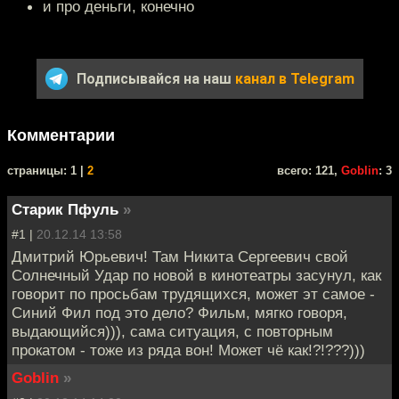
и про деньги, конечно
Подписывайся на наш
канал в Telegram
Комментарии
cтраницы: 1 |
2
всего: 121,
Goblin
: 3
Старик Пфуль
»
#1 |
20.12.14 13:58
Дмитрий Юрьевич! Там Никита Сергеевич свой
Солнечный Удар по новой в кинотеатры засунул, как
говорит по просьбам трудящихся, может эт самое -
Синий Фил под это дело? Фильм, мягко говоря,
выдающийся))), сама ситуация, с повторным
прокатом - тоже из ряда вон! Может чё как!?!???)))
Goblin
»