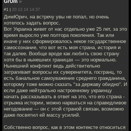
GrUm
»
#1 |
20.12.14 14:37
ДимЮрич, на встречу увы не попал, но очень
хотелось задать вопрос.
Вот Украина живет от нас отдельно уже 25 лет, за это
время выросло уже полтора поколения. Так или
иначе у них сформировалось некое государственное
самосознание, что вот есть моя страна, история и
так далее. Вообще вроде как любить свою страну
хотя бы в нынешних границах — это нормально.
Нынешний конфликт ведь действительно
затрагивает вопросы их суверенитета, госгранц, то
есть банальное самоуважение среднего гражданина,
которому тоже можно сказать "за державу обидно". И
если даже нейтрально настроенному украинцу
начать рассказывать в ответ на это, что его страна -
отрыжка истории, можно нарваться на справедливое
негодование — он с этой страной связан, возможно
даже посвятил ей массу усилий.
Собственно вопрос, как в этом контексте относиться