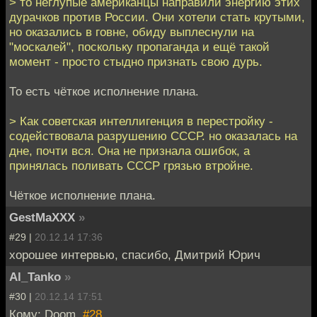
> то неглупые американцы направили энергию этих
дурачков против России. Они хотели стать крутыми,
но оказались в говне, обиду выплеснули на
"москалей", поскольку пропаганда и ещё такой
момент - просто стыдно признать свою дурь.
То есть чёткое исполнение плана.
> Как советская интеллигенция в перестройку -
содействовала разрушению СССР. но оказалась на
дне, почти вся. Она не признала ошибок, а
принялась поливать СССР грязью втройне.
Чёткое исполнение плана.
GestMaXXX
»
#29 |
20.12.14 17:36
хорошее интервью, спасибо, Дмитрий Юрич
Al_Tanko
»
#30 |
20.12.14 17:51
Кому: Doom,
#28