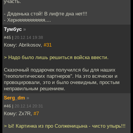
участь.
- Дяденька стой! В лифте дна нет!!!
- Херняяяяяяяяяя....
Тумбус
»
#45 |
20.12.14 19:38
Кому: Abrikosov,
#31
> Надо было лишь решиться войска ввести.
Сказочный подарочек получился бы для наших
"геополитических партнеров". На это всячески и
провоцировали, это и было очевидным, простым
неправильным решением.
Serg_dm
»
#46 |
20.12.14 20:31
Кому: Zx7R,
#7
> Ы! Картинка из про Солженицына - чисто упырь!!!