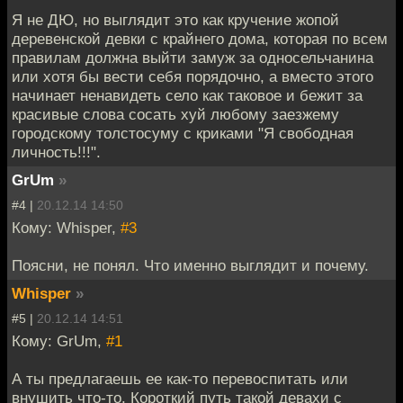
Я не ДЮ, но выглядит это как кручение жопой
деревенской девки с крайнего дома, которая по всем
правилам должна выйти замуж за односельчанина
или хотя бы вести себя порядочно, а вместо этого
начинает ненавидеть село как таковое и бежит за
красивые слова сосать хуй любому заезжему
городскому толстосуму с криками "Я свободная
личность!!!".
GrUm
»
#4 |
20.12.14 14:50
Кому: Whisper,
#3
Поясни, не понял. Что именно выглядит и почему.
Whisper
»
#5 |
20.12.14 14:51
Кому: GrUm,
#1
А ты предлагаешь ее как-то перевоспитать или
внушить что-то. Короткий путь такой девахи с