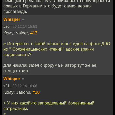
немецкого реванша. В условиях роста популярности
правых в Германии это будет самая верная
пропаганда.
Whisper
»
#20 |
20.12.14 15:59
Кому: valder,
#17
> Интересно, с какой целью и чья идея на фото Д.Ю.
из ""Солженицынских чтений" адские зрачки
подрисовать?
Для накала! Идея с форума и автор тут же ее
осуществил.
Whisper
»
#21 |
20.12.14 16:06
Кому: Jason8,
#18
> У них какой-то запредельный болезненный
патриотизм.
>