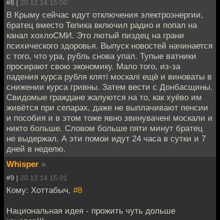
#8 |
20.12.14 15:00
В Крыму сейчас идут отключения электроэнергии,
братец вместо Телика включил радио и попал на
канал хохлоСМИ. Это лютый пиздец на грани
психического здоровья. Выпуск новостей начинается
с того, что ура, рубль снова упал. Тупые ватники
просирают свою экономику. Мало того, из-за
падения курса рубля клятi москалi ещё и виноваты в
снижении курса гривны. Затем вести с Донбасщины.
Свидомые граждане жалуются на то, как хуёво им
живётся при сепарах, даже не выплачивают пенсии
и пособия и в этом тоже явно звинуваченi москали и
никто больше. Словом больше пяти минут братец
не выдержал. А эти помои идут 24 часа в сутки и 7
дней в неделю.
Whisper
»
#9 |
20.12.14 15:01
Кому: Хоттабыч,
#8
Национальная идея - прожить чуть дольше