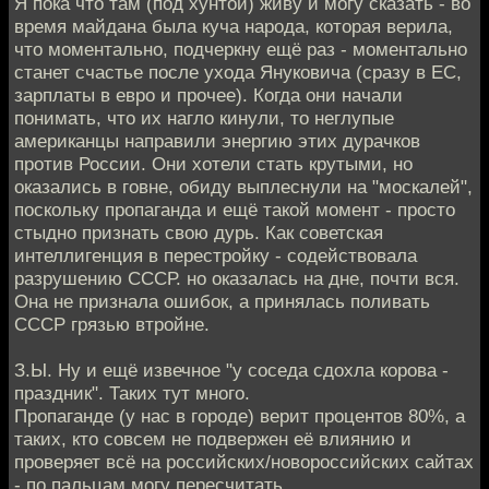
Я пока что там (под хунтой) живу и могу сказать - во
время майдана была куча народа, которая верила,
что моментально, подчеркну ещё раз - моментально
станет счастье после ухода Януковича (сразу в ЕС,
зарплаты в евро и прочее). Когда они начали
понимать, что их нагло кинули, то неглупые
американцы направили энергию этих дурачков
против России. Они хотели стать крутыми, но
оказались в говне, обиду выплеснули на "москалей",
поскольку пропаганда и ещё такой момент - просто
стыдно признать свою дурь. Как советская
интеллигенция в перестройку - содействовала
разрушению СССР. но оказалась на дне, почти вся.
Она не признала ошибок, а принялась поливать
СССР грязью втройне.
З.Ы. Ну и ещё извечное "у соседа сдохла корова -
праздник". Таких тут много.
Пропаганде (у нас в городе) верит процентов 80%, а
таких, кто совсем не подвержен её влиянию и
проверяет всё на российских/новороссийских сайтах
- по пальцам могу пересчитать.