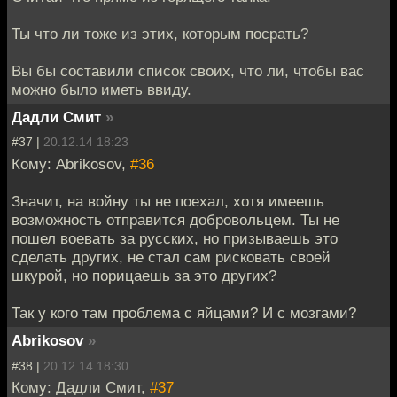
Ты что ли тоже из этих, которым посрать?
Вы бы составили список своих, что ли, чтобы вас
можно было иметь ввиду.
Дадли Смит
»
#37 |
20.12.14 18:23
Кому: Abrikosov,
#36
Значит, на войну ты не поехал, хотя имеешь
возможность отправится добровольцем. Ты не
пошел воевать за русских, но призываешь это
сделать других, не стал сам рисковать своей
шкурой, но порицаешь за это других?
Так у кого там проблема с яйцами? И с мозгами?
Abrikosov
»
#38 |
20.12.14 18:30
Кому: Дадли Смит,
#37