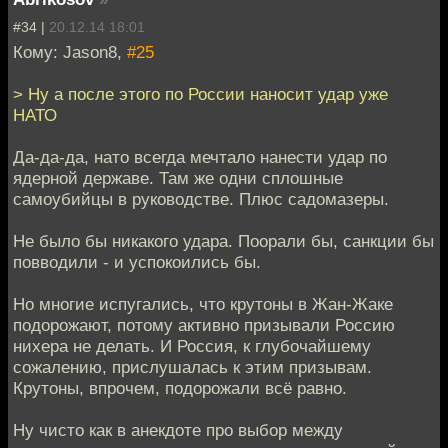
#34 |
20.12.14 18:01
Кому: Jason8,
#25
> Ну а после этого по России наносит удар уже
НАТО
Да-да-да, нато всегда мечтало нанести удар по
ядерной державе. Там же одни сплошные
самоубийцы в руководстве. Плюс садомазеры.
Не было бы никакого удара. Поорали бы, санкции бы
повводили - и успокоились бы.
Но многие испугались, что крутоны в Жан-Жаке
подорожают, потому активно призывали Россию
нихера не делать. И Россия, к глубочайшему
сожалению, прислушалась к этим призывам.
Крутоны, впрочем, подорожали всё равно.
Ну чисто как в анекдоте про выбор между