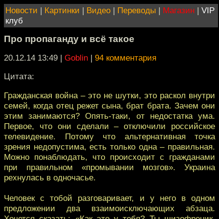
Новости
|
Картинки
|
Видео
|
Переводы
|
Магазин
|
VIP
клуб
Про пропаганду и всё такое
20.12.14 13:49
|
Goblin
|
94 комментария
Цитата:
Гражданская война – это не шутки, это раскол внутри
семей, когда отец режет сына, брат брата. Зачем они
этим занимаются? Опять-таки, от недостатка ума.
Первое, что они сделали – отключили российское
телевидение. Потому что альтернативная точка
зрения недопустима, есть только одна – правильная.
Можно понаблюдать, что происходит с гражданами
при правильном «промывании мозгов». Украина
рехнулась в одночасье.
Человек с тобой разговаривает, и у него в одном
предложении два взаимоисключающих абзаца.
Хочется сказать: «Как это у тебя? Ты шизофреник,