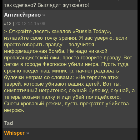
так сделано? Выглядит жутковато!
Антинейтрино
»
#12 |
20.12.14 15:08
> Откройте десять каналов «Russia Today»,
излагайте свою точку зрения. Я вас уверяю, если
просто говорить правду – получится
информационная бомба. Не надо никакой
пропагандистской лжи, просто говорите правду. Вот
летом в городе Фергюсон убили негра. Пусть туда
срочно поедет наш министр, начнет раздавать
булочки неграм со словами: «Не терпите этих
тварей, которые убивают ваших детей. Вот ты,
симпатичный негритенок, скушай булочку, скушай, а
теперь возьми палку и иди убей полицейского.
Снеси кровавый режим, пусть прекратят убийства
негров».
Так!
Whisper
»