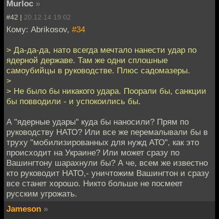
Murloc
»
#42 |
20.12.14 19:02
Кому: Abrikosov,
#34
> Да-да-да, нато всегда мечтало нанести удар по
ядерной державе. Там же одни сплошные
самоубийцы в руководстве. Плюс садомазеры.
>
> Не было бы никакого удара. Поорали бы, санкции
бы повводили - и успокоились бы.
А "ядерные удары" куда бы наносили? Прям по
руководству НАТО? Или все же перемалывали бы в
труху "мобилизированных для нужд АТО", как это
происходит на Украине? Или может сразу по
Вашингтону шарахнули бы? А че, всем же известно
кто руководит НАТО,- уничтожим Вашингтон и сразу
все станет хорошо. Никто больше не посмеет
русским угрожать.
Jameson
»