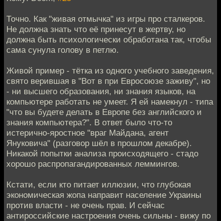
Точно. Как "живая отмычка" из игры про сталкеров.
Не должна знать что её принесут в жертву, но
должна быть психологически обработана так, чтобы
сама сунула голову в петлю.
Живой пример - тётка из одного учебного заведения,
свято верившая в "Вот в при Евросоюзе заживу", но
- ни высшего образования, ни знания языков, на
компьютере работать не умеет. Я ей намекнул - типа
"что вы будете делать в Европе без английского и
знания компьютера?". В ответ было что-то
истерично-яростное "враг Майдана, агент
Януковича" (разговор шёл в прошлом декабре).
Никакой попытки анализа происходящего - стадо
хорошо распропагандированных леммингов.
Кстати, если кто питает иллюзии, что глубокая
экономическая жопа направит население Украины
против власти - не очень прав. И сейчас
антироссийские настроения очень сильны - вижу по