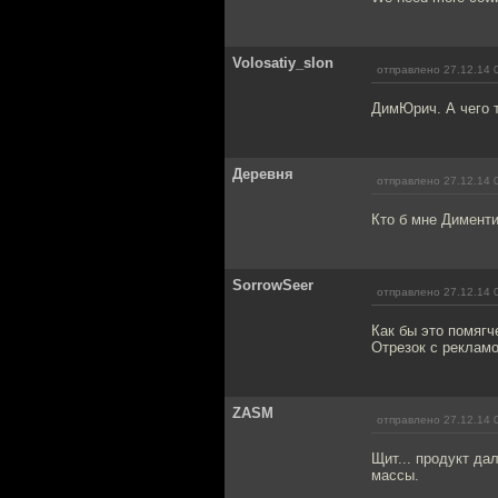
Volosatiy_slon
отправлено 27.12.14 
ДимЮрич. А чего т
Деревня
отправлено 27.12.14 
Кто б мне Дименти
SorrowSeer
отправлено 27.12.14 
Как бы это помягче
Отрезок с рекламой
ZASM
отправлено 27.12.14 
Щит... продукт да
массы.