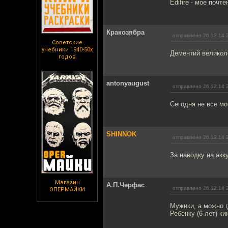
Edifire - мое почт
Кракозябра
отправлено 26.12.14 
Советские
учебники 1940-50х
Дементий великоле
годов
antonyaugust
отправлено 26.12.14 
Сегодня не все мо
SHINNOK
отправлено 26.12.14 
За наводку на акк
Магазин
А.П.Черфас
отправлено 26.12.14 
ОПЕРМАЙКИ
Мужики, а можно г
Ребенку (6 лет) к