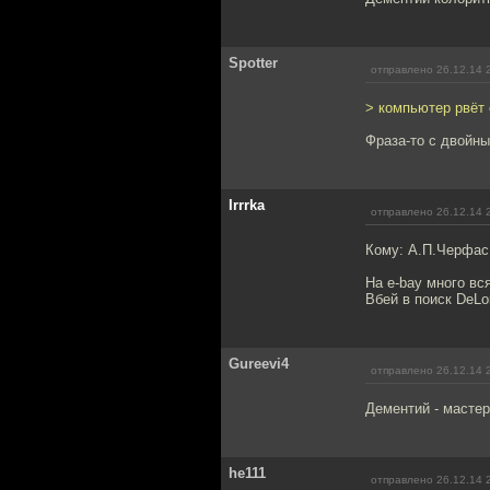
Spotter
отправлено 26.12.14 
> компьютер рвёт 
Фраза-то с двойны
Irrrka
отправлено 26.12.14 
Кому: А.П.Черфас
На e-bay много вс
Вбей в поиск DeLo
Gureevi4
отправлено 26.12.14 
Дементий - мастер
he111
отправлено 26.12.14 