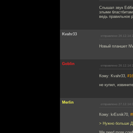
Слышал звук Edifi
злыми бластбитами
ведь правильное р
Kvahr33
отправлено 26.12.14 
Новый планшет NVI
Goblin
отправлено 26.12.14 
Кому: Kvahr33,
#1
не купил, извинит
Merlin
отправлено 27.12.14 
Кому: krEsnik70,
#
> Нужно больше Д
We need more cowbe