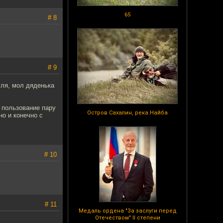
65
# 8
# 9
уля, мол дяденька
 пользование пару
Остров Сахалин, река Найба
но и конечно с
# 10
# 11
Медаль ордена "За заслуги перед
Отечеством" II степени