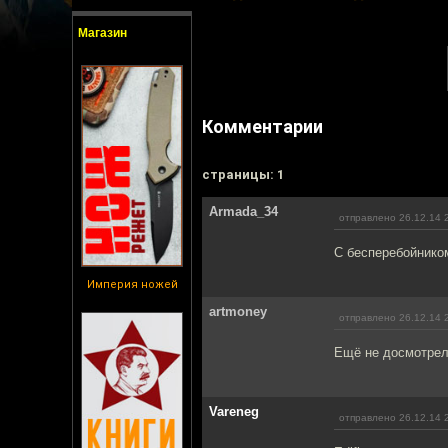
Магазин
Комментарии
cтраницы: 1
Armada_34
отправлено 26.12.14 
С бесперебойнико
Империя ножей
artmoney
отправлено 26.12.14 
Ещё не досмотрел
Vareneg
отправлено 26.12.14 