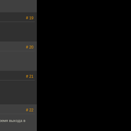
# 19
# 20
# 21
# 22
время выхода в