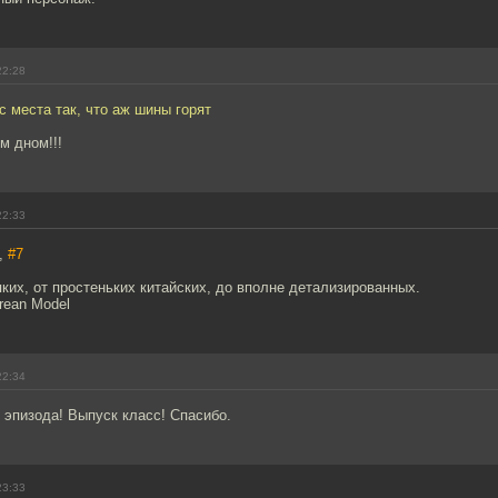
22:28
с места так, что аж шины горят
м дном!!!
22:33
,
#7
яких, от простеньких китайских, до вполне детализированных.
rean Model
22:34
 эпизода! Выпуск класс! Спасибо.
23:33