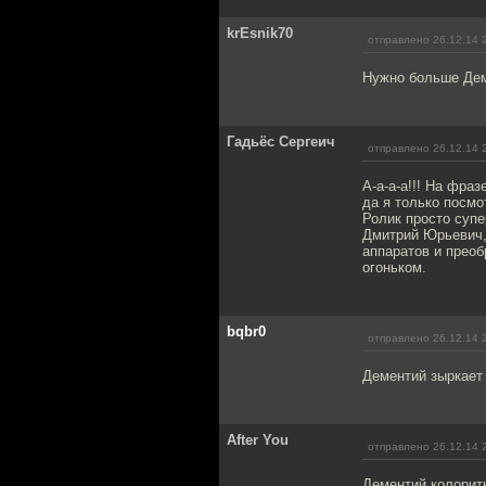
krEsnik70
отправлено 26.12.14 
Нужно больше Дем
Гадьёс Сергеич
отправлено 26.12.14 
А-а-а-а!!! На фра
да я только посмо
Ролик просто супе
Дмитрий Юрьевич, 
аппаратов и преоб
огоньком.
bqbr0
отправлено 26.12.14 
Дементий зыркает
After You
отправлено 26.12.14 
Дементий колорит