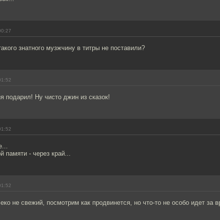
00:27
акого знатного музжчину в титры не поставили?
01:52
я подарил! Ну чисто джин из сказок!
01:52
...
 памяти - через край...
01:52
леко не свежий, посмотрим как продвинется, но что-то не особо идет за 