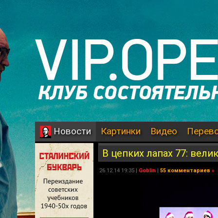
Картинки
Видео
Перев
Новости
В цепких лапах 77: вел
26.12.14 19:35 |
Goblin
|
55 комментариев
»