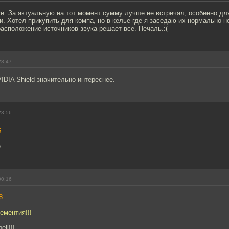
re. За актуальную на тот момент сумму лучше не встречал, особенно дл
. Хотел прикупить для компа, но в келье где я заседаю их нормально н
асположение источников звука решает все. Печаль.:(
23:47
DIA Shield значительно интереснее.
23:56
6
е
00:16
8
ементия!!!
ll!!!