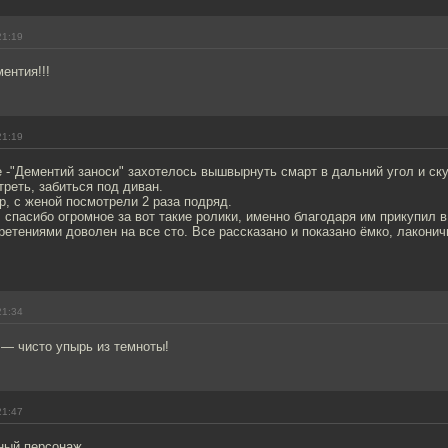
21:19
ентия!!!
21:19
зе -"Дементий заноси" захотелось вышвырнуть смарт в дальний угол и ск
треть, забиться под диван.
р, с женой посмотрели 2 раза подряд.
спасибо огромное за вот такие ролики, именно благодаря им прикупил в
ретениями доволен на все сто. Все рассказано и показано ёмко, лаконич
21:34
 — чисто упырь из темноты!
21:47
ный персонаж.