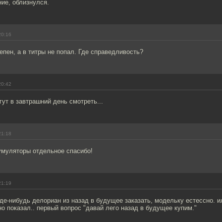
ение, облизнулся.
20:16
пен, а в титры не попал. Где справедливость?
20:42
гут в завтрашний день смотреть...
21:18
умуляторы отдельное спасибо!
21:19
де-нибудь делориан из назад в будущее заказать, модельку естессно. и
ино показал.. первый вопрос "давай лего назад в будущее купим."