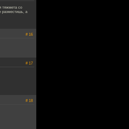
я тяжмета со
е разместишь, а
# 16
# 17
# 18