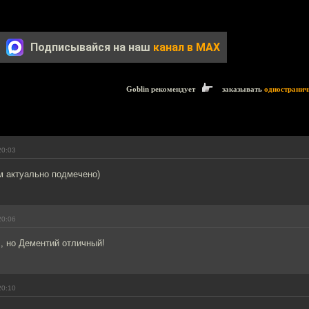
Подписывайся на наш
канал в MAX
Goblin рекомендует
заказывать
одностранич
20:03
м актуально подмечено)
20:06
, но Дементий отличный!
20:10