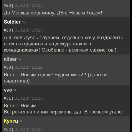
#28 |
31.12.14 18:33
До Москвы не доживу, ДВ с Новым Годом!!
Soldier
»
#29 |
31.12.14 20:15
А я, пользуясь случаем, отдельно хочу поздравить
всех находящихся на дежурствах и в
командировках! Особенно - военных связистов!!!
alisar
»
#30 |
31.12.14 21:11
Всех с Новым годом! Будем жить!!! (долго и
счастливо)
vvo
»
#31 |
31.12.14 21:16
Всех с Новым.
Встретил на линии перемены дат. В трезвом угаре.
Купец
»
#32 |
31.12.14 21:25