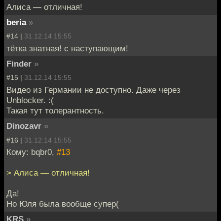
Алиса — отличная!
beria
»
#14 |
31.12.14 15:55
тётка знатная! с наступающим!
Finder
»
#15 |
31.12.14 15:55
Видео из Германии не доступно. Даже через
Unblocker. :(
Такая тут толерантность.
Dinozavr
»
#16 |
31.12.14 15:55
Кому: bqbr0,
#13
> Алиса — отличная!
Да!
Но Юля была вообще супер(
KRS
»