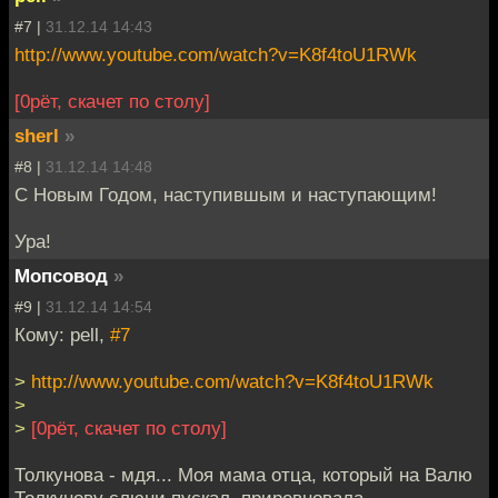
#7 |
31.12.14 14:43
http://www.youtube.com/watch?v=K8f4toU1RWk
[0рёт, скачет по столу]
sherl
»
#8 |
31.12.14 14:48
С Новым Годом, наступившым и наступающим!
Ура!
Мопсовод
»
#9 |
31.12.14 14:54
Кому: pell,
#7
>
http://www.youtube.com/watch?v=K8f4toU1RWk
>
>
[0рёт, скачет по столу]
Толкунова - мдя... Моя мама отца, который на Валю
Толкунову слюни пускал, приревновала.