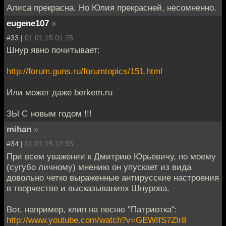
Алиса прекрасна. Но Юлия прекрасней, несомненно.
eugene107
»
#33 |
01.01.15 01:25
Шнур явно почитывает:
http://forum.guns.ru/forumtopics/151.html
Или может даже berkem.ru
ЗЫ С новым годом !!!
mihan
»
#34 |
01.01.15 12:33
При всем уважении к Дмитрию Юрьевичу, по моему
(сугубо личному) мнению он упускает из вида
довольно четко выраженные антирусские настроения
в творчестве и высказываниях Шнурова.
Вот, например, клип на песню "Патриотка":
http://www.youtube.com/watch?v=GEWIfS7ZIr8