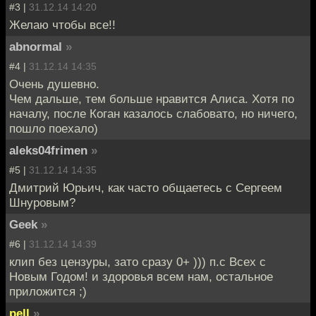
#3 |
31.12.14 14:20
Желаю чтобы все!!
abnormal
»
#4 |
31.12.14 14:35
Очень душевно.
Чем дальше, тем больше нравится Алиса. Хотя по
началу, после Коган казалось слабовато, но ничего,
пошло поехало)
aleks04frimen
»
#5 |
31.12.14 14:35
Дмитрий Юрьич, как часто общаетесь с Сергеем
Шнуровым?
Geek
»
#6 |
31.12.14 14:39
клип без цензуры, зато сразу 0+ ))) п.с Всех с
Новым Годом! и здоровья всем нам, остальное
приложится ;)
pell
»