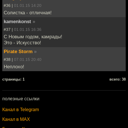
#36 |
01.01.15 14:20
Солистка - отличная!
kamenkonst
»
#37 |
01.01.15 16:36
С Новым годом, камрады!
Это - Искусство!
Pirate Storm
»
#38 |
07.01.15 20:40
Неплохо!
cтраницы: 1
всего: 38
полезные ссылки
Канал в Telegram
Канал в MAX