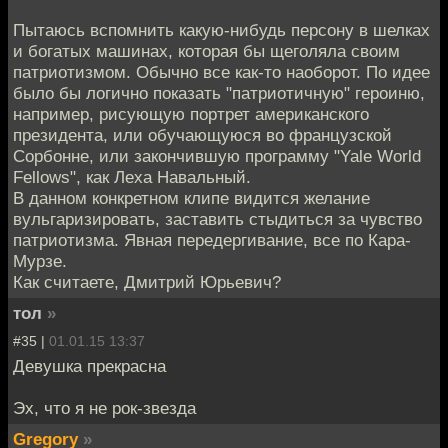
Пытаюсь вспомнить какую-нибудь персону в шелках
и богатых машинах, которая бы щеголяла своим
патриотизмом. Обычно все как-то наоборот. По идее
было бы логично показать "патриотичную" героиню,
например, рисующую портрет американского
президента, или обучающуюся во французской
Сорбонне, или закончившую программу "Yale World
Fellows", как Леха Навальный.
В данном конкретном клипе видится желание
вульгаризировать, заставить стыдиться за чувство
патриотизма. Явная передергивание, все по Кара-
Мурзе.
Как считаете, Дмитрий Юрьевич?
тол
»
#35 |
01.01.15 13:37
Девушка прекрасна
Эх, что я не рок-звезда
Gregory
»