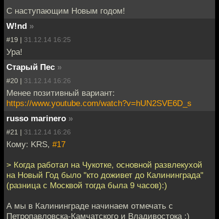
С наступающим Новым годом!
W!nd
»
#19 |
31.12.14 16:25
Ура!
Старый Пес
»
#20 |
31.12.14 16:26
Менее позитивный вариант:
https://www.youtube.com/watch?v=hUN2SVE6D_s
russo marinero
»
#21 |
31.12.14 16:26
Кому: KRS,
#17
> Когда работал на Чукотке, основной развлекухой
на Новый Год было "кто доживет до Калининграда"
(разница с Москвой тогда была 9 часов):)
А мы в Калининграде начинаем отмечать с
Петропавловска-Камчатского и Владивостока :)