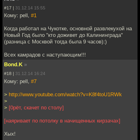
#17 |
31.12.14 15:55
Кому: pell,
#1
Когда работал на Чукотке, основной развлекухой на
Новый Год было "кто доживет до Калининграда"
(разница с Москвой тогда была 9 часов):)
Всех камрадов с наступающим!!!
Bond.K
»
#18 |
31.12.14 16:24
Кому: pell,
#7
>
http://www.youtube.com/watch?v=K8f4toU1RWk
>
>
[0рёт, скачет по столу]
[наяривает по потолку в начищенных кирзачах]
Хых!