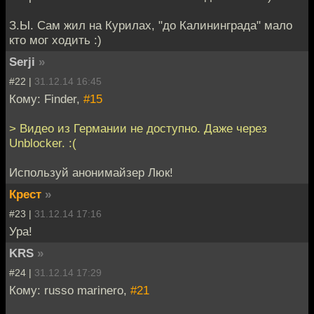
З.Ы. Сам жил на Курилах, "до Калининграда" мало
кто мог ходить :)
Serji
»
#22 |
31.12.14 16:45
Кому: Finder,
#15
> Видео из Германии не доступно. Даже через
Unblocker. :(
Используй анонимайзер Люк!
Крест
»
#23 |
31.12.14 17:16
Ура!
KRS
»
#24 |
31.12.14 17:29
Кому: russo marinero,
#21