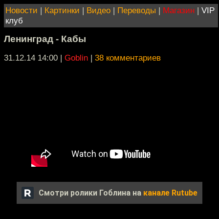
Новости
|
Картинки
|
Видео
|
Переводы
|
Магазин
|
VIP
клуб
Ленинград - Кабы
31.12.14 14:00
|
Goblin
|
38 комментариев
Смотри ролики Гоблина на
канале Rutube