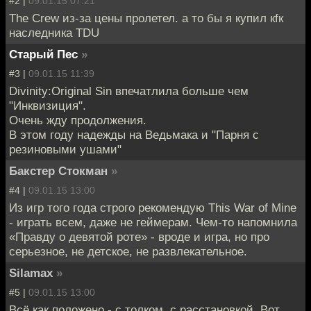
#2 |
09.01.15 07:21
The Crew из-за цены пролетел. а то бы я купил кfк
наследника TDU
Старый Пес
»
#3 |
09.01.15 11:39
Divinity:Original Sin впечатлила больше чем
"Инквизиция".
Очень жду продолжения.
В этом году надежды на Ведьмака и "Парня с
резиновыми ушами"
Бакстер Стокман
»
#4 |
09.01.15 13:00
Из игр того года строго рекомендую This War of Mine
- играть всем, даже не геймерам. Чем-то напомнила
«Правду о девятой роте» - вроде и игра, но про
серьезное, не детское, не развлекательное.
Silamax
»
#5 |
09.01.15 13:00
Всё как положено - с толком, с расстановкой. Вот