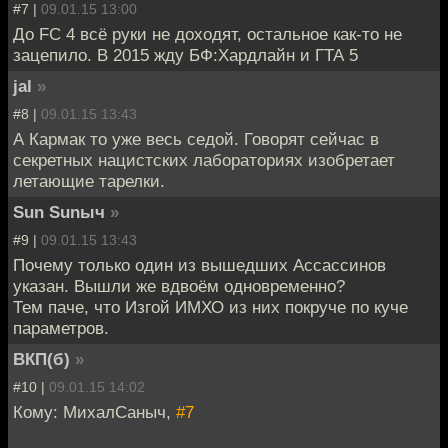
#7 |
09.01.15 13:00
До FC 4 всё руки не доходят, остальное как-то не
зацепило. В 2015 жду БФ:Хардлайн и ГТА 5
jal
»
#8 |
09.01.15 13:43
А Кармак то уже весь седой. Говорят сейчас в
секретных нацистских лабораториях изобретает
летающие тарелки.
Sun Sunыч
»
#9 |
09.01.15 13:43
Почему только один из вышедших Ассассинов
указан. Вышли же вдвоём одновременно?
Тем паче, что Изгой ИМХО из них покруче по куче
параметров.
ВКП(б)
»
#10 |
09.01.15 14:02
Кому: МихалСаныч,
#7