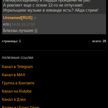
А роксмит еще с осени 12-го не отпускает.
Игральщики музыки в команде есть? Айда стрим!
Unnamed[RUS]
»
#28 |
14.01.15 17:53
Близзы лучшие ))
cтраницы: 1
всего: 28
полезные ссылки
Канал в Telegram
Канал в MAX
Группа в Контакте
Канал на Rutube
Канал в Дзен
Видео в iTunes Store