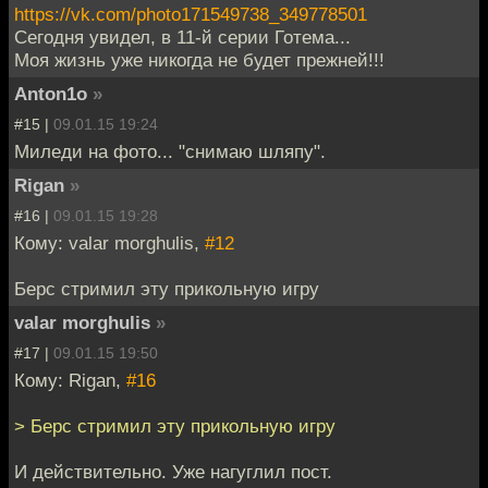
https://vk.com/photo171549738_349778501
Сегодня увидел, в 11-й серии Готема...
Моя жизнь уже никогда не будет прежней!!!
Anton1o
»
#15 |
09.01.15 19:24
Миледи на фото... "снимаю шляпу".
Rigan
»
#16 |
09.01.15 19:28
Кому: valar morghulis,
#12
Берс стримил эту прикольную игру
valar morghulis
»
#17 |
09.01.15 19:50
Кому: Rigan,
#16
> Берс стримил эту прикольную игру
И действительно. Уже нагуглил пост.