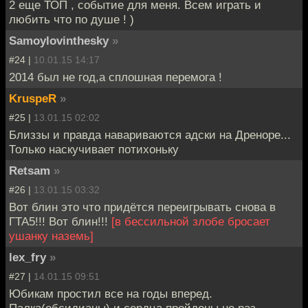
2 еще ТОП , событие для меня. Всем играть и
любить что по душе ! )
Samoylovinthesky
»
#24 |
10.01.15 14:17
2014 был не год,а сплошная перемога !
KruspeR
»
#25 |
13.01.15 02:02
Близзы и правда навариваются адски на Дреноре...
Только наскучивает потихоньку
Retsam
»
#26 |
13.01.15 03:32
Вот блин это что придётся переигрывать снова в
ГТА5!!! Вот блин!!!
[в бессильной злобе бросает
ушанку наземь]
lex_fry
»
#27 |
14.01.15 09:51
Юбикам простил все на годы вперед.
Палка(обсидианы) и сердца пройдены не раз.