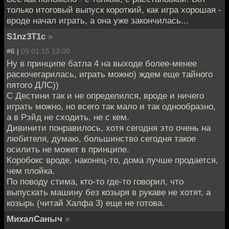
только итоговый выпуск короткий, как игра хорошая -
вроде начал играть, а она уже закончилась...
S1nz3T1c
»
#6 |
09.01.15 13:00
Ну в принципе батла 4 на выходе более-менее
раскочегарилась, играть можно) ждем еще тайного
пятого ДЛС))
С Дестини так и не определился, вроде и ничего
играть можно, но всего так мало и так однообразно,
а в Рэйд не сходить, не с кем.
Дивинити понравилось, хотя сегодня это очень на
любителя, думаю, большинство сегодня такое
осилить не может в принципе.
Коробокс вроде, наконец-то, дома лучше продается,
чем плойка.
По поводу стима, кто-то где-то говорил, что
выпускать машину без козыря в рукаве не хотят, а
козырь (читай Халфа 3) еще не готова.
МихалСаныч
»