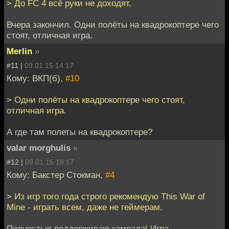
> До FC 4 всё руки не доходят,
Вчера закончил. Одни полёты на квадрокоптере чего
стоят, отличная игра.
Merlin
»
#11 |
09.01.15 14:17
Кому: ВКП(б),
#10
> Одни полёты на квадрокоптере чего стоят,
отличная игра.
А где там полеты на квадрокоптере?
valar morghulis
»
#12 |
09.01.15 18:17
Кому: Бакстер Стокман,
#4
> Из игр того года строго рекомендую This War of
Mine - играть всем, даже не геймерам.
Полностью поддерживаю камрада! Игра,