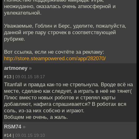
неожиданно, оказалась очень атмосферной и
увлекательной.
Уважаемые, Гоблин и Берс, уделите, пожалуйста,
данной игре пару строчек в соответствующей
рубрике.
Вот ссылка, если не сочтёте за рекламу:
http://store.steampowered.com/app/282070/
artmoney
»
#13 |
09.01.15 18:17
Titanfall и правда как-то не стрельнула. Вроде всё на
месте, сделано как следует, а играть в неё не тянет(
Плюс вместо новых роботов и стрелял карты
добавляют, нафига спрашивается? В роботах вся
соль, из-за них собсно и играют.
Вобщем не очень, а жаль.
RSM74
»
#14 |
09.01.15 19:10