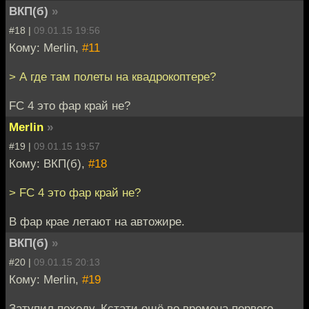
ВКП(б)
»
#18 |
09.01.15 19:56
Кому: Merlin,
#11
> А где там полеты на квадрокоптере?
FC 4 это фар край не?
Merlin
»
#19 |
09.01.15 19:57
Кому: ВКП(б),
#18
> FC 4 это фар край не?
В фар крае летают на автожире.
ВКП(б)
»
#20 |
09.01.15 20:13
Кому: Merlin,
#19
Затупил походу. Кстати ещё во времена первого