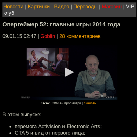
Новости
|
Картинки
|
Видео
|
Переводы
|
Магазин
|
VIP
клуб
Опергеймер 52: главные игры 2014 года
09.01.15 02:47
|
Goblin
|
28 комментариев
14:42
|
286142 просмотра
|
скачать
В этом выпуске:
перемога Activision и Electronic Arts;
GTA 5 и вид от первого лица;