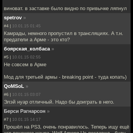
виноват. в заставке было видно по привычке ляпнул
spetrov
»
#4 |
10.01.15 01:45
Камрады, немного пропустил в трансляциях. А т.н.
предатели а Арме - это кто?
боярская_колбаса
»
#5 |
10.01.15 02:55
Не совсем в Арме
Мод для третьей армы - breaking point - туда копать)
QoMSoL
»
#6 |
10.01.15 03:07
Элэй нуар отличный. Надо бы доиграть в него.
Берси Рагнарсон
»
#7 |
10.01.15 14:17
Прошёл на PS3, очень понравилось. Теперь ищу ещё
игр похожего жанра, Wolf Among Us поставил - буду