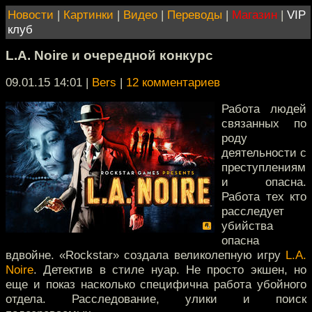
Новости
|
Картинки
|
Видео
|
Переводы
|
Магазин
|
VIP
клуб
L.A. Noire и очередной конкурс
09.01.15 14:01
|
Bers
|
12 комментариев
Работа людей
связанных по
роду
деятельности с
преступлениям
и опасна.
Работа тех кто
расследует
убийства
опасна
вдвойне. «Rockstar» создала великолепную игру
L.A.
Noire
. Детектив в стиле нуар. Не просто экшен, но
еще и показ насколько специфична работа убойного
отдела. Расследование, улики и поиск