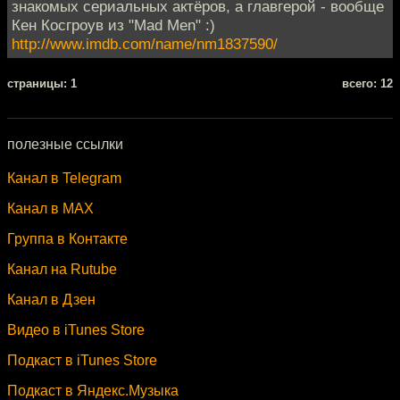
знакомых сериальных актёров, а главгерой - вообще
Кен Косгроув из "Mad Men" :)
http://www.imdb.com/name/nm1837590/
cтраницы: 1
всего: 12
полезные ссылки
Канал в Telegram
Канал в MAX
Группа в Контакте
Канал на Rutube
Канал в Дзен
Видео в iTunes Store
Подкаст в iTunes Store
Подкаст в Яндекс.Музыка