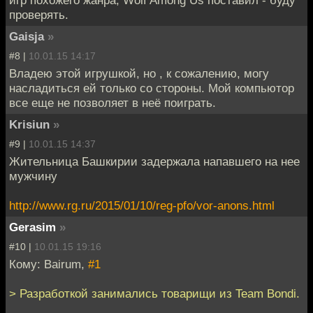
проверять.
Gaisja
»
#8 |
10.01.15 14:17
Владею этой игрушкой, но , к сожалению, могу
насладиться ей только со стороны. Мой компьютор
все еще не позволяет в неё поиграть.
Krisiun
»
#9 |
10.01.15 14:37
Жительница Башкирии задержала напавшего на нее
мужчину
http://www.rg.ru/2015/01/10/reg-pfo/vor-anons.html
Gerasim
»
#10 |
10.01.15 19:16
Кому: Bairum,
#1
> Разработкой занимались товарищи из Team Bondi.