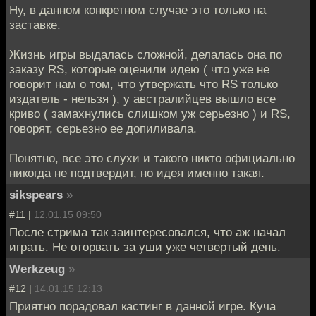
Ну, в данном конкретном случае это только на
заставке.
Жизнь игры выдалась сложной, делалась она по
заказу RS, которые оценили идею ( что уже не
говорит нам о том, что утвержать что RS только
издатель - нельзя ), у австралийцев вышло все
криво ( замахнулись слишком уж серьезно ) и RS,
говорят, серьезно ее допиливала.
Понятно, все это слухи и такого никто официально
никогда не подтвердит, но идея именно такая.
sikspears
»
#11 |
12.01.15 09:50
После стрима так заинтересовался, что аж начал
играть. Не оторвать за уши уже четвертый день.
Werkzeug
»
#12 |
14.01.15 12:13
Приятно порадовал кастинг в данной игре. Куча