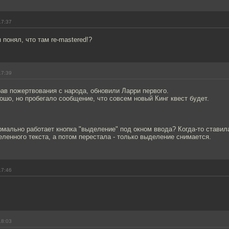
17:37
 понял, что там re-mastered!?
17:39
рав пожертвования с народа, обновили Ларри первого.
ошо, но пробегало сообщение, что совсем новый Кинг квест будет.
рмально работает кнопка "выделение" под окном ввода? Когда-то ставил
еленного текста, а потом перестала - только выделение снимается.
17:46
18:03