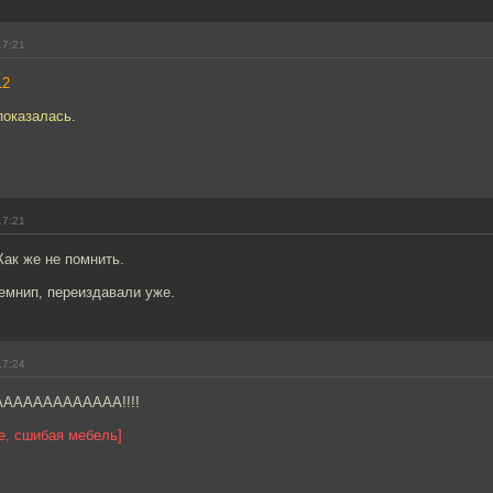
17:21
12
показалась.
17:21
Как же не помнить.
 емнип, переиздавали уже.
17:24
АААААААААААА!!!!
ре, сшибая мебель]