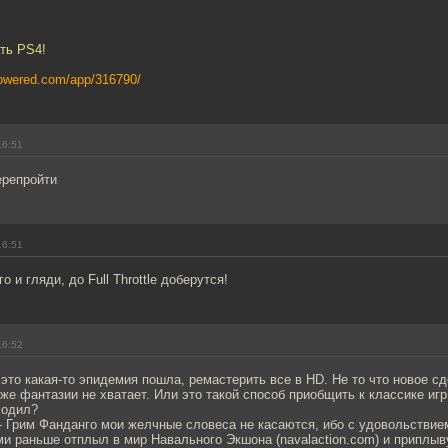
ть PS4!
powered.com/app/316790/
16:51
ерепройти
16:51
о и гляди, до Full Throttle доберутся!
16:52
 это какая-то эпидемия пошла, ремастерить все в HD. Не то что новое с
уже фантазии не хватает. Или это такой способ приобщить к классике игр 
ходил?
- Грим Фанданго мои желчные словеса не касаются, ибо с удовольствие
и раньше отплыл в мир Навального Экшона (navalaction.com) и приплыву