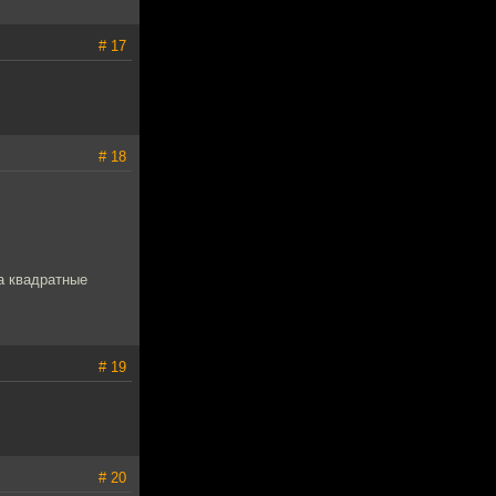
# 17
# 18
а квадратные
# 19
# 20