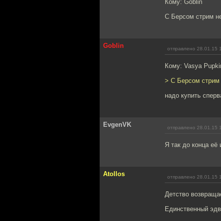
Кому: Goblin
С Берсом стрим н
Goblin
отправлено 28.01.15 
Кому: Vasya Pupki
> С Берсом стрим
надо купить сперв
EvgenVK
отправлено 28.01.15 
Я так до конца её
Atollos
отправлено 28.01.15 
Детство возвраща
Единственный эдве