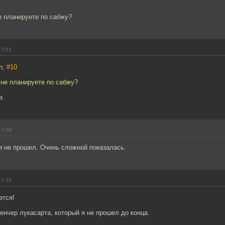
е планируете по сабжу?
17:01
n,
#10
 не планируете по сабжу?
а
17:06
 и не прошел. Очень сложной показалась.
17:15
ется!
нчер лукасарта, который я не прошел до конца.