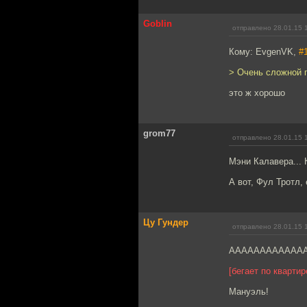
Goblin
отправлено 28.01.15 
Кому: EvgenVK,
#
> Очень сложной 
это ж хорошо
grom77
отправлено 28.01.15 
Мэни Калавера... 
А вот, Фул Тротл,
Цу Гундер
отправлено 28.01.15 
ААААААААААААА
[бегает по кварти
Мануэль!