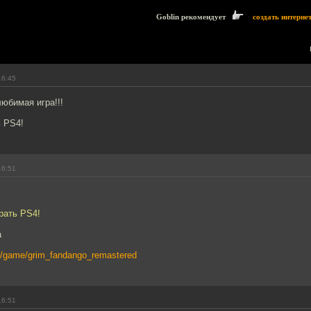
Goblin рекомендует
создать интерне
16:45
любимая игра!!!
ь PS4!
16:51
рать PS4!
а
m/game/grim_fandango_remastered
16:51