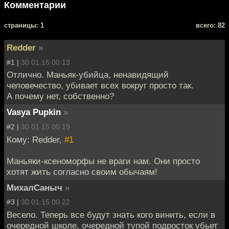
Комментарии
cтраницы: 1
всего: 82
Redder
»
#1 |
30.01.15 00:13
Отлично. Маньяк-убийца, ненавидящий
человечество, убивает всех вокруг просто так.
А почему нет, собственно?
Vasya Pupkin
»
#2 |
30.01.15 00:19
Кому: Redder,
#1
Маньяки-ксеноморфы не враги нам. Они просто
хотят жить согласно своим обычаям!
МихалСаныч
»
#3 |
30.01.15 00:22
Весело. Теперь все будут знать кого винить, если в
очередной школе, очередной тупой подросток убьет