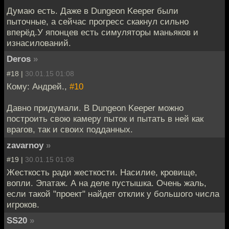
Думаю есть. Даже в Dungeon Keeper были
пыточные, а сейчас прогресс скакнул сильно
вперёд.У японцев есть симуляторы маньяков и
изнасилований.
Deros
»
#18 |
30.01.15 01:08
Кому: Андрей.,
#10
Давно придумали. В Dungeon Keeper можно
построить свою камеру пыток и пытать в ней как
врагов, так и своих подданных.
zavarnoy
»
#19 |
30.01.15 01:08
Жесткость ради жесткости. Насилие, кровище,
вопли. Эпатаж. А на деле пустышка. Очень жаль,
если такой "проект" найдет отклик у большого числа
игроков.
SS20
»