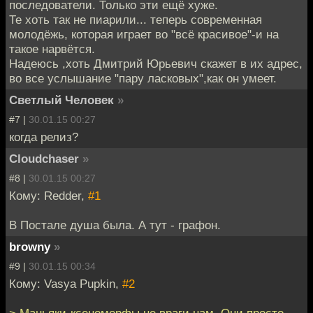
последователи. Только эти ещё хуже.
Те хоть так не пиарили... теперь современная
молодёжь, которая играет во "всё красивое"-и на
такое нарвётся.
Надеюсь ,хоть Дмитрий Юрьевич скажет в их адрес,
во все услышание "пару ласковых",как он умеет.
Светлый Человек
»
#7 |
30.01.15 00:27
когда релиз?
Cloudchaser
»
#8 |
30.01.15 00:27
Кому: Redder,
#1
В Постале душа была. А тут - графон.
browny
»
#9 |
30.01.15 00:34
Кому: Vasya Pupkin,
#2
> Маньяки-ксеноморфы не враги нам. Они просто