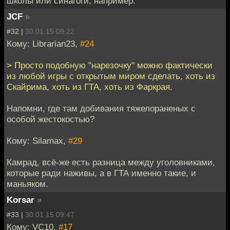
школы или синагоги, например.
JCF
»
#32 |
30.01.15 09:22
Кому: Librarian23,
#24
> Просто подобную "нарезочку" можно фактически
из любой игры с открытым миром сделать, хоть из
Скайрима, хоть из ГТА, хоть из Фаркрая.
Напомни, где там добивания тяжелораненых с
особой жестокостью?
Кому: Silamax,
#29
Камрад, всё-же есть разница между уголовниками,
которые ради наживы, а в ГТА именно такие, и
маньяком.
Korsar
»
#33 |
30.01.15 09:47
Кому: VC10,
#17