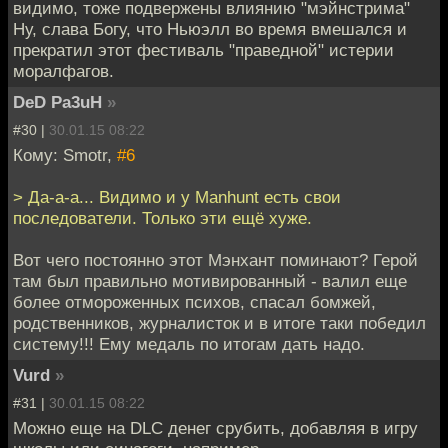
видимо, тоже подвержены влиянию "мэйнстрима"
Ну, слава Богу, что Ньюэлл во время вмешался и
прекратил этот фестиваль "праведной" истерии
моралфагов.
DeD Pa3uH
»
#30 |
30.01.15 08:22
Кому: Smotr,
#6
> Да-а-а... Видимо и у Manhunt есть свои
последователи. Только эти ещё хуже.
Вот чего постоянно этот Мэнхант поминают? Герой
там был правильно мотивированный - валил еще
более отмороженных психов, спасал бомжей,
родственников, журналисток и в итоге таки победил
систему!!! Ему медаль по итогам дать надо.
Vurd
»
#31 |
30.01.15 08:22
Можно еще на DLC денег срубить, добавляя в игру