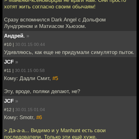
хотят жить согласно своим обычаям!
Сразу вспомнился Dark Angel с Дольфом
Лундгреном и Матиасом Хьюзом.
Андрей.
»
#10 |
30.01.15 00:44
Удивляюсь, как еще не придумали симулятор пыток.
JCF
»
#11 |
30.01.15 00:58
Кому: Дадли Смит,
#5
Эту, вроде, поляки делают, не?
JCF
»
#12 |
30.01.15 01:04
Кому: Smotr,
#6
> Да-а-а... Видимо и у Manhunt есть свои
последователи. Только эти ещё хуже.