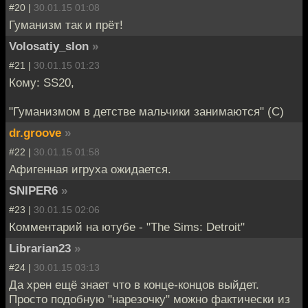
#20 |
30.01.15 01:08
Гуманизм так и прёт!
Volosatiy_slon
»
#21 |
30.01.15 01:23
Кому: SS20,
"Гуманизмом в детстве мальчики занимаются" (C)
dr.groove
»
#22 |
30.01.15 01:58
Афигенная игруха ожидается.
SNIPER6
»
#23 |
30.01.15 02:06
Комментарий на ютубе - "The Sims: Detroit "
Librarian23
»
#24 |
30.01.15 03:13
Да хрен ещё знает что в конце-концов выйдет.
Просто подобную "нарезочку" можно фактически из