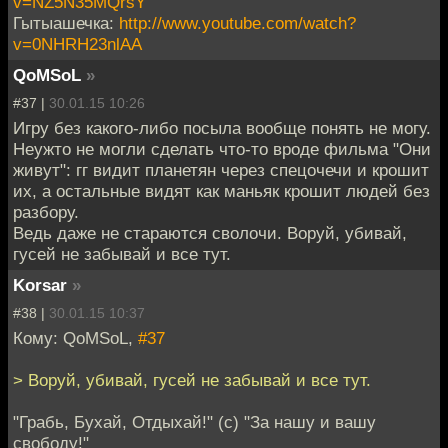
v=NZ5N35MQrsY
Гытыашечка:
http://www.youtube.com/watch?
v=0NHRH23nlAA
QoMSoL
»
#37 |
30.01.15 10:26
Игру без какого-либо посыла вообще понять не могу.
Неужто не могли сделать что-то вроде фильма "Они
живут": гг видит планетян через спецочечи и крошит
их, а остальные видят как маньяк крошит людей без
разбору.
Ведь даже не стараются сволочи. Воруй, убивай,
гусей не забывай и все тут.
Korsar
»
#38 |
30.01.15 10:37
Кому: QoMSoL,
#37
> Воруй, убивай, гусей не забывай и все тут.
"Грабь, Бухай, Отдыхай!" (с) "За нашу и вашу
свободу!"