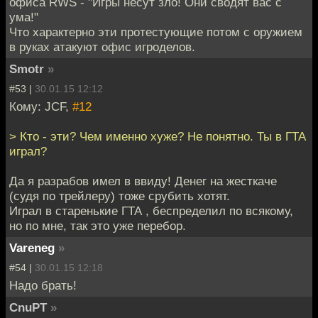
офиса RWS - "Игры несут зло! Они сводят вас с
ума!"
Что характерно эти протестующие потом с оружием
в руках атакуют офис игроделов.
Smotr
»
#53 |
30.01.15 12:12
Кому: JCF,
#12
> Кто - эти? Чем именно хуже? Не понятно. Ты в ГТА
играл?
Да я разрабов имел в ввиду! Денег на жесткаче
(судя по трейлеру) тоже срубить хотят.
Играл в старенькие ГТА , беспределил по всякому,
но по мне, так это уже перебор.
Vareneg
»
#54 |
30.01.15 12:18
Надо брать!
CnuPT
»