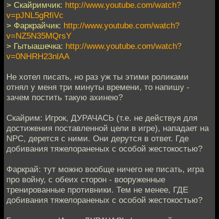
> Скайримчик:
http://www.youtube.com/watch?
v=pJNL5gRfiVc
> Фаркрайчик:
http://www.youtube.com/watch?
v=NZ5N35MQrsY
> Гытыашечка:
http://www.youtube.com/watch?
v=0NHRH23nlAA
Не хотел писать, но раз уж ты этими роликами
отнял у меня три минуты времени, то напишу -
зачем постить такую ахинею?
Скайрим: Игрок, ДУРАЧАСЬ (т.е. не действуя для
достижения поставленной цели в игре), нападает на
NPC, дерется с ними. Они дерутся в ответ. Где
добивания тяжелораненых с особой жестокостью?
Фаркрай: тут можно вообще ничего не писать, игра
про войну, с обеих сторон - вооруженные
тренированные противники. Тем не менее, ГДЕ
добивания тяжелораненых с особой жестокостью?