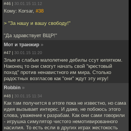
#46 |
30.01.15 11:12
Кому: Korsar,
#38
> "За нашу и вашу свободу!"
"Да здравствует ВЩР!"
Мот и транжир
»
#47 |
30.01.15 11:20
Злые и слабые малолетние дебилы ссут кипятком.
Наконец то они смогут начать свой "крестовый
поход" против ненавистного им мира. Столько
радостных возгласов как "они" ждут эту игру!
Robbin
»
#48 |
30.01.15 11:34
Как там получится в итоге пока не известно, но сама
идея вызывает интерес. И даже, не побоюсь этого
слова, уважение к разрабам. Как они сами говорили
- игрушка симулятор чистого немотивированного
насилия. То есть если в других играх жестокость