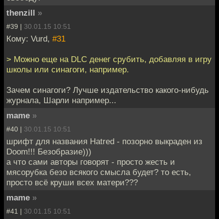
thenzill
»
#39 |
30.01.15 10:51
Кому: Vurd,
#31
> Можно еще на DLC денег срубить, добавляя в игру
школы или синагоги, например.
Зачем синагоги? Лучше издательство какого-нибудь
журнала, Шарли например...
mame
»
#40 |
30.01.15 10:51
шрифт для названия Hatred - позорно выкраден из
Doom!!! Безобразие)))
а что сами авторы говорят - просто жесть и
мясорубка безо всякого смысла будет? то есть,
просто всё круши всех матери???
mame
»
#41 |
30.01.15 10:51