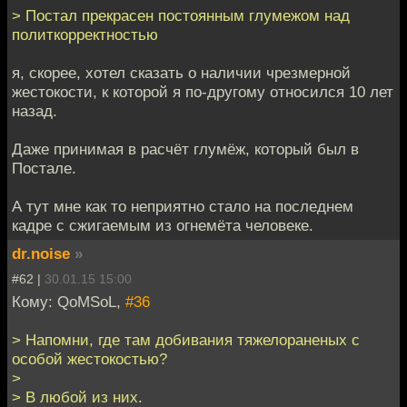
> Постал прекрасен постоянным глумежом над
политкорректностью
я, скорее, хотел сказать о наличии чрезмерной
жестокости, к которой я по-другому относился 10 лет
назад.
Даже принимая в расчёт глумёж, который был в
Постале.
А тут мне как то неприятно стало на последнем
кадре с сжигаемым из огнемёта человеке.
dr.noise
»
#62 |
30.01.15 15:00
Кому: QoMSoL,
#36
> Напомни, где там добивания тяжелораненых с
особой жестокостью?
>
> В любой из них.