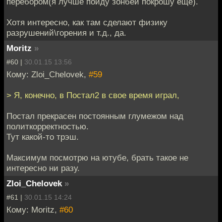
перебором(я лучше пойду зонбей покрошу ещё).
Хотя интересно, как там сделают физику
разрушений\горения и т.д., да.
Moritz
»
#60 |
30.01.15 13:56
Кому: Zloi_Chelovek,
#59
> Я, конечно, в Постал2 в свое время играл,
Постал прекрасен постоянным глумежом над
политкорректностью.
Тут какой-то трэш.
Максимум посмотрю на ютубе, брать такое не
интересно ни разу.
Zloi_Chelovek
»
#61 |
30.01.15 14:24
Кому: Moritz,
#60