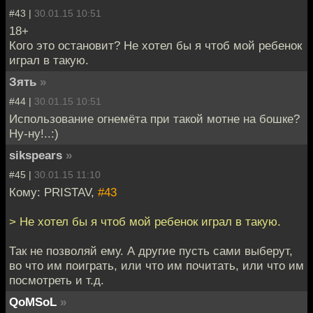
#43 |
30.01.15 10:51
18+
Кого это остановит? Не хотел бы я чтоб мой ребенок
играл в такую.
Зять
»
#44 |
30.01.15 10:51
Использование огнемёта при такой мотне на бошке?
Ну-ну!..:)
sikspears
»
#45 |
30.01.15 11:10
Кому: PRISTAV,
#43
> Не хотел бы я чтоб мой ребенок играл в такую.
Так не позволяй ему. А другие пусть сами выберут,
во что им поиграть, или что им почитать, или что им
посмотреть и т.д.
QoMSoL
»