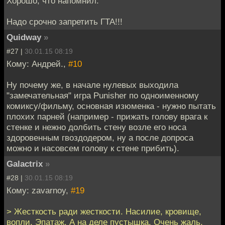
Хорошо, что напомнил.
Надо срочно запретить ГТА!!!
Quidway
»
#27 |
30.01.15 08:19
Кому: Андрей.,
#10
Ну почему же, в начале нулевых выходила
"замечательная" игра Punisher по одноименному
комиксу/фильму, основная изюменка - нужно пытать
плохих парней (например - прижать голову врага к
стенке и нежно долбить стену возле его носа
здоровенным гвоздодером, ну а после допроса
можно и насовсем голову к стене прибить).
Galactrix
»
#28 |
30.01.15 08:19
Кому: zavarnoy,
#19
> Жесткость ради жесткости. Насилие, кровище,
вопли. Эпатаж. А на деле пустышка. Очень жаль,