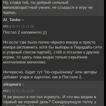
Ну, слава тнб, ты добрый сильный
великовозрастный умник, не ссышься и игру не
ждешь.
Al_Tanko
»
#51 |
30.01.15 11:56
Постал 2 напомнило )))
Но если там было полно чёрного юмора и просто
юмора (вспомнить хотя бы выборы в Парадайз-сити
и угарный список партий), стёб и отсылки к другим
играм, то здесь пока видно только серьёзное
молчаливое мочилово.
Интересно, будет тут "по-серьёзному" или авторы
добавят угара и идиотии, как в Постале 2.
sikspears
»
#52 |
30.01.15 12:05
Я аж решил в постал игрануть. И что мы видим в
первый же игровой день? Скандирующую толпу у