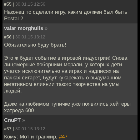
#55 |
30.01.15 12:56
Наконец то сделали игру, каким должен был быть
Postal 2
valar morghulis
»
#56 |
30.01.15 13:12
Обязательно буду брать!
Это ж будет событие в игровой индустрии! Снова
лицемерные поборники морали, у которых дети
учатся исключительно на играх и надписях на
пачках сигарет, будут кукарекать о выдуманном
негативном влиянии такого творчества на умы
людей.
Даже на любимом тупичке уже появились хейтеры
хатреда 600
CnuPT
»
#57 |
30.01.15 13:12
Кому: Мот и транжир,
#47