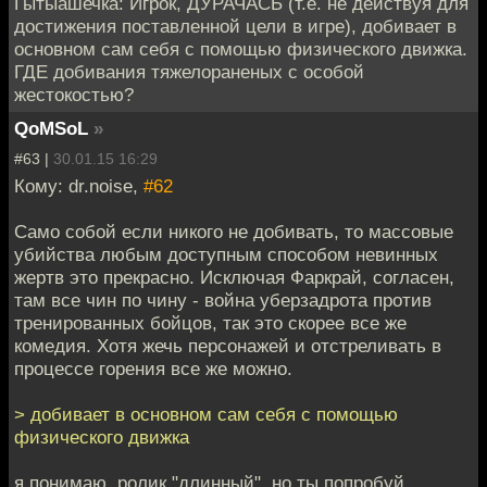
Гытыашечка: Игрок, ДУРАЧАСЬ (т.е. не действуя для
достижения поставленной цели в игре), добивает в
основном сам себя с помощью физического движка.
ГДЕ добивания тяжелораненых с особой
жестокостью?
QoMSoL
»
#63 |
30.01.15 16:29
Кому: dr.noise,
#62
Само собой если никого не добивать, то массовые
убийства любым доступным способом невинных
жертв это прекрасно. Исключая Фаркрай, согласен,
там все чин по чину - война уберзадрота против
тренированных бойцов, так это скорее все же
комедия. Хотя жечь персонажей и отстреливать в
процессе горения все же можно.
> добивает в основном сам себя с помощью
физического движка
я понимаю, ролик "длинный", но ты попробуй