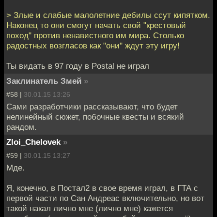
> Злые и слабые малолетние дебилы ссут кипятком.
Наконец то они смогут начать свой "крестовый
поход" против ненавистного им мира. Столько
радостных возгласов как "они" ждут эту игру!
Ты видать в 97 году в Postal не играл
Заклинатель Змей
»
#58 |
30.01.15 13:26
Сами разработчики рассказывают, что будет
нелинейный сюжет, побочные квесты и всякий
рандом.
Zloi_Chelovek
»
#59 |
30.01.15 13:27
Мде.
Я, конечно, в Постал2 в свое время играл, в ГТА с
первой части по Сан Андреас включительно, но вот
такой накал лично мне (лично мне) кажется