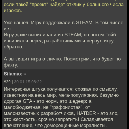
если такой "проект" найдет отклик у большого числа
игроков.
Уже нашел. Игру поддержали в STEAM. В том числе
и я.
Игру даже выпиливали из STEAM, но потом Гейб
извинился перед разработчиками и вернул игру
обратно.
А выглядит игра отлично. Посмотрим, что будет по
факту.
Silamax
»
#29 |
30.01.15 08:22
Интересная штука получается: схожая по смыслу,
известная на весь мир, мега-популярная, безумно
дорогая GTA - это норм, это шедевр; а
малобюджетная, не "графонистая", от
малоизвестных разработчиков, HATDER - это зло,
это жесткость, срочно запретить! Складывается
впечатление, что доморощенные моралисты,