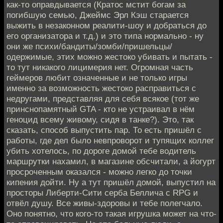
как-то оправдывается (Кратос мстит богам за
погибшую семью, Джеймс Эрл Кэш старается
выжить в незаконном реалити-шоу и добраться до
его организатора и т.д.) и это типа нормально - ну
они же психи/бандиты/зомби/пришельцы/
одержимые, этих можно жестоко убивать и пытать -
то тут никакого лицимерия нет. Огромная часть
геймеров любит означенные и не только игры
именно за возможность жестоко расправиться с
недругами, представляя для себя всякое (тот же
принснопамятный GTA - кто не устраивал в нём
геноцид всему живому, сидя в танке?). Это, так
сказать, способ выпустить пар. То есть пришёл с
работы, где дел было невпроворот и тупящих коллег
убить хотелось, по дороге домой тебе водитель
маршрутки нахамил, в магазине обсчитали, а йогурт
просроченным оказался - можно легко до точки
кипения дойти. Ну а тут пришёл домой, выпустил на
просторы Либерти-Сити серба Беллича с RPG и
отвёл душу. Все живы-здоровы и тебе полегчало.
Оно понятно, что кого-то такая игрушка может на что-