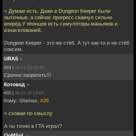
> Думаю есть. Даже в Dungeon Keeper были
пыточные, а сейчас прогресс скакнул сильно
вперёд.У японцев есть симуляторы маньяков и
изнасилований.
Dungeon Keeper - это же стёб. А тут как-то и не стёб
совсем.
URAS
»
#34 |
30.01.15 09:49
Срочно запретить!!!
Котовод
»
#35 |
30.01.15 10:00
Кому: Silamax,
#29
> схожая по смыслу
А ты точно в ГТА играл?
QoMSoL
»