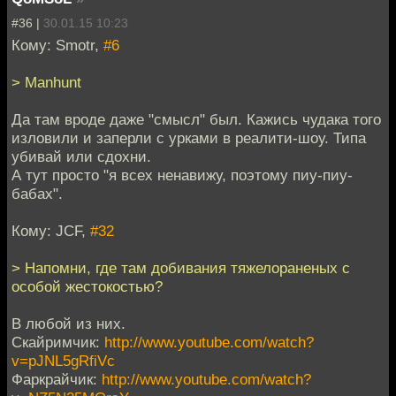
#36 |
30.01.15 10:23
Кому: Smotr,
#6
> Manhunt
Да там вроде даже "смысл" был. Кажись чудака того
изловили и заперли с урками в реалити-шоу. Типа
убивай или сдохни.
А тут просто "я всех ненавижу, поэтому пиу-пиу-
бабах".
Кому: JCF,
#32
> Напомни, где там добивания тяжелораненых с
особой жестокостью?
В любой из них.
Скайримчик:
http://www.youtube.com/watch?
v=pJNL5gRfiVc
Фаркрайчик:
http://www.youtube.com/watch?