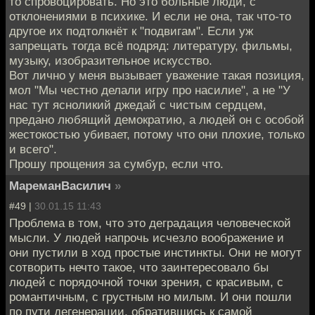
то спровоцировать. Но это больные люди, с
отклонениями в психике. И если не она, так что-то
другое их подтолкнёт к "подвигам". Если уж
запрещать тогда всё подряд: литературу, фильмы,
музыку, изобразительное искусство.
Вот лично у меня вызывает уважение такая позиция,
мол "Мы честно делали игру про насилие", а не "У
нас тут ясноликий джедай с чистым сердцем,
предано любящий демократию, а людей он с особой
жестокостью убивает, потому что они плохие, только
и всего".
Прошу прощения за сумбур, если что.
МареманВасилич
»
#49 |
30.01.15 11:43
Проблема в том, что это деградация человеческой
мысли. У людей напрочь исчезло воображение и
они пустили в ход простые инстинкты. Они не могут
сотворить нечто такое, что заинтересовало бы
людей с порядочной точки зрения, с красивым, с
романтичным, с грустным но милым. И они пошли
по пути дегенерации, обратившись к самой