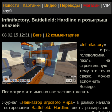
Новости
|
Картинки
|
Видео
|
Переводы
|
Магазин
|
VIP
клуб
Infinifactory, Battlefield: Hardline и розыгрыш
ключей
08.02.15 12:31
|
Bers
|
12 комментариев
«
Infinifactory
»
— игра-
головоломка,
пазлы на
строительную
тему это точно
свежо, можно
вспомнить
Besiege.
Посмотрим что именно нас заставят делать.
Журнал «
Навигатор игрового мира
» в рамках начала
тестирования
Battlefield: Hardline
опять разыгрывает