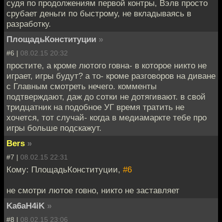
судя по продолжениям первой контры, Вэлв просто
срубает деньги по быстрому, не вкладываясь в
разработку.
ПлощадьКонституции
»
#6 |
08.02.15 20:32
простите, а кроме лютого говна- в которое никто не
играет, игры будут? а то- кроме разговоров на диване
с Главным смотреть нечего. комменты
подтверждают, даж до сотки не дотягивают. в свой
тридцатник на подобное УГ время тратить не
хочется, тот случай- когда в медиамаркте тебе про
игры больше подскажут.
Bers
»
#7 |
08.02.15 22:31
Кому: ПлощадьКонституции,
#6
не смотри лютое говно, никто не заставляет
Ka6aH4iK
»
#8 |
08.02.15 23:06