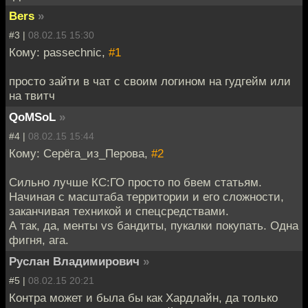
Bers
»
#3 |
08.02.15 15:30
Кому: passechnic,
#1
просто зайти в чат с своим логином на гудгейм или
на твитч
QoMSoL
»
#4 |
08.02.15 15:44
Кому: Серёга_из_Перова,
#2
Сильно лучше КС:ГО просто по бвем статьям.
Начиная с масштаба территории и его сложности,
заканчивая техникой и спецсредствами.
А так, да, менты vs бандиты, пукалки покупать. Одна
фигня, ага.
Руслан Владимирович
»
#5 |
08.02.15 20:21
Контра может и была бы как Хардлайн, да только