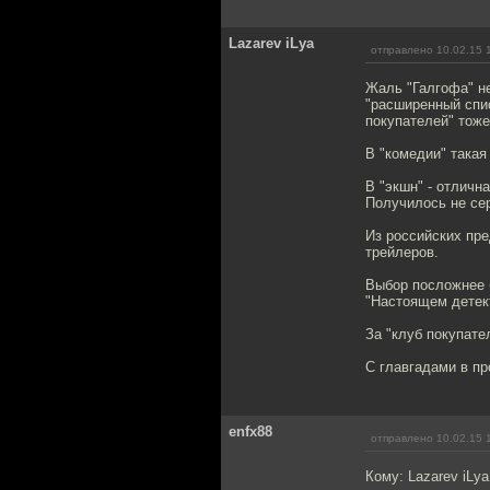
Lazarev iLya
отправлено 10.02.15 
Жаль "Галгофа" не
"расширенный спис
покупателей" тоже
В "комедии" такая
В "экшн" - отличн
Получилось не се
Из российских пре
трейлеров.
Выбор посложнее б
"Настоящем детект
За "клуб покупате
С главгадами в п
enfx88
отправлено 10.02.15 
Кому: Lazarev iLy