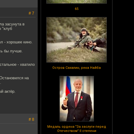
65
# 7
ла засунута в
о "клуб
л - хорошее кино.
сь бы лучше.
стальное - хватило
Остров Сахалин, река Найба
 Остановился на
.
й актёр.
# 8
Медаль ордена "За заслуги перед
Отечеством" II степени