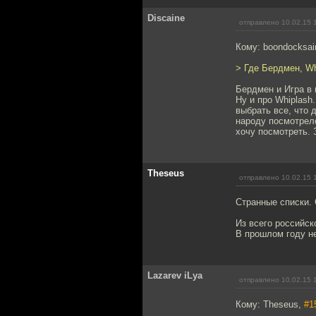
Discaine
отправлено 10.02.15 
Кому: boondocksai
> Где Бердмен, Wh
Бердмен и Игра в 
Ну и про Whiplash
выбрать все, что 
народу посмотрело
хочу посмотреть.
Theseus
отправлено 10.02.15 
Странные списки.
Из всего российск
В прошлом году не
Lazarev iLya
отправлено 10.02.15 
Кому: Theseus,
#1