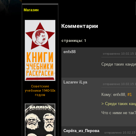
Магазин
Комментарии
cтраницы: 1
enfx88
отправлено 10.02.15 
Среди таких канди
Lazarev iLya
отправлено 10.02.15 
Советские
учебники 1940-50х
Кому: enfx88,
#1
годов
> Среди таких кан
Что с ними не так
Серёга_из_Перова
отправлено 10.02.15