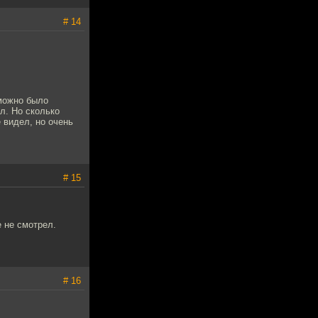
# 14
 можно было
ил. Но сколько
 видел, но очень
# 15
е не смотрел.
# 16