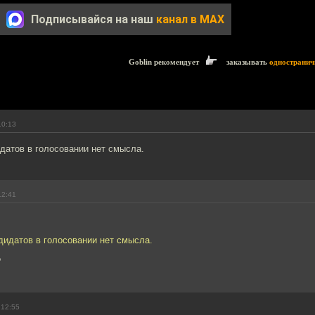
Подписывайся на наш
канал в MAX
Goblin рекомендует
заказывать
одностранич
10:13
датов в голосовании нет смысла.
12:41
дидатов в голосовании нет смысла.
?
 12:55