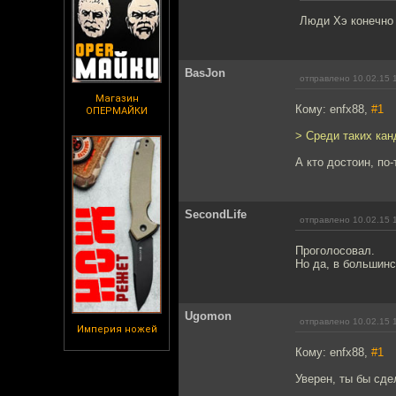
Люди Хэ конечно
BasJon
отправлено 10.02.15 
Магазин
Кому: enfx88,
#1
ОПЕРМАЙКИ
> Среди таких кан
А кто достоин, по
SecondLife
отправлено 10.02.15 
Проголосовал.
Но да, в большинс
Ugomon
отправлено 10.02.15 
Империя ножей
Кому: enfx88,
#1
Уверен, ты бы сде