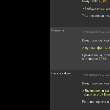
Кому: enfx88,
#8
> Победа властели
Там несколько ном
Discaine
отправлено 10.02.15 
Кому: boondocksai
> лучшие фильмы 
Премия наша, поэт
в феврале 2014.
Lazarev iLya
отправлено 10.02.15 
Кому: boondocksai
> Выбираем, я так
Теория всего? Вол
Речь про прокат в