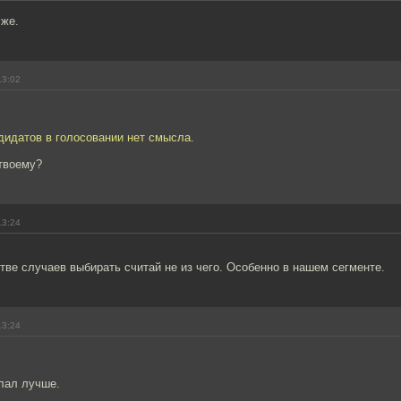
 же.
13:02
дидатов в голосовании нет смысла.
-твоему?
13:24
тве случаев выбирать считай не из чего. Особенно в нашем сегменте.
13:24
лал лучше.