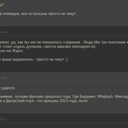
ак?
 очевидна, все остальные просто не тянут.
14:16
пешт, да, как бы оно не показалось странным - Люди Икс (не поклонник
ут стоит отдать должное, смогли красиво преподнести).
чно же Фарго.
к выше выразились - просто не тянут :)
14:36
е удался.
онимаю, лучшие фильмы прошлого года. Где Бердмен, Whiplash, Имитац
к и Даласский клуб - это фильмы 2013 года, алле.
15:17