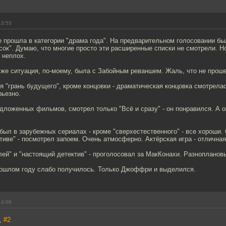
13:53
 прошла в категории "драма года". На предварительном голосовании бы
ок". Думаю, что многие просто эти расширенные списки не смотрели. Н
 неплох.
 же ситуация, по-моему, была с Забойным реваншем. Жаль, что не проше
ая "грань будущего", кроме концовки - драматическая концовка смотрела
рьезно.
дложенных фильмов, смотрел только "Всё и сразу" - он понравился. А о
ыл в зарубежных сериалах - кроме "сверхестественного" - все хороши.
иве" - посмотрел запоем. Очень атмосферно. Актёрская игра - отличная
лей" и "настоящий детектив" - проголосовал за МакКонахи. Разноплановы
рошлом году слабо получилось. Только Джоффри и выделился.
14:09
a,
#2