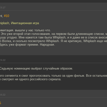
15:17
nt,
#10
iplash, Имитационная игра
имитация. вышли у нас только что.
. Это уже второй этап голосования, на первом были длиннющие списки,
душу угодно. Мне кажется там была Whiplash, и я даже ее в список внос
 Волка, и сколько посмотрело Whiplash. Я не критикую, Whiplash еще не
 Здесь уже формат премии. Народная.
15:22
 Седьмую номинацию выбрал случайным образом.
ого сегмента я смог проголосовать только за один фильм. Все остально
 смотрел ни одного российского сериала.
16:22
5