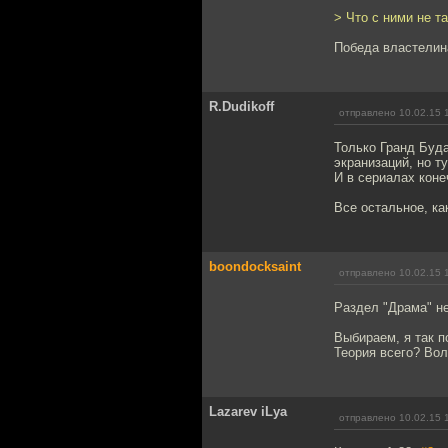
> Что с ними не т
Победа властелина
R.Dudikoff
отправлено 10.02.15 
Только Гранд Буда
экранизаций, но т
И в сериалах коне
Все остальное, ка
boondocksaint
отправлено 10.02.15 
Раздел "Драма" н
Выбираем, я так п
Теория всего? Вол
Lazarev iLya
отправлено 10.02.15 