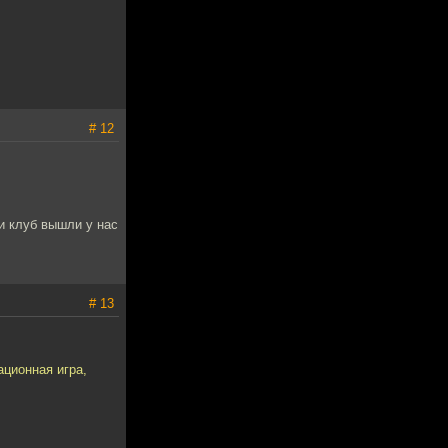
# 12
и клуб вышли у нас
# 13
ационная игра,