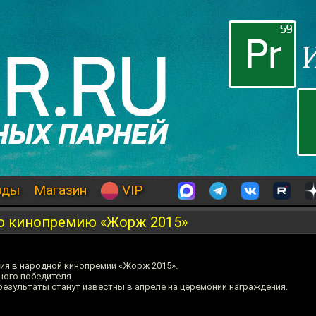
оды
Магазин
VIP
ю кинопремию «Жорж 2015»
ия в народной кинопремии «Жорж 2015».
ного победителя.
результаты станут известны в апреле на церемонии награждения.