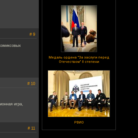
# 9
 комиксовых
Медаль ордена "За заслуги перед
Отечеством" II степени
# 10
ионная игра,
РВИО
# 11