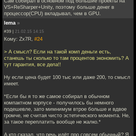
Сам собирал в основном под большие проекты на
VS+ReSharper+Unity, поэтому больше денег в
процессор(CPU) вкладывал, чем в GPU.
lema
»
#39 |
21.02.15 14:15
Кому: Zx7R,
#24
> А смысл? Если на такой комп деньги есть,
станешь ты сколько то там процентов экономить? А
тут гарантия, все дела!!
Ну если цена будет 100 тыс или даже 200, то смысл
имеет.
*Если бы я то же самое собирал в обычном
компактном корпусе - получилось бы немного
подешевле, зато мимнимум втрое больше и вдвое
громче, не считая чисто эстетического момента. Не,
за такое переплатить вообще не жалко.*
А кто сказал, что речь идёт про совсем обычный? Я