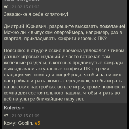
#6 |
21.02.15 01:02
Заварю-ка я себе кипяточку!
Дмитрий Юрьевич, разрешите высказать пожелание!
Можно ли к выпускам опергеймера, например, раз в
квартал, прикладывать конфиги игровых ПК?
Поясняю: в студенческие времена увлекался чтивом
разных игровых изданий и часто встречал там
железные разделы, в которых продвинутые камрады
выкладывали актуальные конфиги ПК с тремя
градациями: комп для нищеброда, чтобы на низких
настройках играть; комп - середнячок, чтобы играть
на высоких настройках во все игры, кроме новинок; и
компа для состоятельного пацана, чтобы играть во
всё на ультре ближайшие пару лет.
Kolerts
»
#7 |
21.02.15 01:09
Кому: Goblin,
#5