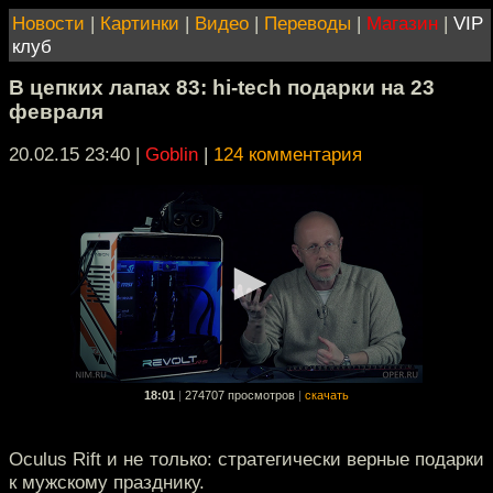
Новости
|
Картинки
|
Видео
|
Переводы
|
Магазин
|
VIP
клуб
В цепких лапах 83: hi-tech подарки на 23
февраля
20.02.15 23:40
|
Goblin
|
124 комментария
18:01
|
274707 просмотров
|
скачать
Oculus Rift и не только: стратегически верные подарки
к мужскому празднику.