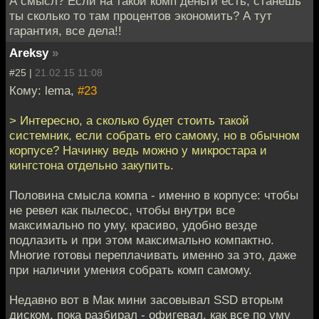
А смысл? Если на такой комп деньги есть, станешь
ты сколько то там процентов экономить? А тут
гарантия, все дела!!
Areksy
»
#25 |
21.02.15 11:08
Кому: lema,
#23
> Интересно, а сколько будет стоить такой
системник, если собрать его самому, но в обычном
корпусе? Начинку ведь можно у микростара и
кингстона отдельно закупить.
Половина смысла компа - именно в корпусе: чтобы
не ревел как пылесос, чтобы внутри все
максимально по уму, красиво, удобно везде
подлазить и при этом максимально компактно.
Многие готовы переплачивать именно за это, даже
при наличии умения собрать комп самому.
Недавно вот в Мак мини засовывал SSD вторым
диском, пока разбирал - офигевал, как все по уму