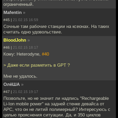
ограниченный.
Mafentin
»
#45 |
21.02.15 16:59
Сочные там рабочие станции на ксеонах. На таких
считать одно удовольствие.
BloodJohn
»
#46 |
21.02.15 18:17
Кому: Heterodyne,
#40
> Даже если разметить в GPT ?
Мне не удалось.
ОлёША
»
#47 |
21.02.15 19:17
Позвольте, но не значит ли надпись "Rechargeable
Li-Ion mobile power" на задней стенке девайса от
APC, что он не литий полимерный? Интересуюсь с
целью прояснения ситуации. Да, и 350 циклов