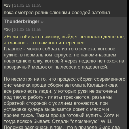
#29 |
21.02.15 11:55
пока смотрел ролик слюнями соседей затопил
Thunderbringer
»
#30 |
21.02.15 11:55
>Если собирать самому, выйдет несколько дешевле,
а главное - это намного интереснее.
Главное - можно собрать из того железа, которое
нужно, в нормальном корпусе, не напоминающем
новогоднюю елку, который через неделю не похож на
прозрачный мешок от пылесоса с подсветкой.
Но несмотря на то, что процесс сборки современного
системника проще сборки автомата Калашникова,
все равно есть люди, у которых руки не заточены
под такую работу - платы трескаются, разъемы
обратной стороной с усилием вгоняются, при
установке кулера вырывается сокет с мясом и
прочее такое. Таким проще готовый купить. Хотя и
тогда всякое бывает. Отдали "сломанную" WiiU.
Поломка заключась в том, что в приводе было два