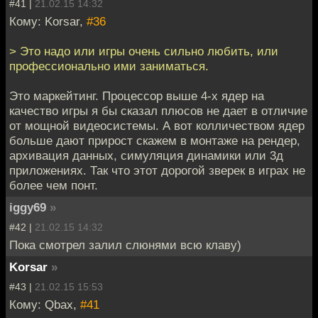
#41 |
21.02.15 14:32
Кому: Korsar,
#36
> Это надо или игры очень сильно любить, или
профессионально ими заниматься.
Это маркейтинг. Процессор выше 4-х ядер на
качество игры я бы сказал плюсов не дает в отличие
от мощной видеосистемы. А вот колличеством ядер
больше дают прирост скажем в монтаже на рендер,
архивация данных, симуляция динамики или 3д
приложениях. Так что этот дорогой зверек в играх не
более чем понт.
iggy69
»
#42 |
21.02.15 14:32
Пока смотрел залил слюнями всю клаву)
Korsar
»
#43 |
21.02.15 15:53
Кому: Qbax,
#41