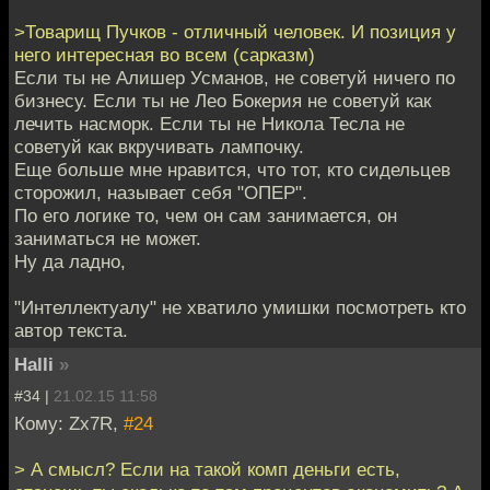
>Товарищ Пучков - отличный человек. И позиция у
него интересная во всем (сарказм)
Если ты не Алишер Усманов, не советуй ничего по
бизнесу. Если ты не Лео Бокерия не советуй как
лечить насморк. Если ты не Никола Тесла не
советуй как вкручивать лампочку.
Еще больше мне нравится, что тот, кто сидельцев
сторожил, называет себя "ОПЕР".
По его логике то, чем он сам занимается, он
заниматься не может.
Ну да ладно,
"Интеллектуалу" не хватило умишки посмотреть кто
автор текста.
Halli
»
#34 |
21.02.15 11:58
Кому: Zx7R,
#24
> А смысл? Если на такой комп деньги есть,