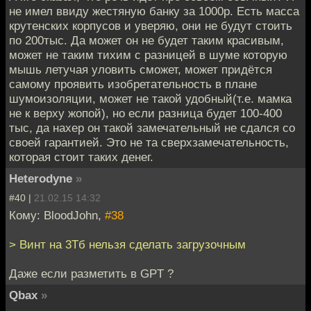
не имел ввиду жестяную банку за 1000р. Есть масса
крутенских корпусов и уверяю, они не будут стоить
по 200тыс. Да может он не будет таким красивым,
может не таким тихим с разницей в шуме которую
мышь летучая уловить сможет, может придётся
самому проявить изобретательность в плане
шумоизоляции, может не такой удобный(т.е. мамка
не к верху жопой), но если разница будет 100-400
тыс, да нахер он такой замечательный не сдался со
своей гарантией. Это не та сверхзамечательность,
которая стоит таких денег.
Heterodyne
»
#40 |
21.02.15 14:32
Кому: BloodJohn,
#38
> Винт на 3Тб нельзя сделать загрузочным
Даже если разметить в GPT ?
Qbax
»