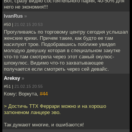
Вот, сразу видно состоятельного парня, 40-50% для
него не экономия!!!
IvanRus
»
#50 |
21.02.15 20:53
Прогуливаясь по торговому центру сегодня услышал
женские крики. Причем такие, как будто ее там
насилуют трое. Подобравшись поближе увидел
молодую девушку которая в специальном закутке
что-то там смотрела через этот самый окулюс-
шпокулюс. Видимо что-то захватывающее
получается если смотреть через сей девайс.
Areksy
»
#51 |
21.02.15 20:55
Кому: Воркута,
#44
> Достичь ТТХ Феррари можно и на хорошо
затюненом ланцере эво.
Так думают многие, и ошибаются!