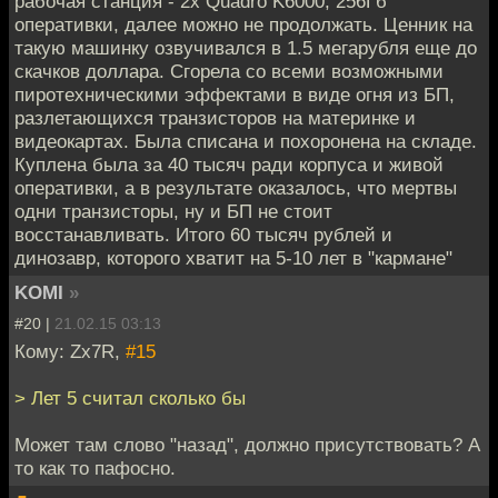
рабочая станция - 2x Quadro K6000, 256Гб
оперативки, далее можно не продолжать. Ценник на
такую машинку озвучивался в 1.5 мегарубля еще до
скачков доллара. Сгорела со всеми возможными
пиротехническими эффектами в виде огня из БП,
разлетающихся транзисторов на материнке и
видеокартах. Была списана и похоронена на складе.
Куплена была за 40 тысяч ради корпуса и живой
оперативки, а в результате оказалось, что мертвы
одни транзисторы, ну и БП не стоит
восстанавливать. Итого 60 тысяч рублей и
динозавр, которого хватит на 5-10 лет в "кармане"
KOMI
»
#20 |
21.02.15 03:13
Кому: Zx7R,
#15
> Лет 5 считал сколько бы
Может там слово "назад", должно присутствовать? А
то как то пафосно.