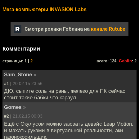
Мега-компьютеры INVASION Labs
Смотри ролики Гоблина на
канале Rutube
Комментарии
cтраницы: 1 |
2
всего: 124,
Goblin
: 2
Sam_Stone
»
#1 |
20.02.15 23:56
ДЮ, сыпите соль на раны, железо для ПК сейчас
стоит такие бабки что караул
Gomes
»
#2 |
21.02.15 00:03
Ещё с Окулусом можно заюзать девайс Leap Motion,
и махать руками в виртуальной реальности, аки
газонокосильщик.