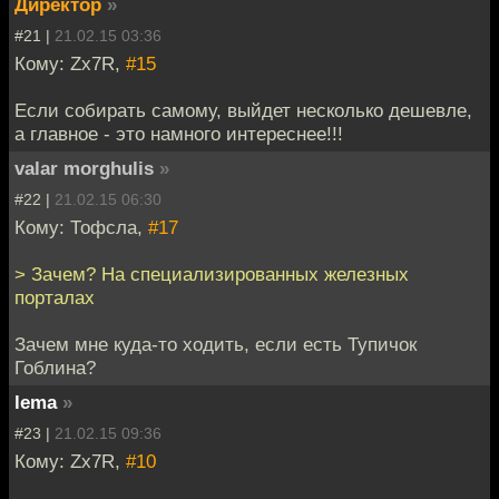
Директор
»
#21 |
21.02.15 03:36
Кому: Zx7R,
#15
Если собирать самому, выйдет несколько дешевле,
а главное - это намного интереснее!!!
valar morghulis
»
#22 |
21.02.15 06:30
Кому: Тофсла,
#17
> Зачем? На специализированных железных
порталах
Зачем мне куда-то ходить, если есть Тупичок
Гоблина?
lema
»
#23 |
21.02.15 09:36
Кому: Zx7R,
#10