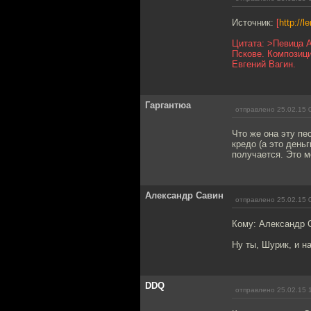
Источник:
[
http://
Цитата: >Певица 
Пскове. Композици
Евгений Вагин.
Гаргантюа
отправлено 25.02.15 
Что же она эту пе
кредо (а это день
получается. Это м
Александр Савин
отправлено 25.02.15 
Кому: Александр 
Ну ты, Шурик, и на
DDQ
отправлено 25.02.15 