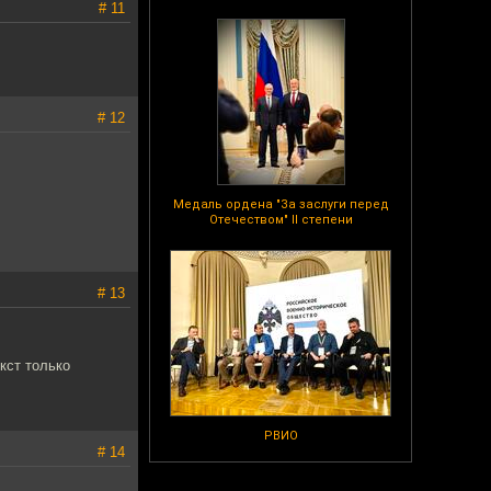
# 11
# 12
Медаль ордена "За заслуги перед
Отечеством" II степени
# 13
кст только
РВИО
# 14