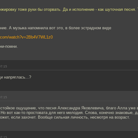
нжировку тоже руки бы оторвать. Да и исполнение - как шуточная песня. 
ние. А музыка напомнила вот это, в более эстрадном виде
be.com/watch?v=2Bb4V7WL1z0
ни-помни.
07:15
и напряглась...?
07:15
стойкое ощущение, что песня Александра Яковлевича, благо Алла уже 
. Но вот как-то простовата для него мелодия. Слова, конечно знаковые, 
жет, если захочет. Вообще сильная личность, несмотря на возраст.
07:15