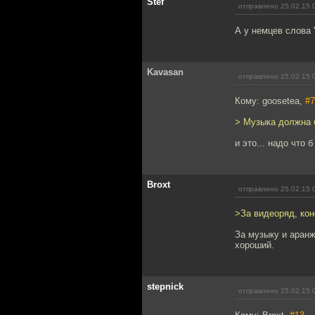
Stef
отправлено 25.02.15 
А у немцев слова 
Kavasan
отправлено 25.02.15 
Кому: goosetea,
#7
> Музыка должна 
и это... надо что 
Broxt
отправлено 25.02.15 
>За видеоряд, кон
За музыку и аранж
хороший.
stepnick
отправлено 25.02.15 