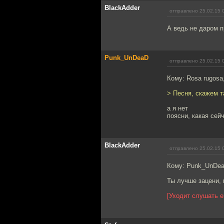
BlackAdder
отправлено 25.02.15 
А ведь не даром п
Punk_UnDeaD
отправлено 25.02.15 
Кому: Rosa rugosa
> Песня, скажем т
а я нет
поясни, какая сей
BlackAdder
отправлено 25.02.15 
Кому: Punk_UnDe
Ты лучше зацени, 
[Уходит слушать е