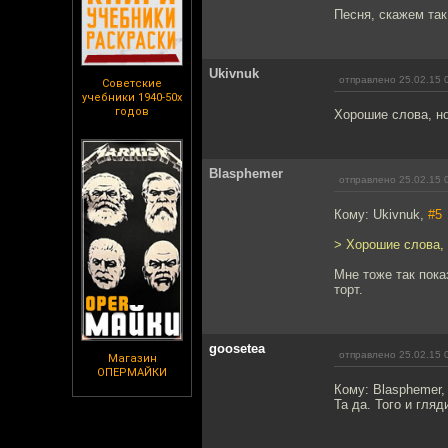
Песня, скажем так
Ukivnuk
отправлено 25.02.15 
Советские
учебники 1940-50х
годов
Хорошие слова, н
Blasphemer
отправлено 25.02.15 
Кому: Ukivnuk,
#5
> Хорошие слова,
Мне тоже так пока
торт.
goosetea
отправлено 25.02.15 
Магазин
ОПЕРМАЙКИ
Кому: Blasphemer
Та да. Того и гля