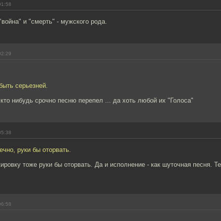
01:58
"война" и "смерть" - мужского рода.
02:29
быть серьезней.
б кто нибудь срочно песню перепел ... да хоть любой их "Голоса"
05:38
ечно, руки бы оторвать.
ировку тоже руки бы оторвать. Да и исполнение - как шуточная песня. Те
06:58