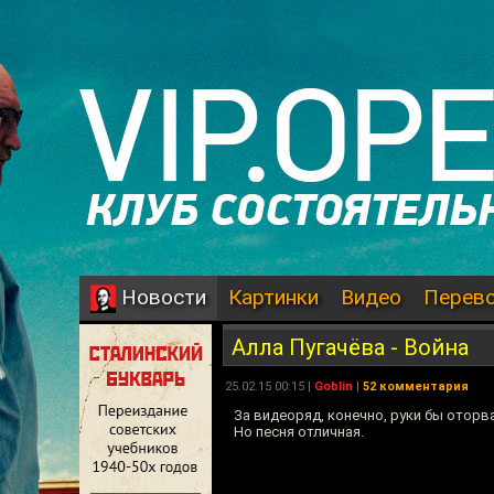
Картинки
Видео
Перев
Новости
Алла Пугачёва - Война
25.02.15 00:15 |
Goblin
|
52 комментария
За видеоряд, конечно, руки бы оторв
Но песня отличная.