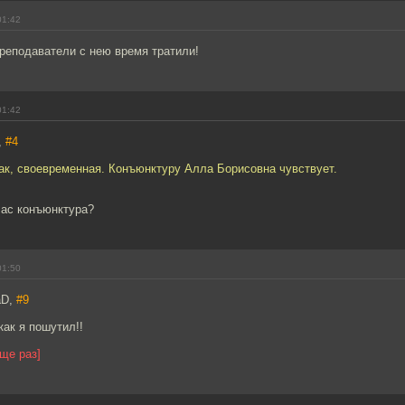
01:42
реподаватели с нею время тратили!
01:42
,
#4
ак, своевременная. Конъюнктуру Алла Борисовна чувствует.
час конъюнктура?
01:50
aD,
#9
как я пошутил!!
ще раз]