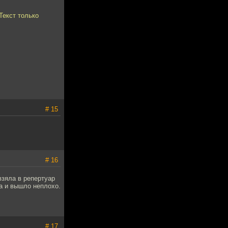
Текст только
# 15
# 16
взяла в репертуар
да и вышло неплохо.
# 17