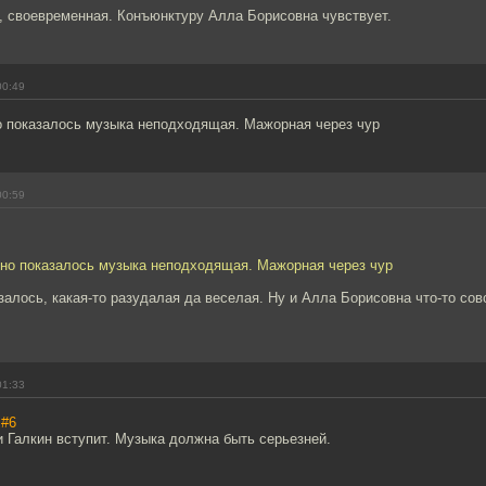
, своевременная. Конъюнктуру Алла Борисовна чувствует.
00:49
о показалось музыка неподходящая. Мажорная через чур
00:59
 но показалось музыка неподходящая. Мажорная через чур
залось, какая-то разудалая да веселая. Ну и Алла Борисовна что-то сов
01:33
,
#6
ди Галкин вступит. Музыка должна быть серьезней.