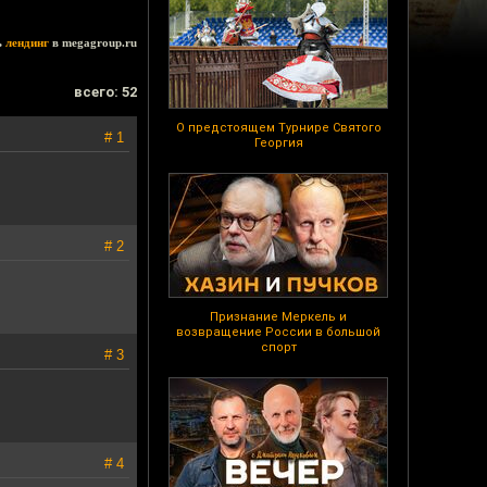
ь
лендинг
в megagroup.ru
всего: 52
О предстоящем Турнире Святого
# 1
Георгия
# 2
Признание Меркель и
возвращение России в большой
спорт
# 3
# 4