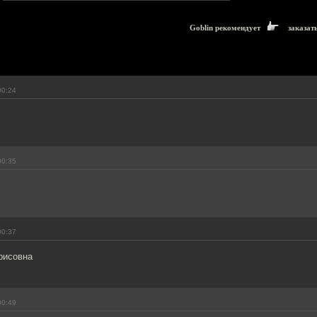
Goblin рекомендует
заказат
00:24
00:35
00:37
рисовна
00:49