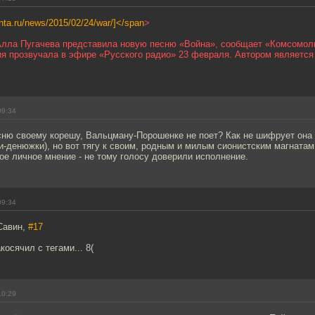
lenta.ru/news/2015/02/24/war/]</span
>
Алла Пугачева представила новую песню «Война», сообщает «Комсомол
я прозвучала в эфире «Русского радио» 23 февраля. Автором является 
09:34
сню своему корешу, Вальцману-Порошенке не поет? Как не шифрует она
ги-денюжки), но вот тягу к своим, родным и милым сионистским магнатам
ое личное мнение - не тому голосу доверили исполнение.
09:34
Савин,
#17
косячил с тегами... 8(
10:29