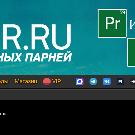
оды
Магазин
VIP
ать.