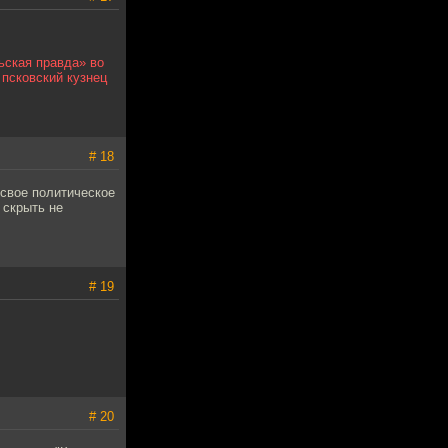
ьская правда» во
псковский кузнец
# 18
 свое политическое
 скрыть не
# 19
# 20