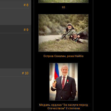
# 8
65
# 9
Остров Сахалин, река Найба
# 10
Медаль ордена "За заслуги перед
Отечеством" II степени