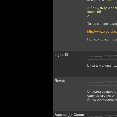
Кому: Broxt,
#13
> За музыку и ара
хороший.
>
Такое же впечатле
http://www.youtu
Полем-полем, пом
signal15
отправлено 25.02.15 
Вика Циганова под
Леман
отправлено 25.02.15 
Сначала возникло 
одну из его песен
Алла Борисовна мо
Александр Савин
отправлено 25.02.15 