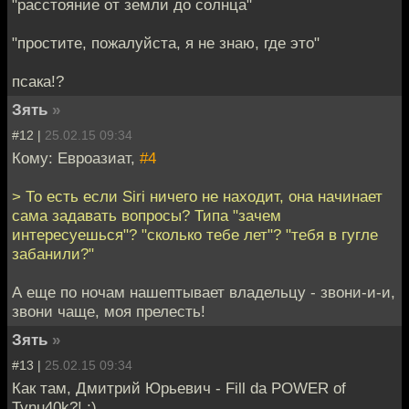
"расстояние от земли до солнца"
"простите, пожалуйста, я не знаю, где это"
псака!?
Зять
»
#12 |
25.02.15 09:34
Кому: Евроазиат,
#4
> То есть если Siri ничего не находит, она начинает
сама задавать вопросы? Типа "зачем
интересуешься"? "сколько тебе лет"? "тебя в гугле
забанили?"
А еще по ночам нашептывает владельцу - звони-и-и,
звони чаще, моя прелесть!
Зять
»
#13 |
25.02.15 09:34
Как там, Дмитрий Юрьевич - Fill da POWER of
Tynu40k?! ;)