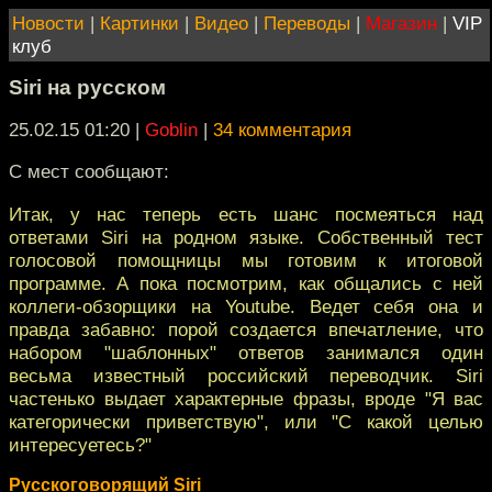
Новости
|
Картинки
|
Видео
|
Переводы
|
Магазин
|
VIP
клуб
Siri на русском
25.02.15 01:20
|
Goblin
|
34 комментария
С мест сообщают:
Итак, у нас теперь есть шанс посмеяться над
ответами Siri на родном языке. Собственный тест
голосовой помощницы мы готовим к итоговой
программе. А пока посмотрим, как общались с ней
коллеги-обзорщики на Youtube. Ведет себя она и
правда забавно: порой создается впечатление, что
набором "шаблонных" ответов занимался один
весьма известный российский переводчик. Siri
частенько выдает характерные фразы, вроде "Я вас
категорически приветствую", или "С какой целью
интересуетесь?"
Русскоговорящий Siri