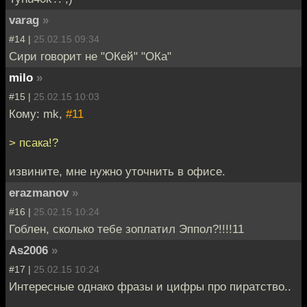
varag
»
#14 |
25.02.15 09:34
Сири говорит не "ОКей" "ОКа"
milo
»
#15 |
25.02.15 10:03
Кому: mk,
#11
> псака!?
извините, мне нужно уточнить в офисе.
erazmanov
»
#16 |
25.02.15 10:24
Гоблен, сколько тебе зоплатил Эппол?!!!!11
As2006
»
#17 |
25.02.15 10:24
Интересные однако фразы и цифры про пиратство..