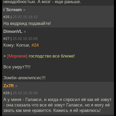
ненадобностью. А мозг - еще раньше.
i`Scream
»
#26 |
25.02.15 19:12
На ведроид подавайте!
DimonVL
»
#27 |
25.02.15 20:09
Кому: Korsar,
#24
>
[Моровое]
господство все ближе!
Все умрут?!!!
Зомби-апоклипсис!!!
Zx7R
»
#28 |
25.02.15 20:39
А у меня - Галакси, и когда я спросил её как её зовут
- она сказала что все её зовут Галакси, но я могу её
звать как мне нравится. Кажись я ей нравлюсь!