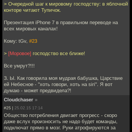
> Очередной шаг к мировому господству: в яблочной
конторе читают Тупичок.
Презентация iPhone 7 в правильном переводе на
всех мировых каналах!
Кому: tGv,
#23
>
[Моровое]
господство все ближе!
Все умрут?!!!
З. Ы. Как говорила моя мудрая бабушка, Царствие
ей Небесное - "хоть говори, хоть на siri". Я вот
думаю - может предвидела?!
Cloudchaser
»
#25 |
25.02.15 17:14
Общество потребления двигает прогресс - скоро
даже вслух произносить не надо будет команды,
подключат прямо в мозг. Руки атрофируются за