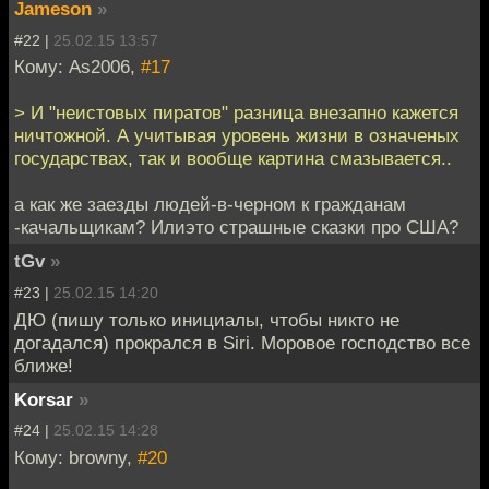
Jameson
»
#22 |
25.02.15 13:57
Кому: As2006,
#17
> И "неистовых пиратов" разница внезапно кажется
ничтожной. А учитывая уровень жизни в означеных
государствах, так и вообще картина смазывается..
а как же заезды людей-в-черном к гражданам
-качальщикам? Илиэто страшные сказки про США?
tGv
»
#23 |
25.02.15 14:20
ДЮ (пишу только инициалы, чтобы никто не
догадался) прокрался в Siri. Моровое господство все
ближе!
Korsar
»
#24 |
25.02.15 14:28
Кому: browny,
#20