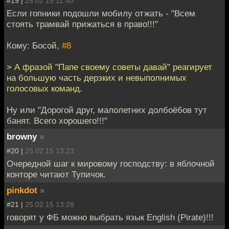
#19 |
25.02.15 11:40
Если гопники подошли мобилу отжать - "Всем
стоять трамвай прижаться в право!!!"
Кому: Босой,
#8
> А фразой "Папе своему советы давай" реагирует
на большую часть дерзких и невыполнимых
голосовых команд.
Ну или "Дорогой друг, малолетних долбоёбов тут
банят. Всего хорошего!!!"
browny
»
#20 |
25.02.15 13:23
Очередной шаг к мировому господству: в яблочной
конторе читают Тупичок.
pinkdot
»
#21 |
25.02.15 13:28
говорят у ФБ можно выбрать язык English (Pirate)!!!