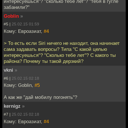
интересуешься"? "сколько тебе лет"? "тебя в гугле
забанили?"
Goblin
»
#5 |
25.02.15 01:59
Кому: Евроазиат,
#4
> То есть если Siri ничего не находит, она начинает
сама задавать вопросы? Типа "С какой целью
интересуешься"? "Сколько тебе лет"? С какого ты
района? Почему ты такой дерзкий?
vkni
»
#6 |
25.02.15 02:18
Кому: Goblin,
#5
А как же "дай мобилу погонять"?
kernigz
»
#7 |
25.02.15 02:18
Кому: Евроазиат,
#4