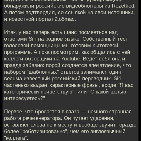
обнаружили российские видеоблоггеры из Rozetked.
А потом подтвердил, со ссылкой на свои источники,
и новостной портал 9to5mac.
Итак, у нас теперь есть шанс посмеяться над
ответами Siri на родном языке. Собственный тест
голосовой помощницы мы готовим к итоговой
программе. А пока посмотрим, как общались с ней
коллеги-обзорщики на Youtube. Ведет себя она и
правда забавно: порой создается впечатление, что
набором "шаблонных" ответов занимался один
весьма известный российский переводчик. Siri
частенько выдает характерные фразы, вроде "Я вас
категорически приветствую", или "С какой целью
интересуетесь?"
Первое, что бросается в глаза — немного странная
работа речегенератора. Он путает ударения,
вставляет слова не к месту и вообще звучит гораздо
более "роботизированно", чем его англоязычный
"коллега".