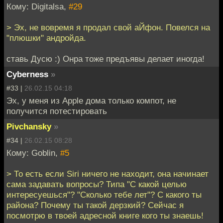
Кому: Digitalsa,
#29
> Эх, не вовремя я продал свой аЙфон. Повелся на
"плюшки" андройда.
ставь Дусю :) Онра тоже предъявы делает иногда!
Cyberness
»
#33 |
26.02.15 04:18
Эх, у меня из Apple дома только компот, не
получится потестировать
Pivchansky
»
#34 |
26.02.15 08:28
Кому: Goblin,
#5
> То есть если Siri ничего не находит, она начинает
сама задавать вопросы? Типа "С какой целью
интересуешься"? "Сколько тебе лет"? С какого ты
района? Почему ты такой дерзкий? Сейчас я
посмотрю в твоей адресной книге кого ты знаешь!