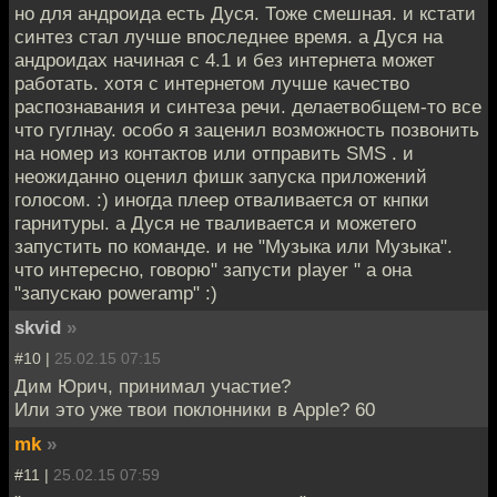
но для андроида есть Дуся. Тоже смешная. и кстати
синтез стал лучше впоследнее время. а Дуся на
андроидах начиная с 4.1 и без интернета может
работать. хотя с интернетом лучше качество
распознавания и синтеза речи. делаетвобщем-то все
что гуглнау. особо я заценил возможность позвонить
на номер из контактов или отправить SMS . и
неожиданно оценил фишк запуска приложений
голосом. :) иногда плеер отваливается от кнпки
гарнитуры. а Дуся не тваливается и можетего
запустить по команде. и не "Музыка или Музыка".
что интересно, говорю" запусти player " а она
"запускаю poweramp" :)
skvid
»
#10 |
25.02.15 07:15
Дим Юрич, принимал участие?
Или это уже твои поклонники в Apple? 60
mk
»
#11 |
25.02.15 07:59