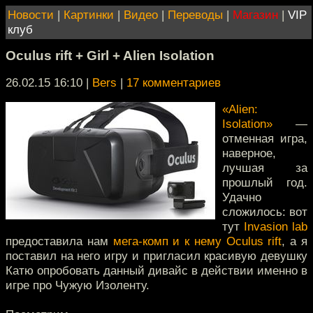
Новости
|
Картинки
|
Видео
|
Переводы
|
Магазин
|
VIP
клуб
Oculus rift + Girl + Alien Isolation
26.02.15 16:10
|
Bers
|
17 комментариев
«Alien:
Isolation»
—
отменная игра,
наверное,
лучшая за
прошлый год.
Удачно
сложилось: вот
тут
Invasion lab
предоставила нам
мега-комп и к нему Oculus rift
, а я
поставил на него игру и пригласил красивую девушку
Катю опробовать данный дивайс в действии именно в
игре про Чужую Изоленту.