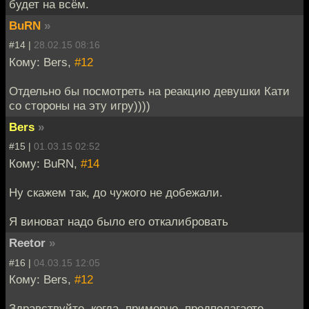
будет на всём.
BuRN
»
#14 |
28.02.15 08:16
Кому: Bers,
#12
Отдельно бы посмотреть на реакцию девушки Кати
со стороны на эту игру))))
Bers
»
#15 |
01.03.15 02:52
Кому: BuRN,
#14
Ну скажем так, до чужого не добежали.
Я виноват надо было его откалибровать
Reetor
»
#16 |
04.03.15 12:05
Кому: Bers,
#12
Здравствуйте, когда, примерно, предполагаете