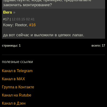
закончить монтирование?
Bers
»
#17 |
12.03.15 02:41
Кому: Reetor,
#16
да вот сейчас и выложили в цепких лапах.
cтраницы: 1
всего: 17
полезные ссылки
Канал в Telegram
Канал в MAX
Группа в Контакте
Канал на Rutube
Канал в Дзен