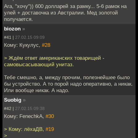
Ага, "хочу")) 600 долларей за рамку... 5-6 рамок на
улей + доставочка из Австралии. Мед золотой
получается.
biozon
»
#41 |
27.02.15 09:09
Кому: Кукулус,
#28
> Ждём ответ американских товарищей -
самовысасывающий унитаз.
Тебе смешно, а, между прочим, полезнейшее было
бы устройство. А то порой надо оперативно, а никак.
Или вообще никак. А надо.
Suobig
»
#42 |
27.02.15 09:38
Кому: FenechkA,
#30
> Кому: лёхаДВ,
#19
>