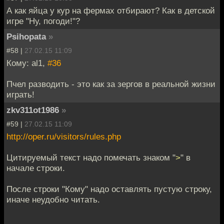
А как яйца у кур на фермах отбирают? Как в детской
игре "Ну, погоди!"?
Psihopata
»
#58 |
27.02.15 11:09
Кому: al1,
#36
Пчел разводить - это как за зергов в реальной жизни
играть!
zkv311ot1986
»
#59 |
27.02.15 11:09
http://oper.ru/visitors/rules.php
Цитируемый текст надо помечать знаком "
>
" в
начале строки.
После строки "Кому" надо оставлять пустую строку,
иначе неудобно читать.