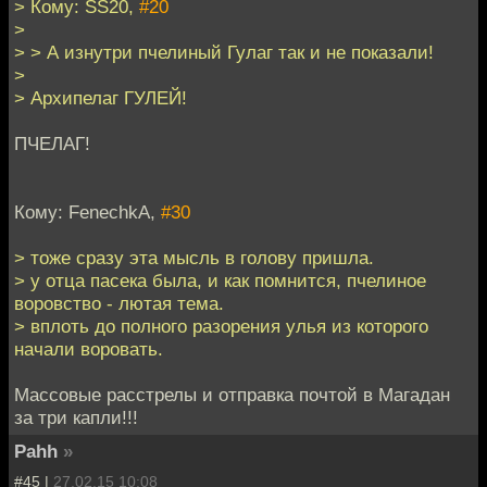
> Кому: SS20,
#20
>
> > А изнутри пчелиный Гулаг так и не показали!
>
> Архипелаг ГУЛЕЙ!
ПЧЕЛАГ!
Кому: FenechkA,
#30
> тоже сразу эта мысль в голову пришла.
> у отца пасека была, и как помнится, пчелиное
воровство - лютая тема.
> вплоть до полного разорения улья из которого
начали воровать.
Массовые расстрелы и отправка почтой в Магадан
за три капли!!!
Pahh
»
#45 |
27.02.15 10:08