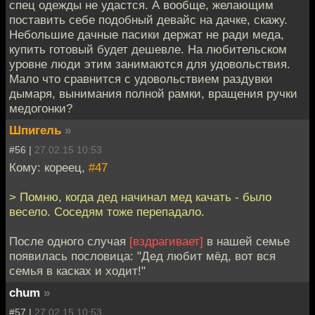
спец одежды не удастся. А вообще, желающим
поставить себе подобный девайс на дачке, скажу.
Небольшие дачные пасики держат не ради меда,
купить готовый будет дешевле. На любительском
уровне люди этим занимаются для удовольствия.
Мало что сравнится с удовольствием раздувки
дымаря, вынимания полной рамки, вращения ручки
медогонки?
Шпигель
»
#56 |
27.02.15 10:53
Кому: кореец,
#47
> Помню, когда дед начинал мед качать - было
весело. Соседям тоже перепадало.
После одного случая
[вздрагивает]
в нашей семье
появилась пословица: "Дед любит мёд, вот вся
семья в касках и ходит!"
chum
»
#57 |
27.02.15 10:53