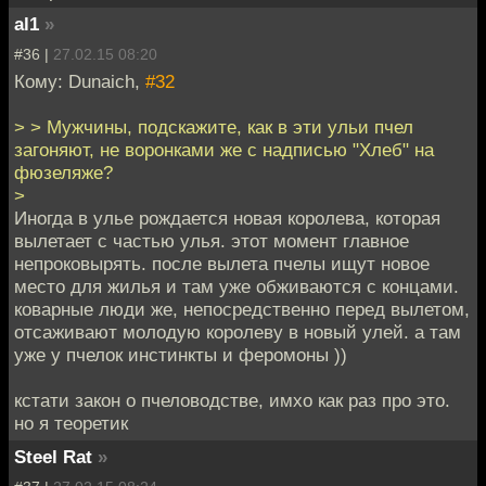
al1
»
#36 |
27.02.15 08:20
Кому: Dunaich,
#32
> > Мужчины, подскажите, как в эти ульи пчел
загоняют, не воронками же с надписью "Хлеб" на
фюзеляже?
>
Иногда в улье рождается новая королева, которая
вылетает с частью улья. этот момент главное
непроковырять. после вылета пчелы ищут новое
место для жилья и там уже обживаются с концами.
коварные люди же, непосредственно перед вылетом,
отсаживают молодую королеву в новый улей. а там
уже у пчелок инстинкты и феромоны ))
кстати закон о пчеловодстве, имхо как раз про это.
но я теоретик
Steel Rat
»