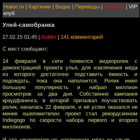
Новости
|
Картинки
|
Видео
|
Переводы
|
Магазин
|
VIP
клуб
Улей-самобранка
27.02.15 01:45
|
Goblin
|
141 комментарий
С мест сообщают:
14 февраля в сети появился видеоролик с
демонстрацией проекта улья, для извлечения мёда
из которого достаточно подставить ёмкость и
подождать, пока она наполнится. Ролик имел
большую популярность и набрал миллион
просмотров за два дня. Собственно кампания
краудфанинга, в которой призывал поучаствовать
ролик, началась 22 февраля, и её успех оказался не
менее ошеломителен: проект стал рекордсменом
Indiegogo по скорости набора первого и второго
миллионов.
И это неудивительно: извлечение мёда из ульев —