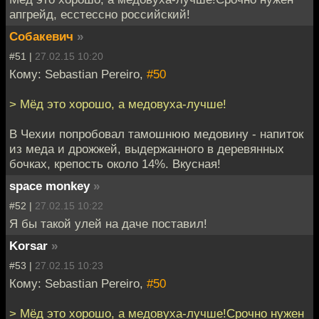
апгрейд, есстессно российский!
Собакевич
»
#51 |
27.02.15 10:20
Кому: Sebastian Pereiro,
#50
> Мёд это хорошо, а медовуха-лучше!
В Чехии попробовал тамошнюю медовину - напиток
из меда и дрожжей, выдержанного в деревянных
бочках, крепость около 14%. Вкусная!
space monkey
»
#52 |
27.02.15 10:22
Я бы такой улей на даче поставил!
Korsar
»
#53 |
27.02.15 10:23
Кому: Sebastian Pereiro,
#50
> Мёд это хорошо, а медовуха-лучше!Срочно нужен