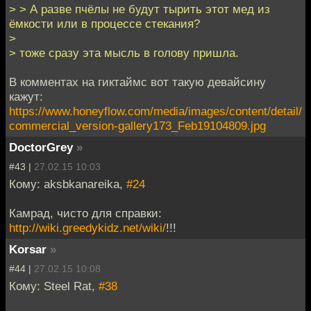
> > А разве пчёлы не будут тырить этот мед из
ёмкости или в процессе стекания?
>
> тоже сразу эта мысль в голову пришла.
В комментах на гиктаймс вот такую девайсину
кажут:
https://www.honeyflow.com/media/images/content/detail/
commercial_version-gallery173_Feb19104809.jpg
DoctorGrey
»
#43 |
27.02.15 10:03
Кому: aksbkanareika,
#24
Камрад, чисто для справки:
http://wiki.greedykidz.net/wiki/
!!!
Korsar
»
#44 |
27.02.15 10:08
Кому: Steel Rat,
#38