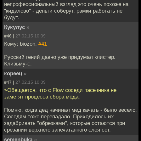
непрофессиональный взгляд это очень похоже на
"кидалово" - деньги соберут, рамки работать не
будут.
Кукулус
»
#46 |
27.02.15 10:09
Кому: biozon,
#41
Русский гений давно уже придумал клистер.
Клизьму-с.
кореец
»
#47 |
27.02.15 10:09
>Обещается, что с Flow соседи пасечника не
заметят процесса сбора мёда.
Помню, когда дед начинал мед качать - было весело.
Соседям тоже перепадало. Приходилось их
задабривать "обрезками", которые остаются при
срезании верхнего запечатанного слоя сот.
semenbuka
»