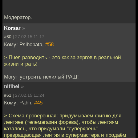
Модератор.
Korsar
»
#60 |
27.02.15 11:17
Кому: Psihopata,
#58
> Пчел разводить - это как за зергов в реальной
жизни играть!
Могут устроить нехилый РАШ!
niflhel
»
#61 |
27.02.15 11:24
Кому: Pahh,
#45
> Схема проверенная: придумываем фигню для
лентяев (телемагазин форева), чтобы лентяям
казалось, что придумали "суперхрень"
превращающая лентяя в супермастера и продаём