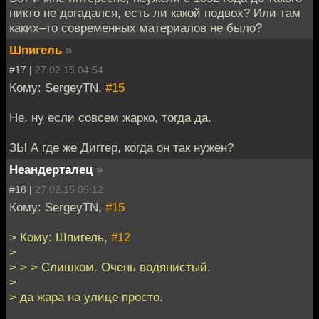
никто не догадался, есть ли какой подвох? Или там
каких–то современных материалов не было?
Шпигель
»
#17 |
27.02.15 04:54
Кому: SergeyTN,
#15
Не, ну если совсем жарко, тогда да.
ЗЫ А где же Диггер, когда он так нужен?
Неандерталец
»
#18 |
27.02.15 05:12
Кому: SergeyTN,
#15
> Кому: Шпигель,
#12
>
> > > Слишком. Очень водянистый.
>
> да жара на улице просто.