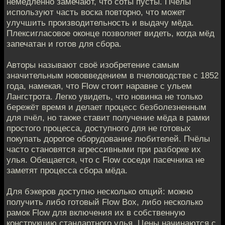
немедленно замечают, что соты пусты. Пчёлы
используют часть воска повторно, что может
улучшить производительность и выдачу мёда.
Плексигласовое оконце позволяет видеть, когда мёд
запечатан и готов для сбора.
Авторы называют своё изобретение самым
значительным нововведением в пчеловодстве с 1852
года, намекая, что Flow стоит наравне с ульем
Лангстрота. Легко увидеть, что новинка не только
бережёт время и делает процесс безболезненным
для пчёл, но также ставит получение мёда в рамки
простого процесса, доступного для не готовых
покупать дорогое оборудование любителей. Пчёлы
часто становятся агрессивными при разборке их
улья. Обещается, что с Flow соседи пасечника не
заметят процесса сбора мёда.
Для бэкеров доступно несколько опций: можно
получить либо готовый Flow Box, либо несколько
рамок Flow для включения их в собственную
конструкцию стандартного улья. Цены начинаются с