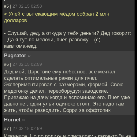
#5 |
27.02.15 02:58
> Улей с вытекающим мёдом собрал 2 млн
долларов
- Слушай, дед, а откуда у тебя деньги? Дед говорит:
- Да я тут по мелочи, пчел развожу... (c)
каквтоманекд.
Pugnator
»
#6 |
27.02.15 02:59
Дед мой, Царствие ему небесное, все мечтал
сделать оптимальные рамки для пчел.
Экспериментировал с размерами, формой. Свою
медогонку делал, переоборудуя заводские.
Приезжаю на дачу когда и вспоминаю его. Пчел уже
давно нет, одни ульи одиноко стоят. Это надо там
жить, чтобы разводить. Сорри за оффтопик
Hornet
»
#7 |
27.02.15 02:59
Извините. Но по ролику и описалову - какое-то "и на