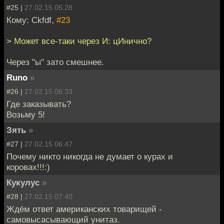
#25 |
27.02.15 05:28
Кому: Ckfdf,
#23
> Может все-таки через И: цИнично?
Через "ы" зато смешнее.
Runo
»
#26 |
27.02.15 06:33
Где заказывать?
Возьму 5!
Зять
»
#27 |
27.02.15 06:47
Почему никто никогда не думает о курах и
коровах!!!:)
Кукулус
»
#28 |
27.02.15 07:40
Ждём ответ американских товарищей -
самовысасывающий унитаз.