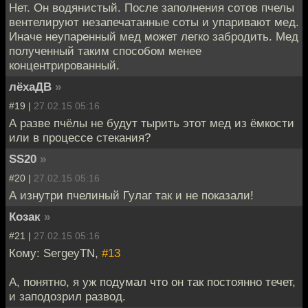
Нет. Он водянистый. После заполнения сотов пчелы
вентелируют незапечатанные соты и упаривают мед.
Иначе неупаренный мед может легко забродить. Мед
полученный таким способом менее
концентрированный.
лёхаДВ
»
#19 |
27.02.15 05:16
А разве пчёлы не будут тырить этот мед из ёмкости
или в процессе стекания?
SS20
»
#20 |
27.02.15 05:16
А изнутри пчелиный Гулаг так и не показали!
Козак
»
#21 |
27.02.15 05:16
Кому: SergeyTN,
#13
А, понятно, я уж подумал что он так постоянно течет,
и заподозрил развод.