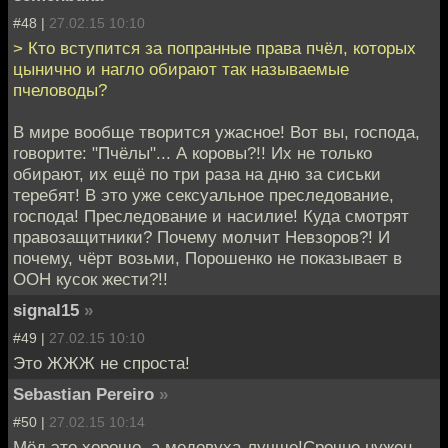
#48 |
27.02.15 10:10
> Кто вступится за попранные права пчёл, которых
цынично и нагло обирают так называемые
пчеловоды?
В мире вообще творится ужасное! Вот вы, господа,
говорите: "Пчёлы"... А коровы?!! Их не только
обирают, их ещё по три раза на дню за сиськи
теребят! В это уже сексуальное преследование,
господа! Преследование и насилие! Куда смотрят
правозащитники? Почему молчит Невзоров?! И
почему, чёрт возьми, Порошенко не показывает в
ООН кусок жести?!!
signal15
»
#49 |
27.02.15 10:10
Это ЖЖЖ не спроста!
Sebastian Pereiro
»
#50 |
27.02.15 10:14
Мёд это хорошо, а медовуха-лучше!Срочно нужен