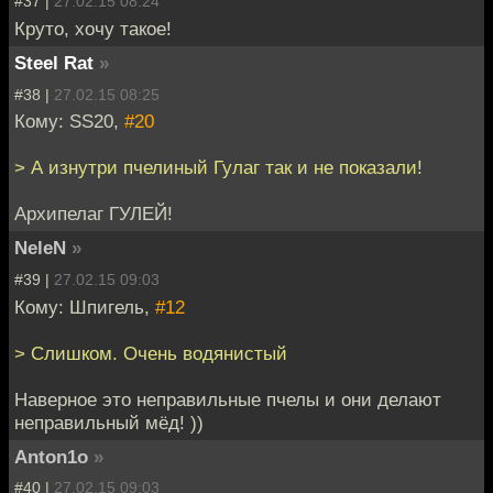
#37 |
27.02.15 08:24
Круто, хочу такое!
Steel Rat
»
#38 |
27.02.15 08:25
Кому: SS20,
#20
> А изнутри пчелиный Гулаг так и не показали!
Архипелаг ГУЛЕЙ!
NeleN
»
#39 |
27.02.15 09:03
Кому: Шпигель,
#12
> Слишком. Очень водянистый
Наверное это неправильные пчелы и они делают
неправильный мёд! ))
Anton1o
»
#40 |
27.02.15 09:03