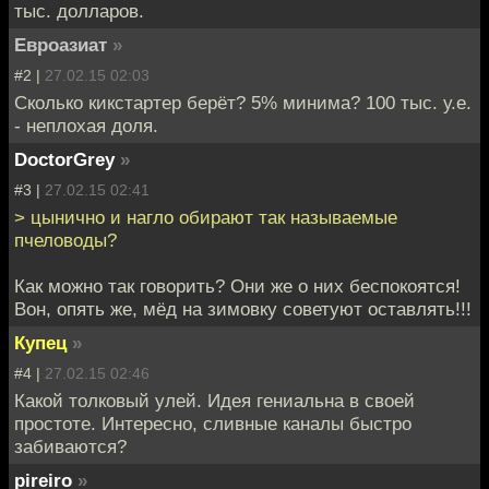
тыс. долларов.
Евроазиат
»
#2 |
27.02.15 02:03
Сколько кикстартер берёт? 5% минима? 100 тыс. у.е.
- неплохая доля.
DoctorGrey
»
#3 |
27.02.15 02:41
> цынично и нагло обирают так называемые
пчеловоды?
Как можно так говорить? Они же о них беспокоятся!
Вон, опять же, мёд на зимовку советуют оставлять!!!
Купец
»
#4 |
27.02.15 02:46
Какой толковый улей. Идея гениальна в своей
простоте. Интересно, сливные каналы быстро
забиваются?
pireiro
»