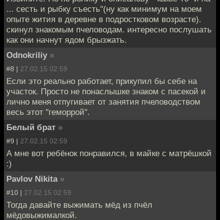
... сесть и рыбку съесть"(ну как минимум на моем
опыте жития в деревне в подростковом возрасте).
скинул знакомым пчеловодам. интересно послушать
как они начнут ядом брызжать.
Odnokriliy
»
#8 |
27.02.15 02:59
Если это реально работает, прикупил бы себе на
участок. Просто не понаслышке знаком с пасекой и
лично меня отпугивает от занятия пчеловодством
весь этот "геморрой".
Белый брат
»
#9 |
27.02.15 02:59
А мне вот ребёнок понравился, в майке с матрёшкой
:)
Pavlov Nikita
»
#10 |
27.02.15 02:59
Тогда давайте выжимать мёд из пчёл
мёдовыжималкой.