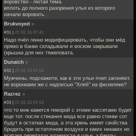
воровство - лютая тема.
вплоть до полного разорения улья из которого
начали воровать.
Brukvoyed
»
#31 |
27.02.15 07:41
Надо пчёл генно модифицировать, чтобы они мёд
прямо в банки складывали и воском закрывали
(крышка для них тяжеловата.
Dunaich
»
#32 |
27.02.15 07:53
Мужчины, подскажите, как в эти ульи пчел загоняют,
не воронками же с надписью "Хлеб" на фюзеляже?
Razrez
»
#33 |
27.02.15 07:53
что то мне кажется геморой с этими кассетами будет
еще тот. после стекания меда все равно стенки сот
будут в остатках меда, а эта хрень имеет свойства
бродить при остаточном воздухе и каких никаких но
всетаки перепадах влажности в улье. а бжолы