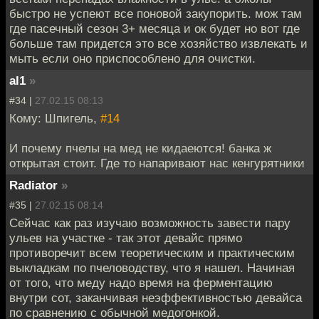
быстро не успеют все поновой закупорить. мож там
где пасечный сезон 3+ месяца и ок будет но вот где
больше там придется это все хозяйство извлекать и
мыть если оно приспособлено для очистки.
al1
»
#34 |
27.02.15 08:13
Кому: Шпигель,
#14
И почему пчелы на мед не кидаеются! банка ж
открытая стоит. Где то напаривают нас кенгурятники
Radiator
»
#35 |
27.02.15 08:14
Сейчас как раз изучаю возможность завести пару
ульев на участке - так этот девайс прямо
противоречит всем теоретическим и практическим
выкладкам по пчеловодству, что я нашел. Начиная
от того, что меду надо время на ферментацию
внутри сот, заканчивая неэффективностью девайса
по сравнению с обычной медогонкой.