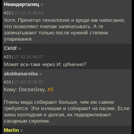
Неандерталец
»
#22 |
27.02.15 05:19
Хотя. Прочитал технологию и вроде как написанно,
что позволяют пчелам запечатывать. А те
запечатывают только после нужной степени
упаривания.
Ckfdf
»
#23 |
27.02.15 05:27
Может все-таки через И: цИнично?
aksbkanareika
»
#24 |
27.02.15 05:27
Кому: DoctorGrey,
#3
Пчелы меда собирают больше, чем им самим
требуется. Эти излишки и собирают на пасеке. Если
зима холлодная и долгая, их подкармливают
сахарным сиропом.
Merlin
»