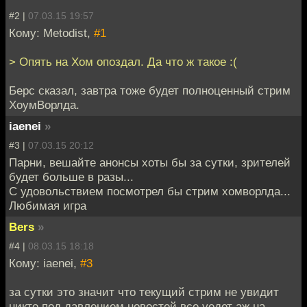
#2 |
07.03.15 19:57
Кому: Metodist,
#1
> Опять на Хом опоздал. Да что ж такое :(
Берс сказал, завтра тоже будет полноценный стрим
ХоумВорлда.
iaenei
»
#3 |
07.03.15 20:12
Парни, вешайте анонсы хоты бы за сутки, зрителей
будет больше в разы...
С удовольствием посмотрел бы стрим хомворлда...
Любимая игра
Bers
»
#4 |
08.03.15 18:18
Кому: iaenei,
#3
за сутки это значит что текущий стрим не увидит
никто под давлением новостей все уедет аж на