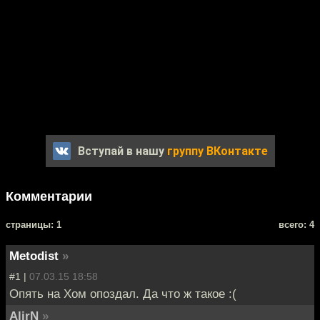
Вступай в нашу
группу ВКонтакте
Комментарии
cтраницы: 1
всего: 4
Metodist
»
#1 |
07.03.15 18:58
Опять на Хом опоздал. Да что ж такое :(
AlirN
»