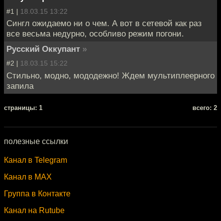
#1 |
18.03.15 13:22
Сингл ожидаемо ни о чем. А вот в сетевой как раз
все весьма недурно, особливо режим погони.
Русский Оккупант
»
#2 |
18.03.15 15:22
Стильно, модно, мододежно! Ждем мультиплеерного
запила
cтраницы: 1
всего: 2
полезные ссылки
Канал в Telegram
Канал в MAX
Группа в Контакте
Канал на Rutube