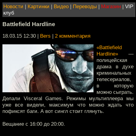
Новости
|
Картинки
|
Видео
|
Переводы
|
Магазин
|
VIP
клуб
Battlefield Hardline
18.03.15 12:30
|
Bers
|
2 комментария
«Battlefield
Hardline»
—
полицейская
драма в духе
криминальных
телесериалов,
в которую
можно сыграть.
Делали Visceral Games. Режимы мультиплеера мы
уже все видели, максимум что можно ждать что
пофиксят баги. А вот сингл стоит глянуть.
Вещание с 16:00 до 20:00.