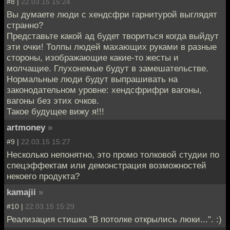
#8 |
22.03.15 15:24
Вы думаете люди с хендсфри гарнитурой выглядят
странно?
Представьте какой ад будет твориться когда выйдут
эти очки! Толпы людей махающих руками в разные
стороны, изображающие какие-то жесты и
молчащие. Глухонемые будут в замешательстве.
Нормальные люди будут выпрашивать на
законодательном уровне: хендсфрифри вагоны,
вагоны без этих очков.
Такое будущее вижу я!!!
artmoney
»
#9 |
22.03.15 15:27
Несколько непонятно, это промо толковой студии по
спецэффектам или демонстрация возможностей
некоего продукта?
kamajii
»
#10 |
22.03.15 15:29
Реализация стишка "В потолке открылись люки...". :)