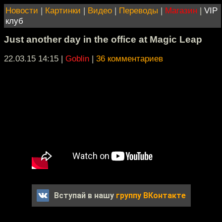
Новости
|
Картинки
|
Видео
|
Переводы
|
Магазин
|
VIP
клуб
Just another day in the office at Magic Leap
22.03.15 14:15
|
Goblin
|
36 комментариев
Вступай в нашу
группу ВКонтакте