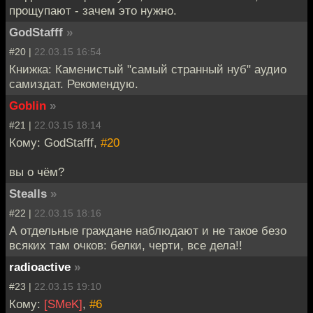
прощупают - зачем это нужно.
GodStafff
»
#20 |
22.03.15 16:54
Книжка: Каменистый "самый странный нуб" аудио
самиздат. Рекомендую.
Goblin
»
#21 |
22.03.15 18:14
Кому: GodStafff,
#20
вы о чём?
Stealls
»
#22 |
22.03.15 18:16
А отдельные граждане наблюдают и не такое безо
всяких там очков: белки, черти, все дела!!
radioactive
»
#23 |
22.03.15 19:10
Кому:
[SMeK]
,
#6