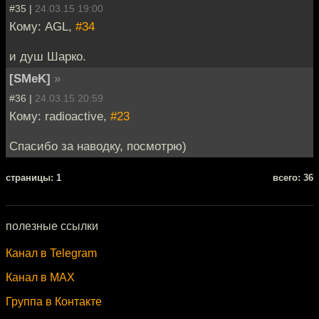
#35 |
24.03.15 19:00
Кому: AGL,
#34
и душ Шарко.
[SMeK]
»
#36 |
24.03.15 20:59
Кому: radioactive,
#23
Спасибо за наводку, посмотрю)
cтраницы: 1
всего: 36
полезные ссылки
Канал в Telegram
Канал в MAX
Группа в Контакте