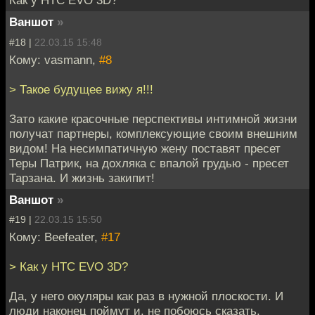
Как у HTC EVO 3D?
Ваншот
»
#18 |
22.03.15 15:48
Кому: vasmann,
#8
> Такое будущее вижу я!!!
Зато какие красочные перспективы интимной жизни
получат партнеры, комплексующие своим внешним
видом! На несимпатичную жену поставят пресет
Теры Патрик, на дохляка с впалой грудью - пресет
Тарзана. И жизнь закипит!
Ваншот
»
#19 |
22.03.15 15:50
Кому: Beefeater,
#17
> Как у HTC EVO 3D?
Да, у него окуляры как раз в нужной плоскости. И
люди наконец поймут и, не побоюсь сказать,