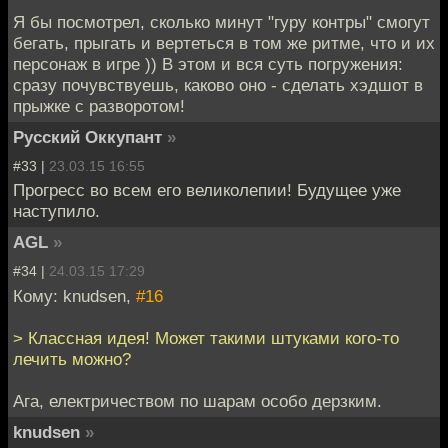
Я бы посмотрел, сколько минут "гуру контры" смогут
бегать, прыгать и вертеться в том же ритме, что и их
персонаж в игре )) В этом и вся суть погружения:
сразу почувствуешь, каково оно - сделать хэдшот в
прыжке с разворотом!
Русский Оккупант
»
#33 |
23.03.15 16:55
Прогресс во всем его великолепии! Будущее уже
наступило.
AGL
»
#34 |
24.03.15 17:29
Кому: knudsen,
#16
> Классная идея! Может такими штуками кого-то
лечить можно?
Ага, електричеством по шарам особо дерзким.
knudsen
»