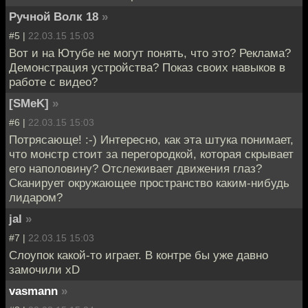
Ручной Волк 18
»
#5 |
22.03.15 15:03
Вот и на Ютубе не могут понять, что это? Реклама?
Демонстрация устройства? Показ своих навыков в
работе с видео?
[SMeK]
»
#6 |
22.03.15 15:03
Потрясающе! :-) Интересно, как эта штука понимает,
что монстр стоит за перегородкой, которая скрывает
его наполовину? Отслеживает движения глаз?
Сканирует окружающее пространство каким-нибудь
лидаром?
jal
»
#7 |
22.03.15 15:03
Слоупок какой-то играет. В контре бы уже давно
замочили xD
vasmann
»