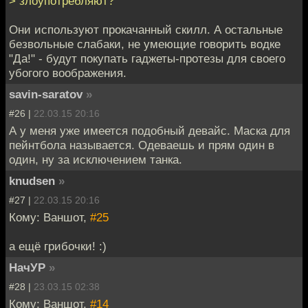
> злоупотребляют?
Они используют прокачанный скилл. А остальные
безвольные слабаки, не умеющие говорить водке
"Да!" - будут покупать гаджеты-протезы для своего
убогого воображения.
savin-saratov
»
#26 |
22.03.15 20:16
А у меня уже имеется подобный девайс. Маска для
пейнтбола называется. Одеваешь и прям один в
один, ну за исключением танка.
knudsen
»
#27 |
22.03.15 20:16
Кому: Ваншот,
#25
а ещё грибочки! :)
НачУР
»
#28 |
23.03.15 02:38
Кому: Ваншот,
#14