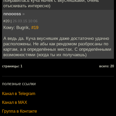
понравилась куча нычек с вкусняшками, очень
отыскивать интересно)
nnoooss
»
#20 |
26.03.15 10:06
Кому: Bugrik,
#19
А ведь да. Куча вкусняшек даже достаточно удачно
расположены. Не абы как рендомом разбросаны по
картам, а в определённых местах. С определёнными
возможностями (когда ты их получаешь)
cтраницы: 1
всего: 20
полезные ссылки
Канал в Telegram
Канал в MAX
Группа в Контакте