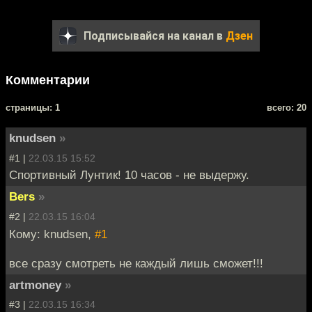
Подписывайся на канал в
Дзен
Комментарии
cтраницы: 1
всего: 20
knudsen
»
#1 |
22.03.15 15:52
Спортивный Лунтик! 10 часов - не выдержу.
Bers
»
#2 |
22.03.15 16:04
Кому: knudsen,
#1
все сразу смотреть не каждый лишь сможет!!!
artmoney
»
#3 |
22.03.15 16:34