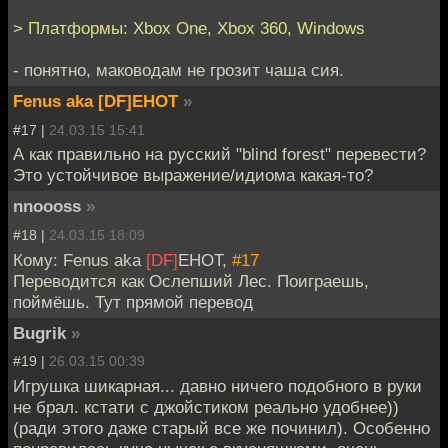
> Платформы: Xbox One, Xbox 360, Windows
- понятно, маководам не грозит чаша сия.
Fenus aka [DF]EHOT
»
#17 |
24.03.15 15:41
А как правильно на русский "blind forest" перевести?
Это устойчивое выражение/идиома какая-то?
nnoooss
»
#18 |
24.03.15 18:09
Кому: Fenus aka
[DF]
EHOT,
#17
Переводится как Ослепший Лес. Поиграешь,
поймёшь. Тут прямой перевод
Bugrik
»
#19 |
26.03.15 00:39
Игрушка шикарная... давно ничего подобного в руки
не брал. кстати с джойстиком реально удобнее))
(ради этого даже старый все же починил). Особенно