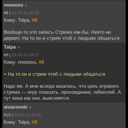
nnoooss
»
#8 |
22.03.15 20:22
Кому: Talpa,
#6
Вообще-то это запись Стрима как-бы. Никто не
держит. На то он и стрим чтоб с людьми общаться
Talpa
»
#9 |
23.03.15 04:27
Кому: nnoooss,
#8
> На то он и стрим чтоб с людьми общаться
Надо же. А мне всегда казалось, что цель игрового
стрима — игру показать, прохождение, геймплей. А
тут вона как оно, выясняется.
aivazovski
»
#10 |
23.03.15 08:05
Кому: Talpa,
#9