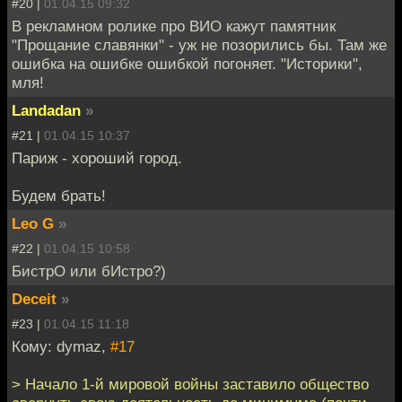
#20 |
01.04.15 09:32
В рекламном ролике про ВИО кажут памятник
"Прощание славянки" - уж не позорились бы. Там же
ошибка на ошибке ошибкой погоняет. "Историки",
мля!
Landadan
»
#21 |
01.04.15 10:37
Париж - хороший город.
Будем брать!
Leo G
»
#22 |
01.04.15 10:58
БистрО или бИстро?)
Deceit
»
#23 |
01.04.15 11:18
Кому: dymaz,
#17
> Начало 1-й мировой войны заставило общество