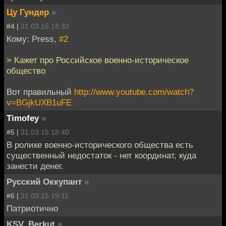
Цу Гундер
»
#4 |
31.03.15 18:33
Кому: Press,
#2
> Кажет про Российское военно-историческое
общество
Вот правильный
http://www.youtube.com/watch?
v=BGjkUXB1uFE
Timofey
»
#5 |
31.03.15 18:40
В ролике военно-исторического общества есть
существенный недостаток - нет координат, куда
занести денег.
Русский Оккупант
»
#6 |
31.03.15 19:11
Патриотично
KSV_Berkut
»