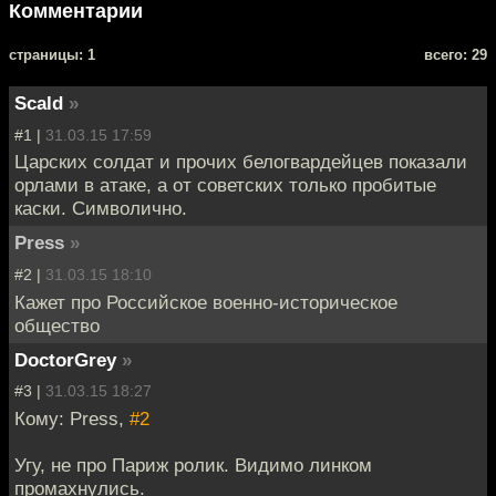
Комментарии
cтраницы: 1
всего: 29
Scald
»
#1 |
31.03.15 17:59
Царских солдат и прочих белогвардейцев показали
орлами в атаке, а от советских только пробитые
каски. Символично.
Press
»
#2 |
31.03.15 18:10
Кажет про Российское военно-историческое
общество
DoctorGrey
»
#3 |
31.03.15 18:27
Кому: Press,
#2
Угу, не про Париж ролик. Видимо линком
промахнулись.