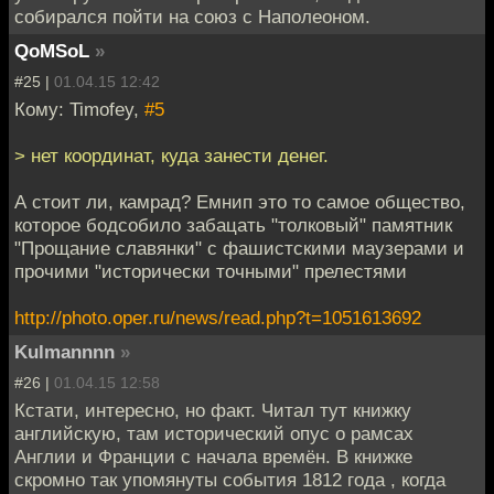
собирался пойти на союз с Наполеоном.
QoMSoL
»
#25 |
01.04.15 12:42
Кому: Timofey,
#5
> нет координат, куда занести денег.
А стоит ли, камрад? Емнип это то самое общество,
которое бодсобило забацать "толковый" памятник
"Прощание славянки" с фашистскими маузерами и
прочими "исторически точными" прелестями
http://photo.oper.ru/news/read.php?t=1051613692
Kulmannnn
»
#26 |
01.04.15 12:58
Кстати, интересно, но факт. Читал тут книжку
английскую, там исторический опус о рамсах
Англии и Франции с начала времён. В книжке
скромно так упомянуты события 1812 года , когда