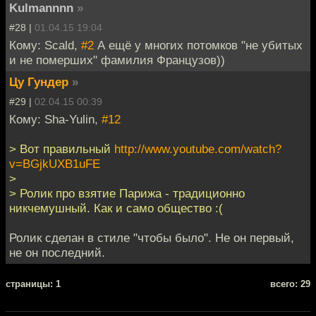
Kulmannnn
»
#28 |
01.04.15 19:04
Кому: Scald,
#2
А ещё у многих потомков "не убитых
и не померших" фамилия Французов))
Цу Гундер
»
#29 |
02.04.15 00:39
Кому: Sha-Yulin,
#12
> Вот правильный
http://www.youtube.com/watch?
v=BGjkUXB1uFE
>
> Ролик про взятие Парижа - традиционно
никчемушный. Как и само общество :(
Ролик сделан в стиле "чтобы было". Не он первый,
не он последний.
cтраницы: 1
всего: 29