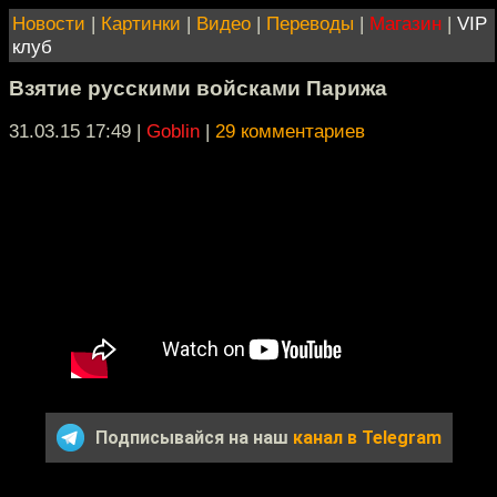
Новости
|
Картинки
|
Видео
|
Переводы
|
Магазин
|
VIP
клуб
Взятие русскими войсками Парижа
31.03.15 17:49
|
Goblin
|
29 комментариев
Подписывайся на наш
канал в Telegram