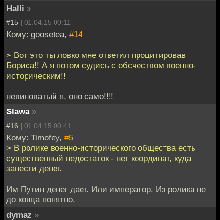
Halli
»
#15 |
01.04.15 00:11
Кому: goosetea,
#14
> Вот это ты ловко мне ответил процитировав
Бориса!! А я потом судись с обсчеством военно-
историческим!!
невиноватый я, оно само!!!!
Slawa
»
#16 |
01.04.15 00:41
Кому: Timofey,
#5
> В ролике военно-исторического общества есть
существенный недостаток - нет координат, куда
занести денег.
Им Путин денег дает. Или император. Из ролика не
до конца понятно.
dymaz
»