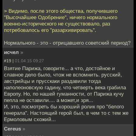
> Видимо, после этого общества, получившего
"Высочайшее Одобрение", ничего нормального
военно-исторического не существовало, раз
потребовалось его "разархивировать".
Нормального - это - отрицавшего советский период?
исчел
»
#19 |
01.04.15 09:27
Взятие Парижа, говорите... а что, достойное и
славное дело было, чтож не вспомнить. русский,
австрийцы и прусскаки раздавили тогда
наполеоновскую гадину, что четверть века грабила
Европу. Но, по нашей гуманности, от Парижа кучу
пепла не оставили.... а может,и зря...
И, это, посмотреть бы хороший ролик про "белого
генерала". Настоящий герой был, в чем то с тем же
Ермоловым схожий...
Cereus
»