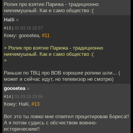
Ролик про взятие Парижа - традиционно
никчемушный. Как и само общество :(
Halli
»
#13 |
31.03.15 22:57
Кому: goosetea,
#11
> Ролик про взятие Парижа - традиционно
никчемушный. Как и само общество :(
>
Раньше по ТВЦ про ВОВ хорошие ролики шли... (
может и сейчас идут, но телевизор не смотрю)
goosetea
»
#14 |
31.03.15 23:55
Кому: Halli,
#13
Вот это ты ловко мне ответил процитировав Бориса!!
А я потом судись с обсчеством военно-
историческим!!