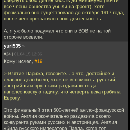
свернуть свою деятельность до минимума (почти
все члены общества убыли на фронт), хотя
формально оно существовало до октября 1917 года,
после чего прекратило свою деятельность.
А, я уж было подумал что они в ВОВ не на той
стороне воевали.
yuri535
»
#24 |
01.04.15 12:36
Кому: исчел,
#19
> Взятие Парижа, говорите... а что, достойное и
славное дело было, чтож не вспомнить. русский,
австрийцы и прусскаки раздавили тогда
наполеоновскую гадину, что четверть века грабила
Европу.
Это финальный этап 600-летней англо-французской
войны. Англия окончательно раздавила своего
конкурента руками русских и австрийцев. Англия
убила русского императора Павла, когда тот