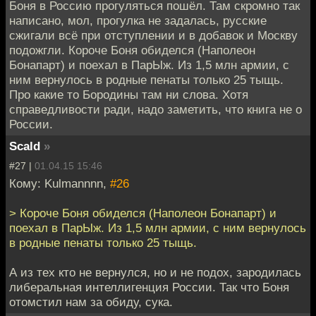
Боня в Россию прогуляться пошёл. Там скромно так
написано, мол, прогулка не задалась, русские
сжигали всё при отступлении и в добавок и Москву
подожгли. Короче Боня обиделся (Наполеон
Бонапарт) и поехал в ПарЫж. Из 1,5 млн армии, с
ним вернулось в родные пенаты только 25 тыщь.
Про какие то Бородины там ни слова. Хотя
справедливости ради, надо заметить, что книга не о
России.
Scald
»
#27 |
01.04.15 15:46
Кому: Kulmannnn,
#26
> Короче Боня обиделся (Наполеон Бонапарт) и
поехал в ПарЫж. Из 1,5 млн армии, с ним вернулось
в родные пенаты только 25 тыщь.
А из тех кто не вернулся, но и не подох, зародилась
либеральная интеллигенция России. Так что Боня
отомстил нам за обиду, сука.