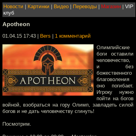
Новости
|
Картинки
|
Видео
|
Переводы
|
Магазин
|
VIP
клуб
Apotheon
01.04.15 17:43
|
Bers
|
1 комментарий
Олимпийские
боги оставили
человечество,
и без
божественного
благоволения
оно погибает.
Игроку нужно
пойти на богов
войной, взобраться на гору Олимп, завладеть силой
богов и не дать человечеству сгинуть!
Посмотрим.