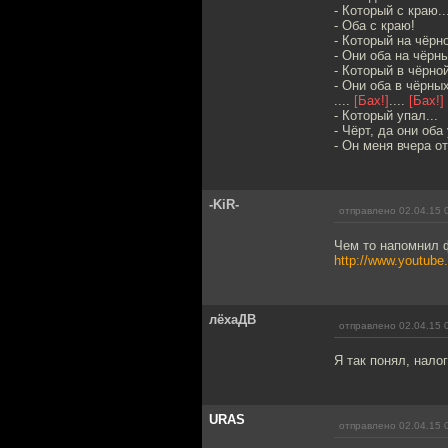
- Который с краю..
- Оба с краю!
- Который на чёрн
- Они оба на чёрн
- Который в чёрной
- Они оба в чёрны
....
[Бах!]
....
[Бах!]
- Который упал...
- Чёрт, да они оба
- Он меня вчера от
-KiR-
отправлено 02.04.15 
Чем то напомнил ф
http://www.youtu
лёхаДВ
отправлено 02.04.15 
Я так понял, нало
URAS
отправлено 02.04.15 