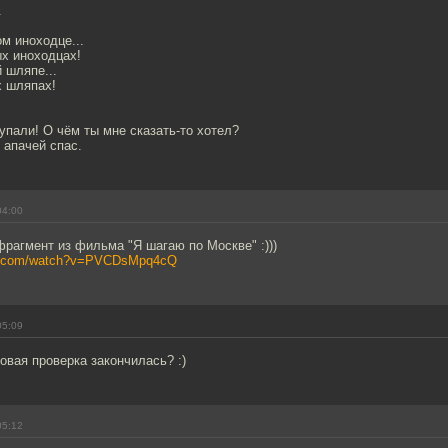
.
ом иноходце...
ых иноходцах!
 шляпе...
х шляпах!
 упали! О чём ты мне сказать-то хотел?
 апачей спас.
04:00
рагмент из фильма "Я шагаю по Москве" :)))
be.com/watch?v=PVCDsMpq4cQ
05:09
говая проверка закончилась? :)
05:12