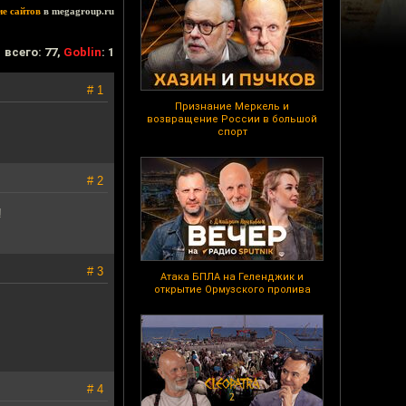
ие сайтов
в megagroup.ru
всего: 77,
Goblin
: 1
# 1
Признание Меркель и
возвращение России в большой
спорт
# 2
!
# 3
Атака БПЛА на Геленджик и
открытие Ормузского пролива
# 4