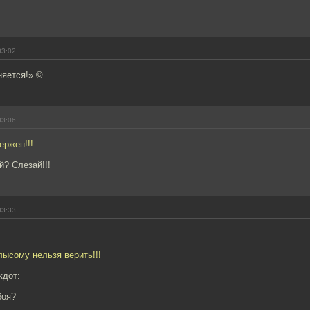
03:02
няется!» ©
03:06
ержен!!!
й? Слезай!!!
03:33
лысому нельзя верить!!!
кдот:
боя?