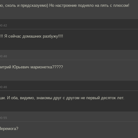
о, сколь и предсказуемо) Но настроение подняло на пять с плюсом!
00:42
за!!! Я сейчас домашних разбужу!!!!
00:46
митрий Юрьевич марионетка?????
00:46
и. И оба, видимо, знакомы друг с другом не первый десяток лет.
00:55
Перемога?