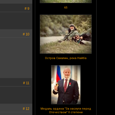
65
# 9
# 10
Остров Сахалин, река Найба
# 11
# 12
Медаль ордена "За заслуги перед
Отечеством" II степени