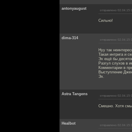
antonyaugust
отправлено 02.04.15 
Сильно!
dima-314
отправлено 02.04.15 
Нуу так неинтерес
Такая интрига и с
Эх ещё бы десяток
Разгул слухов в и
Комментарии в пр
Выступление Джен
Эх.
Astra Tangens
отправлено 02.04.15 
Смешно. Хотя смы
Healbot
отправлено 02.04.15 