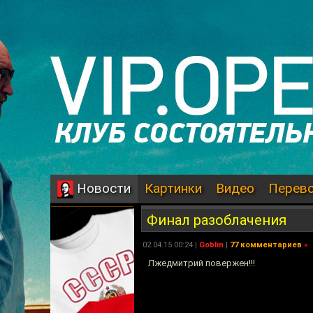
Картинки
Видео
Перев
Новости
Финал разоблачения
02.04.15 00:24 |
Goblin
|
77 комментариев
»
Лжедмитрий повержен!!!