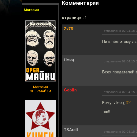
Комментарии
Магазин
cтраницы: 1
Zx7R
отправлено 02.04.15 
Ни в чём этому лы
Лжец
отправлено 02.04.15 
Всех предателей в
Магазин
Goblin
ОПЕРМАЙКИ
отправлено 02.04.15 
Кому: Лжец,
#2
так!!!
TSArell
отправлено 02.04.15 