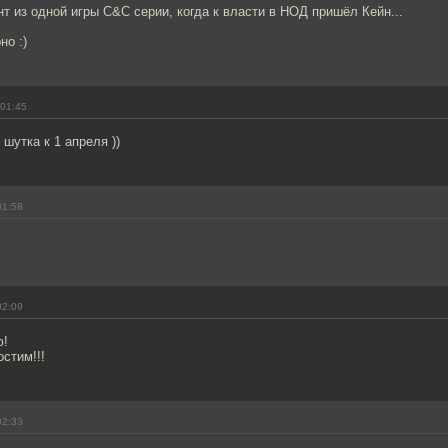
 из одной игры С&C серии, когда к власти в НОД пришёл Кейн...
но :)
 01:45
шутка к 1 апреля ))
01:58
02:09
ю!
остим!!!
02:33