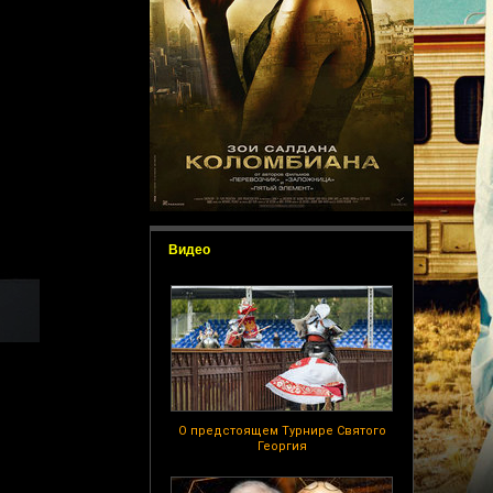
Видео
О предстоящем Турнире Святого
Георгия