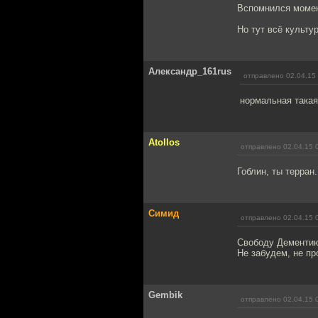
Вспомнился момент
Но тут всё культур
Александр_161rus
отправлено 02.04.15
нормальная такая 
Atollos
отправлено 02.04.15 
Гоблин, ты терран.
Симид
отправлено 02.04.15 
Свободу Дементи
Не забудем, не пр
Gembik
отправлено 02.04.15 