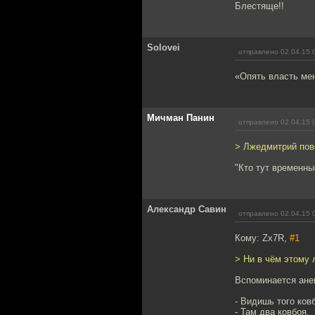
Блестяще!!
Solovei
отправлено 02.04.15 
«Опять власть ме
Мичман Панин
отправлено 02.04.15 
> Лжедмитрий пов
"Кто тут временны
Александр Савин
отправлено 02.04.15 
Кому: Zx7R,
#1
> Ни в чём этому 
Вспоминается ане
- Видишь того ков
- Там два ковбоя.