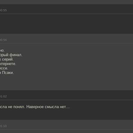
00:55
00:56
но.
корый финал.
 серий.
нтернете.
ессе.
 Псаки.
01:02
сла не понял. Наверное смысла нет…
01:10