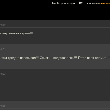
Goblin рекомендует
заказывать
создан
00:30
сому нельзя верить!!!
00:31
 том треде я переписал!!! Списки - подготовлены!!! Готов всех вломить!!
00:33
00:35