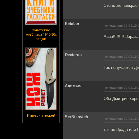
Столь же прекрасн
Ketalan
отправлено 02.04.15 
Советские
учебники 1940-50х
Аааа!!!!!!!!! Зара
годов
Dexterus
отправлено 02.04.15 
Так получается Д
Адимыч
отправлено 02.04.15 
Оба Дмитрия хорош
Империя ножей
SerNikovich
отправлено 02.04.15 
так це Зрада или 