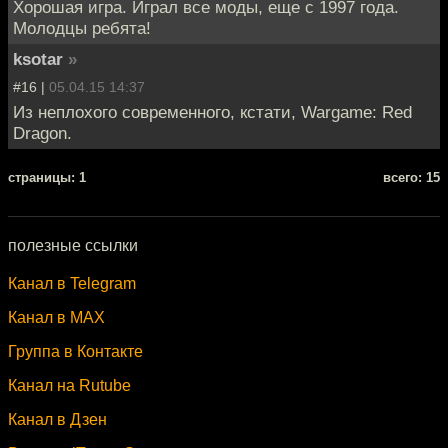
Хорошая игра. Играл все моды, еще с 1997 года.
Молодцы ребята!
ksotar
»
#16 |
05.04.15 14:37
Из неплохого современного, кстати, Wargame: Red
Dragon.
cтраницы: 1
всего: 15
полезные ссылки
Канал в Telegram
Канал в MAX
Группа в Контакте
Канал на Rutube
Канал в Дзен