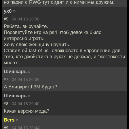
но парни с RWG тут сидят и с ними мы дружим.
yx0
»
#5 |
04.04.15 20:36
Ребята, выручайте.
Посоветуйте игр на ps4 чтоб девочке было
интересно играть.
Хочу свою женщину научить.
Ставил ей last of us- сложновато в управлении для
того, кто джойстика в руках не держал, и "жестокости
много".
Шишкарь
»
#7 |
04.04.15 20:36
А Блицкриг ГЗМ будет?
Шишкарь
»
#8 |
04.04.15 20:40
Какая версия мода?
Bers
»
#9 |
04.04.15 20:44