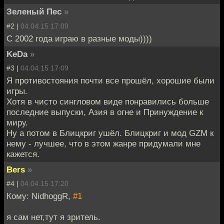
Зеленый Пес
»
#2 |
04.04.15 17:09
С 2002 года играю в разные моды))))
KeDa
»
#3 |
04.04.15 17:09
Я противостояния почти все прошёл, хорошие были
игры.
Хотя в чисто сингловом виде понравились больше
последние выпуски, Азия в огне и Принуждение к
миру.
Ну а потом в Блицкриг ушёл. Блицкриг и мод GZM к
нему - лучшее, что в этом жанре придумали мне
кажется.
Bers
»
#4 |
04.04.15 17:20
Кому: NidhoggR,
#1
я сам нет,тут я зритель.