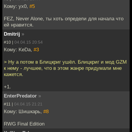
Кому: yx0,
#5
FEZ, Never Alone, ты хоть определи для начала что
ей нравится.
Dmitrij
»
#10 |
04.04.15 20:54
Кому: KeDa,
#3
> Ну а потом в Блицкриг ушёл. Блицкриг и мод GZM
к нему - лучшее, что в этом жанре придумали мне
кажется.
+1.
EnterPredator
»
#11 |
04.04.15 21:21
Кому: Шишкарь,
#8
RWG Final Edition