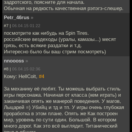
задротского, поясните для начала.
Обычная на редкость качественная рэпэгэ-слешер.
Petr_46rus
»
#7 |
06.04.15 01:22
посмотрите как нибудь на Spin Tires.
российские вездеходы (уралы, камазы...) месят
грязь, есть всякие раздатки и т.д.
Интересно было бы ваш стрим посмотреть)
nnoooss
»
#8 |
06.04.15 02:36
Кому: HellColt,
#4
За механику её любят. Ты можешь выбрать стиль
игры персонажа. Начиная от класса (кем играть) и
заканчивая опять же манерой поведения. У магов,
Лыцарей =) Убийц и тд и тп. У игры очень глубокая
проработка в этом плане. Опять же Как построен
мир, уровень по сути один. Большой. В котором
много дорог. Как это всё выглядит. Титанический
труд в общем.