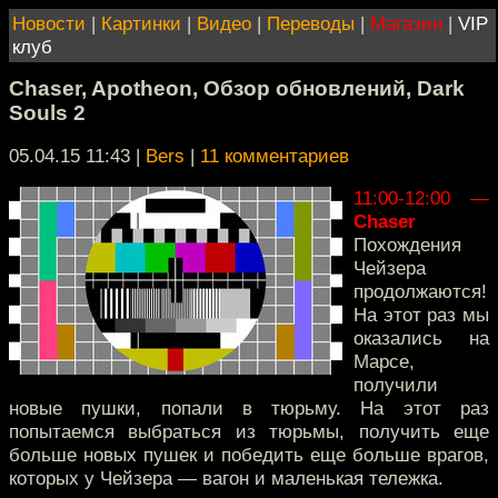
Новости
|
Картинки
|
Видео
|
Переводы
|
Магазин
|
VIP
клуб
Chaser, Apotheon, Обзор обновлений, Dark
Souls 2
05.04.15 11:43
|
Bers
|
11 комментариев
11:00-12:00 —
Chaser
Похождения
Чейзера
продолжаются!
На этот раз мы
оказались на
Марсе,
получили
новые пушки, попали в тюрьму. На этот раз
попытаемся выбраться из тюрьмы, получить еще
больше новых пушек и победить еще больше врагов,
которых у Чейзера — вагон и маленькая тележка.