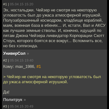
#1 |
05.04.15 15:20
Эх, ностальджи. Чейзер не смотря на некоторую
угловатость был до ужаса атмосферной игрушкой.
Полузаброшенный космодром, кладбище кораблей,
маяк, военная база в ебенях... И, кстати, Вал и АКСУ
как лучшие земные стволы. И, конечно, идущий по
пятам Джона Чейзера ликвидатор Корпорации Скотт
Стоун, которого боятся все вокруг... Вспомнить все,
но без хэппиэнда.
УниверСол
»
#2 |
05.04.15 19:40
Кому: max_1986,
#1
> Чейзер не смотря на некоторую угловатость был
до ужаса атмосферной игрушкой.
Да!
Политрук
»
#3 |
05.04.15 20:49