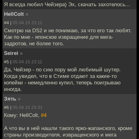
Я всегда любил Чейзера) Эх, скачать захотелось...
HellColt
»
#4 |
05.04.15 23:11
Смотрю на DS2 и не понимаю, за что его так любят.
Как по мне - японское извращение для мега-
задротов, не более того.
Seirei
»
#5 |
05.04.15 23:11
Да, Чейзер - по сию пору мой любимый шутер.
Когда увидел, что в Стиме отдают за какие-то
копейки - немедленно купил, теперь поигрываю
иногда.
Зять
»
#6 |
05.04.15 23:31
Кому: HellColt,
#4
А что вы в ней нашли такого ярко-жапанского, кроме
страны производителя, извращенского и мега