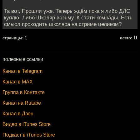
Та вот, Прошли уже. Теперь ждём пока я либо ДЛС
куплю. Либо Школяр возьму. К стати комрады. Есть
смысл проходить школяра на стриме целиком?
cтраницы: 1
всего: 11
полезные ссылки
Канал в Telegram
Канал в MAX
Группа в Контакте
Канал на Rutube
Канал в Дзен
Видео в iTunes Store
Подкаст в iTunes Store