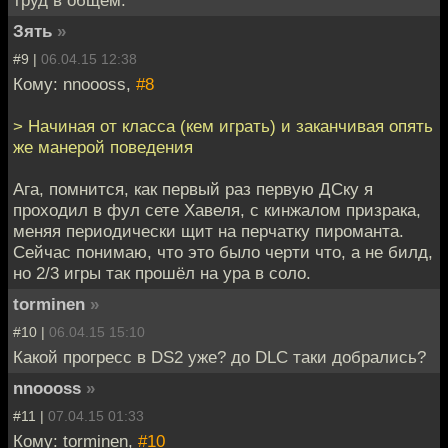
Зять
»
#9 |
06.04.15 12:38
Кому: nnoooss,
#8
> Начиная от класса (кем играть) и заканчивая опять
же манерой поведения
Ага, помнится, как первый раз первую ДСку я
проходил в фул сете Хавеля, с кинжалом призрака,
меняя периодически щит на перчатку пироманта.
Сейчас понимаю, что это было черти что, а не билд,
но 2/3 игры так прошёл на ура в соло.
torminen
»
#10 |
06.04.15 15:10
Какой прогресс в DS2 уже? до DLC таки добрались?
nnoooss
»
#11 |
07.04.15 01:33
Кому: torminen,
#10