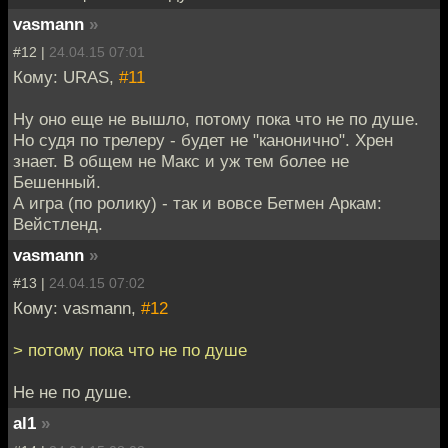
vasmann
»
#12 |
24.04.15 07:01
Кому: URAS,
#11
Ну оно еще не вышло, потому пока что не по душе.
Но судя по трелеру - будет не "канонично". Хрен
знает. В общем не Макс и уж тем более не
Бешенный.
А игра (по ролику) - так и вовсе Бетмен Аркам:
Вейстленд.
vasmann
»
#13 |
24.04.15 07:02
Кому: vasmann,
#12
> потому пока что не по душе
Не не по душе.
al1
»