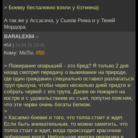
> Боевку беспалевно взяли у бэтмена)
А так же у Ассасина, у Сынов Рима и у Теней
Мордора.
BARALEX84
»
#54 |
24.04.15 23:06
Кому: MoTiv,
#50
> Пожирание опарышей - это бред? Я только 2 дня
назад смотрел передачу о выживании на природе,
где один гражданин специально оставил разлагаться
труп грызуна, чтобы через несколько дней придти и
собрать червей с его трупа. Далее он пожарил на
костре и с удовольствием их съел, попутно поясняя,
что эти черви очень богаты белком.
>
> Касаемо боевки и того, что толпа стоит и ждет.
Если быть внимательным, то можно заметить, что
толпа стоит и ждет, когда происходит красочное
добивание врага. Небольшая жертва реализма в