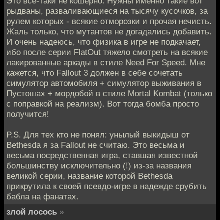
Это всё-таки не кошерно. Нужны именно такие вот
рыдваны, разваливающиеся на тысячу кусочков, за
рулем которых - всякие отморозки и прочая нечисть.
Жаль только, что мутантов не догадались добавить.
И очень надеюсь, что физика в игре не подкачает,
ибо после серии FlatOut тяжело смотреть на всякие
лакированные аркады в стиле Need For Speed. Мне
кажется, что Fallout 3 должен в себе сочетать
симулятор автомобиля + симулятор выживания в
Пустошах + мордобой в стиле Mortal Kombat (только
с поправкой на реализм). Вот тогда бомба просто
получится!
P.S. Для тех кто не понял: унылый выкидыш от
Bethesda я за Fallout не считаю. Это весьма и
весьма посредственная игра, ставшая известной
большинству исключительно (!) из-за названия
великой серии, название которой Bethesda
прикрутила к своей псевдо-игре в надежде срубить
бабла на фанатах.
злой лосось
»