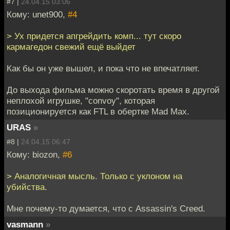
#7 |
24.04.15 03:06
Кому: unet900,
#4
> Ух придется апгрейдить комп... тут скоро
кармагедон свежий ещё выйдет
Как бы он уже вышел, и пока что не впечатляет.
До выхода фильма можно скоротать время в другой
неплохой игрушке, "convoy", которая
позиционируется как FTL в обертке Mad Max.
URAS
»
#8 |
24.04.15 06:47
Кому: biozon,
#6
> Аналогичная мысль. Только с уклоном на
убийства.
Мне почему-то думается, что с Assassin's Creed.
vasmann
»