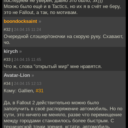
последнем не уверен, давно это было, эх)))
Можно было ещё и в Tactics, но их я в счёт не беру,
это не Fallout, а так, по мотивам.
boondocksaint
»
#32 |
24.04.15 11:24
Очередной слэшер/гоночки на скорую руку. Схавают,
чо.
kirych
»
#33 |
24.04.15 11:45
Что ж, слова "открытый мир" мне нравятся.
Avatar-Lion
»
#34 |
24.04.15 12:13
Кому: Gallien,
#31
Да, в Fallout 2 действительно можно было
заполучить в своё распоряжение автомобиль. Но по
сути, это ничего не меняло, разве что перемещение
между городами становилось более быстрым. С
технической точки зрения, кстати, автомобиль