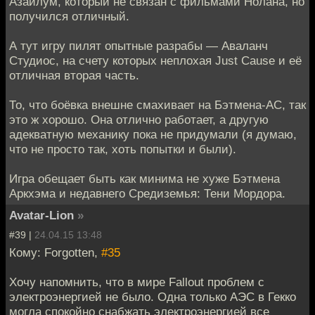
Азайлум, который не связан с фильмами Нолана, но
получился отличный.
А тут игру пилят опытные разрабы — Аваланч
Студиос, на счету которых неплохая Just Cause и её
отличная вторая часть.
То, что боёвка внешне смахивает на Бэтмена-АС, так
это ж хорошо. Она отлично работает, а другую
адекватную механику пока не придумали (я думаю,
что не просто так, хоть попытки и были).
Игра обещает быть как минима не хуже Бэтмена
Аркхэма и недавнего Средиземья: Тени Мордора.
Avatar-Lion
»
#39 |
24.04.15 13:48
Кому: Forgotten,
#35
Хочу напомнить, что в мире Fallout проблем с
электроэнергией не было. Одна только АЭС в Гекко
могла спокойно снабжать электроэнергией все