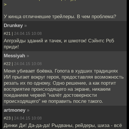
>
У кинца отличнешие трейлеры. В чем проблема?
Drunkey
»
#21 |
24.04.15 10:08
Апгрэйды зданий и тачек, и шмоток! Сэйнтс Ро5
приди!
Messiyah
»
#22 |
24.04.15 10:08
Меня убивает боёвка. Гопота в худших традициях
ИИ прыгает вокруг героя, предоставляя возможность
резать их по одному. Одно решение, а как портит
восприятие происходящего на экране, никаким
поеданием червей "налёт достоверности
происходящего" не поправить после такого.
artmoney
»
#23 |
24.04.15 10:08
Динки Ди! Да-да-да! Рыдваны, рейдеры, шиза - всё