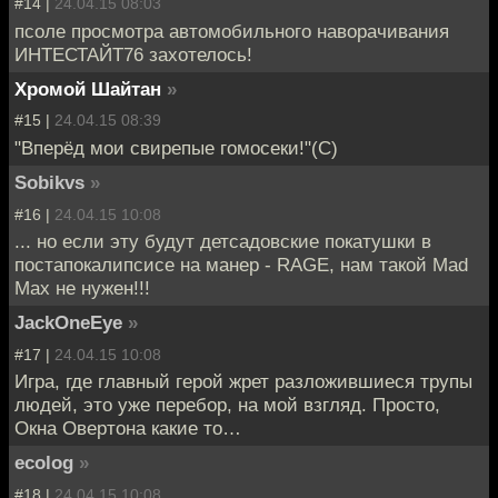
#14 |
24.04.15 08:03
псоле просмотра автомобильного наворачивания
ИНТЕСТАЙТ76 захотелось!
Хромой Шайтан
»
#15 |
24.04.15 08:39
"Вперёд мои свирепые гомосеки!"(С)
Sobikvs
»
#16 |
24.04.15 10:08
... но если эту будут детсадовские покатушки в
постапокалипсисе на манер - RAGE, нам такой Mad
Max не нужен!!!
JackOneEye
»
#17 |
24.04.15 10:08
Игра, где главный герой жрет разложившиеся трупы
людей, это уже перебор, на мой взгляд. Просто,
Окна Овертона какие то…
ecolog
»
#18 |
24.04.15 10:08