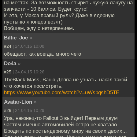
на местах. За возможность стырить чужую лачугу на
запчасти - 10 баллов. Будет круто!
И эта, у Макса правый руль? Даже в ядерную
пустыню японцев возят)
Вобщем, жду с нетерпением.
Billie_Joe
»
#24 |
24.04.15 10:08
обещают, как всегда, много чего
Do4a
»
#25 |
24.04.15 10:26
TheBlack Mass, Ваню Деппа не узнать, накал такой
что хочется посмотреть.
https://www.youtube.com/watch?v=uWsbqshD5TE
Avatar-Lion
»
#26 |
24.04.15 10:29
Ура, наконец-то Fallout 3 выйдет! Первым двум
частям именно автомобилей остро не хватало.
Бродить по постъядерному миру на своих двоих...