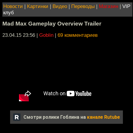
Новости
|
Картинки
|
Видео
|
Переводы
|
Магазин
|
VIP
клуб
Mad Max Gameplay Overview Trailer
23.04.15 23:56
|
Goblin
|
69 комментариев
Смотри ролики Гоблина на
канале Rutube