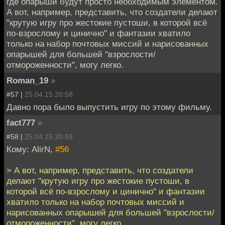
где опарыши будут просто необходимым элементом.
А вот, например, представить, что создатели делают
"крутую игру про жестокие пустоши, в которой всё
по-взрослому и цинично" и фантазии хватило
только на набор почтовых миссий и нарисованных
опарышей для большей "взрослости/
отмороженности", могу легко.
Roman_19
»
#57 |
25.04.15 20:58
Давно пора было выпустить игру по этому фильму.
fact777
»
#58 |
25.04.15 20:58
Кому: AlirN,
#56
> А вот, например, представить, что создатели
делают "крутую игру про жестокие пустоши, в
которой всё по-взрослому и цинично" и фантазии
хватило только на набор почтовых миссий и
нарисованных опарышей для большей "взрослости/
отмороженности", могу легко.