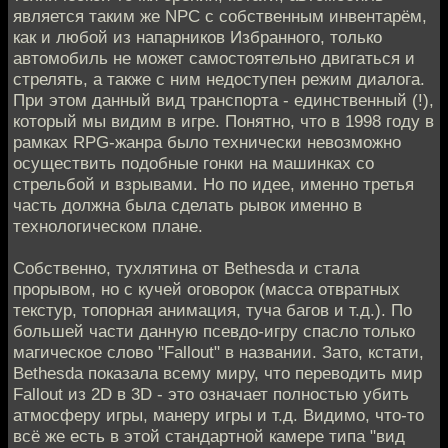
является таким же NPC с собственным инвентарём,
как и любой из напарников Избранного, только
автомобиль не может самостоятельно двигаться и
стрелять, а также с ним недоступен режим диалога.
При этом данный вид транспорта - единственный (!),
который мы видим в игре. Понятно, что в 1998 году в
рамках RPG-жанра было технически невозможно
осуществить подобные гонки на машинках со
стрельбой и взрывами. Но по идее, именно третья
часть должна была сделать рывок именно в
технологическом плане.
Собственно, тухлятина от Bethesda и стала
прорывом, но с кучей оговорок (масса отвратных
текстур, топорная анимация, туча багов и т.д.). По
большей части данную псевдо-игру спасло только
магическое слово "Fallout" в названии. Зато, кстати,
Bethesda показала всему миру, что переводить мир
Fallout из 2D в 3D - это означает полностью убить
атмосферу игры, манеру игры и т.д. Видимо, что-то
всё же есть в этой стандартной камере типа "вид