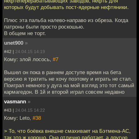
нефтеперерабатывающих заводов, нефть для
которых будут добывать пост-ядерные нефтяники.
Плюс эта пальба налево-направо из обреза. Когда
патроны были просто роскошью.
В общем не торт.
unet900
»
#42 |
24.04.15 14:19
Кому: злой лосось,
#7
Вышел он пока в раннем доступе время на бета
версию я тратить не хочу поэтому и играть не стал.
Поиграл немного у дуга на мой взгляд это тот самый
кармагедон. В 1й и второй играл совсем недавно
vasmann
»
#43 |
24.04.15 14:22
Кому: Leto,
#38
> То, что боёвка внешне смахивает на Бэтмена-АС,
так это ж хорошо. Она отлично работает, а другую