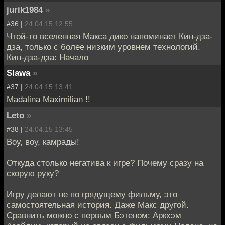
jurik1984
»
#36 |
24.04.15 12:55
Чтой-то вселенная Макса дико напоминает Кин-дза-
дза, только с более низким уровнем технологий.
Кин-дза-дза: Начало
Slawa
»
#37 |
24.04.15 13:41
Madalina Maximilian !!
Leto
»
#38 |
24.04.15 13:45
Воу, воу, камрады!
Откуда столько негатива к игре? Почему сразу на
скорую руку?
Игру делают не по грядущему фильму, это
самостоятельная история. Даже Макс другой.
Сравнить можно с первым Бэтеном: Аркхэм