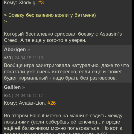
Кому: Xlodvig,
#3
> Боевку беспалевно взяли у бэтмена)
>
Который беспалевно срисовал боевку с Assasin`s
Creed. А те еще у кого-то я уверен.
Aborigen
»
#30 |
24.04.15 11:10
Вообще игра заинтриговала натурально, даже то что
показали уже очень интересно, если еще и сюжет
будет нормальный - надо брать без разговоров.
Gallien
»
#31 |
24.04.15 11:17
Кому: Avatar-Lion,
#26
Во втором Fallout можно на машине ездить между
локациями (если соберёшь её конечно)...и вроде
ещё её багажником можно пользоваться. Но вот в