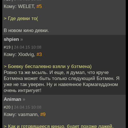
Кому: WELET,
#5
> Где девки то(
В новом кино девки.
shpien
»
#19 |
24.04.15 10:08
Кому: Xlodvig,
#3
> Боевку беспалевно взяли у бэтмена)
Ровно та же мсыль. И еще, я думал, что круче
Бэтмена может быть только следующий Бэтмен. Я
уже не так уверен. Ну и навеянное Кармагеддоном
очень интригует!
Animan
»
#20 |
24.04.15 10:08
Кому: vasmann,
#9
> Как и готовящееся кинцо, будет похоже лажей.