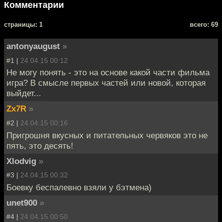
Комментарии
cтраницы: 1
всего: 69
antonyaugust
»
#1 |
24.04.15 00:12
Не могу понять - это на основе какой части фильма
игра? В смысле первых частей или новой, которая
выйдет...
Zx7R
»
#2 |
24.04.15 00:16
Пригрошня вкусных и питательных червяков это не
пять, это десять!
Xlodvig
»
#3 |
24.04.15 00:32
Боевку беспалевно взяли у бэтмена)
unet900
»
#4 |
24.04.15 00:50