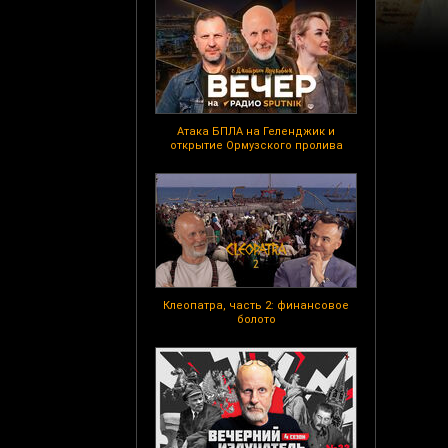
Атака БПЛА на Геленджик и
открытие Ормузского пролива
Клеопатра, часть 2: финансовое
болото