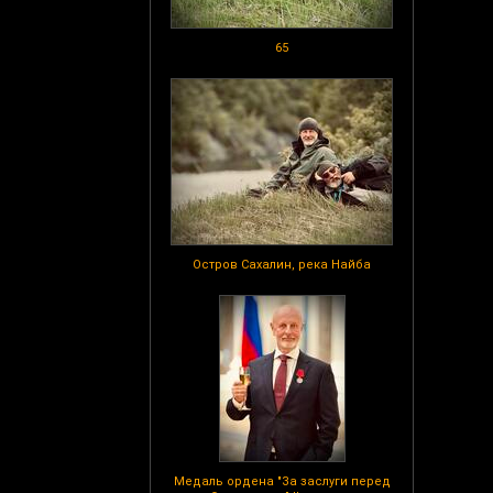
65
Остров Сахалин, река Найба
Медаль ордена "За заслуги перед