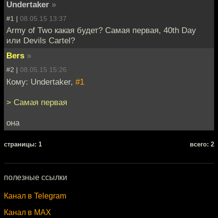
Undertaker
»
#1 |
08.05.15 13:37
Army of Two какая будет? Самая первая, 40th Day
или Devils Cartel?
Bers
»
#2 |
08.05.15 15:26
Кому: Undertaker,
#1
> Самая первая
она
cтраницы: 1
всего: 2
полезные ссылки
Канал в Telegram
Канал в MAX