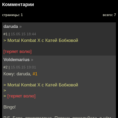
Комментарии
cтраницы: 1
всего: 7
daruda
»
#1 |
15.05.15 18:44
> Mortal Kombat X с Катей Бобковой
[теряет волю]
Voldemarius
»
#2 |
15.05.15 19:01
Кому: daruda,
#1
> Mortal Kombat X с Катей Бобковой
>
>
[теряет волю]
Bingo!
P.S. Берс, приветствую. Поясни, пожалуйста, в чём