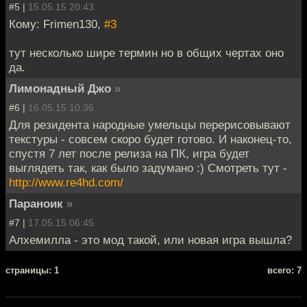
#5 |
15.05.15 20:43
Кому: Frimen130,
#3
тут несколько шире термин но в общих чертах оно
да.
Лимонадный Джо
»
#6 |
16.05.15 10:36
Для резидента народные умельцы перерисовывают
текстуры - совсем скоро будет готово. И наконец-то,
спустя 7 лет после релиза на ПК, игра будет
выглядеть так, как было задумано :) Смотреть тут -
http://www.re4hd.com/
Параноик
»
#7 |
17.05.15 06:45
Алхемилла - это мод такой, или новая игра вышла?
cтраницы: 1
всего: 7