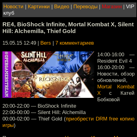
Новости
|
Картинки
|
Видео
|
Переводы
|
Магазин
|
VIP
клуб
RE4, BioShock Infinite, Mortal Kombat X, Silent
Hill: Alchemilla, Thief Gold
15.05.15 12:49
|
Bers
|
7 комментариев
14:00-16:00 —
Resident Evil 4
16:00-20:00 —
Новости, обзор
обновлений,
Mortal Kombat
X
с Катей
Бобковой
20:00-22:00 — BioShock Infinite
22:00-00:00 — Silent Hill: Alchemilla
00:00-02:00 — Thief Gold (
приобрести DRM free копию
игры
)