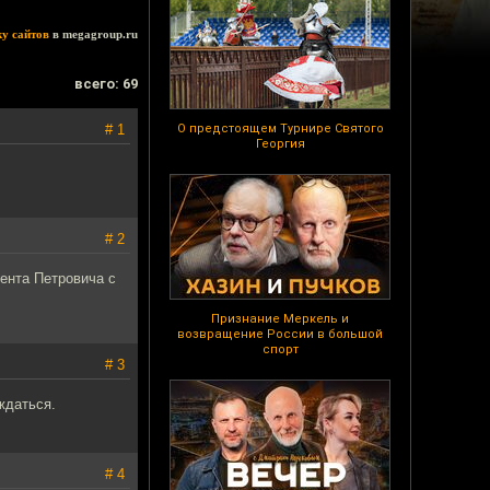
ку сайтов
в megagroup.ru
всего: 69
# 1
О предстоящем Турнире Святого
Георгия
# 2
ента Петровича с
Признание Меркель и
возвращение России в большой
спорт
# 3
ждаться.
# 4