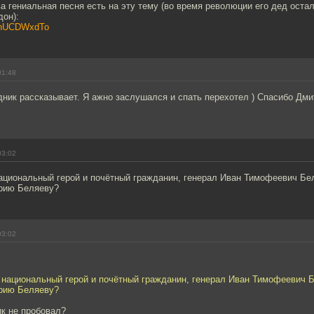
а гениальная песня есть на эту тему (во время революции его дед остал
дон):
ImhUCDWxdTo
01:48
дник рассказывает. Я ажно заслушался и спать перехотел ) Спасибо Дм
03:02
национальный герой и почётный гражданин, генерал Иван Тимофеевич Бе
рию Беляеву?
03:02
 национальный герой и почётный гражданин, генерал Иван Тимофеевич 
рию Беляеву?
ик не пробовал?