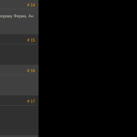
# 14
теорему Ферма. Ан
# 15
# 16
# 17