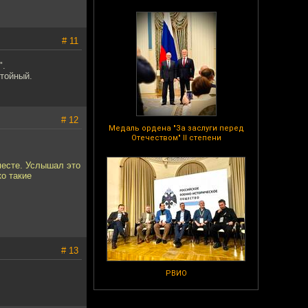
# 11
".
стойный.
# 12
Медаль ордена "За заслуги перед
Отечеством" II степени
 месте. Услышал это
ко такие
# 13
РВИО