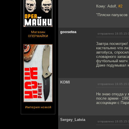
Кому: Adolf,
#2
"Пляски папуасов 
goosetea
Магазин
отправлено 19.05.15 
ОПЕРМАЙКИ
Завтра посмотрю! 
кастельяно что ли
автобуса, спросил
словарного запаса
футбольный матч 
Даже подумывал ка
KOMI
отправлено 19.05.15 
Не знаю откуда у 
после армии - 1993
ассоциации с Пара
Империя ножей
Sergey_Latvia
отправлено 19.05.15 