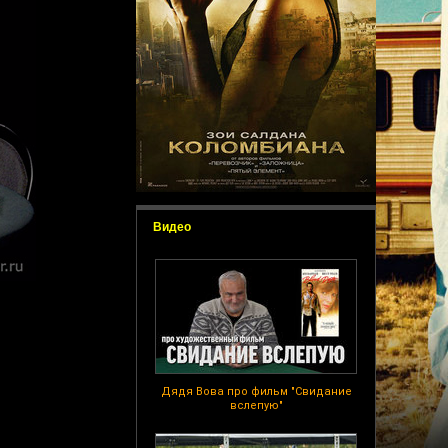
Видео
Дядя Вова про фильм "Свидание
вслепую"