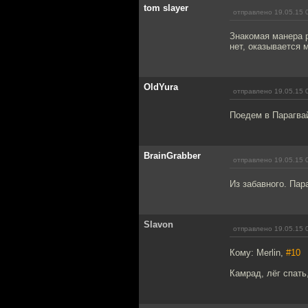
tom slayer
отправлено 19.05.15 
Знакомая манера р
нет, оказывается
OldYura
отправлено 19.05.15 
Поедем в Парагва
BrainGrabber
отправлено 19.05.15 
Из забавного. Пар
Slavon
отправлено 19.05.15 
Кому: Merlin,
#10
Камрад, лёг спать