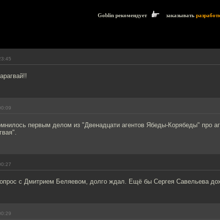
Goblin рекомендует
заказывать
разработ
23:45
арагвай!!
00:09
омнилось первым делом из "Двенадцати агентов Ябеды-Корябеды" про аг
гвая".
00:27
допрос с Дмитрием Беляевом, долго ждал. Ещё бы Сергея Савельева до
00:29