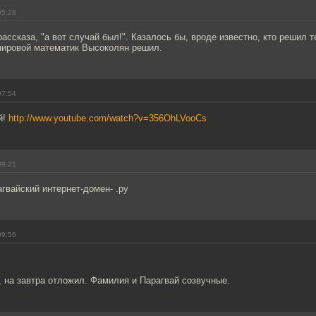
05:28
ассказа, "а вот случай был!". Казалось бы, вроде известно, кто решил 
 мировой математик Высоколян решил.
07:54
й!
http://www.youtube.com/watch?v=356OhLVooCs
09:21
агвайский интернет-домен- .py
09:56
, на завтра отложил. Фамилия и Парагвай созвучные.