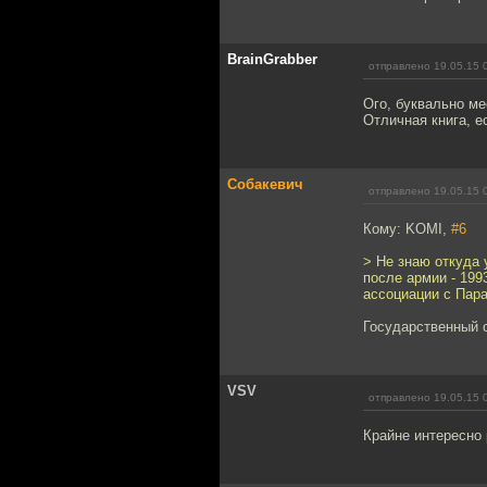
BrainGrabber
отправлено 19.05.15 
Ого, буквально ме
Отличная книга, е
Собакевич
отправлено 19.05.15 
Кому: KOMI,
#6
> Не знаю откуда 
после армии - 1993
ассоциации с Пара
Государственный 
VSV
отправлено 19.05.15 
Крайне интересно 