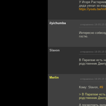
У Игоря Растеряев
деда уехал за кор
https://youtu.be/
ilyichumba
отправлено 19.05.15 
Интересно собесе
гостю.
Slavon
отправлено 19.05.15 
В Парагвае есть 
родственник Дмит
Merlin
отправлено 19.05.15 
Кому: Slavon,
#9
> В Парагвае есть
родственник Дмит
А посмотреть рол