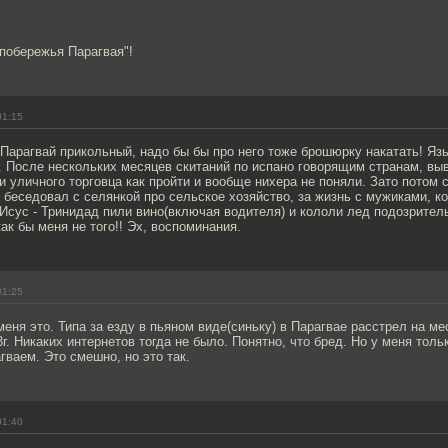
побережья Парагвая"!
01:15
Парагвай прикольный, надо бы бы про него тоже брошюрку накатать! Язы
. После нескольких месяцев скитаний по испано говорящим странам, вы
и уличного торговца как пройти и вообще нихера не поняли. Зато потом 
 беседовал с селянкой про сельское хозяйство, за жизнь с мужиками, к
Исус - Тринидад пили вино(включая водителя) и кололи лед подозрител
к бы меня не того!! Эх, воспоминания.
01:25
меня это. Типа за езду в пьяном виде(синьку) в Парагвае расстрел на м
г. Никаких интернетов тогда не было. Понятно, что бред. Но у меня толь
гваем. Это смешно, но это так.
01:40