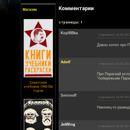
Комментарии
Магазин
cтраницы: 1
Kop9IBka
отправлено 18.05.15 
Давно хотел про П
Adolf
отправлено 19.05.15 
Про Парагвай всп
"побережьем Пара
Советские
учебники 1940-50х
годов
Smirnoff
отправлено 19.05.15 
Наконец-то разве
JetWing
отправлено 19.05.15 