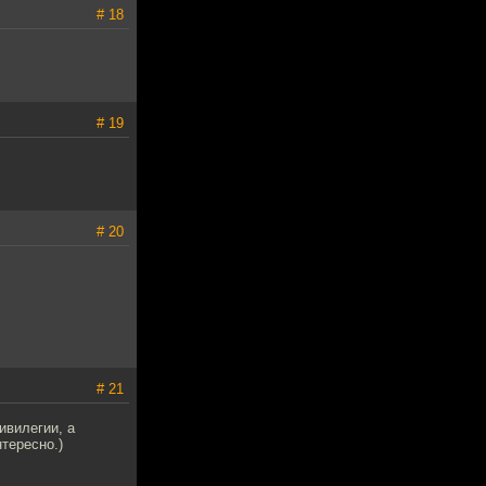
# 18
# 19
# 20
# 21
ивилегии, а
тересно.)