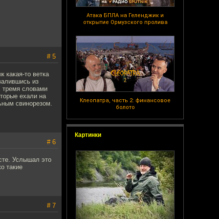
Атака БПЛА на Геленджик и
открытие Ормузского пролива
# 5
к какая-то ветка
валившись из
с тремя словами
оторые ехали на
Клеопатра, часть 2: финансовое
ьным свинорезом.
болото
Картинки
# 6
есте. Услышал это
ко такие
# 7