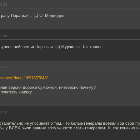
09:56
рану Парагвай... (с) О. Медведев
09:56
пуасов побережья Парагвая. (с) Мурзилка. Так точнее.
09:56
context/detail/id/31357043/
нная версия дороже бумажкой, интересно почему?
почитать книжку.
09:56
тарательно не упосинает о том, что белые генералы воевали за свои пр
обы у ВСЕХ были равные возможности стать генералом. А, так конечно ин