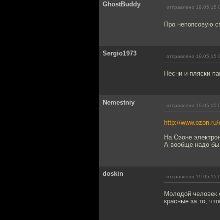
GhostBuddy
отправлено 19.05.15 
Про непопсовую ст
Sergio1973
отправлено 19.05.15 
Песни и пляски па
Nemestniy
отправлено 19.05.15 
http://www.ozon.ru/
На Озоне электро
А вообще надо бы 
doskin
отправлено 19.05.15 
Молодой человек с
красные за то, чт