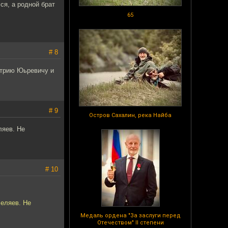
ся, а родной брат
65
# 8
итрию Юьревичу и
# 9
Остров Сахалин, река Найба
ляев. Не
# 10
Беляев. Не
Медаль ордена "За заслуги перед
Отечеством" II степени