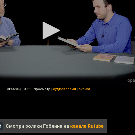
01:05:06
|
100321 просмотр
|
аудиоверсия
|
скачать
Смотри ролики Гоблина на
канале Rutube