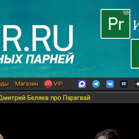
оды
Магазин
VIP
Дмитрий Беляев про Парагвай