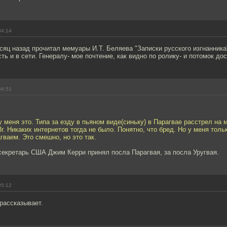
04:14
сяц назад прочитал мемуары И.Т. Беляева "Записки русского изгнанника
сть и в сети. Генералу- мое почтение, как видно по ролику- и потомок до
04:51
у меня это. Типа за езду в пьяном виде(синьку) в Парагвае расстрел на
г. Никаких интернетов тогда не было. Понятно, что бред. Но у меня толь
гваем. Это смешно, но это так.
секретарь США Джим Керри принял посла Парагвая, за посла Уругвая.
05:12
рассказывает.