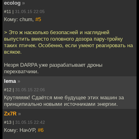
ecolog
»
#11 |
31.05.15 22:05
Кому: chum,
#5
> Это ж насколько безопасней и наглядней
выпустить вместо головного дозора пару-тройку
таких птичек. Особенно, если умеют реагировать на
всякое.
Незря DARPA уже разрабатывает дроны
перехватчики.
lema
»
#12 |
31.05.15 22:06
Крутяяяяк! Сдаётся мне будущее этих машин за
принципиально новыми источниками энергии.
Zx7R
»
#13 |
31.05.15 22:42
Кому: НачУР,
#6