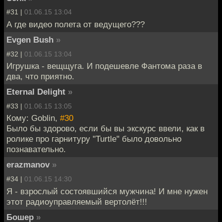
#31 |
01.06.15 13:04
А где видео полета от ведущего???
Evgen Bush
»
#32 |
01.06.15 13:04
Игрушка - вещщуга. И подешевле Фантома раза в
два, что приятно.
Eternal Delight
»
#33 |
01.06.15 13:05
Кому: Goblin,
#30
Было бы здорово, если бы вы экскурс ввели, как в
ролике про гарнитуру "Turtle" было довольно
познавательно.
erazmanov
»
#34 |
01.06.15 14:30
Я - взрослый состоявшийся мужчина! И мне нужен
этот радиоуправляемый вертолёт!!!
Бошер
»