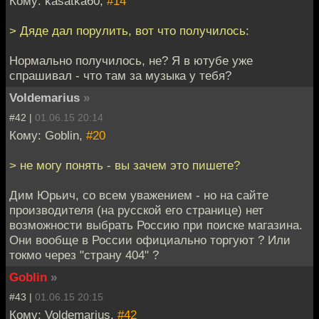
Кому: kasatka60,
#14
> Дяде дал порулить, вот что получилось:
Нормально получилось, не? Я в ютубе уже
спрашивал - что там за музыка у тебя?
Voldemarius
»
#42 |
01.06.15 20:14
Кому: Goblin,
#20
> не могу понять - вы зачем это пишете?
Дим Юрьич, со всем уважением - но на сайте
производителя (на русской его странице) нет
возможности выбрать Россию при поиске магазина.
Они вообще в России официально торгуют ? Или
токмо через "страну 404" ?
Goblin
»
#43 |
01.06.15 20:15
Кому: Voldemarius,
#42