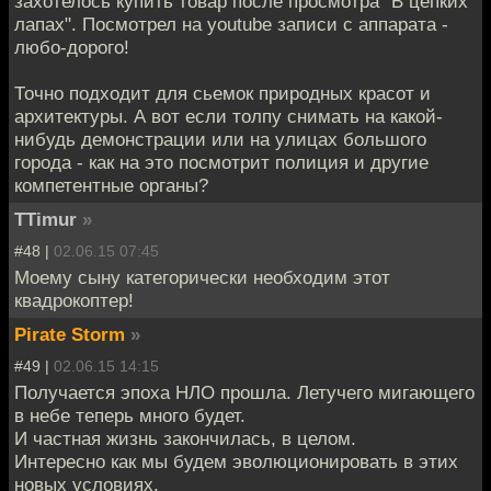
захотелось купить товар после просмотра "В цепких
лапах". Посмотрел на youtube записи с аппарата -
любо-дорого!
Точно подходит для сьемок природных красот и
архитектуры. А вот если толпу снимать на какой-
нибудь демонстрации или на улицах большого
города - как на это посмотрит полиция и другие
компетентные органы?
TTimur
»
#48 |
02.06.15 07:45
Моему сыну категорически необходим этот
квадрокоптер!
Pirate Storm
»
#49 |
02.06.15 14:15
Получается эпоха НЛО прошла. Летучего мигающего
в небе теперь много будет.
И частная жизнь закончилась, в целом.
Интересно как мы будем эволюционировать в этих
новых условиях.