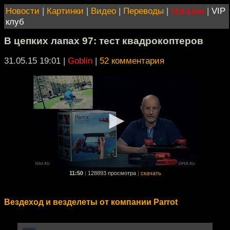
Новости
|
Картинки
|
Видео
|
Переводы
|
Магазин
|
VIP
клуб
В цепких лапах 97: тест квадрокоптеров
31.05.15 19:01
|
Goblin
|
52 комментария
11:50
|
128893 просмотра
|
скачать
Вездеход и везделеты от компании Parrot