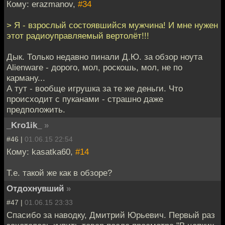
Кому: erazmanov,
#34
> Я - взрослый состоявшийся мужчина! И мне нужен
этот радиоуправляемый вертолёт!!!
Дык. Только недавно пинали Д.Ю. за обзор ноута
Alienware - дорого, мол, роскошь, мол, не по
карману...
А тут - вообще игрушка за те же деньги. Что
происходит с пуканами - страшно даже
предположить.
_Kro1ik_
»
#46 |
01.06.15 22:54
Кому: kasatka60,
#14
Т.е. такой же как в обзоре?
Отдохнувший
»
#47 |
01.06.15 23:33
Спасибо за наводку, Дмитрий Юрьевич. Первый раз