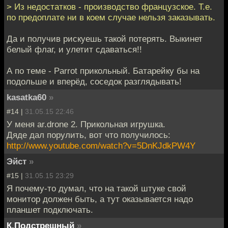
> Из недостатков - производство французское. Т.е.
по предоплате ни в коем случае нельзя заказывать.
Да и получив рискуешь такой потерять. Выкинет
белый флаг, и улетит сдаваться!!
А по теме - Parrot прикольный. Батарейку бы на
подольше и вперёд, соседок разглядывать!
kasatka60
»
#14 |
31.05.15 22:46
У меня ar.drone 2. Прикольная игрушка.
Дяде дал порулить, вот что получилось:
http://www.youtube.com/watch?v=5DnKJdkPW4Y
Эйст
»
#15 |
31.05.15 23:29
Я почему-то думал, что на такой штуке свой
монитор должен быть, а тут оказывается надо
планшет подключать.
К.Подстрешный
»