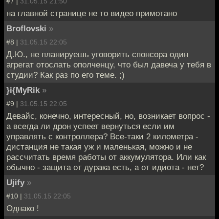
#7 |
31.05.15 21:50
на главной странице не то видео примотано
Broflovski
»
#8 |
31.05.15 22:05
Д.Ю., не планируешь уговорить спонсора один
агрегат отослать ополченцу, что был давеча у тебя в
студии? Как раз по его теме. ;)
}i{MyRik
»
#9 |
31.05.15 22:05
Девайс, конечно, интересный, но, возникает вопрос -
а всегда ли дрон успеет вернуться если им
управлять с контроллера? Все-таки 2 километра -
дистанция не такая уж и маленькая, можно и не
рассчитать время работы от аккумулятора. Или как
обычно - защита от дурака есть, а от идиота - нет?
Ujify
»
#10 |
31.05.15 22:05
Однако !